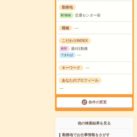
勤務地
交通センター前
駅/路線
職種
---
こだわりINDEX
週4日勤務
絶対
---
できれば
キーワード
---
あなたのプロフィール
---
条件の変更
他の検索結果を見る
勤務地でお仕事情報をさがす