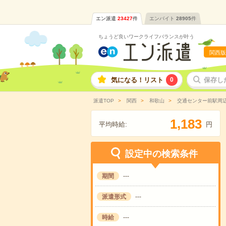
エン派遣
23427
件
エンバイト
28905
件
ちょうど良いワークライフバランスが叶う
関西版
気になる！リスト
0
保存し
派遣TOP
関西
和歌山
交通センター前駅周
,
1
1
8
3
平均時給:
円
設定中の検索条件
期間
---
派遣形式
---
時給
---