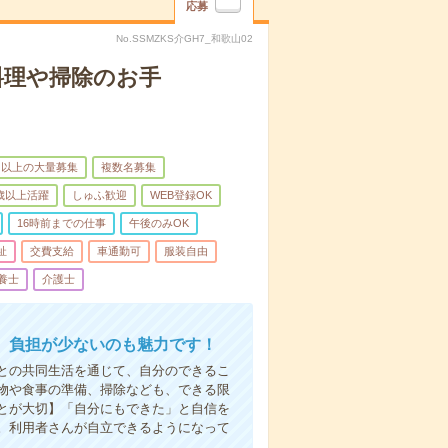
応募
No.SSMZKS介GH7_和歌山02
料理や掃除のお手
名以上の大量募集
複数名募集
0歳以上活躍
しゅふ歓迎
WEB登録OK
16時前までの仕事
午後のみOK
祉
交費支給
車通勤可
服装自由
養士
介護士
。負担が少ないのも魅力です！
との共同生活を通じて、自分のできるこ
物や食事の準備、掃除なども、できる限
とが大切】「自分にもできた」と自信を
。利用者さんが自立できるようになって