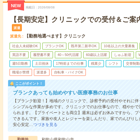
NEW
掲載日
2026/08/08
【長期安定】クリニックでの受付＆ご案
派遣
【勤務地選べます】クリニック
派遣先
社会人未経験OK
ブランクOK
既卒第二新卒OK
10名以上の大量募集
英語不要
履歴書不要
40～50代活躍
60歳以上活躍
しゅふ歓迎
週5日勤務
土日祝休
17時前までの仕事
残業少
シフト
交替制勤
職場が禁煙
派遣多
自転車・バイクOK
ここがポイント！
ブランクあっても始めやすい医療事務のお仕事
【ブランク歓迎！】地域のクリニックで、診察予約の受付やそれに伴
シンプルな作業が多めです。クリニックでのお仕事なので、穏やかで
られます。【プライベートとも両立】週末は必ずお休みですから、プ
できるんです。家族や友人とレジャーを楽しんだり、家でのんびりし
安心安定…
つづきを見る
勤務地
和歌山県和歌山市