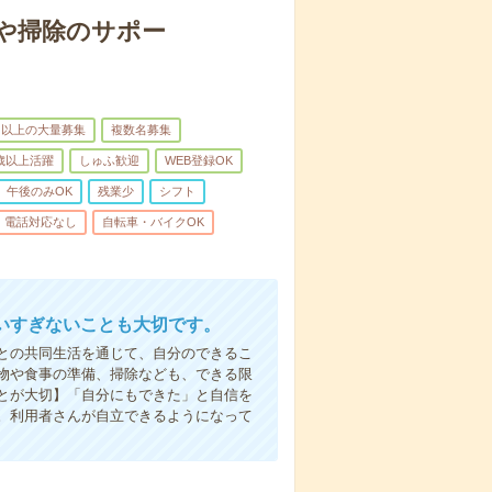
や掃除のサポー
名以上の大量募集
複数名募集
0歳以上活躍
しゅふ歓迎
WEB登録OK
午後のみOK
残業少
シフト
電話対応なし
自転車・バイクOK
いすぎないことも大切です。
との共同生活を通じて、自分のできるこ
物や食事の準備、掃除なども、できる限
とが大切】「自分にもできた」と自信を
。利用者さんが自立できるようになって