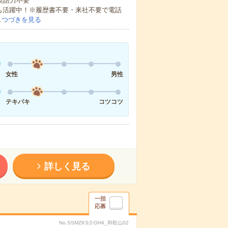
 英語力不要
方も活躍中！※履歴書不要・来社不要で電話
…
つづきを見る
女性
男性
テキパキ
コツコツ
詳しく見る
一括
応募
No.SSMZKS介GH4_和歌山02