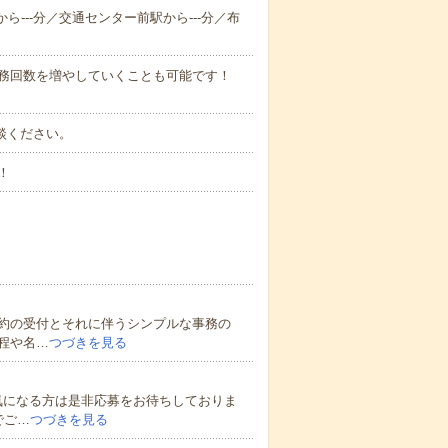
から---分／交通センター前駅から---分／布
勤務回数を増やしていくことも可能です！
ご相談ください。
！
約の受付とそれに伴うシンプルな事務の
程や名…
つづきを見る
気になる方は是非応募をお待ちしておりま
でご…
つづきを見る