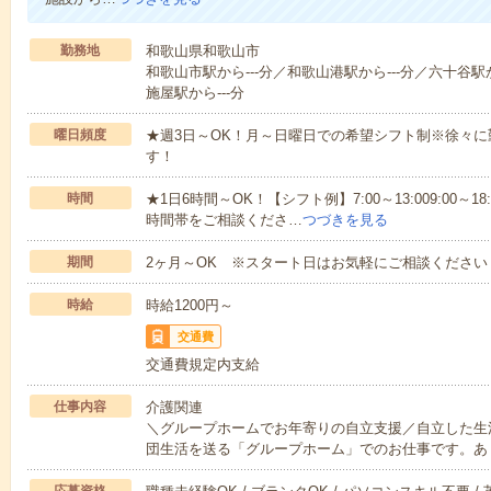
勤務地
和歌山県和歌山市
和歌山市駅から---分／和歌山港駅から---分／六十谷駅
施屋駅から---分
曜日頻度
★週3日～OK！月～日曜日での希望シフト制※徐々
す！
時間
★1日6時間～OK！【シフト例】7:00～13:009:00～18
時間帯をご相談くださ…
つづきを見る
期間
2ヶ月～OK ※スタート日はお気軽にご相談ください
時給
時給1200円～
交通費
交通費規定内支給
仕事内容
介護関連
＼グループホームでお年寄りの自立支援／自立した生
団生活を送る「グループホーム」でのお仕事です。あ