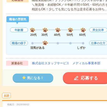
応募資格
職種未経験OK / ブランクOK / パソコンスキル不要 /
＼無資格・未経験OK／※年齢不問※50代・60代の
相談もOK！少しでも気になる方は是非応募をお待ち
職場の雰囲気
年齢層
男女比率
20代
30代
40代
50代
60代
職場の様子
仕事の仕方
活気がある
しずか
株式会社スタッフサービス メディカル事業本部
派遣会社
応募する
気になる！
未読
掲載日
2026/08/02