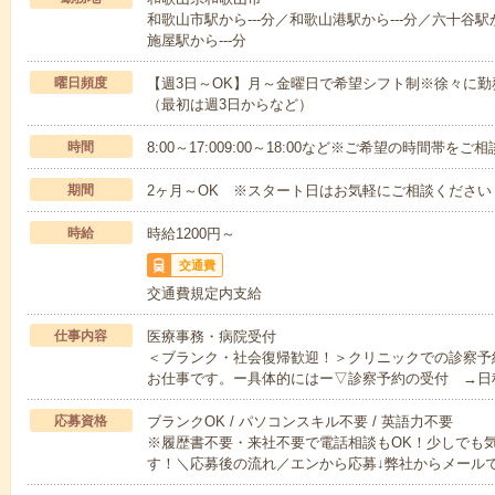
和歌山市駅から---分／和歌山港駅から---分／六十谷駅
施屋駅から---分
曜日頻度
【週3日～OK】月～金曜日で希望シフト制※徐々に
（最初は週3日からなど）
時間
8:00～17:009:00～18:00など※ご希望の時間帯を
期間
2ヶ月～OK ※スタート日はお気軽にご相談ください
時給
時給1200円～
交通費
交通費規定内支給
仕事内容
医療事務・病院受付
＜ブランク・社会復帰歓迎！＞クリニックでの診察予
お仕事です。ー具体的にはー▽診察予約の受付 →日
応募資格
ブランクOK / パソコンスキル不要 / 英語力不要
※履歴書不要・来社不要で電話相談もOK！少しでも
す！＼応募後の流れ／エンから応募↓弊社からメール