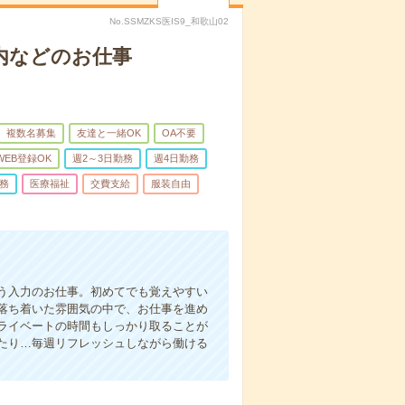
No.SSMZKS医IS9_和歌山02
内などのお仕事
複数名募集
友達と一緒OK
OA不要
WEB登録OK
週2～3日勤務
週4日勤務
務
医療福祉
交費支給
服装自由
う入力のお仕事。初めてでも覚えやすい
落ち着いた雰囲気の中で、お仕事を進め
ライベートの時間もしっかり取ることが
たり…毎週リフレッシュしながら働ける