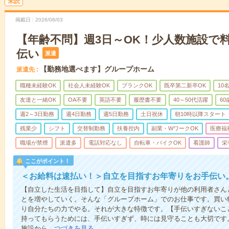
未読
掲載日
2026/08/03
【年齢不問】週3日～OK！少人数施設で
伝い
派遣
【勤務地選べます】グループホーム
派遣先
職種未経験OK
社会人未経験OK
ブランクOK
既卒第二新卒OK
10
友達と一緒OK
OA不要
英語不要
履歴書不要
40～50代活躍
6
週2～3日勤務
週4日勤務
週5日勤務
土日祝休
朝10時以降スタート
残業少
シフト
交替制勤務
扶養控内
副業・WワークOK
医療福
職場が禁煙
派遣多
電話対応なし
自転車・バイクOK
看護師
栄
ここがポイント！
＜お給料は速払い！＞自立を目指すお年寄りをお手伝い
【自立した生活を目指して】自立を目指すお年寄りが他の利用者さん
とを増やしていく。そんな「グループホーム」でのお仕事です。買い
り自分たちの力でやる。それが大きな特徴です。【手伝いすぎないこ
持ってもらうためには、手伝いすぎず、時には見守ることも大切です
施設から…
つづきを見る