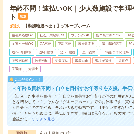
年齢不問！速払いOK｜少人数施設で料理
ト
派遣
【勤務地選べます】グループホーム
派遣先
職種未経験OK
社会人未経験OK
ブランクOK
既卒第二新卒OK
10
友達と一緒OK
OA不要
英語不要
履歴書不要
40～50代活躍
6
週2～3日勤務
週4日勤務
週5日勤務
土日祝休
17時前までの仕事
交替制勤務
医療福祉
交費支給
服装自由
職場が禁煙
派遣多
看護師
介護士
ここがポイント！
＜年齢＆資格不問＞自立を目指すお年寄りを支援。手伝
【自立した生活を目指して】自立を目指すお年寄りが他の利用者さん
とを増やしていく。そんな「グループホーム」でのお仕事です。買い
り自分たちの力でやる。それが大きな特徴です。【手伝いすぎないこ
持ってもらうためには、手伝いすぎず、時には見守ることも大切です
施設から…
つづきを見る
勤務地
和歌山県和歌山市