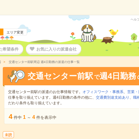
ヘル
エリア変更
た希望条件
お気に入りの派遣会社
辺
交通センター前駅周辺 週4日勤務の派遣の仕事一覧
交通センター前駅
週4日勤務
で
交通センター前駅の派遣のお仕事情報です。
オフィスワーク・事務系
、
営業・
仕事を取り揃えています。週4日勤務の条件の他に、
交通費別途支給あり
、
職
だわり条件も取り揃えています。
4
1
4
件中
～
件を表示中
未読