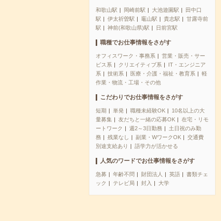
和歌山駅
岡崎前駅
大池遊園駅
田中口
駅
伊太祈曽駅
竈山駅
貴志駅
甘露寺前
駅
神前(和歌山県)駅
日前宮駅
職種でお仕事情報をさがす
オフィスワーク・事務系
営業・販売・サー
ビス系
クリエイティブ系
IT・エンジニア
系
技術系
医療・介護・福祉・教育系
軽
作業・物流・工場・その他
こだわりでお仕事情報をさがす
短期
単発
職種未経験OK
10名以上の大
量募集
友だちと一緒の応募OK
在宅・リモ
ートワーク
週2～3日勤務
土日祝のみ勤
務
残業なし
副業・WワークOK
交通費
別途支給あり
語学力が活かせる
人気のワードでお仕事情報をさがす
急募
年齢不問
財団法人
英語
書類チェ
ック
テレビ局
封入
大学