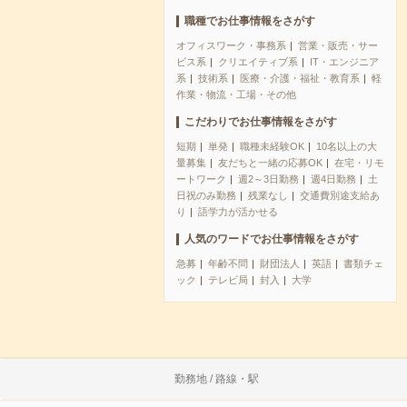
職種でお仕事情報をさがす
オフィスワーク・事務系
営業・販売・サー
ビス系
クリエイティブ系
IT・エンジニア
系
技術系
医療・介護・福祉・教育系
軽
作業・物流・工場・その他
こだわりでお仕事情報をさがす
短期
単発
職種未経験OK
10名以上の大
量募集
友だちと一緒の応募OK
在宅・リモ
ートワーク
週2～3日勤務
週4日勤務
土
日祝のみ勤務
残業なし
交通費別途支給あ
り
語学力が活かせる
人気のワードでお仕事情報をさがす
急募
年齢不問
財団法人
英語
書類チェ
ック
テレビ局
封入
大学
勤務地 / 路線・駅