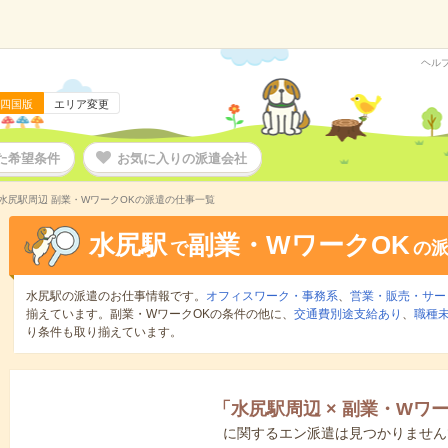
ヘル
四国版
エリア変更
た希望条件
お気に入りの派遣会社
水尻駅周辺 副業・WワークOKの派遣の仕事一覧
水尻駅
副業・WワークOK
で
の
水尻駅の派遣のお仕事情報です。
オフィスワーク・事務系
、
営業・販売・サー
揃えています。副業・WワークOKの条件の他に、
交通費別途支給あり
、
職種未
り条件も取り揃えています。
「
水尻駅周辺
×
副業・Wワー
に関するエン派遣は見つかりません