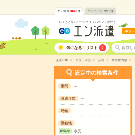
エン派遣
3645
件
エンバイト
7216
件
ちょうど良いワークライフバランスが叶う
中国・
気になる！リスト
0
保存し
派遣TOP
中国・四国
広島
水尻駅周辺
設定中の検索条件
期間
---
派遣形式
---
時給
---
勤務地
水尻
駅/路線