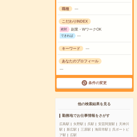
職種
---
こだわりINDEX
副業・WワークOK
絶対
---
できれば
キーワード
---
あなたのプロフィール
---
条件の変更
他の検索結果を見る
勤務地でお仕事情報をさがす
広島駅
矢野駅
呉駅
安芸阿賀駅
天神川
駅
新広駅
三原駅
海田市駅
呉ポートピ
ア駅
広駅