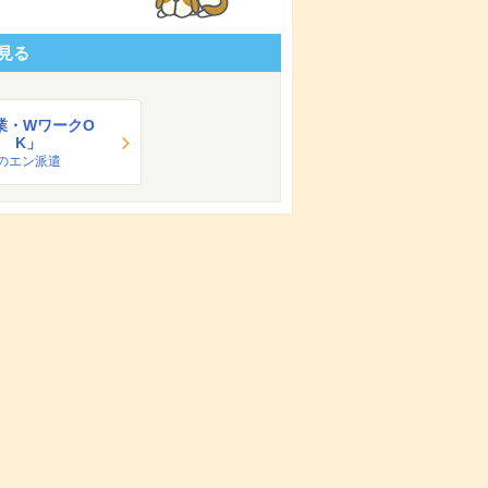
見る
業・WワークO
K」
のエン派遣