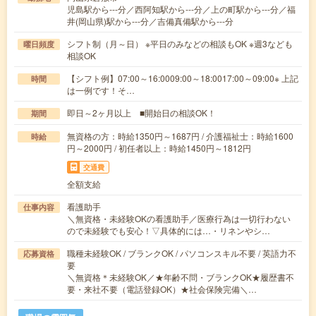
児島駅から---分／西阿知駅から---分／上の町駅から---分／福
井(岡山県)駅から---分／吉備真備駅から---分
シフト制（月～日） ※平日のみなどの相談もOK ※週3なども
曜日頻度
相談OK
【シフト例】07:00～16:0009:00～18:0017:00～09:00※ 上記
時間
は一例です！そ…
即日～2ヶ月以上 ■開始日の相談OK！
期間
無資格の方：時給1350円～1687円 / 介護福祉士：時給1600
時給
円～2000円 / 初任者以上：時給1450円～1812円
交通費
全額支給
看護助手
仕事内容
＼無資格・未経験OKの看護助手／医療行為は一切行わない
ので未経験でも安心！▽具体的には…・リネンやシ…
職種未経験OK / ブランクOK / パソコンスキル不要 / 英語力不
応募資格
要
＼無資格＊未経験OK／★年齢不問・ブランクOK★履歴書不
要・来社不要（電話登録OK）★社会保険完備＼…