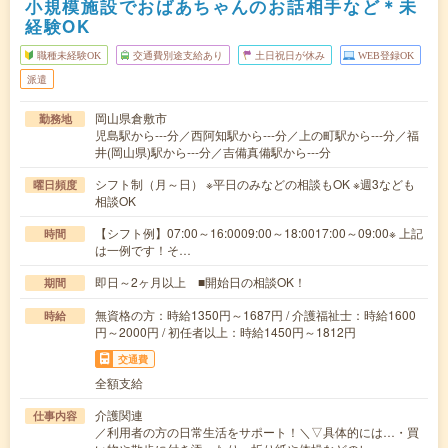
小規模施設でおばあちゃんのお話相手など＊未
経験OK
職種未経験OK
交通費別途支給あり
土日祝日が休み
WEB登録OK
派遣
岡山県倉敷市
勤務地
児島駅から---分／西阿知駅から---分／上の町駅から---分／福
井(岡山県)駅から---分／吉備真備駅から---分
シフト制（月～日） ※平日のみなどの相談もOK ※週3なども
曜日頻度
相談OK
【シフト例】07:00～16:0009:00～18:0017:00～09:00※ 上記
時間
は一例です！そ…
即日～2ヶ月以上 ■開始日の相談OK！
期間
無資格の方：時給1350円～1687円 / 介護福祉士：時給1600
時給
円～2000円 / 初任者以上：時給1450円～1812円
交通費
全額支給
介護関連
仕事内容
／利用者の方の日常生活をサポート！＼▽具体的には…・買