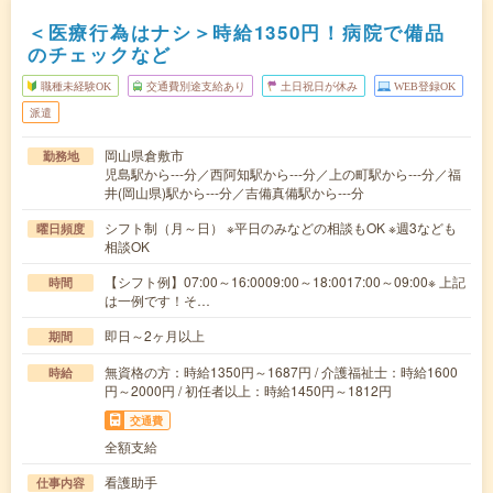
＜医療行為はナシ＞時給1350円！病院で備品
のチェックなど
職種未経験OK
交通費別途支給あり
土日祝日が休み
WEB登録OK
派遣
岡山県倉敷市
勤務地
児島駅から---分／西阿知駅から---分／上の町駅から---分／福
井(岡山県)駅から---分／吉備真備駅から---分
シフト制（月～日） ※平日のみなどの相談もOK ※週3なども
曜日頻度
相談OK
【シフト例】07:00～16:0009:00～18:0017:00～09:00※ 上記
時間
は一例です！そ…
即日～2ヶ月以上
期間
無資格の方：時給1350円～1687円 / 介護福祉士：時給1600
時給
円～2000円 / 初任者以上：時給1450円～1812円
交通費
全額支給
看護助手
仕事内容