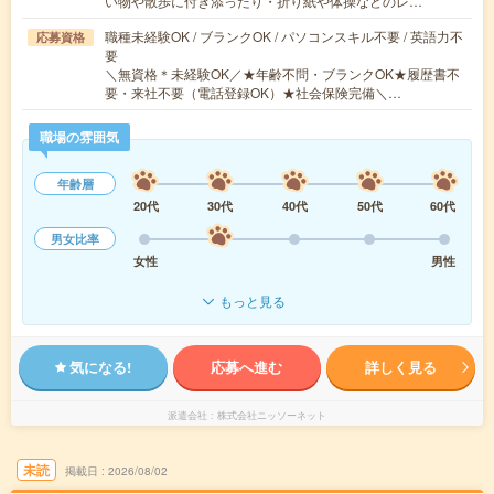
い物や散歩に付き添ったり・折り紙や体操などのレ…
職種未経験OK / ブランクOK / パソコンスキル不要 / 英語力不
応募資格
要
＼無資格＊未経験OK／★年齢不問・ブランクOK★履歴書不
要・来社不要（電話登録OK）★社会保険完備＼…
職場の雰囲気
年齢層
20代
30代
40代
50代
60代
男女比率
女性
男性
もっと見る
気になる!
応募へ進む
詳しく見る
派遣会社
株式会社ニッソーネット
未読
掲載日
2026/08/02