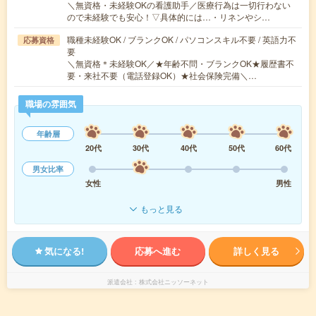
＼無資格・未経験OKの看護助手／医療行為は一切行わない
ので未経験でも安心！▽具体的には…・リネンやシ…
職種未経験OK / ブランクOK / パソコンスキル不要 / 英語力不
応募資格
要
＼無資格＊未経験OK／★年齢不問・ブランクOK★履歴書不
要・来社不要（電話登録OK）★社会保険完備＼…
職場の雰囲気
年齢層
20代
30代
40代
50代
60代
男女比率
女性
男性
もっと見る
気になる!
応募へ進む
詳しく見る
派遣会社
株式会社ニッソーネット