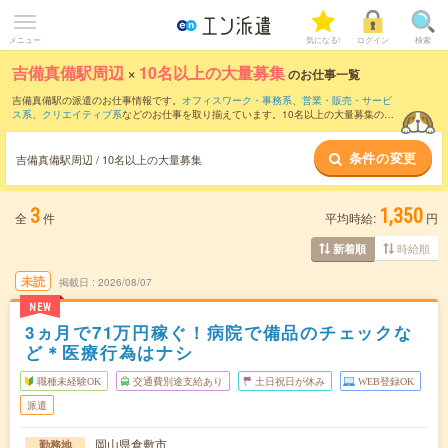
メニュー
気になる!
ログイン
検索
吉備真備駅周辺
×
10名以上の大量募集
のお仕事一覧
吉備真備駅の派遣のお仕事情報です。
オフィスワーク・事務系
、
営業・販売・サービ
ス系
、
クリエイティブ系
などのお仕事を取り揃えています。10名以上の大量募集の条
件の他に、
交通費別途支給あり
、
職種未経験OK
、
友だちと一緒の応募OK
などのこだ
わり条件も取り揃えています。
条件の変更
吉備真備駅周辺 / 10名以上の大量募集
3
1,350
全
件
平均時給:
円
時給順
新着順
未読
掲載日
2026/08/07
NEW
3ヵ月で71万円稼ぐ！病院で備品のチェックな
ど＊医療行為はナシ
職種未経験OK
交通費別途支給あり
土日祝日が休み
WEB登録OK
派遣
岡山県倉敷市
勤務地