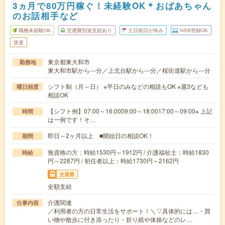
3ヵ月で80万円稼ぐ！未経験OK＊おばあちゃん
のお話相手など
職種未経験OK
交通費別途支給あり
土日祝日が休み
WEB登録OK
派遣
東京都東大和市
勤務地
東大和市駅から---分／上北台駅から---分／桜街道駅から---分
シフト制（月～日） ※平日のみなどの相談もOK ※週3なども
曜日頻度
相談OK
【シフト例】07:00～16:0009:00～18:0017:00～09:00※ 上記
時間
は一例です！そ…
即日～2ヶ月以上 ■開始日の相談OK！
期間
無資格の方：時給1530円～1912円 / 介護福祉士：時給1830
時給
円～2287円 / 初任者以上：時給1730円～2162円
交通費
全額支給
介護関連
仕事内容
／利用者の方の日常生活をサポート！＼▽具体的には…・買
い物や散歩に付き添ったり・折り紙や体操などのレ…