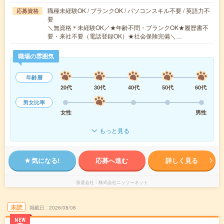
職種未経験OK / ブランクOK / パソコンスキル不要 / 英語力不
応募資格
要
＼無資格＊未経験OK／★年齢不問・ブランクOK★履歴書不
要・来社不要（電話登録OK）★社会保険完備＼…
職場の雰囲気
年齢層
20代
30代
40代
50代
60代
男女比率
女性
男性
もっと見る
気になる!
応募へ進む
詳しく見る
派遣会社
株式会社ニッソーネット
未読
掲載日
2026/08/08
NEW