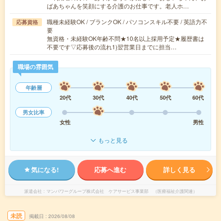
ばあちゃんを笑顔にする介護のお仕事です。老人ホ…
職種未経験OK / ブランクOK / パソコンスキル不要 / 英語力不
応募資格
要
無資格・未経験OK年齢不問★10名以上採用予定★履歴書は
不要です▽応募後の流れ1)翌営業日までに担当…
職場の雰囲気
年齢層
20代
30代
40代
50代
60代
男女比率
女性
男性
もっと見る
気になる!
応募へ進む
詳しく見る
派遣会社
マンパワーグループ株式会社 ケアサービス事業部 （医療福祉介護関連）
未読
掲載日
2026/08/08