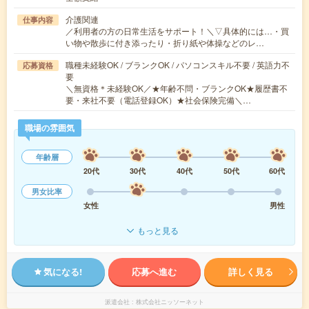
介護関連
仕事内容
／利用者の方の日常生活をサポート！＼▽具体的には…・買
い物や散歩に付き添ったり・折り紙や体操などのレ…
職種未経験OK / ブランクOK / パソコンスキル不要 / 英語力不
応募資格
要
＼無資格＊未経験OK／★年齢不問・ブランクOK★履歴書不
要・来社不要（電話登録OK）★社会保険完備＼…
職場の雰囲気
年齢層
20代
30代
40代
50代
60代
男女比率
女性
男性
もっと見る
気になる!
応募へ進む
詳しく見る
派遣会社
株式会社ニッソーネット