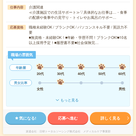
介護関連
仕事内容
≪介護施設での生活サポート≫▽具体的なお仕事は…・食事
の配膳や食事中の見守り・トイレやお風呂のサポー…
職種未経験OK / ブランクOK / パソコンスキル不要 / 英語力不
応募資格
要
■無資格・未経験OK！■年齢・学歴不問！ブランクOK!■10名
以上採用予定！■履歴書不要■社会保険完…
職場の雰囲気
年齢層
20代
30代
40代
50代
60代
男女比率
女性
男性
もっと見る
気になる!
応募へ進む
詳しく見る
派遣会社
日研トータルソーシング株式会社 メディカルケア事業部