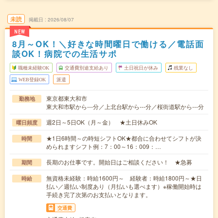
未読
掲載日
2026/08/07
NEW
8月～OK！＼好きな時間曜日で働ける／電話面
談OK！病院での生活サポ
職種未経験OK
交通費別途支給あり
土日祝日が休み
残業なし
WEB登録OK
派遣
東京都東大和市
勤務地
東大和市駅から---分／上北台駅から---分／桜街道駅から---分
週2日～5日OK（月～金） ★土日休みOK
曜日頻度
★1日6時間～の時短シフトOK★都合に合わせてシフトが決
時間
められますシフト例：7：00～16：009：…
長期のお仕事です。開始日はご相談ください！ ★急募
期間
無資格未経験：時給1600円～ 経験者：時給1800円～★日
時給
払い／週払い制度あり（月払いも選べます）※稼働開始時は
手続き完了次第のお支払いとなります。
交通費