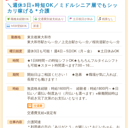
＼週休3日×時短OK／ミドルシニア層でもシッ
カリ稼げる＊介護
職種未経験OK
交通費別途支給あり
土日祝日が休み
残業なし
WEB登録OK
派遣
東京都東大和市
勤務地
東大和市駅から---分／上北台駅から---分／桜街道駅から---分
週休3日も可能！ 週4日～5日OK（月～金） ★土日休みOK
曜日頻度
★1日6時間～の時短シフトOK★もちろんフルタイムシフト
時間
も可能★スタート時間選べます7:00～16:…
開始日はご相談ください！ ★急募 ★職場が気に入れば、
期間
長期でも働けます！
無資格未経験：時給1600円～ 経験者：時給1800円～★日
時給
払い／週払い制度あり（月払いも選べます）※稼働開始時は
手続き完了次第のお支払いとなります。
交通費
交通費支給※規定有
介護関連
仕事内容
＊利用者の方の「ありがとう」が嬉しい＊おじいちゃん、お