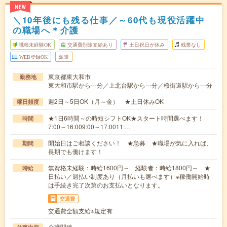
NEW
＼10年後にも残る仕事／～60代も現役活躍中
の職場へ＊介護
職種未経験OK
交通費別途支給あり
土日祝日が休み
残業なし
WEB登録OK
派遣
東京都東大和市
勤務地
東大和市駅から---分／上北台駅から---分／桜街道駅から---分
週2日～5日OK（月～金） ★土日休みOK
曜日頻度
★1日6時間～の時短シフトOK★スタート時間選べます！
時間
7:00～16:009:00～17:0011:…
開始日はご相談ください！ ★急募 ★職場が気に入れば、
期間
長期でも働けます！
無資格未経験：時給1600円～ 経験者：時給1800円～ ★
時給
日払い／週払い制度あり（月払いも選べます）※稼働開始時
は手続き完了次第のお支払いとなります。
交通費
交通費全額支給※規定有
介護関連