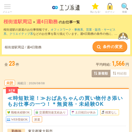
メニュー
気になる!
ログイン
検索
桜街道駅周辺
×
週4日勤務
のお仕事一覧
桜街道駅の派遣のお仕事情報です。
オフィスワーク・事務系
、
営業・販売・サービス
系
、
クリエイティブ系
などのお仕事を取り揃えています。週4日勤務の条件の他に、
交
通費別途支給あり
、
職種未経験OK
、
友だちと一緒の応募OK
などのこだわり条件も取
り揃えています。
条件の変更
桜街道駅周辺 / 週4日勤務
23
1,566
全
件
平均時給:
円
時給順
新着順
未読
掲載日
2026/08/08
NEW
≪時短歓迎！≫おばあちゃんの買い物付き添い
もお仕事の一つ！＊無資格・未経験OK
職種未経験OK
交通費別途支給あり
土日祝日が休み
残業なし
WEB登録OK
派遣
東京都東大和市
勤務地