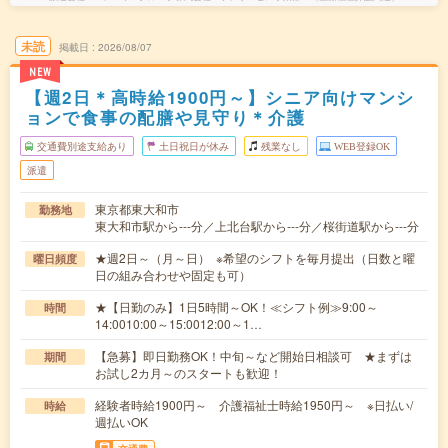
未読
掲載日
2026/08/07
NEW
【週2日＊高時給1900円～】シニア向けマンシ
ョンで食事の配膳や見守り＊介護
交通費別途支給あり
土日祝日が休み
残業なし
WEB登録OK
派遣
東京都東大和市
勤務地
東大和市駅から---分／上北台駅から---分／桜街道駅から---分
★週2日～（月～日） ※希望のシフトを毎月提出（日数と曜
曜日頻度
日の組み合わせや固定も可）
★【日勤のみ】1日5時間～OK！≪シフト例≫9:00～
時間
14:0010:00～15:0012:00～1…
【急募】即日勤務OK！中旬～など開始日相談可 ★まずは
期間
お試し2カ月～のスタートも歓迎！
経験者時給1900円～ 介護福祉士時給1950円～ ※日払い/
時給
週払いOK