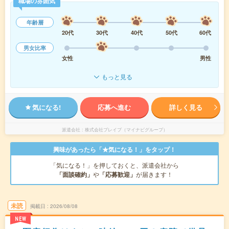
職場の雰囲気
年齢層
20代
30代
40代
50代
60代
男女比率
女性
男性
もっと見る
気になる!
応募へ進む
詳しく見る
派遣会社
株式会社ブレイブ（マイナビグループ）
興味があったら「★気になる！」をタップ！
「気になる！」を押しておくと、派遣会社から
「面談確約」
や
「応募歓迎」
が届きます！
未読
掲載日
2026/08/08
NEW