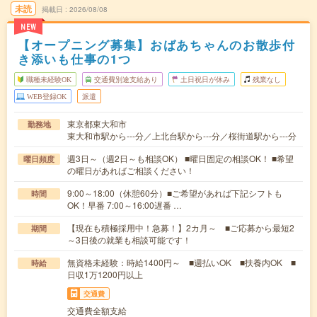
未読
掲載日
2026/08/08
NEW
【オープニング募集】おばあちゃんのお散歩付
き添いも仕事の1つ
職種未経験OK
交通費別途支給あり
土日祝日が休み
残業なし
WEB登録OK
派遣
東京都東大和市
勤務地
東大和市駅から---分／上北台駅から---分／桜街道駅から---分
週3日～（週2日～も相談OK） ■曜日固定の相談OK！ ■希望
曜日頻度
の曜日があればご相談ください！
9:00～18:00（休憩60分）■ご希望があれば下記シフトも
時間
OK！早番 7:00～16:00遅番 …
【現在も積極採用中！急募！】2カ月～ ■ご応募から最短2
期間
～3日後の就業も相談可能です！
無資格未経験：時給1400円～ ■週払いOK ■扶養内OK ■
時給
日収1万1200円以上
交通費
交通費全額支給