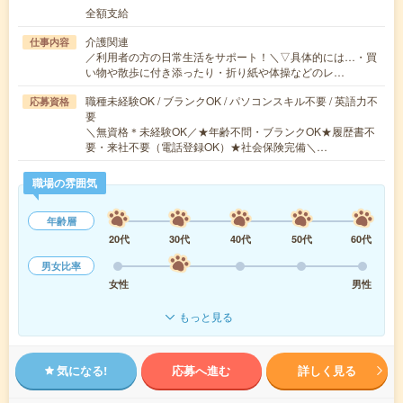
全額支給
介護関連
仕事内容
／利用者の方の日常生活をサポート！＼▽具体的には…・買
い物や散歩に付き添ったり・折り紙や体操などのレ…
職種未経験OK / ブランクOK / パソコンスキル不要 / 英語力不
応募資格
要
＼無資格＊未経験OK／★年齢不問・ブランクOK★履歴書不
要・来社不要（電話登録OK）★社会保険完備＼…
職場の雰囲気
年齢層
20代
30代
40代
50代
60代
男女比率
女性
男性
もっと見る
気になる!
応募へ進む
詳しく見る