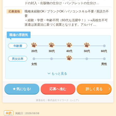
ドの封入・出版物の仕分け・パンフレットの仕分け…
職種未経験OK / ブランクOK / パソコンスキル不要 / 英語力不
応募資格
要
＜経験・学歴・年齢不問（60代も活躍中！）＞※高校生不可
派遣は派遣法に基づく就業となります。アルバイ…
職場の雰囲気
年齢層
20代
30代
40代
50代
60代
男女比率
女性
男性
もっと見る
気になる!
応募へ進む
詳しく見る
派遣会社
株式会社マイワーク（シニア）
未読
掲載日
2026/08/08