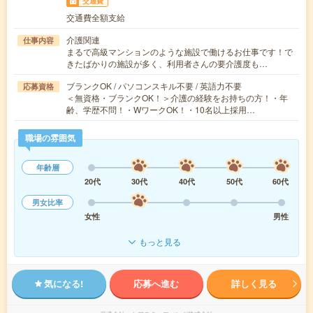
交通費
交通費全額支給
介護関連
仕事内容
まるで高級マンションのような施設で働けるお仕事です！で
きたばかりの施設が多く、利用者さんの要介護度も…
ブランクOK / パソコンスキル不要 / 英語力不要
応募資格
＜無資格・ブランクOK！＞介護の経験をお持ちの方！・年
齢、学歴不問！・WワークOK！・10名以上採用…
職場の雰囲気
年齢層
20代
30代
40代
50代
60代
男女比率
女性
男性
もっと見る
気になる!
応募へ進む
詳しく見る