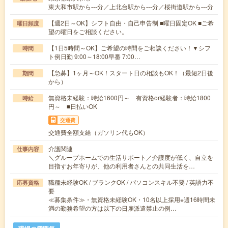
東大和市駅から---分／上北台駅から---分／桜街道駅から---分
【週2日～OK】シフト自由・自己申告制 ■曜日固定OK ■ご希
曜日頻度
望の曜日をご相談ください。
【1日5時間～OK】ご希望の時間をご相談ください！▼シフ
時間
ト例日勤 9:00～18:00早番 7:00…
【急募】1ヶ月～OK！スタート日の相談もOK！（最短2日後
期間
から）
無資格未経験：時給1600円～ 有資格or経験者：時給1800
時給
円～ ■日払いOK
交通費
交通費全額支給（ガソリン代もOK）
介護関連
仕事内容
＼グループホームでの生活サポート／介護度が低く、自立を
目指すお年寄りが、他の利用者さんとの共同生活を…
職種未経験OK / ブランクOK / パソコンスキル不要 / 英語力不
応募資格
要
≪募集条件≫・無資格未経験OK・10名以上採用※週16時間未
満の勤務希望の方は以下の日雇派遣禁止の例…