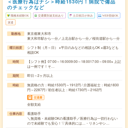
＜医療行為はナシ＞時給1530円！病院で備品
のチェックなど
職種未経験OK
交通費別途支給あり
土日祝日が休み
WEB登録OK
派遣
東京都東大和市
勤務地
東大和市駅から---分／上北台駅から---分／桜街道駅から---分
シフト制（月～日） ※平日のみなどの相談もOK ※週3なども
曜日頻度
相談OK
【シフト例】07:00～16:0009:00～18:0017:00～09:00※ 上記
時間
は一例です！そ…
即日～2ヶ月以上
期間
無資格の方：時給1530円～1912円 / 介護福祉士：時給1830
時給
円～2287円 / 初任者以上：時給1730円～2162円
交通費
全額支給
看護助手
仕事内容
＼無資格・未経験OKの看護助手／医療行為は一切行わない
ので未経験でも安心！▽具体的には…・リネンやシ…