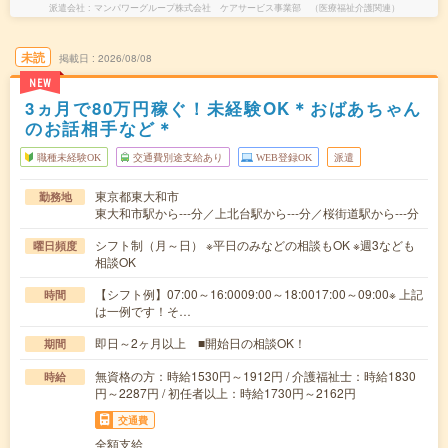
派遣会社
マンパワーグループ株式会社 ケアサービス事業部 （医療福祉介護関連）
未読
掲載日
2026/08/08
NEW
3ヵ月で80万円稼ぐ！未経験OK＊おばあちゃん
のお話相手など＊
職種未経験OK
交通費別途支給あり
WEB登録OK
派遣
東京都東大和市
勤務地
東大和市駅から---分／上北台駅から---分／桜街道駅から---分
シフト制（月～日） ※平日のみなどの相談もOK ※週3なども
曜日頻度
相談OK
【シフト例】07:00～16:0009:00～18:0017:00～09:00※ 上記
時間
は一例です！そ…
即日～2ヶ月以上 ■開始日の相談OK！
期間
無資格の方：時給1530円～1912円 / 介護福祉士：時給1830
時給
円～2287円 / 初任者以上：時給1730円～2162円
交通費
全額支給