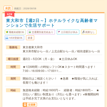
未読
掲載日
2026/08/08
NEW
東大和市【週2日～】ホテルライクな高齢者マ
ンションで生活サポート
職種未経験OK
交通費別途支給あり
土日祝日が休み
残業なし
WEB登録OK
派遣
東京都東大和市
勤務地
東大和市駅から---分／上北台駅から---分／桜街道駅から---分
週2日～5日OK（月～金） ★土日休みOK
曜日頻度
★1日6時間～の時短シフトOK★スタート時間選べます！
時間
7:00～16:009:00～17:0011:…
開始日はご相談ください！ ★急募 ★職場が気に入れば、
期間
長期でも働けます！
無資格未経験：時給1600円～ 経験者：時給1800円～ ★
時給
日払い／週払い制度あり（月払いも選べます）※稼働開始時
は手続き完了次第のお支払いとなります。
交通費