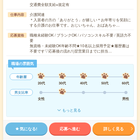
交通費全額支給※規定有
介護関連
仕事内容
＊入居者の方の「ありがとう」が嬉しい＊お年寄りを笑顔に
する介護のお仕事です。おじいちゃん、おばあちゃ…
職種未経験OK / ブランクOK / パソコンスキル不要 / 英語力不
応募資格
要
無資格・未経験OK年齢不問★10名以上採用予定★履歴書は
不要です▽応募後の流れ1)翌営業日までに担当…
職場の雰囲気
年齢層
20代
30代
40代
50代
60代
男女比率
女性
男性
もっと見る
気になる!
応募へ進む
詳しく見る