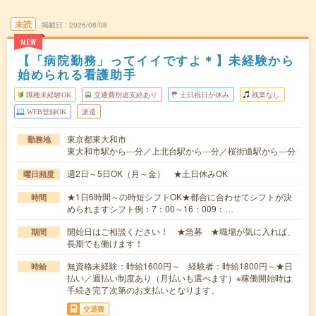
未読
掲載日
2026/08/08
NEW
【「病院勤務」ってイイですよ＊】未経験から
始められる看護助手
職種未経験OK
交通費別途支給あり
土日祝日が休み
残業なし
WEB登録OK
派遣
東京都東大和市
勤務地
東大和市駅から---分／上北台駅から---分／桜街道駅から---分
週2日～5日OK（月～金） ★土日休みOK
曜日頻度
★1日6時間～の時短シフトOK★都合に合わせてシフトが決
時間
められますシフト例：7：00～16：009：…
開始日はご相談ください！ ★急募 ★職場が気に入れば、
期間
長期でも働けます！
無資格未経験：時給1600円～ 経験者：時給1800円～★日
時給
払い／週払い制度あり（月払いも選べます）※稼働開始時は
手続き完了次第のお支払いとなります。
交通費