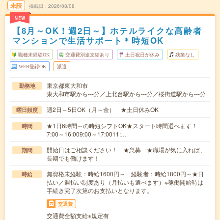
未読
掲載日
2026/08/08
NEW
【8月～OK！週2日～】ホテルライクな高齢者
マンションで生活サポート＊時短OK
職種未経験OK
交通費別途支給あり
土日祝日が休み
残業なし
WEB登録OK
派遣
東京都東大和市
勤務地
東大和市駅から---分／上北台駅から---分／桜街道駅から---分
週2日～5日OK（月～金） ★土日休みOK
曜日頻度
★1日6時間～の時短シフトOK★スタート時間選べます！
時間
7:00～16:009:00～17:0011:…
開始日はご相談ください！ ★急募 ★職場が気に入れば、
期間
長期でも働けます！
無資格未経験：時給1600円～ 経験者：時給1800円～★日
時給
払い／週払い制度あり（月払いも選べます）※稼働開始時は
手続き完了次第のお支払いとなります。
交通費
交通費全額支給※規定有