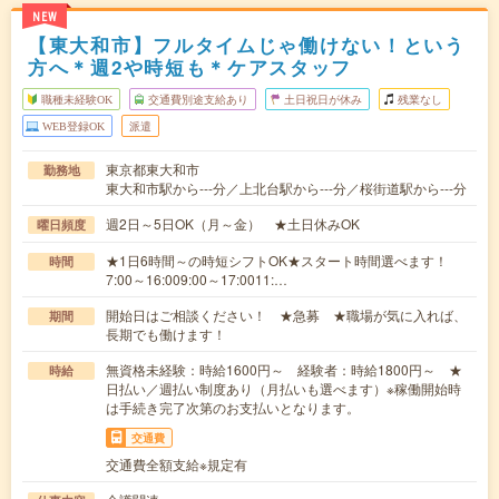
NEW
【東大和市】フルタイムじゃ働けない！という
方へ＊週2や時短も＊ケアスタッフ
職種未経験OK
交通費別途支給あり
土日祝日が休み
残業なし
WEB登録OK
派遣
東京都東大和市
勤務地
東大和市駅から---分／上北台駅から---分／桜街道駅から---分
週2日～5日OK（月～金） ★土日休みOK
曜日頻度
★1日6時間～の時短シフトOK★スタート時間選べます！
時間
7:00～16:009:00～17:0011:…
開始日はご相談ください！ ★急募 ★職場が気に入れば、
期間
長期でも働けます！
無資格未経験：時給1600円～ 経験者：時給1800円～ ★
時給
日払い／週払い制度あり（月払いも選べます）※稼働開始時
は手続き完了次第のお支払いとなります。
交通費
交通費全額支給※規定有