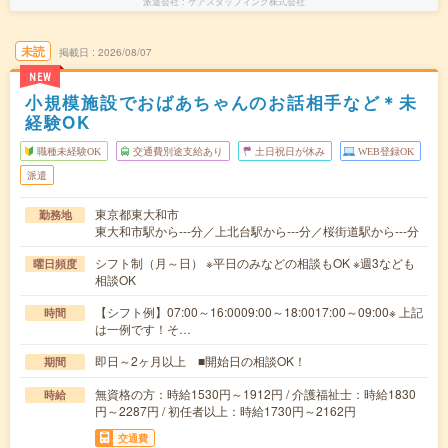
派遣会社
ケアスタッフィング株式会社
未読
掲載日
2026/08/07
NEW
小規模施設でおばあちゃんのお話相手など＊未
経験OK
職種未経験OK
交通費別途支給あり
土日祝日が休み
WEB登録OK
派遣
東京都東大和市
勤務地
東大和市駅から---分／上北台駅から---分／桜街道駅から---分
シフト制（月～日） ※平日のみなどの相談もOK ※週3なども
曜日頻度
相談OK
【シフト例】07:00～16:0009:00～18:0017:00～09:00※ 上記
時間
は一例です！そ…
即日～2ヶ月以上 ■開始日の相談OK！
期間
無資格の方：時給1530円～1912円 / 介護福祉士：時給1830
時給
円～2287円 / 初任者以上：時給1730円～2162円
交通費