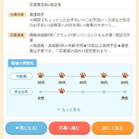
交通費支給※規定有
看護助手
仕事内容
≪病院でちょっとしたお手伝い≫〇お手洗い・入浴など生活
のお手伝い○診察室への付き添い○食事のサポート…
職種未経験OK / ブランクOK / パソコンスキル不要 / 英語力不
応募資格
要
≪無資格・未経験OK≫年齢不問★10名以上採用予定★履歴
書は不要です。▽応募後の流れ1)翌営業日まで…
職場の雰囲気
年齢層
20代
30代
40代
50代
60代
男女比率
女性
男性
もっと見る
気になる!
応募へ進む
詳しく見る