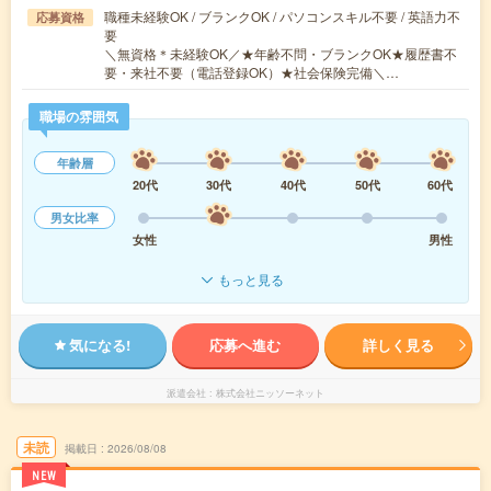
職種未経験OK / ブランクOK / パソコンスキル不要 / 英語力不
応募資格
要
＼無資格＊未経験OK／★年齢不問・ブランクOK★履歴書不
要・来社不要（電話登録OK）★社会保険完備＼…
職場の雰囲気
年齢層
20代
30代
40代
50代
60代
男女比率
女性
男性
もっと見る
気になる!
応募へ進む
詳しく見る
派遣会社
株式会社ニッソーネット
未読
掲載日
2026/08/08
NEW