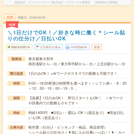
派遣会社
マンパワーグループ株式会社 ケアサービス事業部 （医療福祉介護関連）
未読
掲載日
2026/08/08
NEW
＼1日だけでOK！／好きな時に働く＊シール貼
りの仕分け／日払いOK
職種未経験OK
土日祝日が休み
WEB登録OK
派遣
東京都東大和市
勤務地
桜街道駅から---分／東大和市駅から---分／上北台駅から---分
1日のみOK！ ※Ｗワークやスキマでの勤務も可能です！
曜日頻度
9:00～18:00希望の時間帯を選べます！＜シフト例＞・8：30
時間
～12：00・10：00～19：0…
【急募】1日のみOK！ 即日スタートもOK！ ＜Ｗワーク
期間
や扶養内での勤務もＯＫです＞
時給1400円 ■日払い・週払いOK！(規定あり) ■現金日払
時給
いもOK（規定あり）
軽作業（仕分け・ピッキング・検品、商品管理）
仕事内容
＼シール貼りの仕分け／▼他にもお仕事いっぱい！▼・カー