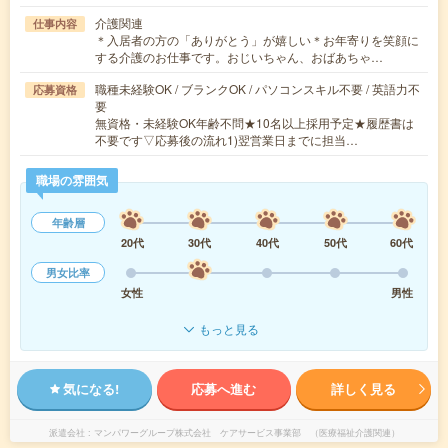
介護関連
仕事内容
＊入居者の方の「ありがとう」が嬉しい＊お年寄りを笑顔に
する介護のお仕事です。おじいちゃん、おばあちゃ…
職種未経験OK / ブランクOK / パソコンスキル不要 / 英語力不
応募資格
要
無資格・未経験OK年齢不問★10名以上採用予定★履歴書は
不要です▽応募後の流れ1)翌営業日までに担当…
職場の雰囲気
年齢層
20代
30代
40代
50代
60代
男女比率
女性
男性
もっと見る
気になる!
応募へ進む
詳しく見る
派遣会社
マンパワーグループ株式会社 ケアサービス事業部 （医療福祉介護関連）