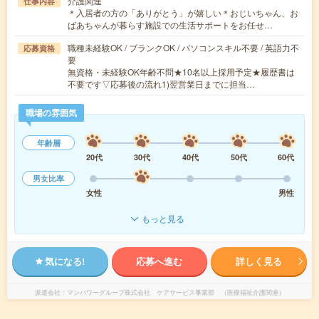
介護関連
仕事内容
＊入居者の方の「ありがとう」が嬉しい＊おじいちゃん、お
ばあちゃんが暮らす施設での生活サポートをお任せ…
職種未経験OK / ブランクOK / パソコンスキル不要 / 英語力不
応募資格
要
無資格・未経験OK年齢不問★10名以上採用予定★履歴書は
不要です▽応募後の流れ1)翌営業日までに担当…
職場の雰囲気
年齢層
20代
30代
40代
50代
60代
男女比率
女性
男性
もっと見る
気になる!
応募へ進む
詳しく見る
派遣会社
マンパワーグループ株式会社 ケアサービス事業部 （医療福祉介護関連）