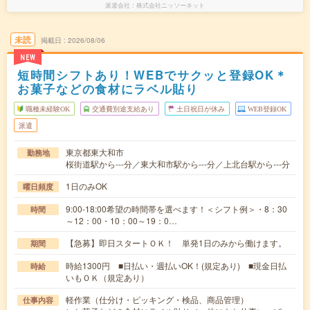
派遣会社
株式会社ニッソーネット
未読
掲載日
2026/08/06
NEW
短時間シフトあり！WEBでサクッと登録OK＊
お菓子などの食材にラベル貼り
職種未経験OK
交通費別途支給あり
土日祝日が休み
WEB登録OK
派遣
東京都東大和市
勤務地
桜街道駅から---分／東大和市駅から---分／上北台駅から---分
1日のみOK
曜日頻度
9:00-18:00希望の時間帯を選べます！＜シフト例＞・8：30
時間
～12：00・10：00～19：0…
【急募】即日スタートＯＫ！ 単発1日のみから働けます。
期間
時給1300円 ■日払い・週払いOK！(規定あり) ■現金日払
時給
いもＯＫ（規定あり）
軽作業（仕分け・ピッキング・検品、商品管理）
仕事内容