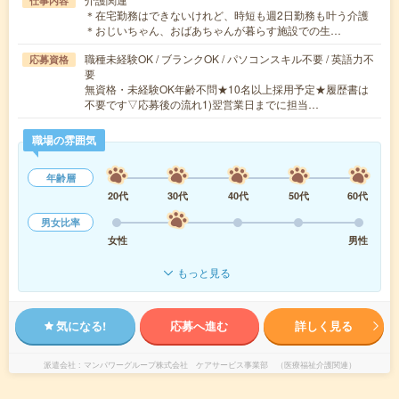
仕事内容
＊在宅勤務はできないけれど、時短も週2日勤務も叶う介護
＊おじいちゃん、おばあちゃんが暮らす施設での生…
職種未経験OK / ブランクOK / パソコンスキル不要 / 英語力不
応募資格
要
無資格・未経験OK年齢不問★10名以上採用予定★履歴書は
不要です▽応募後の流れ1)翌営業日までに担当…
職場の雰囲気
年齢層
20代
30代
40代
50代
60代
男女比率
女性
男性
もっと見る
気になる!
応募へ進む
詳しく見る
派遣会社
マンパワーグループ株式会社 ケアサービス事業部 （医療福祉介護関連）