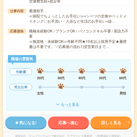
交通費支給※規定有
看護助手
仕事内容
≪病院でちょっとしたお手伝い≫○シーツの交換やベッドメ
イキング〇お手洗い・入浴など生活のお手伝い○診…
職種未経験OK / ブランクOK / パソコンスキル不要 / 英語力不
応募資格
要
≪無資格・未経験OK≫年齢不問★10名以上採用予定★履歴
書は不要です。▽応募後の流れ1)翌営業日まで…
職場の雰囲気
年齢層
20代
30代
40代
50代
60代
男女比率
女性
男性
もっと見る
気になる!
応募へ進む
詳しく見る
派遣会社
マンパワーグループ株式会社 ケアサービス事業部 （医療福祉介護関連）