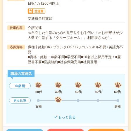
日収1万1200円以上
交通費
交通費全額支給
介護関連
仕事内容
≪自立した生活のための見守りやお手伝い！≫お年寄りが少
人数で生活する「グループホーム」。利用者さんが…
職種未経験OK / ブランクOK / パソコンスキル不要 / 英語力不
応募資格
要
■資格・経験・年齢不問■学歴不問■10名以上採用予定！■履
歴書不要■面談確約■社会保険完備■社員登用…
職場の雰囲気
年齢層
20代
30代
40代
50代
60代
男女比率
女性
男性
もっと見る