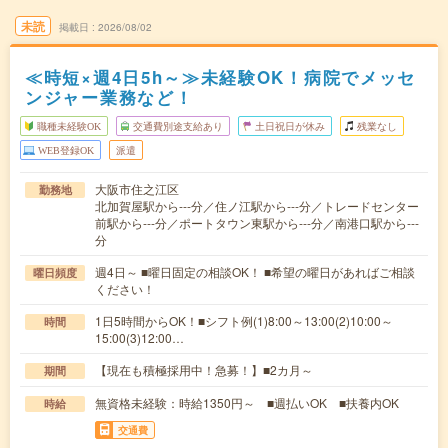
未読
掲載日
2026/08/02
≪時短×週4日5h～≫未経験OK！病院でメッセ
ンジャー業務など！
職種未経験OK
交通費別途支給あり
土日祝日が休み
残業なし
WEB登録OK
派遣
大阪市住之江区
勤務地
北加賀屋駅から---分／住ノ江駅から---分／トレードセンター
前駅から---分／ポートタウン東駅から---分／南港口駅から---
分
週4日～ ■曜日固定の相談OK！ ■希望の曜日があればご相談
曜日頻度
ください！
1日5時間からOK！■シフト例(1)8:00～13:00(2)10:00～
時間
15:00(3)12:00…
【現在も積極採用中！急募！】■2カ月～
期間
無資格未経験：時給1350円～ ■週払いOK ■扶養内OK
時給
交通費