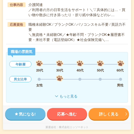
介護関連
仕事内容
／利用者の方の日常生活をサポート！＼▽具体的には…・買
い物や散歩に付き添ったり・折り紙や体操などのレ…
職種未経験OK / ブランクOK / パソコンスキル不要 / 英語力不
応募資格
要
＼無資格＊未経験OK／★年齢不問・ブランクOK★履歴書不
要・来社不要（電話登録OK）★社会保険完備＼…
職場の雰囲気
年齢層
20代
30代
40代
50代
60代
男女比率
女性
男性
もっと見る
気になる!
応募へ進む
詳しく見る
派遣会社
株式会社ニッソーネット