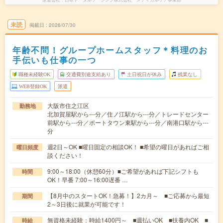
未読
掲載日
2026/07/30
年齢不問！グループホームスタッフ＊料理のお
手伝いも仕事の一つ
職種未経験OK
交通費別途支給あり
土日祝日が休み
残業なし
WEB登録OK
派遣
大阪市住之江区
勤務地
北加賀屋駅から---分／住ノ江駅から---分／トレードセンター
前駅から---分／ポートタウン東駅から---分／南港口駅から---
分
週2日～OK ■曜日固定の相談OK！ ■希望の曜日があればご相
曜日頻度
談ください！
9:00～18:00（休憩60分）■ご希望があれば下記シフトも
時間
OK！早番 7:00～16:00遅番 …
【8月中のスタートOK！急募！】2カ月～ ■ご応募から最短
期間
2～3日後に就業が可能です！
無資格未経験：時給1400円～ ■週払いOK ■扶養内OK ■
時給