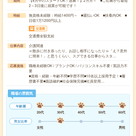
【8月中のスタートOK！急募！】2カ月～ ■ご応募から最短
期間
2～3日後に就業が可能です！
無資格未経験：時給1400円～ ■週払いOK ■扶養内OK ■
時給
日収1万1200円以上
交通費
交通費全額支給
介護関連
仕事内容
≪散歩に付き添ったり、お話し相手になったり≫「え？意外
に簡単！」と思うくらい、スグできる仕事からスタ…
職種未経験OK / ブランクOK / パソコンスキル不要 / 英語力不
応募資格
要
■資格・経験・年齢不問■学歴不問■10名以上採用予定！■履
歴書不要■面談確約■社会保険完備■社員登用…
職場の雰囲気
年齢層
20代
30代
40代
50代
60代
男女比率
女性
男性