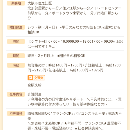
大阪市住之江区
勤務地
北加賀屋駅から---分／住ノ江駅から---分／トレードセンター
前駅から---分／ポートタウン東駅から---分／南港口駅から---
分
シフト制（月～日） ※平日のみなどの相談もOK ※週3なども
曜日頻度
相談OK
【シフト例】07:00～16:0009:00～18:0017:00～09:00※ 上記
時間
は一例です！そ…
即日～2ヶ月以上 ■開始日の相談OK！
期間
無資格の方：時給1400円～1750円 / 介護福祉士：時給1700
時給
円～2125円 / 初任者以上：時給1500円～1875円
交通費
全額支給
介護関連
仕事内容
／利用者の方の日常生活をサポート！＼▽具体的には…・買
い物や散歩に付き添ったり・折り紙や体操などのレ…
職種未経験OK / ブランクOK / パソコンスキル不要 / 英語力不
応募資格
要
＼無資格＊未経験OK／★年齢不問・ブランクOK★履歴書不
要・来社不要（電話登録OK）★社会保険完備＼…