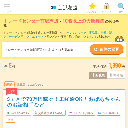
メニュー
気になる!
ログイン
検索
トレードセンター前駅周辺
×
10名以上の大量募集
のお仕事一
覧
トレードセンター前駅の派遣のお仕事情報です。
オフィスワーク・事務系
、
営業・販
売・サービス系
、
クリエイティブ系
などのお仕事を取り揃えています。10名以上の大
量募集の条件の他に、
交通費別途支給あり
、
職種未経験OK
、
友だちと一緒の応募OK
などのこだわり条件も取り揃えています。
条件の変更
トレードセンター前駅周辺 / 10名以上の大量募集
5
1,390
全
件
平均時給:
円
時給順
新着順
未読
掲載日
2026/08/08
NEW
3ヵ月で73万円稼ぐ！未経験OK＊おばあちゃん
のお話相手など
職種未経験OK
交通費別途支給あり
土日祝日が休み
WEB登録OK
派遣