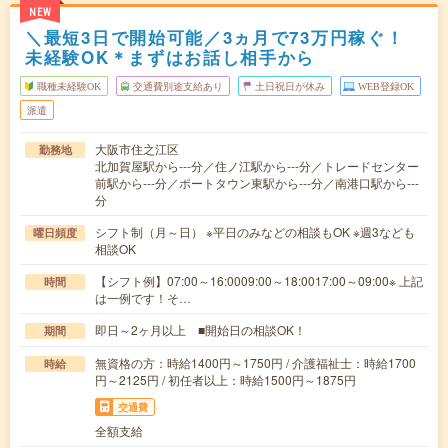
NEW
＼最短3日で開始可能／3ヵ月で73万円稼ぐ！
未経験OK＊まずはお話し相手から
職種未経験OK
交通費別途支給あり
土日祝日が休み
WEB登録OK
派遣
大阪市住之江区
勤務地
北加賀屋駅から---分／住ノ江駅から---分／トレードセンター
前駅から---分／ポートタウン東駅から---分／南港口駅から---
分
シフト制（月～日） ※平日のみなどの相談もOK ※週3なども
曜日頻度
相談OK
【シフト例】07:00～16:0009:00～18:0017:00～09:00※ 上記
時間
は一例です！そ…
即日～2ヶ月以上 ■開始日の相談OK！
期間
無資格の方：時給1400円～1750円 / 介護福祉士：時給1700
時給
円～2125円 / 初任者以上：時給1500円～1875円
交通費
全額支給