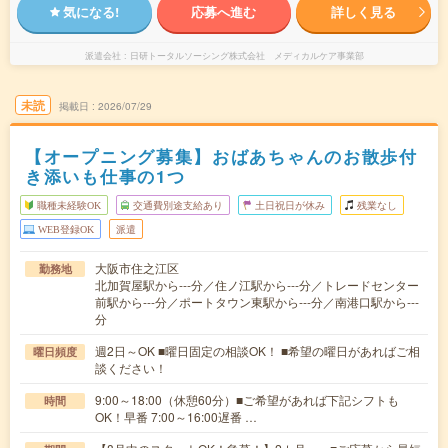
気になる!
応募へ進む
詳しく見る
派遣会社
日研トータルソーシング株式会社 メディカルケア事業部
未読
掲載日
2026/07/29
【オープニング募集】おばあちゃんのお散歩付
き添いも仕事の1つ
職種未経験OK
交通費別途支給あり
土日祝日が休み
残業なし
WEB登録OK
派遣
大阪市住之江区
勤務地
北加賀屋駅から---分／住ノ江駅から---分／トレードセンター
前駅から---分／ポートタウン東駅から---分／南港口駅から---
分
週2日～OK ■曜日固定の相談OK！ ■希望の曜日があればご相
曜日頻度
談ください！
9:00～18:00（休憩60分）■ご希望があれば下記シフトも
時間
OK！早番 7:00～16:00遅番 …