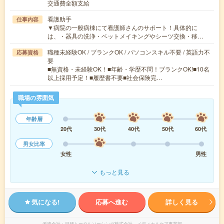
交通費全額支給
看護助手
仕事内容
▼病院の一般病棟にて看護師さんのサポート！具体的に
は、・器具の洗浄・ベットメイキングやシーツ交換・移…
職種未経験OK / ブランクOK / パソコンスキル不要 / 英語力不
応募資格
要
■無資格・未経験OK！■年齢・学歴不問！ブランクOK!■10名
以上採用予定！■履歴書不要■社会保険完…
職場の雰囲気
年齢層
20代
30代
40代
50代
60代
男女比率
女性
男性
もっと見る
気になる!
応募へ進む
詳しく見る
派遣会社
日研トータルソーシング株式会社 メディカルケア事業部