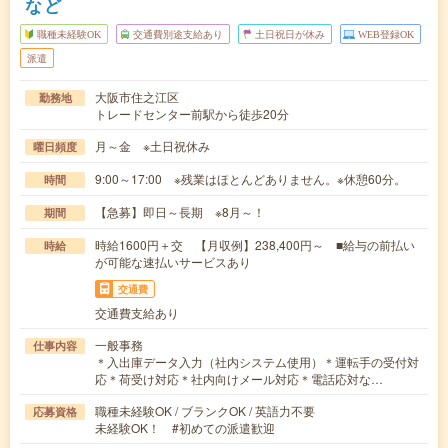
など
職種未経験OK
交通費別途支給あり
土日祝日が休み
WEB登録OK
派遣
大阪市住之江区
勤務地
トレードセンター前駅から徒歩20分
月～金 ※土日祝休み
曜日頻度
9:00～17:00 ※残業はほとんどありません。※休憩60分。
時間
【急募】即日～長期 ※8月～！
期間
時給1600円＋交 【月収例】238,400円～ ■給与の前払い
時給
が可能な速払いサービスあり
交通費
交通費支給あり
一般事務
仕事内容
＊入出庫データ入力（社内システム使用）＊運転手の受付対
応＊荷受け対応＊社内向けメール対応＊電話応対な…
職種未経験OK / ブランクOK / 英語力不要
応募資格
未経験OK！ #初めての派遣歓迎