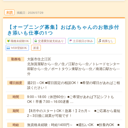
未読
掲載日
2026/07/29
【オープニング募集】おばあちゃんのお散歩付
き添いも仕事の1つ
職種未経験OK
交通費別途支給あり
土日祝日が休み
残業なし
WEB登録OK
派遣
大阪市住之江区
勤務地
北加賀屋駅から---分／住ノ江駅から---分／トレードセンター
前駅から---分／ポートタウン東駅から---分／南港口駅から---
分
週2日～OK ■曜日固定の相談OK！ ■希望の曜日があればご相
曜日頻度
談ください！
9:00～18:00（休憩60分）■ご希望があれば下記シフトも
時間
OK！早番 7:00～16:00遅番 …
【8月中のスタートOK！急募！】2カ月～ ■ご応募から最短
期間
2～3日後に就業が可能です！
無資格未経験：時給1400円～ ■週払いOK ■扶養内OK ■
時給