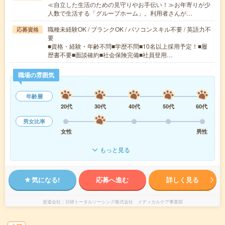
≪自立した生活のための見守りやお手伝い！≫お年寄りが少
人数で生活する「グループホーム」。利用者さんが…
職種未経験OK / ブランクOK / パソコンスキル不要 / 英語力不
応募資格
要
■資格・経験・年齢不問■学歴不問■10名以上採用予定！■履
歴書不要■面談確約■社会保険完備■社員登用…
職場の雰囲気
年齢層
20代
30代
40代
50代
60代
男女比率
女性
男性
もっと見る
気になる!
応募へ進む
詳しく見る
派遣会社
日研トータルソーシング株式会社 メディカルケア事業部