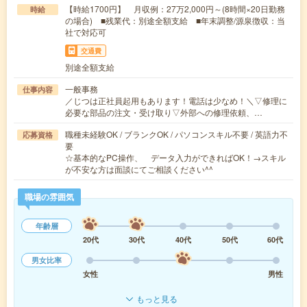
【時給1700円】 月収例：27万2,000円～(8時間×20日勤務
時給
の場合) ■残業代：別途全額支給 ■年末調整/源泉徴収：当
社で対応可
交通費
別途全額支給
一般事務
仕事内容
／じつは正社員起用もあります！電話は少なめ！＼▽修理に
必要な部品の注文・受け取り▽外部への修理依頼、…
職種未経験OK / ブランクOK / パソコンスキル不要 / 英語力不
応募資格
要
☆基本的なPC操作、 データ入力ができればOK！→スキル
が不安な方は面談にてご相談ください^^
職場の雰囲気
年齢層
20代
30代
40代
50代
60代
男女比率
女性
男性
もっと見る