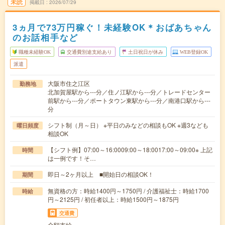
未読
掲載日
2026/07/29
3ヵ月で73万円稼ぐ！未経験OK＊おばあちゃん
のお話相手など
職種未経験OK
交通費別途支給あり
土日祝日が休み
WEB登録OK
派遣
大阪市住之江区
勤務地
北加賀屋駅から---分／住ノ江駅から---分／トレードセンター
前駅から---分／ポートタウン東駅から---分／南港口駅から---
分
シフト制（月～日） ※平日のみなどの相談もOK ※週3なども
曜日頻度
相談OK
【シフト例】07:00～16:0009:00～18:0017:00～09:00※ 上記
時間
は一例です！そ…
即日～2ヶ月以上 ■開始日の相談OK！
期間
無資格の方：時給1400円～1750円 / 介護福祉士：時給1700
時給
円～2125円 / 初任者以上：時給1500円～1875円
交通費
全額支給