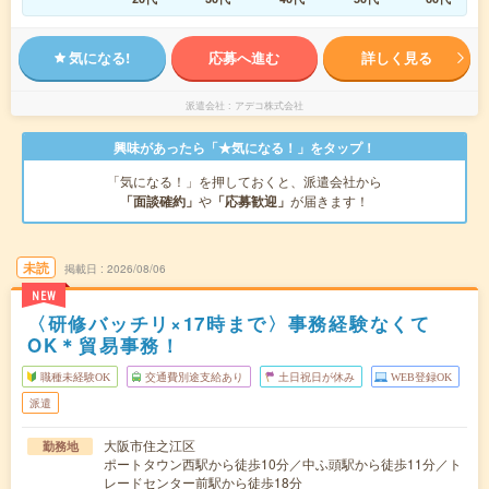
気になる!
応募へ進む
詳しく見る
派遣会社
アデコ株式会社
興味があったら「★気になる！」をタップ！
「気になる！」を押しておくと、派遣会社から
「面談確約」
や
「応募歓迎」
が届きます！
未読
掲載日
2026/08/06
NEW
〈研修バッチリ×17時まで〉事務経験なくて
OK＊貿易事務！
職種未経験OK
交通費別途支給あり
土日祝日が休み
WEB登録OK
派遣
大阪市住之江区
勤務地
ポートタウン西駅から徒歩10分／中ふ頭駅から徒歩11分／ト
レードセンター前駅から徒歩18分