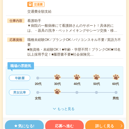
交通費
交通費全額支給
看護助手
仕事内容
▼病院の一般病棟にて看護師さんのサポート！具体的に
は、・器具の洗浄・ベットメイキングやシーツ交換・移…
職種未経験OK / ブランクOK / パソコンスキル不要 / 英語力不
応募資格
要
■無資格・未経験OK！■年齢・学歴不問！ブランクOK!■10名
以上採用予定！■履歴書不要■社会保険完…
職場の雰囲気
年齢層
20代
30代
40代
50代
60代
男女比率
女性
男性
もっと見る
気になる!
応募へ進む
詳しく見る