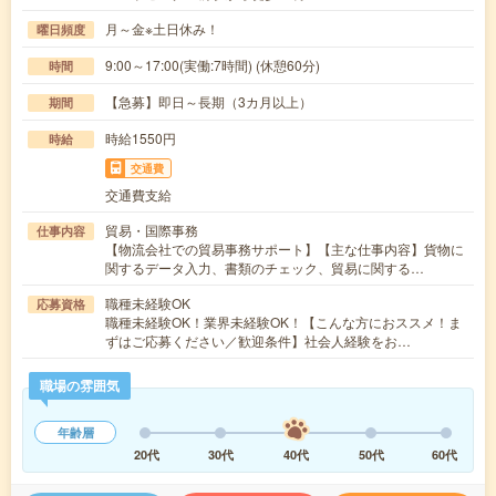
月～金※土日休み！
曜日頻度
9:00～17:00(実働:7時間) (休憩60分)
時間
【急募】即日～長期（3カ月以上）
期間
時給1550円
時給
交通費
交通費支給
貿易・国際事務
仕事内容
【物流会社での貿易事務サポート】【主な仕事内容】貨物に
関するデータ入力、書類のチェック、貿易に関する…
職種未経験OK
応募資格
職種未経験OK！業界未経験OK！【こんな方におススメ！ま
ずはご応募ください／歓迎条件】社会人経験をお…
職場の雰囲気
年齢層
20代
30代
40代
50代
60代