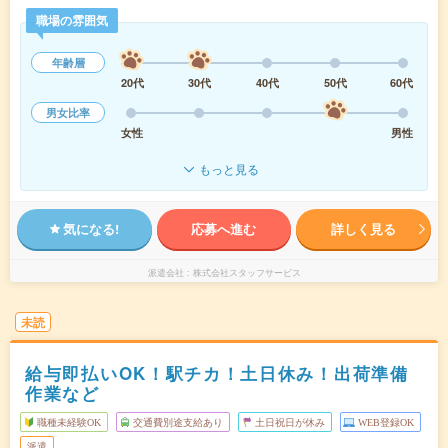
職場の雰囲気
年齢層
20代
30代
40代
50代
60代
男女比率
女性
男性
もっと見る
気になる!
応募へ進む
詳しく見る
派遣会社
株式会社スタッフサービス
未読
給与即払いOK！駅チカ！土日休み！出荷準備
作業など
職種未経験OK
交通費別途支給あり
土日祝日が休み
WEB登録OK
派遣