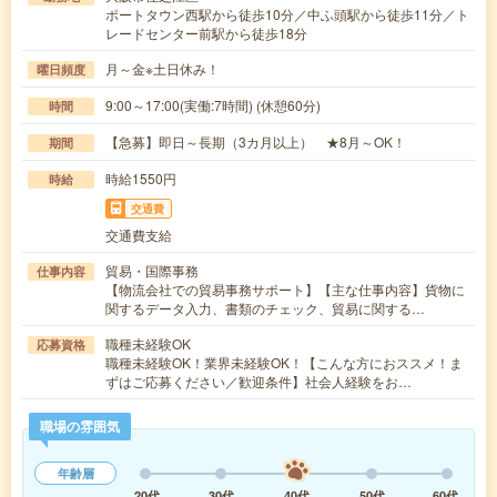
ポートタウン西駅から徒歩10分／中ふ頭駅から徒歩11分／ト
レードセンター前駅から徒歩18分
月～金※土日休み！
曜日頻度
9:00～17:00(実働:7時間) (休憩60分)
時間
【急募】即日～長期（3カ月以上） ★8月～OK！
期間
時給1550円
時給
交通費
交通費支給
貿易・国際事務
仕事内容
【物流会社での貿易事務サポート】【主な仕事内容】貨物に
関するデータ入力、書類のチェック、貿易に関する…
職種未経験OK
応募資格
職種未経験OK！業界未経験OK！【こんな方におススメ！ま
ずはご応募ください／歓迎条件】社会人経験をお…
職場の雰囲気
年齢層
20代
30代
40代
50代
60代