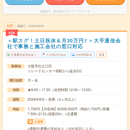
派遣会社
株式会社スタッフ・アクティオ
未読
掲載日
2026/08/04
NEW
＜駅スグ！土日祝休＆月30万円↑＞大手通信会
社で事務と施工会社の窓口対応
交通費別途支給あり
土日祝日が休み
WEB登録OK
派遣
大阪市住之江区
勤務地
トレードセンター前駅から徒歩2分
月～金
曜日頻度
★9:00～17:30（休憩時間 12:00～13:00）
時間
2026年8月～長期（3ヵ月以上）
期間
1,700円【月収例】約305,000円（時給1,700円×実働
時給
7.50h×21日+残業20h）+交通費
交通費
○通勤交通費の支給あり（当社規定による）