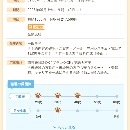
時間
2026年09月上旬～長期 ※9月～！
期間
時給1500円 月収例 217,500円
時給
交通費
全額支給
一般事務
仕事内容
＊予約内容の確認・ご案内（メール・専用システム・電話で
1日30件ほど！）＊データ入力＊資料作成（修正…
職種未経験OK / ブランクOK / 英語力不要
応募資格
＊未経験の方歓迎＊未経験の方でも安心スタート！・登録
時、キャリアを一緒に考える面談（TEL面談の場合…
職場の雰囲気
年齢層
20代
30代
40代
50代
60代
男女比率
女性
男性
もっと見る