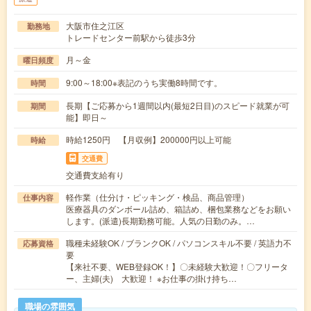
大阪市住之江区
勤務地
トレードセンター前駅から徒歩3分
月～金
曜日頻度
9:00～18:00※表記のうち実働8時間です。
時間
長期【ご応募から1週間以内(最短2日目)のスピード就業が可
期間
能】即日～
時給1250円 【月収例】200000円以上可能
時給
交通費
交通費支給有り
軽作業（仕分け・ピッキング・検品、商品管理）
仕事内容
医療器具のダンボール詰め、箱詰め、梱包業務などをお願い
します。(派遣)長期勤務可能。人気の日勤のみ。…
職種未経験OK / ブランクOK / パソコンスキル不要 / 英語力不
応募資格
要
【来社不要、WEB登録OK！】〇未経験大歓迎！〇フリータ
ー、主婦(夫) 大歓迎！ ※お仕事の掛け持ち…
職場の雰囲気