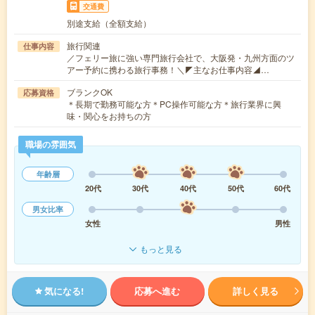
交通費
別途支給（全額支給）
旅行関連
仕事内容
／フェリー旅に強い専門旅行会社で、大阪発・九州方面のツ
アー予約に携わる旅行事務！＼◤主なお仕事内容◢…
ブランクOK
応募資格
＊長期で勤務可能な方＊PC操作可能な方＊旅行業界に興
味・関心をお持ちの方
職場の雰囲気
年齢層
20代
30代
40代
50代
60代
男女比率
女性
男性
もっと見る
気になる!
応募へ進む
詳しく見る