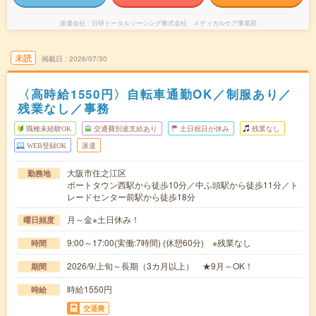
派遣会社
日研トータルソーシング株式会社 メディカルケア事業部
未読
掲載日
2026/07/30
〈高時給1550円〉自転車通勤OK／制服あり／
残業なし／事務
職種未経験OK
交通費別途支給あり
土日祝日が休み
残業なし
WEB登録OK
派遣
大阪市住之江区
勤務地
ポートタウン西駅から徒歩10分／中ふ頭駅から徒歩11分／ト
レードセンター前駅から徒歩18分
月～金※土日休み！
曜日頻度
9:00～17:00(実働:7時間) (休憩60分) ※残業なし
時間
2026/9/上旬～長期（3カ月以上） ★9月～OK！
期間
時給1550円
時給
交通費