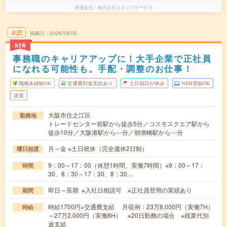
派遣会社
株式会社スタッフサービス
未読
掲載日
2026/08/05
NEW
事務職のキャリアアップに！大手企業で正社員
になれる可能性も。手配・調整のお仕事！
職種未経験OK
交通費別途支給あり
土日祝日が休み
WEB登録OK
派遣
大阪市住之江区
勤務地
トレードセンター前駅から徒歩5分／コスモスクエア駅から
徒歩10分／大阪港駅から---分／朝潮橋駅から---分
月～金 ※土日祝休（完全週休2日制）
曜日頻度
9：00～17：00（休憩1時間、実働7時間）※9：00～17：
時間
30、8：30～17：30、8：30…
即日～長期 ※入社日相談可 ※正社員登用の実績あり
期間
時給1700円+交通費支給 月収例：23万8,000円（実働7H）
時給
～27万2,000円（実働8H） ※20日勤務の場合 ※残業代別
途支給