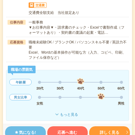
交通費
交通費全額支給 当社規定あり
一般事務
仕事内容
▼お仕事内容▼・請求書のチェック・Excelで書類作成（フ
ォーマットあり）・契約書の稟議の起案・電話…
職種未経験OK / ブランクOK / パソコンスキル不要 / 英語力不
応募資格
要
Excel、Wordの基本操作が可能な方（入力、コピペ、印刷、
ファイル保存など）
職場の雰囲気
年齢層
20代
30代
40代
50代
60代
男女比率
女性
男性
もっと見る
気になる!
応募へ進む
詳しく見る