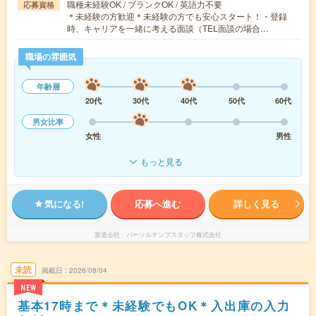
職種未経験OK / ブランクOK / 英語力不要
応募資格
＊未経験の方歓迎＊未経験の方でも安心スタート！・登録
時、キャリアを一緒に考える面談（TEL面談の場合…
職場の雰囲気
年齢層
20代
30代
40代
50代
60代
男女比率
女性
男性
もっと見る
気になる!
応募へ進む
詳しく見る
派遣会社
パーソルテンプスタッフ株式会社
未読
掲載日
2026/08/04
NEW
基本17時まで＊未経験でもOK＊入出庫の入力