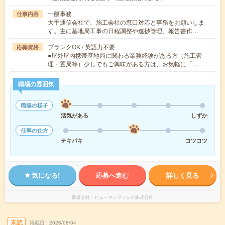
一般事務
仕事内容
大手通信会社で、施工会社の窓口対応と事務をお願いしま
す。主に基地局工事の日程調整や進捗管理、報告書作…
ブランクOK / 英語力不要
応募資格
●屋外屋内携帯基地局に関わる業務経験がある方（施工管
理・置局等）少しでもご興味がある方は、お気軽に「…
職場の雰囲気
職場の様子
活気がある
しずか
仕事の仕方
テキパキ
コツコツ
気になる!
応募へ進む
詳しく見る
派遣会社
ヒューマンリソシア株式会社
未読
掲載日
2026/08/04