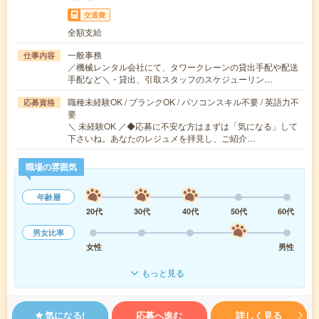
交通費
全額支給
一般事務
仕事内容
／機械レンタル会社にて、タワークレーンの貸出手配や配送
手配など＼・貸出、引取スタッフのスケジューリン…
職種未経験OK / ブランクOK / パソコンスキル不要 / 英語力不
応募資格
要
＼ 未経験OK ／◆応募に不安な方はまずは「気になる」して
下さいね。あなたのレジュメを拝見し、ご紹介…
職場の雰囲気
年齢層
20代
30代
40代
50代
60代
男女比率
女性
男性
もっと見る
気になる!
応募へ進む
詳しく見る