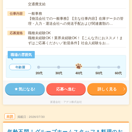
交通費支給
一般事務
仕事内容
【物流会社での一般事務】【主な仕事内容】在庫データの管
理・入力・運送会社への発送手配および関連書類の…
職種未経験OK
応募資格
職種未経験OK！業界未経験OK！【こんな方におススメ！ま
ずはご応募ください／歓迎条件】社会人経験をお…
職場の雰囲気
年齢層
20代
30代
40代
50代
60代
気になる!
応募へ進む
詳しく見る
派遣会社
アデコ株式会社
未読
掲載日
2026/07/30
年齢不問！グループホームスタッフ＊料理のお