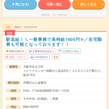
気になる!
応募へ進む
詳しく見る
派遣会社
アデコ株式会社
未読
掲載日
2026/08/06
NEW
駅直結！＼一般事務で高時給1600円✨／在宅勤
務も可能となっております！！
職種未経験OK
交通費別途支給あり
土日祝日が休み
在宅・リモート
WEB登録OK
派遣
大阪市住之江区
勤務地
トレードセンター前駅から徒歩5分／コスモスクエア駅から
徒歩15分
月曜日から金曜日
曜日頻度
9:00～17:30休憩時間12:00～13:00
時間
８月中旬（応相談）～長期
期間
時給1600円
時給