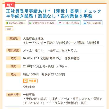
NEW
正社員登用実績あり＊【駅近】長期！チェック
や手続き業務！残業なし＊案内業務＆事務
職種未経験OK
交通費別途支給あり
土日祝日が休み
WEB登録OK
派遣
大阪市住之江区
勤務地
トレードセンター前駅から徒歩3分／中ふ頭駅から徒歩6分
月～金（週5日） ※基本土日祝休みです。
曜日頻度
09:00～17:15(実働7時間15分 休憩1時間)
時間
2026年10月上旬～長期 ※10月～！
期間
時給1500円 月収例 217,500円
時給
交通費
全額支給
一般事務
仕事内容
＊予約内容の確認・ご案内（メール・専用システム・電話で
1日30件ほど！）＊データ入力＊資料作成（修正…