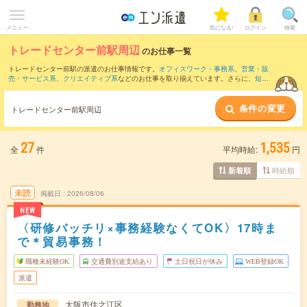
メニュー
気になる!
ログイン
検索
トレードセンター前駅周辺
のお仕事一覧
トレードセンター前駅の派遣のお仕事情報です。
オフィスワーク・事務系
、
営業・販
売・サービス系
、
クリエイティブ系
などのお仕事を取り揃えています。さらに、
短期
・
単発
などの期間や、
職種未経験OK
などのこだわり条件で絞り込んでいただけます。
条件の変更
また、
桜島駅
・
朝潮橋駅
・
ユニバーサルシティ駅
・
大阪港駅
・
コスモスクエア駅
など
トレードセンター前駅周辺
近隣駅のお仕事もご確認いただけます。
27
1,535
全
件
平均時給:
円
時給順
新着順
未読
掲載日
2026/08/06
NEW
〈研修バッチリ×事務経験なくてOK〉17時ま
で＊貿易事務！
職種未経験OK
交通費別途支給あり
土日祝日が休み
WEB登録OK
派遣
大阪市住之江区
勤務地