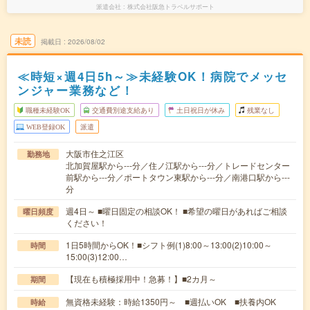
派遣会社
株式会社阪急トラベルサポート
未読
掲載日
2026/08/02
≪時短×週4日5h～≫未経験OK！病院でメッセ
ンジャー業務など！
職種未経験OK
交通費別途支給あり
土日祝日が休み
残業なし
WEB登録OK
派遣
大阪市住之江区
勤務地
北加賀屋駅から---分／住ノ江駅から---分／トレードセンター
前駅から---分／ポートタウン東駅から---分／南港口駅から---
分
週4日～ ■曜日固定の相談OK！ ■希望の曜日があればご相談
曜日頻度
ください！
1日5時間からOK！■シフト例(1)8:00～13:00(2)10:00～
時間
15:00(3)12:00…
【現在も積極採用中！急募！】■2カ月～
期間
無資格未経験：時給1350円～ ■週払いOK ■扶養内OK
時給