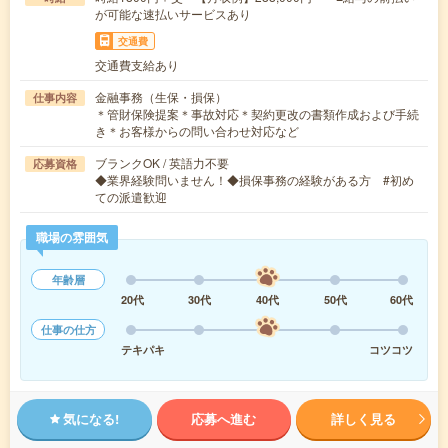
が可能な速払いサービスあり
交通費
交通費支給あり
金融事務（生保・損保）
仕事内容
＊管財保険提案＊事故対応＊契約更改の書類作成および手続
き＊お客様からの問い合わせ対応など
ブランクOK / 英語力不要
応募資格
◆業界経験問いません！◆損保事務の経験がある方 #初め
ての派遣歓迎
職場の雰囲気
年齢層
20代
30代
40代
50代
60代
仕事の仕方
テキパキ
コツコツ
気になる!
応募へ進む
詳しく見る