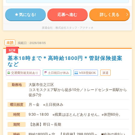
気になる!
応募へ進む
詳しく見る
派遣会社
株式会社スタッフ・アクティオ
未読
掲載日
2026/08/05
NEW
基本18時まで＊高時給1800円＊管財保険提案
など
交通費別途支給あり
土日祝日が休み
WEB登録OK
派遣
大阪市住之江区
勤務地
コスモスクエア駅から徒歩10分／トレードセンター前駅から
徒歩7分
月～金 ※土日祝休み
曜日頻度
9:30～18:00 ※残業はほとんどありません。※休憩60分。
時間
【急募】即日～長期
期間
時給1800円＋交 【月収例】288,000円～ ■給与の前払い
時給