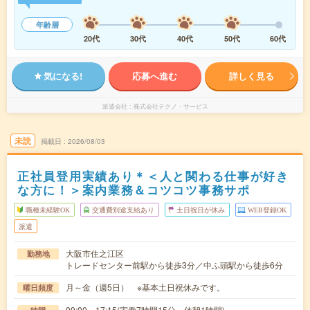
年齢層
20代
30代
40代
50代
60代
気になる!
応募へ進む
詳しく見る
派遣会社
株式会社テクノ・サービス
未読
掲載日
2026/08/03
正社員登用実績あり＊＜人と関わる仕事が好き
な方に！＞案内業務＆コツコツ事務サポ
職種未経験OK
交通費別途支給あり
土日祝日が休み
WEB登録OK
派遣
大阪市住之江区
勤務地
トレードセンター前駅から徒歩3分／中ふ頭駅から徒歩6分
月～金（週5日） ※基本土日祝休みです。
曜日頻度
09:00～17:15(実働7時間15分 休憩1時間)