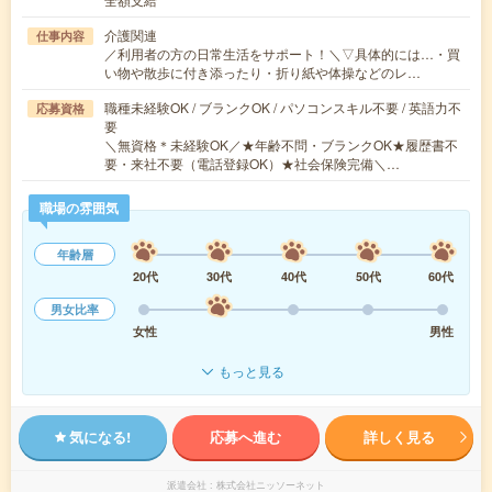
介護関連
仕事内容
／利用者の方の日常生活をサポート！＼▽具体的には…・買
い物や散歩に付き添ったり・折り紙や体操などのレ…
職種未経験OK / ブランクOK / パソコンスキル不要 / 英語力不
応募資格
要
＼無資格＊未経験OK／★年齢不問・ブランクOK★履歴書不
要・来社不要（電話登録OK）★社会保険完備＼…
職場の雰囲気
年齢層
20代
30代
40代
50代
60代
男女比率
女性
男性
もっと見る
気になる!
応募へ進む
詳しく見る
派遣会社
株式会社ニッソーネット