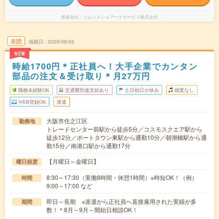
派遣会社
コムシスシェアードサービス株式会社
未読
掲載日
2026/08/06
NEW
時給1700円＊正社員へ！大手企業でカンタン
部品の注文＆受け取り＊月27万円
職種未経験OK
交通費別途支給あり
土日祝日が休み
残業なし
WEB登録OK
派遣
大阪市住之江区
勤務地
トレードセンター前駅から徒歩5分／コスモスクエア駅から
徒歩12分／ポートタウン東駅から通勤10分／朝潮橋駅から通
勤15分／南港口駅から通勤17分
【月曜日～金曜日】
曜日頻度
8:30～17:30（実働8時間・休憩1時間）※時短OK！（例）
時間
9:00～17:00 など
即日～長期 ※派遣から正社員へ直接雇用された実績が多
期間
数！＊8月～9月～開始日相談OK！