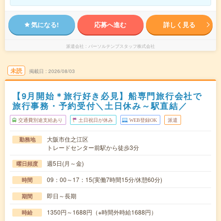
気になる!
応募へ進む
詳しく見る
派遣会社
パーソルテンプスタッフ株式会社
未読
掲載日
2026/08/03
【9月開始＊旅行好き必見】船専門旅行会社で
旅行事務・予約受付＼土日休み～駅直結／
交通費別途支給あり
土日祝日が休み
WEB登録OK
派遣
大阪市住之江区
勤務地
トレードセンター前駅から徒歩3分
週5日(月～金)
曜日頻度
09：00～17：15(実働7時間15分/休憩60分)
時間
即日～長期
期間
1350円～1688円（※時間外時給1688円）
時給