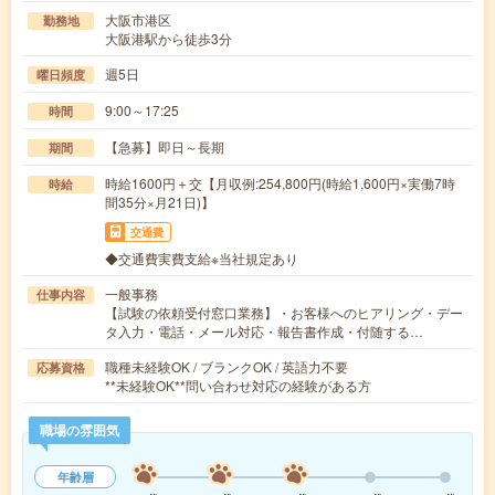
大阪市港区
勤務地
大阪港駅から徒歩3分
週5日
曜日頻度
9:00～17:25
時間
【急募】即日～長期
期間
時給1600円＋交【月収例:254,800円(時給1,600円×実働7時
時給
間35分×月21日)】
交通費
◆交通費実費支給※当社規定あり
一般事務
仕事内容
【試験の依頼受付窓口業務】・お客様へのヒアリング・デー
タ入力・電話・メール対応・報告書作成・付随する…
職種未経験OK / ブランクOK / 英語力不要
応募資格
**未経験OK**問い合わせ対応の経験がある方
職場の雰囲気
年齢層