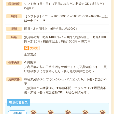
シフト制（月～日） ※平日のみなどの相談もOK ※週3なども
曜日頻度
相談OK
【シフト例】07:00～16:0009:00～18:0017:00～09:00※ 上記
時間
は一例です！そ…
即日～2ヶ月以上 ■開始日の相談OK！
期間
無資格の方：時給1400円～1750円 / 介護福祉士：時給1700
時給
円～2125円 / 初任者以上：時給1500円～1875円
交通費
全額支給
介護関連
仕事内容
／利用者の方の日常生活をサポート！＼▽具体的には…・買
い物や散歩に付き添ったり・折り紙や体操などのレ…
職種未経験OK / ブランクOK / パソコンスキル不要 / 英語力不
応募資格
要
＼無資格＊未経験OK／★年齢不問・ブランクOK★履歴書不
要・来社不要（電話登録OK）★社会保険完備＼…
職場の雰囲気
年齢層