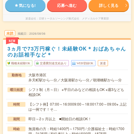
気になる!
応募へ進む
詳しく見る
派遣会社
日研トータルソーシング株式会社 メディカルケア事業部
未読
掲載日
2026/08/06
NEW
3ヵ月で73万円稼ぐ！未経験OK＊おばあちゃん
のお話相手など＊
職種未経験OK
交通費別途支給あり
WEB登録OK
派遣
大阪市港区
勤務地
弁天町駅から---分／大阪港駅から---分／朝潮橋駅から---分
シフト制（月～日） ※平日のみなどの相談もOK ※週3なども
曜日頻度
相談OK
【シフト例】07:00～16:0009:00～18:0017:00～09:00※ 上記
時間
は一例です！そ…
即日～2ヶ月以上 ■開始日の相談OK！
期間
無資格の方：時給1400円～1750円 / 介護福祉士：時給1700
時給
円～2125円 / 初任者以上：時給1500円～1875円