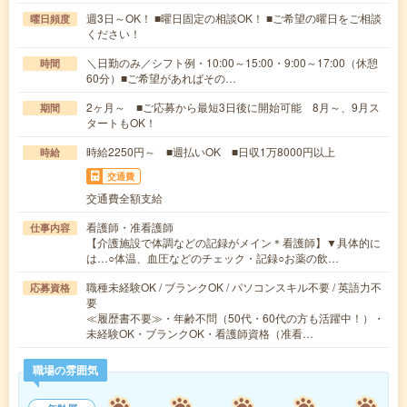
週3日～OK！ ■曜日固定の相談OK！ ■ご希望の曜日をご相談
曜日頻度
ください！
＼日勤のみ／シフト例・10:00～15:00・9:00～17:00（休憩
時間
60分）■ご希望があればその…
2ヶ月～ ■ご応募から最短3日後に開始可能 8月～、9月ス
期間
タートもOK！
時給2250円～ ■週払いOK ■日収1万8000円以上
時給
交通費
交通費全額支給
看護師・准看護師
仕事内容
【介護施設で体調などの記録がメイン＊看護師】▼具体的に
は…○体温、血圧などのチェック・記録○お薬の飲…
職種未経験OK / ブランクOK / パソコンスキル不要 / 英語力不
応募資格
要
≪履歴書不要≫・年齢不問（50代・60代の方も活躍中！）・
未経験OK・ブランクOK・看護師資格（准看…
職場の雰囲気