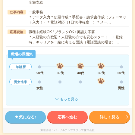
全額支給
一般事務
仕事内容
＊データ入力＊伝票作成＊手配書・請求書作成（フォーマッ
ト入力！）＊電話対応（1日10件程度！）＊メー…
職種未経験OK / ブランクOK / 英語力不要
応募資格
＊未経験の方歓迎＊未経験の方でも安心スタート！・登録
時、キャリアを一緒に考える面談（電話面談の場合）…
職場の雰囲気
年齢層
20代
30代
40代
50代
60代
男女比率
女性
男性
もっと見る
気になる!
応募へ進む
詳しく見る
派遣会社
パーソルテンプスタッフ株式会社