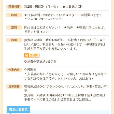
週2日～5日OK（月～金） ★土日休みOK
曜日頻度
★1日4時間～の時短シフトOK★スタート時間選べます！
時間
7:00～16:009:00～17:0011:…
開始日はご相談ください！ ★急募 ★職場が気に入れば、
期間
長期でも働けます！
無資格未経験：時給1350円～ 経験者：時給1450円～★日
時給
払い／週払い制度あり（月払いも選べます）※稼働開始時は
手続き完了次第のお支払いとなります。
交通費
交通費全額支給※規定有
介護関連
仕事内容
＊入居者の方の「ありがとう」が嬉しい＊お年寄りを笑顔に
する介護のお仕事です。おじいちゃん、おばあちゃ…
職種未経験OK / ブランクOK / パソコンスキル不要 / 英語力不
応募資格
要
無資格・未経験OK年齢不問★10名以上採用予定★履歴書は
不要です▽応募後の流れ1)翌営業日までに担当…
職場の雰囲気