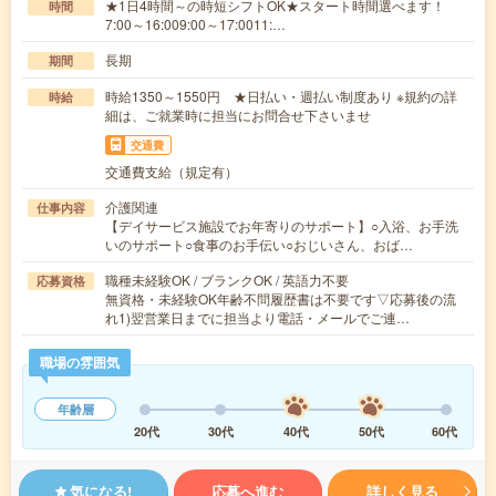
★1日4時間～の時短シフトOK★スタート時間選べます！
時間
7:00～16:009:00～17:0011:…
長期
期間
時給1350～1550円 ★日払い・週払い制度あり ※規約の詳
時給
細は、ご就業時に担当にお問合せ下さいませ
交通費
交通費支給（規定有）
介護関連
仕事内容
【デイサービス施設でお年寄りのサポート】○入浴、お手洗
いのサポート○食事のお手伝い○おじいさん、おば…
職種未経験OK / ブランクOK / 英語力不要
応募資格
無資格・未経験OK年齢不問履歴書は不要です▽応募後の流
れ1)翌営業日までに担当より電話・メールでご連…
職場の雰囲気
年齢層
20代
30代
40代
50代
60代
気になる!
応募へ進む
詳しく見る