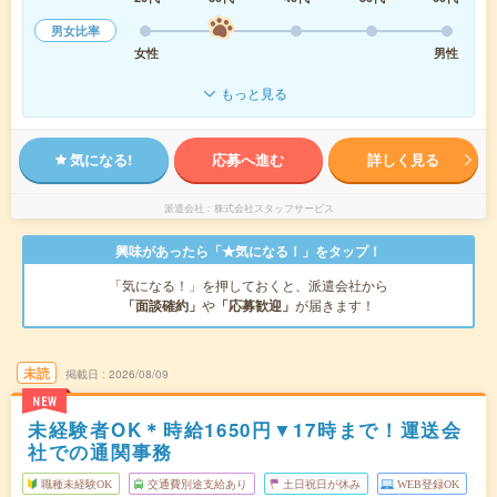
男女比率
女性
男性
もっと見る
気になる!
応募へ進む
詳しく見る
派遣会社
株式会社スタッフサービス
興味があったら「★気になる！」をタップ！
「気になる！」を押しておくと、派遣会社から
「面談確約」
や
「応募歓迎」
が届きます！
未読
掲載日
2026/08/09
NEW
未経験者OK＊時給1650円▼17時まで！運送会
社での通関事務
職種未経験OK
交通費別途支給あり
土日祝日が休み
WEB登録OK