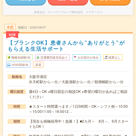
派遣会社
マンパワーグループ株式会社 ケアサービス
未読
掲載日
2026/08/07
NEW
【ブランクOK】患者さんから”ありがとう”が
もらえる生活サポート
職種未経験OK
交通費別途支給あり
土日祝日が休み
残業なし
WEB登録OK
派遣
大阪市港区
勤務地
弁天町駅から---分／大阪港駅から---分／朝潮橋駅から---分
週4日～OK ※曜日固定の相談OK ※希望の曜日があればご相談
曜日頻度
ください
★スタート時間選べます／1日5時間～OK～シフト例～10:00
時間
～15:0011:00～16:0012…
【現在も積極採用中！急募！】■2カ月～ 8月～、9月スター
期間
トもOK！
無資格未経験：時給1350円～ ■週払いOK ■扶養内OK ■