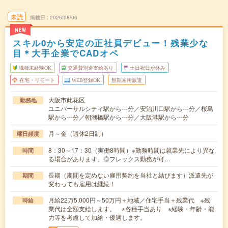
未読
掲載日
2026/08/06
NEW
スキル0から安定の正社員デビュー！残業少な
目＊大手企業でCADオペ
職種未経験OK
交通費別途支給あり
土日祝日が休み
在宅・リモート
WEB登録OK
無期雇用派遣
大阪市此花区
勤務地
ユニバーサルシティ駅から---分／安治川口駅から---分／桜島
駅から---分／朝潮橋駅から---分／大阪港駅から---分
月～金（週休2日制）
曜日頻度
8：30～17：30（実働8時間）※勤務時間は就業先により異な
時間
る場合があります。◎フレックス勤務が可…
長期（期間を定めない雇用契約を当社と結びます）派遣先が
期間
変わっても雇用は継続！
月給22万5,000円～50万円＋地域／住宅手当＋残業代 ※残
時給
業代は全額支給します。 ※各種手当あり ※経験・年齢・能
力等を考慮して加給・優遇します。