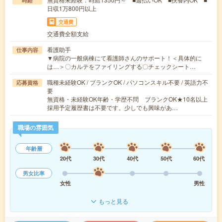
時給
日収1万800円以上
交通費
交通費全額支給
看護助手
仕事内容
▼病院の一般病棟にて看護師さんのサポート！＜具体的に
は…＞〇カルテをファイリングする〇チェックシート…
職種未経験OK / ブランクOK / パソコンスキル不要 / 英語力不
応募資格
要
無資格・未経験OK年齢・学歴不問 ブランクOK★10名以上
採用予定履歴書は不要です。少しでも興味があ…
職場の雰囲気
年齢層
20代
30代
40代
50代
60代
男女比率
女性
男性
もっと見る