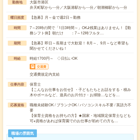
大阪市港区
勤務地
弁天町駅から---分／大阪港駅から---分／朝潮橋駅から---分
【急募】月～金で週2日～勤務
曜日頻度
7～20時の間で「1日3時間～」OK♪残業はありません！【勤
時間
務シフト例】朝だけ ：7～12時フルタ…
【急募】即日～長期まで大歓迎！ 8月～、9月～など希望も
期間
聞かせてくださいね！
時給1700円～ ◇日払いOK
時給
交通費
交通費規定内支給
保育士
仕事内容
【こんなお仕事をお任せ】・子どもたちとお話をする・積み
木やボールなど、遊具のお片付け・お掃除…などを…
職種未経験OK / ブランクOK / パソコンスキル不要 / 英語力不
応募資格
要
【保育士資格をお持ちの方】★国家・地域限定保育士なども
可※資格があれば保育園でのお仕事が初めての方も…
職場の雰囲気