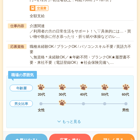
交通費
全額支給
介護関連
仕事内容
／利用者の方の日常生活をサポート！＼▽具体的には…・買
い物や散歩に付き添ったり・折り紙や体操などのレ…
職種未経験OK / ブランクOK / パソコンスキル不要 / 英語力不
応募資格
要
＼無資格＊未経験OK／★年齢不問・ブランクOK★履歴書不
要・来社不要（電話登録OK）★社会保険完備＼…
職場の雰囲気
年齢層
20代
30代
40代
50代
60代
男女比率
女性
男性
もっと見る
気になる!
応募へ進む
詳しく見る