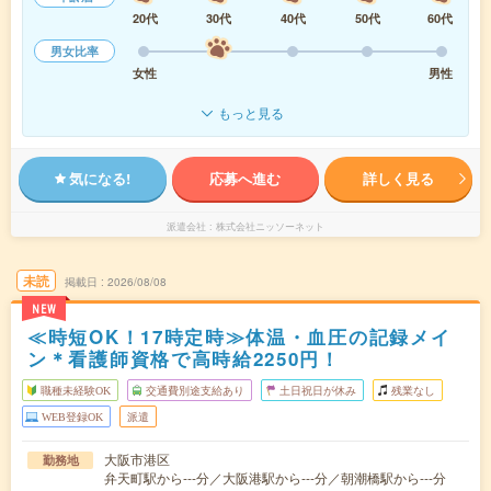
20代
30代
40代
50代
60代
男女比率
女性
男性
もっと見る
気になる!
応募へ進む
詳しく見る
派遣会社
株式会社ニッソーネット
未読
掲載日
2026/08/08
NEW
≪時短OK！17時定時≫体温・血圧の記録メイ
ン＊看護師資格で高時給2250円！
職種未経験OK
交通費別途支給あり
土日祝日が休み
残業なし
WEB登録OK
派遣
大阪市港区
勤務地
弁天町駅から---分／大阪港駅から---分／朝潮橋駅から---分