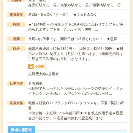
弁天町駅から---分／大阪港駅から---分／朝潮橋駅から---分
週2日～5日OK（月～金） ★土日休みOK
曜日頻度
★1日4時間～の時短シフトOK★都合に合わせてシフトが決
時間
められますシフト例：7：00～16：009：…
長期のお仕事です。開始日はご相談ください！ ★急募
期間
無資格未経験：時給1350円～ 経験者：時給1450円～★日
時給
払い／週払い制度あり（月払いも選べます）※稼働開始時は
手続き完了次第のお支払いとなります。
交通費
交通費支給※規定有
看護助手
仕事内容
≪病院でちょっとしたお手伝い≫○シーツの交換やベッドメ
イキング〇お手洗い・入浴など生活のお手伝い○診…
職種未経験OK / ブランクOK / パソコンスキル不要 / 英語力不
応募資格
要
≪無資格・未経験OK≫年齢不問★10名以上採用予定★履歴
書は不要です。▽応募後の流れ1)翌営業日まで…
職場の雰囲気