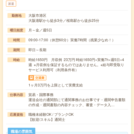
派遣
大阪市港区
勤務地
大阪港駅から徒歩3分／桜島駅から徒歩25分
月～金／週5日
曜日頻度
09:00-17:00（休憩60分）実働7時間（残業少なめ！）
時間
即日～長期
期間
時給1650円 月収例 23万円 時給1650円×実働7h×週5日×4
時給
週 ※月収例を保証するものではありません。※給与即受取り
サービス利用可（利用条件有）
交通費
1ヶ月3万円を上限として実費支給
貿易・国際事務
仕事内容
運送会社の通関部にて通関事務のお仕事です・通関申告書類
の作成・通関書類の内容チェック、審査・データ入…
職種未経験OK / ブランクOK
応募資格
【歓迎/スキル】通関士
職場の雰囲気