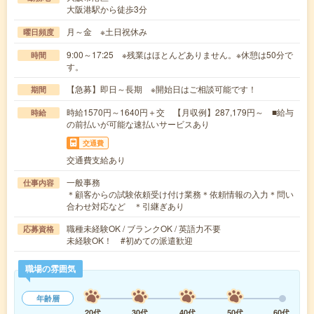
大阪港駅から徒歩3分
月～金 ※土日祝休み
曜日頻度
9:00～17:25 ※残業はほとんどありません。※休憩は50分で
時間
す。
【急募】即日～長期 ※開始日はご相談可能です！
期間
時給1570円～1640円＋交 【月収例】287,179円～ ■給与
時給
の前払いが可能な速払いサービスあり
交通費
交通費支給あり
一般事務
仕事内容
＊顧客からの試験依頼受け付け業務＊依頼情報の入力＊問い
合わせ対応など ＊引継ぎあり
職種未経験OK / ブランクOK / 英語力不要
応募資格
未経験OK！ #初めての派遣歓迎
職場の雰囲気
年齢層
20代
30代
40代
50代
60代