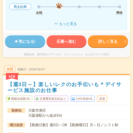
男女比率
女性
男性
もっと見る
気になる!
応募へ進む
詳しく見る
派遣会社
株式会社メディカル・コンシェルジュ なんばスカイオ支社
未読
掲載日
2026/08/07
NEW
【週3日～】楽しいレクのお手伝いも＊デイサ
ービス施設のお仕事
職種未経験OK
交通費別途支給あり
WEB登録OK
派遣
大阪市港区
勤務地
大阪港駅から徒歩5分
【勤務日数】週3日～OK 【勤務曜日】月～日／シフト制
曜日頻度