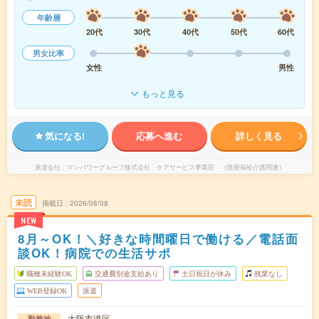
年齢層
20代
30代
40代
50代
60代
男女比率
女性
男性
もっと見る
気になる!
応募へ進む
詳しく見る
派遣会社
マンパワーグループ株式会社 ケアサービス事業部 （医療福祉介護関連）
未読
掲載日
2026/08/08
NEW
8月～OK！＼好きな時間曜日で働ける／電話面
談OK！病院での生活サポ
職種未経験OK
交通費別途支給あり
土日祝日が休み
残業なし
WEB登録OK
派遣
大阪市港区
勤務地