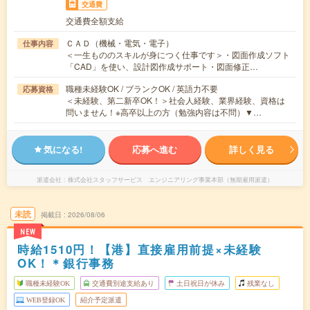
交通費
交通費全額支給
ＣＡＤ（機械・電気・電子）
仕事内容
＜一生もののスキルが身につく仕事です＞・図面作成ソフト
「CAD」を使い、設計図作成サポート・図面修正…
職種未経験OK / ブランクOK / 英語力不要
応募資格
＜未経験、第二新卒OK！＞社会人経験、業界経験、資格は
問いません！※高卒以上の方（勉強内容は不問）▼…
気になる!
応募へ進む
詳しく見る
派遣会社
株式会社スタッフサービス エンジニアリング事業本部（無期雇用派遣）
未読
掲載日
2026/08/06
NEW
時給1510円！【港】直接雇用前提×未経験
OK！＊銀行事務
職種未経験OK
交通費別途支給あり
土日祝日が休み
残業なし
WEB登録OK
紹介予定派遣