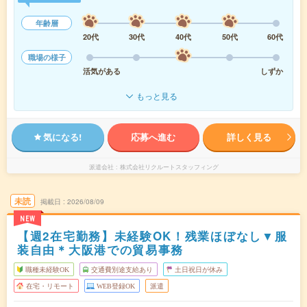
年齢層
20代
30代
40代
50代
60代
職場の様子
活気がある
しずか
もっと見る
気になる!
応募へ進む
詳しく見る
派遣会社
株式会社リクルートスタッフィング
未読
掲載日
2026/08/09
NEW
【週2在宅勤務】未経験OK！残業ほぼなし▼服
装自由＊大阪港での貿易事務
職種未経験OK
交通費別途支給あり
土日祝日が休み
在宅・リモート
WEB登録OK
派遣