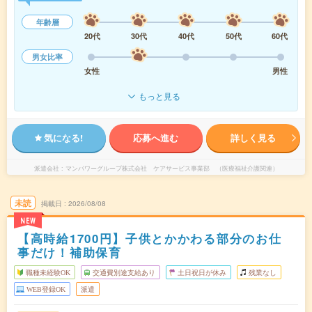
年齢層
20代
30代
40代
50代
60代
男女比率
女性
男性
もっと見る
気になる!
応募へ進む
詳しく見る
派遣会社
マンパワーグループ株式会社 ケアサービス事業部 （医療福祉介護関連）
未読
掲載日
2026/08/08
NEW
【高時給1700円】子供とかかわる部分のお仕
事だけ！補助保育
職種未経験OK
交通費別途支給あり
土日祝日が休み
残業なし
WEB登録OK
派遣