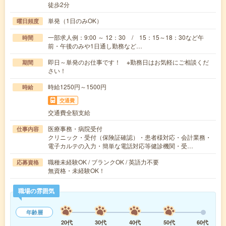
徒歩2分
単発（1日のみOK）
曜日頻度
一部求人例：9:00 ～ 12：30 / 15：15～18：30など午
時間
前・午後のみや1日通し勤務など…
即日～単発のお仕事です！ ※勤務日はお気軽にご相談くだ
期間
さい！
時給1250円～1500円
時給
交通費
交通費全額支給
医療事務・病院受付
仕事内容
クリニック・受付（保険証確認）・患者様対応・会計業務・
電子カルテの入力・簡単な電話対応等健診機関・受…
職種未経験OK / ブランクOK / 英語力不要
応募資格
無資格・未経験OK！
職場の雰囲気
年齢層
20代
30代
40代
50代
60代