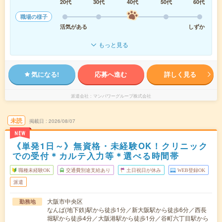
20代
30代
40代
50代
60代
職場の様子
活気がある
しずか
もっと見る
気になる!
応募へ進む
詳しく見る
派遣会社
マンパワーグループ株式会社
未読
掲載日
2026/08/07
NEW
《単発1日～》無資格・未経験OK！クリニック
での受付＊カルテ入力等＊選べる時間帯
職種未経験OK
交通費別途支給あり
土日祝日が休み
WEB登録OK
派遣
大阪市中央区
勤務地
なんば(地下鉄)駅から徒歩1分／新大阪駅から徒歩6分／西長
堀駅から徒歩4分／大阪港駅から徒歩1分／谷町六丁目駅から