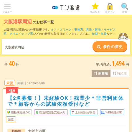
メニュー
気になる!
ログイン
検索
大阪港駅周辺
のお仕事一覧
大阪港駅の派遣のお仕事情報です。
オフィスワーク・事務系
、
営業・販売・サービス
系
、
クリエイティブ系
などのお仕事を取り揃えています。さらに、
短期
・
単発
などの
期間や、
職種未経験OK
などのこだわり条件で絞り込んでいただけます。
条件の変更
また、
西九条駅
・
安治川口駅
・
弁天町駅
・
桜島駅
・
朝潮橋駅
など近隣駅のお仕事もご
大阪港駅周辺
確認いただけます。
40
1,494
全
件
平均時給:
円
時給順
新着順
未読
掲載日
2026/08/09
NEW
【2名募集！】未経験OK！残業少＊非営利団体
で＊顧客からの試験依頼受付など
職種未経験OK
交通費別途支給あり
土日祝日が休み
WEB登録OK
派遣
大阪市港区
勤務地