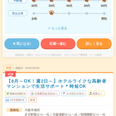
年齢層
20代
30代
40代
50代
60代
男女比率
女性
男性
もっと見る
気になる!
応募へ進む
詳しく見る
派遣会社
日研トータルソーシング株式会社 メディカルケア事業部 ナース派遣
未読
掲載日
2026/08/08
NEW
【8月～OK！週2日～】ホテルライクな高齢者
マンションで生活サポート＊時短OK
職種未経験OK
交通費別途支給あり
土日祝日が休み
残業なし
WEB登録OK
派遣
大阪市港区
勤務地
弁天町駅から---分／大阪港駅から---分／朝潮橋駅から---分