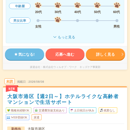
年齢層
20代
30代
40代
50代
60代
男女比率
女性
男性
もっと見る
気になる!
応募へ進む
詳しく見る
派遣会社
株式会社ウィルオブ・ワーク キッズケア事業部
未読
掲載日
2026/08/08
NEW
大阪市港区【週2日～】ホテルライクな高齢者
マンションで生活サポート
職種未経験OK
交通費別途支給あり
土日祝日が休み
残業なし
WEB登録OK
派遣
大阪市港区
勤務地