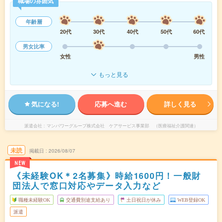
職場の雰囲気
年齢層
20代
30代
40代
50代
60代
男女比率
女性
男性
もっと見る
気になる!
応募へ進む
詳しく見る
派遣会社
マンパワーグループ株式会社 ケアサービス事業部 （医療福祉介護関連）
未読
掲載日
2026/08/07
NEW
《未経験OK＊2名募集》時給1600円！一般財
団法人で窓口対応やデータ入力など
職種未経験OK
交通費別途支給あり
土日祝日が休み
WEB登録OK
派遣