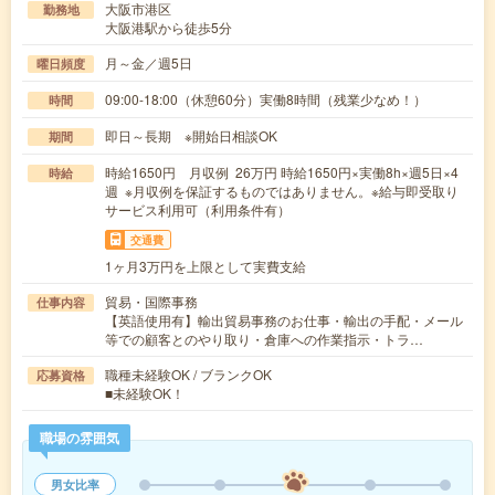
大阪市港区
勤務地
大阪港駅から徒歩5分
月～金／週5日
曜日頻度
09:00-18:00（休憩60分）実働8時間（残業少なめ！）
時間
即日～長期 ※開始日相談OK
期間
時給1650円 月収例 26万円 時給1650円×実働8h×週5日×4
時給
週 ※月収例を保証するものではありません。※給与即受取り
サービス利用可（利用条件有）
交通費
1ヶ月3万円を上限として実費支給
貿易・国際事務
仕事内容
【英語使用有】輸出貿易事務のお仕事・輸出の手配・メール
等での顧客とのやり取り・倉庫への作業指示・トラ…
職種未経験OK / ブランクOK
応募資格
■未経験OK！
職場の雰囲気
男女比率