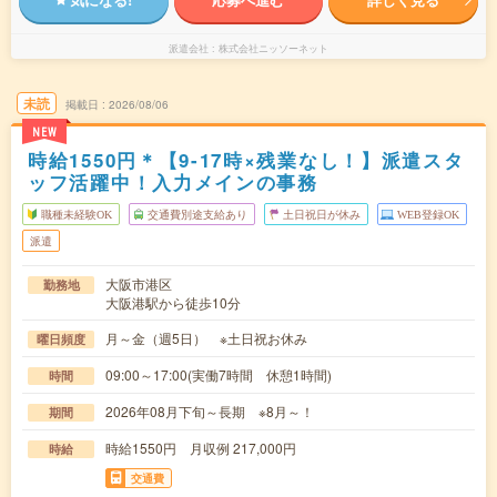
派遣会社
株式会社ニッソーネット
未読
掲載日
2026/08/06
NEW
時給1550円＊【9-17時×残業なし！】派遣スタ
ッフ活躍中！入力メインの事務
職種未経験OK
交通費別途支給あり
土日祝日が休み
WEB登録OK
派遣
大阪市港区
勤務地
大阪港駅から徒歩10分
月～金（週5日） ※土日祝お休み
曜日頻度
09:00～17:00(実働7時間 休憩1時間)
時間
2026年08月下旬～長期 ※8月～！
期間
時給1550円 月収例 217,000円
時給
交通費