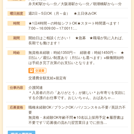
弁天町駅から---分／大阪港駅から---分／朝潮橋駅から---分
週2日～5日OK（月～金） ★土日休みOK
曜日頻度
★1日4時間～の時短シフトOK★スタート時間選べます！
時間
7:00～16:009:00～17:0011:…
開始日はご相談ください！ ★急募 ★職場が気に入れば、
期間
長期でも働けます！
無資格未経験：時給1350円～ 経験者：時給1450円～ ★
時給
日払い／週払い制度あり（月払いも選べます）※稼働開始時
は手続き完了次第のお支払いとなります。
交通費
交通費全額支給※規定有
介護関連
仕事内容
＊入居者の方の「ありがとう」が嬉しい＊お年寄りを笑顔に
する介護のお仕事です。おじいちゃん、おばあちゃ…
職種未経験OK / ブランクOK / パソコンスキル不要 / 英語力不
応募資格
要
無資格・未経験OK年齢不問★10名以上採用予定★履歴書は
不要です▽応募後の流れ1)翌営業日までに担当…