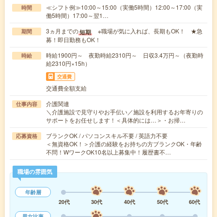
≪シフト例≫10:00～15:00（実働5時間）12:00～17:00（実
時間
働5時間）17:00～翌1…
3ヵ月までの
※職場が気に入れば、長期もOK！ ★急
短期
期間
募！即日勤務もOK！
時給1900円～ 夜勤時給2310円～ 日収3.4万円～（夜勤時
時給
給2310円×15h）
交通費
交通費全額支給
介護関連
仕事内容
＼介護施設で見守りやお手伝い／施設を利用するお年寄りの
サポートをお任せします！＜具体的には…＞・お掃…
ブランクOK / パソコンスキル不要 / 英語力不要
応募資格
＜無資格OK！＞介護の経験をお持ちの方ブランクOK・年齢
不問！WワークOK10名以上募集中！履歴書不…
職場の雰囲気
年齢層
20代
30代
40代
50代
60代
男女比率