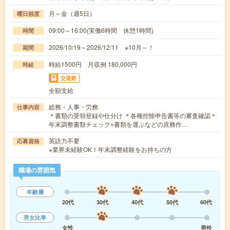
月～金（週5日）
曜日頻度
09:00～16:00(実働6時間 休憩1時間)
時間
2026/10/19～2026/12/11 ※10月～！
期間
時給1500円 月収例 180,000円
時給
交通費
全額支給
総務・人事・労務
仕事内容
＊書類の受領登録や仕分け ＊各種控除申告書等の審査確認＊
年末調整書類チェック○書類を運ぶなどの庶務作…
英語力不要
応募資格
※業界未経験OK！年末調整経験をお持ちの方
職場の雰囲気
年齢層
20代
30代
40代
50代
60代
男女比率
女性
男性