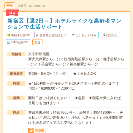
未読
掲載日
2026/08/08
NEW
新宿区【週2日～】ホテルライクな高齢者マン
ションで生活サポート
職種未経験OK
交通費別途支給あり
土日祝日が休み
残業なし
WEB登録OK
派遣
東京都新宿区
勤務地
新大久保駅から---分／新宿御苑前駅から---分／都庁前駅から-
--分／下落合駅から---分／神楽坂駅から---分
週2日～5日OK（月～金） ★土日休みOK
曜日頻度
★1日6時間～の時短シフトOK★スタート時間選べます！
時間
7:00～16:009:00～17:0011:…
開始日はご相談ください！ ★急募 ★職場が気に入れば、
期間
長期でも働けます！
無資格未経験：時給1600円～ 経験者：時給1800円～ ★
時給
日払い／週払い制度あり（月払いも選べます）※稼働開始時
は手続き完了次第のお支払いとなります。
交通費