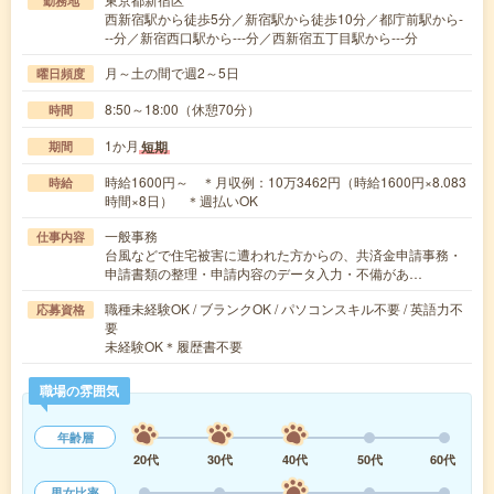
勤務地
西新宿駅から徒歩5分／新宿駅から徒歩10分／都庁前駅から-
--分／新宿西口駅から---分／西新宿五丁目駅から---分
月～土の間で週2～5日
曜日頻度
8:50～18:00（休憩70分）
時間
1か月
短期
期間
時給1600円～ ＊月収例：10万3462円（時給1600円×8.083
時給
時間×8日） ＊週払いOK
一般事務
仕事内容
台風などで住宅被害に遭われた方からの、共済金申請事務・
申請書類の整理・申請内容のデータ入力・不備があ…
職種未経験OK / ブランクOK / パソコンスキル不要 / 英語力不
応募資格
要
未経験OK＊履歴書不要
職場の雰囲気
年齢層
20代
30代
40代
50代
60代
男女比率