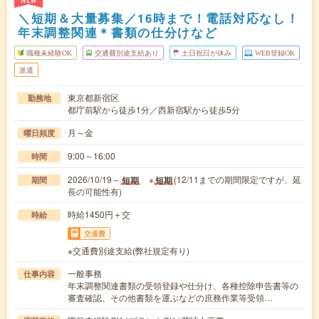
NEW
＼短期＆大量募集／16時まで！電話対応なし！
年末調整関連＊書類の仕分けなど
職種未経験OK
交通費別途支給あり
土日祝日が休み
WEB登録OK
派遣
東京都新宿区
勤務地
都庁前駅から徒歩1分／西新宿駅から徒歩5分
月～金
曜日頻度
9:00～16:00
時間
2026/10/19～
※
(12/11までの期間限定ですが、延
短期
短期
期間
長の可能性有)
時給1450円＋交
時給
交通費
※交通費別途支給(弊社規定有り)
一般事務
仕事内容
年末調整関連書類の受領登録や仕分け、各種控除申告書等の
審査確認、その他書類を運ぶなどの庶務作業等受領…