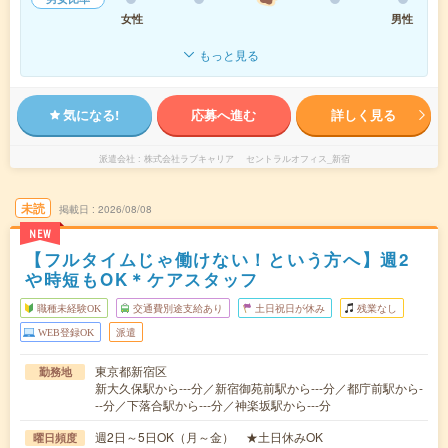
女性
男性
もっと見る
気になる!
応募へ進む
詳しく見る
派遣会社
株式会社ラブキャリア セントラルオフィス_新宿
未読
掲載日
2026/08/08
NEW
【フルタイムじゃ働けない！という方へ】週2
や時短もOK＊ケアスタッフ
職種未経験OK
交通費別途支給あり
土日祝日が休み
残業なし
WEB登録OK
派遣
東京都新宿区
勤務地
新大久保駅から---分／新宿御苑前駅から---分／都庁前駅から-
--分／下落合駅から---分／神楽坂駅から---分
週2日～5日OK（月～金） ★土日休みOK
曜日頻度