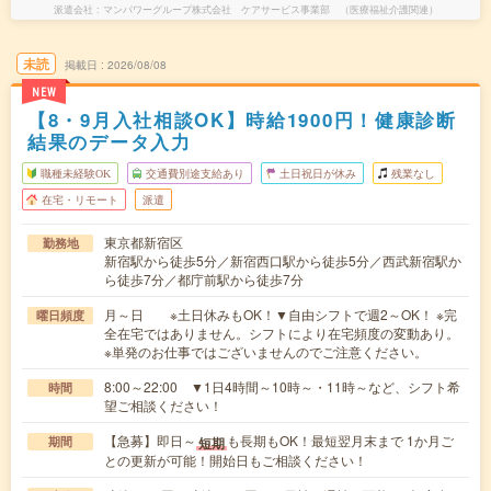
派遣会社
マンパワーグループ株式会社 ケアサービス事業部 （医療福祉介護関連）
未読
掲載日
2026/08/08
NEW
【8・9月入社相談OK】時給1900円！健康診断
結果のデータ入力
職種未経験OK
交通費別途支給あり
土日祝日が休み
残業なし
在宅・リモート
派遣
東京都新宿区
勤務地
新宿駅から徒歩5分／新宿西口駅から徒歩5分／西武新宿駅か
ら徒歩7分／都庁前駅から徒歩7分
月～日 ※土日休みもOK！▼自由シフトで週2～OK！ ※完
曜日頻度
全在宅ではありません。シフトにより在宅頻度の変動あり。
※単発のお仕事ではございませんのでご注意ください。
8:00～22:00 ▼1日4時間～10時～・11時～など、シフト希
時間
望ご相談ください！
【急募】即日～
も長期もOK！最短翌月末まで 1か月ご
短期
期間
との更新が可能！開始日もご相談ください！