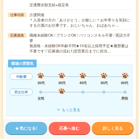
交通費全額支給※規定有
介護関連
仕事内容
＊入居者の方の「ありがとう」が嬉しい＊お年寄りを笑顔に
する介護のお仕事です。おじいちゃん、おばあちゃ…
職種未経験OK / ブランクOK / パソコンスキル不要 / 英語力不
応募資格
要
無資格・未経験OK年齢不問★10名以上採用予定★履歴書は
不要です▽応募後の流れ1)翌営業日までに担当…
職場の雰囲気
年齢層
20代
30代
40代
50代
60代
男女比率
女性
男性
もっと見る
気になる!
応募へ進む
詳しく見る