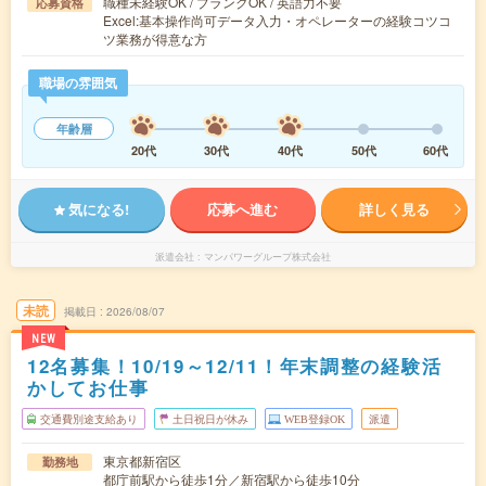
職種未経験OK / ブランクOK / 英語力不要
応募資格
Excel:基本操作尚可データ入力・オペレーターの経験コツコ
ツ業務が得意な方
職場の雰囲気
年齢層
20代
30代
40代
50代
60代
気になる!
応募へ進む
詳しく見る
派遣会社
マンパワーグループ株式会社
未読
掲載日
2026/08/07
NEW
12名募集！10/19～12/11！年末調整の経験活
かしてお仕事
交通費別途支給あり
土日祝日が休み
WEB登録OK
派遣
東京都新宿区
勤務地
都庁前駅から徒歩1分／新宿駅から徒歩10分