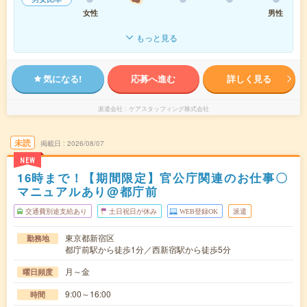
女性
男性
もっと見る
気になる!
応募へ進む
詳しく見る
派遣会社
ケアスタッフィング株式会社
未読
掲載日
2026/08/07
NEW
16時まで！【期間限定】官公庁関連のお仕事〇
マニュアルあり@都庁前
交通費別途支給あり
土日祝日が休み
WEB登録OK
派遣
東京都新宿区
勤務地
都庁前駅から徒歩1分／西新宿駅から徒歩5分
月～金
曜日頻度
9:00～16:00
時間