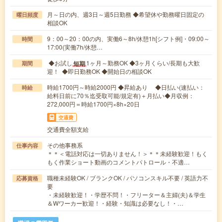
月～日の内、週3日～週5日勤務 ◆希望休や勤務曜日固定の
曜日頻度
相談OK
9：00～20：00の内、実働6～8h/休憩1h[シフト例]・09:00～
時間
17:00(実働7h/休憩…
◆お試し
1ヶ月～勤務OK ◆3ヶ月くらい/長期も大歓
短期
期間
迎！ ◆即日勤務OK ◆開始日の相談OK
時給1700円～時給2000円 ◆昇給あり ◆日払い(速払い：
時給
給料日前に70％迄受取可能/規定有)＋月払い◆月収例：
272,000円＝時給1700円×8h×20日
交通費
交通費全額支給
その他事務系
仕事内容
＊＊＜電話対応は一切ありません！＞＊＊未経験歓迎！もく
もく作業ショート動画のコメントパトロール・不適…
職種未経験OK / ブランクOK / パソコンスキル不要 / 英語力不
応募資格
要
・未経験歓迎！・学歴不問！・フリーター＆主婦(夫)＆学生
＆Wワーカー歓迎！・経験・知識は必要なし！・…