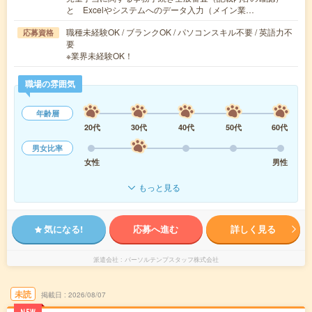
と Excelやシステムへのデータ入力（メイン業…
職種未経験OK / ブランクOK / パソコンスキル不要 / 英語力不
応募資格
要
※業界未経験OK！
職場の雰囲気
年齢層
20代
30代
40代
50代
60代
男女比率
女性
男性
もっと見る
気になる!
応募へ進む
詳しく見る
派遣会社
パーソルテンプスタッフ株式会社
未読
掲載日
2026/08/07