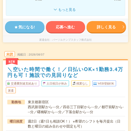
もっと見る
気になる!
応募へ進む
詳しく見る
派遣会社
パーソルテンプスタッフ株式会社
未読
掲載日
2026/08/07
NEW
＼空いた時間で働く！／日払いOK×1勤務3.4万
円も可！施設での見回りなど
交通費別途支給あり
土日祝日が休み
残業なし
WEB登録OK
派遣
東京都新宿区
勤務地
西武新宿駅から---分／四谷三丁目駅から---分／都庁前駅から-
--分／曙橋駅から---分／下落合駅から---分
週2日（週1日も相談OK！） ※希望のシフトを毎月提出（日
曜日頻度
数と曜日の組み合わせや固定も可）