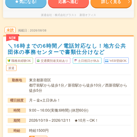
気になる!
応募へ進む
詳しく見る
派遣会社
株式会社グラスト 新宿オフィス
未読
掲載日
2026/08/08
NEW
＼16時までの6時間／電話対応なし！地方公共
団体の事務センターで書類仕分けなど
職種未経験OK
交通費別途支給あり
土日祝日が休み
WEB登録OK
派遣
東京都新宿区
勤務地
都庁前駅から徒歩1分／新宿駅から徒歩10分／西新宿駅から
徒歩5分
月～金※土日休み！
曜日頻度
9:00～16:00(実働:6時間) (休憩60分)
時間
2026/10/19～2026/12/11 ★10月～OK！
期間
時給1500円
時給