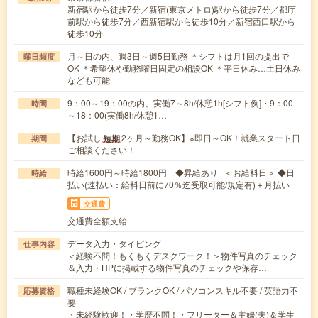
新宿駅から徒歩7分／新宿(東京メトロ)駅から徒歩7分／都庁
前駅から徒歩7分／西新宿駅から徒歩10分／新宿西口駅から
徒歩10分
月～日の内、週3日～週5日勤務 ＊シフトは月1回の提出で
曜日頻度
OK ＊希望休や勤務曜日固定の相談OK ＊平日休み…土日休み
なども可能
9：00～19：00の内、実働7～8h/休憩1h[シフト例]・9：00
時間
～18：00(実働8h/休憩1…
【お試し
2ヶ月～勤務OK】※即日～OK！就業スタート日
短期
期間
ご相談ください！
時給1600円～時給1800円 ◆昇給あり ＜お給料日＞ ◆日
時給
払い(速払い：給料日前に70％迄受取可能/規定有)＋月払い
交通費
交通費全額支給
データ入力・タイピング
仕事内容
＜経験不問！もくもくデスクワーク！＞物件写真のチェック
＆入力・HPに掲載する物件写真のチェックや保存…
職種未経験OK / ブランクOK / パソコンスキル不要 / 英語力不
応募資格
要
・未経験歓迎！・学歴不問！・フリーター＆主婦(夫)＆学生