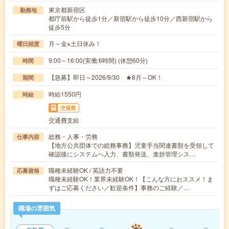
東京都新宿区
勤務地
都庁前駅から徒歩1分／新宿駅から徒歩10分／西新宿駅から
徒歩5分
月～金※土日休み！
曜日頻度
9:00～16:00(実働:6時間) (休憩60分)
時間
【急募】即日～2026/9/30 ★8月～OK！
期間
時給1550円
時給
交通費
交通費支給
総務・人事・労務
仕事内容
【地方公共団体での総務事務】児童手当関連書類を受領して
確認後にシステムへ入力、書類発送、進捗管理シス…
職種未経験OK / 英語力不要
応募資格
職種未経験OK！業界未経験OK！【こんな方におススメ！ま
ずはご応募ください／歓迎条件】事務のご経験／…
職場の雰囲気