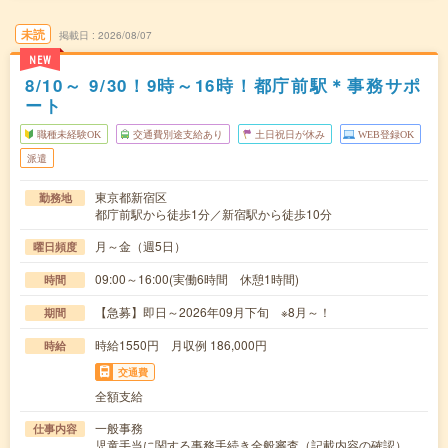
未読
掲載日
2026/08/07
NEW
8/10～ 9/30！9時～16時！都庁前駅＊事務サポ
ート
職種未経験OK
交通費別途支給あり
土日祝日が休み
WEB登録OK
派遣
東京都新宿区
勤務地
都庁前駅から徒歩1分／新宿駅から徒歩10分
月～金（週5日）
曜日頻度
09:00～16:00(実働6時間 休憩1時間)
時間
【急募】即日～2026年09月下旬 ※8月～！
期間
時給1550円 月収例 186,000円
時給
交通費
全額支給
一般事務
仕事内容
児童手当に関する事務手続き全般審査（記載内容の確認）