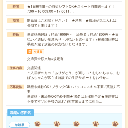
★1日6時間～の時短シフトOK★スタート時間選べます！
時間
7:00～16:009:00～17:0011:…
開始日はご相談ください！ ★急募 ★職場が気に入れば、
期間
長期でも働けます！
無資格未経験：時給1600円～ 経験者：時給1800円～★日
時給
払い／週払い制度あり（月払いも選べます）※稼働開始時は
手続き完了次第のお支払いとなります。
交通費
交通費全額支給※規定有
介護関連
仕事内容
＊入居者の方の「ありがとう」が嬉しい＊おじいちゃん、お
ばあちゃんが暮らす施設での生活サポートをお任せ…
職種未経験OK / ブランクOK / パソコンスキル不要 / 英語力不
応募資格
要
無資格・未経験OK年齢不問★10名以上採用予定★履歴書は
不要です▽応募後の流れ1)翌営業日までに担当…
職場の雰囲気
年齢層