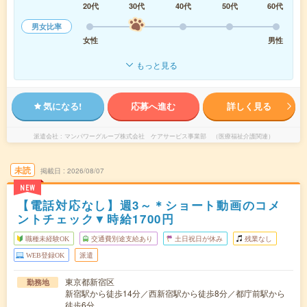
20代
30代
40代
50代
60代
男女比率
女性
男性
もっと見る
気になる!
応募へ進む
詳しく見る
派遣会社
マンパワーグループ株式会社 ケアサービス事業部 （医療福祉介護関連）
未読
掲載日
2026/08/07
NEW
【電話対応なし】週3～＊ショート動画のコメ
ントチェック▼時給1700円
職種未経験OK
交通費別途支給あり
土日祝日が休み
残業なし
WEB登録OK
派遣
東京都新宿区
勤務地
新宿駅から徒歩14分／西新宿駅から徒歩8分／都庁前駅から
徒歩6分