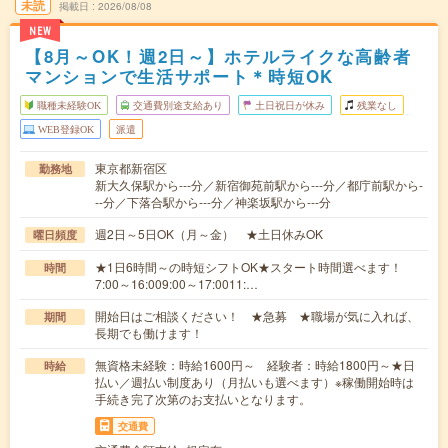
未読
掲載日
2026/08/08
NEW
【8月～OK！週2日～】ホテルライクな高齢者
マンションで生活サポート＊時短OK
職種未経験OK
交通費別途支給あり
土日祝日が休み
残業なし
WEB登録OK
派遣
東京都新宿区
勤務地
新大久保駅から---分／新宿御苑前駅から---分／都庁前駅から-
--分／下落合駅から---分／神楽坂駅から---分
週2日～5日OK（月～金） ★土日休みOK
曜日頻度
★1日6時間～の時短シフトOK★スタート時間選べます！
時間
7:00～16:009:00～17:0011:…
開始日はご相談ください！ ★急募 ★職場が気に入れば、
期間
長期でも働けます！
無資格未経験：時給1600円～ 経験者：時給1800円～★日
時給
払い／週払い制度あり（月払いも選べます）※稼働開始時は
手続き完了次第のお支払いとなります。
交通費