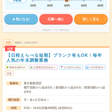
年齢層
20代
30代
40代
50代
60代
気になる!
応募へ進む
詳しく見る
派遣会社
アデコ株式会社
未読
掲載日
2026/08/07
NEW
【日程えらべる短期】ブランク有もOK！毎年
人気の年末調整業務
職種未経験OK
交通費別途支給あり
土日祝日が休み
WEB登録OK
派遣
東京都新宿区
勤務地
都庁前駅から徒歩5分／新宿駅から徒歩5分／西新宿駅から徒
歩9分
月～金※土日休み！
曜日頻度
9:00～18:00(実働:8時間) (休憩60分)
時間