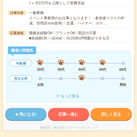
1ヶ月3万円を上限として実費支給
一般事務
仕事内容
イベント事務局のお仕事となります！・参加者リストの作
成、管理(Excel使用)・交通、ハイヤー、ホテ…
職種未経験OK / ブランクOK / 英語力不要
応募資格
■未経験OK！※Excel：VLOOKUP関数ができる方
職場の雰囲気
年齢層
20代
30代
40代
50代
60代
男女比率
女性
男性
もっと見る
気になる!
応募へ進む
詳しく見る
派遣会社
株式会社リクルートスタッフィング