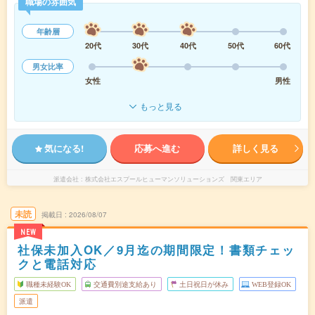
職場の雰囲気
年齢層
20代
30代
40代
50代
60代
男女比率
女性
男性
もっと見る
気になる!
応募へ進む
詳しく見る
派遣会社
株式会社エスプールヒューマンソリューションズ 関東エリア
未読
掲載日
2026/08/07
NEW
社保未加入OK／9月迄の期間限定！書類チェッ
クと電話対応
職種未経験OK
交通費別途支給あり
土日祝日が休み
WEB登録OK
派遣