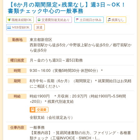
【6か月の期間限定×残業なし】週3日～OK！
書類チェック中心の一般事務
職種未経験OK
交通費別途支給あり
土日祝日が休み
残業なし
WEB登録OK
派遣
東京都新宿区
勤務地
西新宿駅から徒歩5分／中野坂上駅から徒歩5分／都庁前駅か
ら徒歩5分
月～金のうち週3日～週5日勤務
曜日頻度
9:30～16:00（実働5時間30分 休憩60分）＊
時間
8月中旬～長期（6か月）（期間限定）＊就業開始日はお気軽
期間
にご相談ください
時給1900円 ＊月収例：20.9万円（時給1900円×5.5時間
時給
×20日）＊残業代別途支給
交通費
全額支給（会社規定あり）
一般事務
仕事内容
【業務内容】・貿易関連書類の出力、ファイリング・各種書
類チェック（工場INVOICE・SWICH・I…