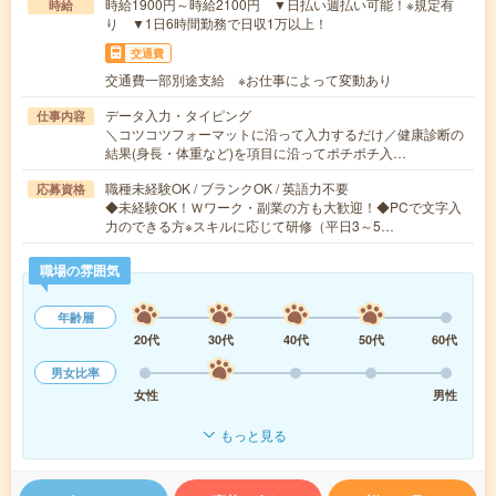
時給1900円～時給2100円 ▼日払い週払い可能！※規定有
時給
り ▼1日6時間勤務で日収1万以上！
交通費
交通費一部別途支給 ※お仕事によって変動あり
データ入力・タイピング
仕事内容
＼コツコツフォーマットに沿って入力するだけ／健康診断の
結果(身長・体重など)を項目に沿ってポチポチ入…
職種未経験OK / ブランクOK / 英語力不要
応募資格
◆未経験OK！Ｗワーク・副業の方も大歓迎！◆PCで文字入
力のできる方※スキルに応じて研修（平日3～5…
職場の雰囲気
年齢層
20代
30代
40代
50代
60代
男女比率
女性
男性
もっと見る