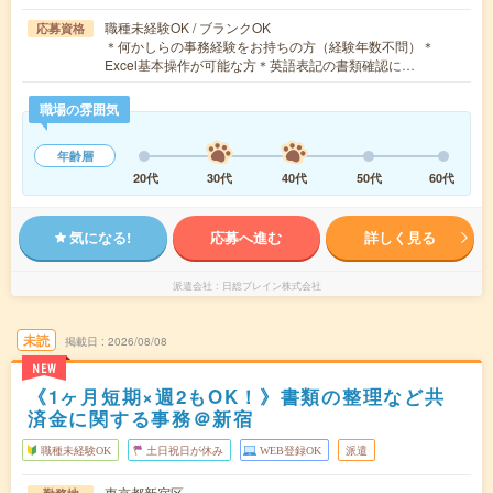
職種未経験OK / ブランクOK
応募資格
＊何かしらの事務経験をお持ちの方（経験年数不問）＊
Excel基本操作が可能な方＊英語表記の書類確認に…
職場の雰囲気
年齢層
20代
30代
40代
50代
60代
気になる!
応募へ進む
詳しく見る
派遣会社
日総ブレイン株式会社
未読
掲載日
2026/08/08
NEW
《1ヶ月短期×週2もOK！》書類の整理など共
済金に関する事務＠新宿
職種未経験OK
土日祝日が休み
WEB登録OK
派遣
東京都新宿区