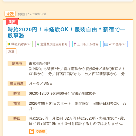
未読
掲載日
2026/08/08
NEW
時給2020円！未経験OK！服装自由＊新宿で一
般事務
職種未経験OK
交通費別途支給あり
土日祝日が休み
WEB登録OK
派遣
東京都新宿区
勤務地
新宿駅から徒歩7分／都庁前駅から徒歩3分／新宿(東京メト
ロ)駅から---分／新宿西口駅から---分／西武新宿駅から---分
月～金／週5日
曜日頻度
09:30-18:00（休憩60分）実働7時間30分
時間
2026年09月01日スタート、期間限定 ※開始日相談OK ※9
期間
月～！
時給2020円 月収例 32万円 時給2020円×実働7h30m×週5
時給
日×4週+残業10h ※月収例を保証するものではありません。
交通費