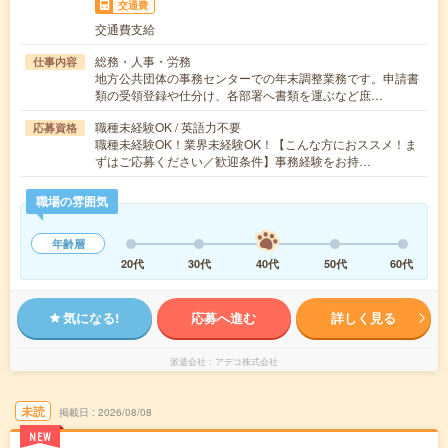
交通費
交通費支給
総務・人事・労務
仕事内容
地方公共団体の事務センターでの年末調整業務です。申請書
類の受領登録や仕分け、各部署へ書類を運ぶなど庶…
職種未経験OK / 英語力不要
応募資格
職種未経験OK！業界未経験OK！【こんな方におススメ！ま
ずはご応募ください／歓迎条件】事務経験をお持…
職場の雰囲気
年齢層
20代
30代
40代
50代
60代
気になる!
応募へ進む
詳しく見る
派遣会社
アデコ株式会社
未読
掲載日
2026/08/08
NEW