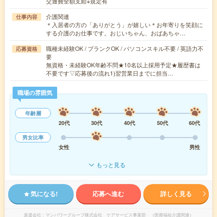
交通費全額支給※規定有
介護関連
仕事内容
＊入居者の方の「ありがとう」が嬉しい＊お年寄りを笑顔に
する介護のお仕事です。おじいちゃん、おばあちゃ…
職種未経験OK / ブランクOK / パソコンスキル不要 / 英語力不
応募資格
要
無資格・未経験OK年齢不問★10名以上採用予定★履歴書は
不要です▽応募後の流れ1)翌営業日までに担当…
職場の雰囲気
年齢層
20代
30代
40代
50代
60代
男女比率
女性
男性
もっと見る
気になる!
応募へ進む
詳しく見る
派遣会社
マンパワーグループ株式会社 ケアサービス事業部 （医療福祉介護関連）