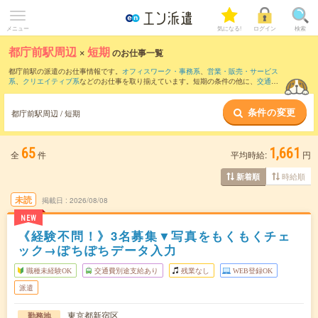
メニュー
気になる!
ログイン
検索
都庁前駅周辺
×
短期
のお仕事一覧
都庁前駅の派遣のお仕事情報です。
オフィスワーク・事務系
、
営業・販売・サービス
系
、
クリエイティブ系
などのお仕事を取り揃えています。短期の条件の他に、
交通費
別途支給あり
、
職種未経験OK
、
友だちと一緒の応募OK
などでもお探し頂けます。
条件の変更
都庁前駅周辺 / 短期
65
1,661
全
件
平均時給:
円
時給順
新着順
未読
掲載日
2026/08/08
NEW
《経験不問！》3名募集▼写真をもくもくチェ
ック→ぽちぽちデータ入力
職種未経験OK
交通費別途支給あり
残業なし
WEB登録OK
派遣
東京都新宿区
勤務地