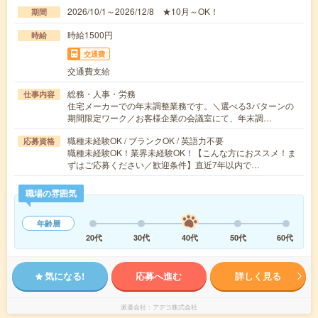
2026/10/1～2026/12/8 ★10月～OK！
期間
時給1500円
時給
交通費
交通費支給
総務・人事・労務
仕事内容
住宅メーカーでの年末調整業務です。＼選べる3パターンの
期間限定ワーク／お客様企業の会議室にて、年末調…
職種未経験OK / ブランクOK / 英語力不要
応募資格
職種未経験OK！業界未経験OK！【こんな方におススメ！ま
ずはご応募ください／歓迎条件】直近7年以内で…
職場の雰囲気
年齢層
20代
30代
40代
50代
60代
気になる!
応募へ進む
詳しく見る
派遣会社
アデコ株式会社