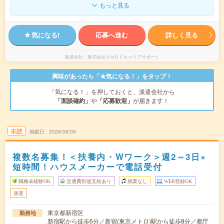
もっと見る
気になる!
応募へ進む
詳しく見る
派遣会社
株式会社ＳＭＢＣキャリアサポート
興味があったら「★気になる！」をタップ！
「気になる！」を押しておくと、派遣会社から
「面談確約」
や
「応募歓迎」
が届きます！
未読
掲載日
2026/08/05
複数名募集！＜扶養内・Wワーク＞週2～3日×
短時間！ハウスメーカーで電話受付
職種未経験OK
交通費別途支給あり
残業なし
WEB登録OK
派遣
東京都新宿区
勤務地
新宿駅から徒歩6分／新宿(東京メトロ)駅から徒歩8分／都庁