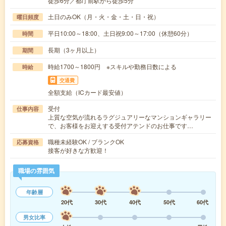
徒歩6分／都庁前駅から徒歩5分
土日のみOK（月・火・金・土・日・祝）
曜日頻度
平日10:00～18:00、土日祝9:00～17:00（休憩60分）
時間
長期（3ヶ月以上）
期間
時給1700～1800円 ※スキルや勤務日数による
時給
交通費
全額支給（ICカード最安値）
受付
仕事内容
上質な空気が流れるラグジュアリーなマンションギャラリー
で、お客様をお迎えする受付アテンドのお仕事です…
職種未経験OK / ブランクOK
応募資格
接客が好きな方歓迎！
職場の雰囲気
年齢層
20代
30代
40代
50代
60代
男女比率