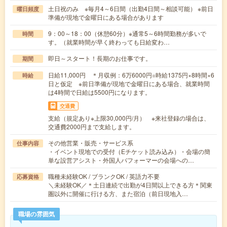
土日祝のみ ※毎月4～6日間（出勤4日間～相談可能） ※前日
曜日頻度
準備が現地で金曜日にある場合があります
9：00～18：00（休憩60分）※通常5～6時間勤務が多いで
時間
す。（就業時間が早く終わっても日給変わ…
即日～スタート！長期のお仕事です。
期間
日給11,000円 ＊月収例：6万6000円=時給1375円×8時間×6
時給
日と仮定 ※前日準備が現地で金曜日にある場合、就業時間
は4時間で日給は5500円になります。
交通費
支給（規定あり※上限30,000円/月） ※来社登録の場合は、
交通費2000円まで支給します。
その他営業・販売・サービス系
仕事内容
・イベント現地での受付（Eチケット読み込み）・会場の簡
単な設営アシスト・外国人パフォーマーの会場への…
職種未経験OK / ブランクOK / 英語力不要
応募資格
＼未経験OK／＊土日連続で出勤が4日間以上できる方＊関東
圏以外に開催に行ける方、また宿泊（前日現地入…
職場の雰囲気