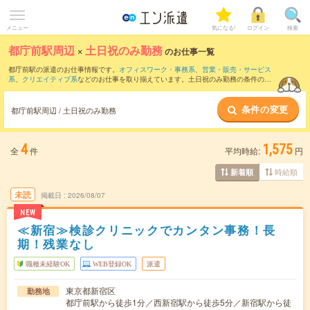
メニュー
気になる!
ログイン
検索
都庁前駅周辺
×
土日祝のみ勤務
のお仕事一覧
都庁前駅の派遣のお仕事情報です。
オフィスワーク・事務系
、
営業・販売・サービス
系
、
クリエイティブ系
などのお仕事を取り揃えています。土日祝のみ勤務の条件の他
に、
交通費別途支給あり
、
職種未経験OK
、
友だちと一緒の応募OK
などのこだわり条
件も取り揃えています。
条件の変更
都庁前駅周辺 / 土日祝のみ勤務
4
1,575
全
件
平均時給:
円
時給順
新着順
未読
掲載日
2026/08/07
NEW
≪新宿≫検診クリニックでカンタン事務！長
期！残業なし
職種未経験OK
WEB登録OK
派遣
東京都新宿区
勤務地
都庁前駅から徒歩1分／西新宿駅から徒歩5分／新宿駅から徒