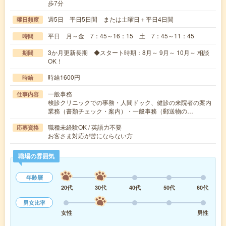
歩7分
週5日 平日5日間 または土曜日＋平日4日間
曜日頻度
平日 月～金 7：45～16：15 土 7：45～11：45
時間
3か月更新長期 ◆スタート時期：8月～ 9月～ 10月～ 相談
期間
OK！
時給1600円
時給
一般事務
仕事内容
検診クリニックでの事務・人間ドック、健診の来院者の案内
業務（書類チェック・案内）・一般事務（郵送物の…
職種未経験OK / 英語力不要
応募資格
お客さま対応が苦にならない方
職場の雰囲気
年齢層
20代
30代
40代
50代
60代
男女比率
女性
男性