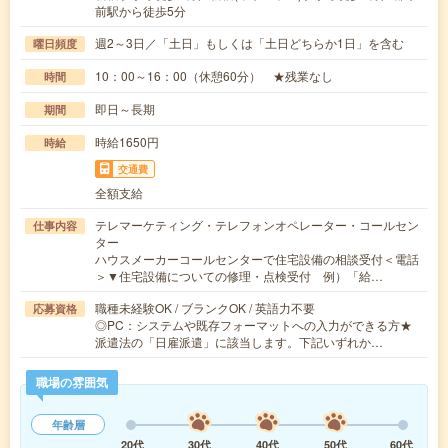
前駅から徒歩5分
週2～3日／「土日」もしくは「土日どちらか1日」を含む
曜日頻度
10：00～16：00（休憩60分） ★残業なし
時間
即日～長期
期間
時給1650円
時給
交通費
全額支給
テレマーケティング・テレフォンオペレーター・コールセン
仕事内容
ター
ハウスメーカーコールセンターで住宅設備の相談受付＜電話
＞▼住宅設備についての修理・点検受付 例）「給…
職種未経験OK / ブランクOK / 英語力不要
応募資格
◎PC：システムや既存フォーマットへの入力ができる方★
派遣法の「日雇派遣」に該当します。下記いずれか…
職場の雰囲気
年齢層
20代
30代
40代
50代
60代