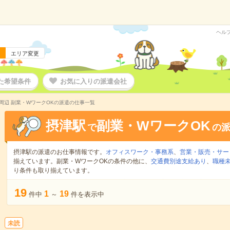
ヘル
エリア変更
た希望条件
お気に入りの派遣会社
周辺 副業・WワークOKの派遣の仕事一覧
摂津駅
副業・WワークOK
で
の
摂津駅の派遣のお仕事情報です。
オフィスワーク・事務系
、
営業・販売・サー
揃えています。副業・WワークOKの条件の他に、
交通費別途支給あり
、
職種未
り条件も取り揃えています。
19
1
19
件中
～
件を表示中
未読