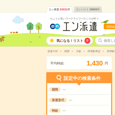
エン派遣
23221
件
エンバイト
28905
件
ちょうど良いワークライフバランスが叶う
関西版
気になる！リスト
0
保存し
派遣TOP
関西
大阪
摂津駅周辺
摂津駅
,
1
4
3
0
平均時給:
円
設定中の検索条件
期間
---
派遣形式
---
時給
---