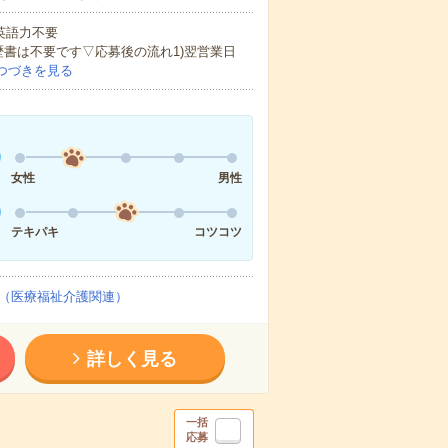
 英語力不要
歴書は不要です▽応募後の流れ1)翌営業日
つづきを見る
女性
男性
テキパキ
コツコツ
（医療福祉介護関連）
詳しく見る
一括
応募