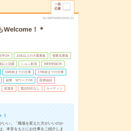
一括
応募
No.MNPWW829666-23
elcome！＊
新卒OK
10名以上の大量募集
複数名募集
0歳以上活躍
しゅふ歓迎
WEB登録OK
16時前までの仕事
17時前までの仕事
副業・WワークOK
医療福祉
派遣多
電話対応なし
ルーティン
ト！
がいい」「職場を変えた方がいいのか
は、本音をもとにお仕事をご紹介しま