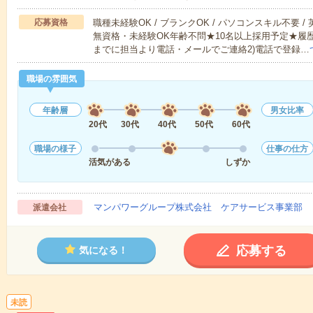
応募資格
職種未経験OK / ブランクOK / パソコンスキル不要 /
無資格・未経験OK年齢不問★10名以上採用予定★履
までに担当より電話・メールでご連絡2)電話で登録…
職場の雰囲気
年齢層
男女比率
20代
30代
40代
50代
60代
職場の様子
仕事の仕方
活気がある
しずか
マンパワーグループ株式会社 ケアサービス事業部 
派遣会社
応募する
気になる！
未読