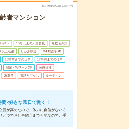
No.MNPWW829666-23
高齢者マンション
新卒OK
10名以上の大量募集
複数名募集
0歳以上活躍
しゅふ歓迎
WEB登録OK
16時前までの仕事
17時前までの仕事
副業・WワークOK
医療福祉
派遣多
電話対応なし
ルーティン
時間×好きな曜日で働く！
立度が高めなので、体力に自信がない方
ひとつでお仕事紹介まで可能なので、手