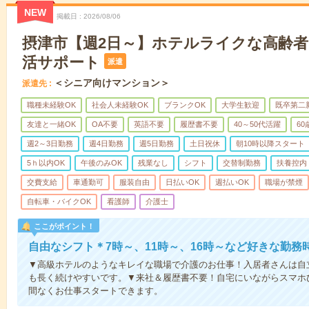
NEW
掲載日
2026/08/06
摂津市【週2日～】ホテルライクな高齢
活サポート
派遣
＜シニア向けマンション＞
派遣先
職種未経験OK
社会人未経験OK
ブランクOK
大学生歓迎
既卒第二
友達と一緒OK
OA不要
英語不要
履歴書不要
40～50代活躍
6
週2～3日勤務
週4日勤務
週5日勤務
土日祝休
朝10時以降スタート
5ｈ以内OK
午後のみOK
残業なし
シフト
交替制勤務
扶養控内
交費支給
車通勤可
服装自由
日払いOK
週払いOK
職場が禁煙
自転車・バイクOK
看護師
介護士
ここがポイント！
自由なシフト＊7時～、11時～、16時～など好きな勤務
▼高級ホテルのようなキレイな職場で介護のお仕事！入居者さんは自
も長く続けやすいです。▼来社＆履歴書不要！自宅にいながらスマホ
間なくお仕事スタートできます。