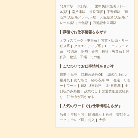
門真市駅
大日駅
千里中央(大阪モノレー
ル)駅
南摂津駅
沢良宜駅
宇野辺駅
南
茨木(大阪モノレール)駅
大阪空港(大阪モノ
レール)駅
蛍池駅
万博記念公園駅
職種でお仕事情報をさがす
オフィスワーク・事務系
営業・販売・サー
ビス系
クリエイティブ系
IT・エンジニア
系
技術系
医療・介護・福祉・教育系
軽
作業・物流・工場・その他
こだわりでお仕事情報をさがす
短期
単発
職種未経験OK
10名以上の大
量募集
友だちと一緒の応募OK
在宅・リモ
ートワーク
週2～3日勤務
週4日勤務
土
日祝のみ勤務
残業なし
交通費別途支給あ
り
語学力が活かせる
人気のワードでお仕事情報をさがす
急募
年齢不問
財団法人
英語
書類チェ
ック
テレビ局
封入
大学