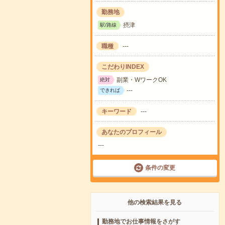
勤務地
摂津
駅/路線
職種
---
こだわりINDEX
副業・WワークOK
絶対
---
できれば
キーワード
---
あなたのプロフィール
---
条件の変更
他の検索結果を見る
勤務地でお仕事情報をさがす