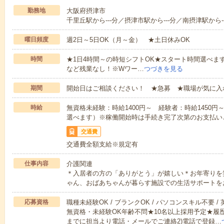
勤務地
大阪府摂津市
千里丘駅から---分／摂津市駅から---分／南摂津駅から--
曜日頻度
週2日～5日OK（月～金） ★土日休みOK
時間
★1日4時間～の時短シフトOK★スタート時間選べます！7:00～1
など残業なし！※Wワー…
つづきを見る
期間
開始日はご相談ください！ ★急募 ★職場が気に入
時給
無資格未経験：時給1400円～ 経験者：時給1450
選べます）※稼働開始時は手続き完了次第のお支払い
交通費
交通費全額支給※規定有
仕事内容
介護関連
＊入居者の方の「ありがとう」が嬉しい＊お年寄りを
ゃん、おばあちゃんが暮らす施設での生活サポートを
応募資格
職種未経験OK / ブランクOK / パソコンスキル不要 /
無資格・未経験OK年齢不問★10名以上採用予定★履
までに担当より電話・メールでご連絡2)電話で登録…