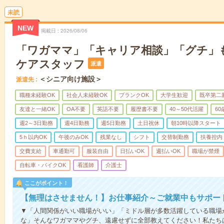
未読
NEW
掲載日
2026/08/06
「ワガママ」「キャリア相談」「グチ」もW
ケアスタッフ
派遣
＜シニア向け施設＞
派遣先
職種未経験OK
社会人未経験OK
ブランクOK
大学生歓迎
既卒第二
友達と一緒OK
OA不要
英語不要
履歴書不要
40～50代活躍
6
週2～3日勤務
週4日勤務
週5日勤務
土日祝休
朝10時以降スタート
5ｈ以内OK
午後のみOK
残業なし
シフト
交替制勤務
扶養控内
交費支給
車通勤可
服装自由
日払いOK
週払いOK
職場が禁煙
自転車・バイクOK
看護師
介護士
ここがポイント！
【無理はさせません！】お仕事紹介～ご就業中もサポー
▼「人間関係がいい職場がいい」「ミドル層が多数活躍している職場
な」そんなワガママやグチ、遠慮せずに全部教えてください！私たち