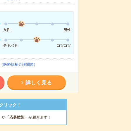
女性
男性
テキパキ
コツコツ
（医療福祉介護関連）
詳しく見る
クリック！
」
や
「応募歓迎」
が届きます！