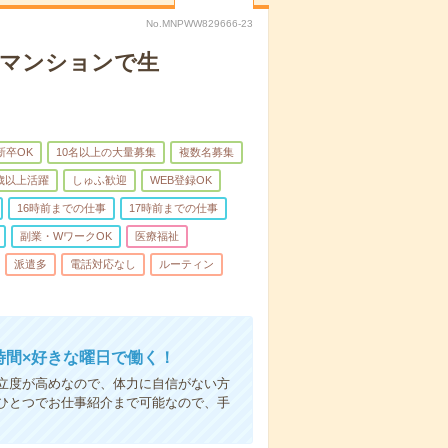
No.MNPWW829666-23
者マンションで生
新卒OK
10名以上の大量募集
複数名募集
0歳以上活躍
しゅふ歓迎
WEB登録OK
16時前までの仕事
17時前までの仕事
副業・WワークOK
医療福祉
派遣多
電話対応なし
ルーティン
時間×好きな曜日で働く！
立度が高めなので、体力に自信がない方
ひとつでお仕事紹介まで可能なので、手