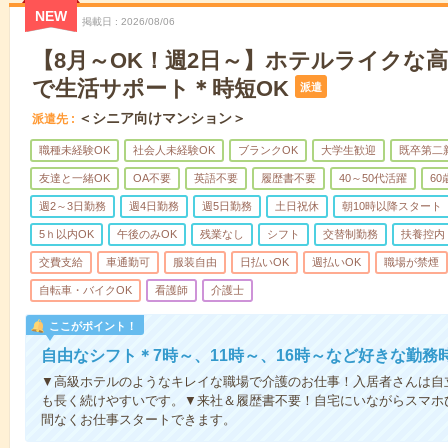
NEW
掲載日
2026/08/06
【8月～OK！週2日～】ホテルライクな
で生活サポート＊時短OK
派遣
＜シニア向けマンション＞
派遣先
職種未経験OK
社会人未経験OK
ブランクOK
大学生歓迎
既卒第二
友達と一緒OK
OA不要
英語不要
履歴書不要
40～50代活躍
6
週2～3日勤務
週4日勤務
週5日勤務
土日祝休
朝10時以降スタート
5ｈ以内OK
午後のみOK
残業なし
シフト
交替制勤務
扶養控内
交費支給
車通勤可
服装自由
日払いOK
週払いOK
職場が禁煙
自転車・バイクOK
看護師
介護士
ここがポイント！
自由なシフト＊7時～、11時～、16時～など好きな勤務
▼高級ホテルのようなキレイな職場で介護のお仕事！入居者さんは自
も長く続けやすいです。▼来社＆履歴書不要！自宅にいながらスマホ
間なくお仕事スタートできます。