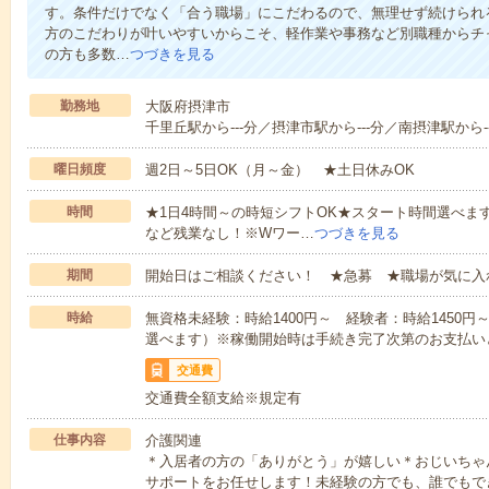
す。条件だけでなく「合う職場」にこだわるので、無理せず続けられ
方のこだわりが叶いやすいからこそ、軽作業や事務など別職種からチャ
の方も多数…
つづきを見る
勤務地
大阪府摂津市
千里丘駅から---分／摂津市駅から---分／南摂津駅から--
曜日頻度
週2日～5日OK（月～金） ★土日休みOK
時間
★1日4時間～の時短シフトOK★スタート時間選べます！7:00～1
など残業なし！※Wワー…
つづきを見る
期間
開始日はご相談ください！ ★急募 ★職場が気に入
時給
無資格未経験：時給1400円～ 経験者：時給1450
選べます）※稼働開始時は手続き完了次第のお支払い
交通費
交通費全額支給※規定有
仕事内容
介護関連
＊入居者の方の「ありがとう」が嬉しい＊おじいちゃ
サポートをお任せします！未経験の方でも、誰でもで