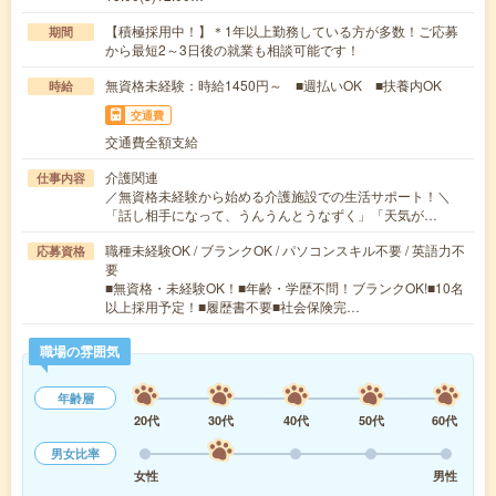
【積極採用中！】＊1年以上勤務している方が多数！ご応募
期間
から最短2～3日後の就業も相談可能です！
無資格未経験：時給1450円～ ■週払いOK ■扶養内OK
時給
交通費
交通費全額支給
介護関連
仕事内容
／無資格未経験から始める介護施設での生活サポート！＼
「話し相手になって、うんうんとうなずく」「天気が…
職種未経験OK / ブランクOK / パソコンスキル不要 / 英語力不
応募資格
要
■無資格・未経験OK！■年齢・学歴不問！ブランクOK!■10名
以上採用予定！■履歴書不要■社会保険完…
職場の雰囲気
年齢層
20代
30代
40代
50代
60代
男女比率
女性
男性