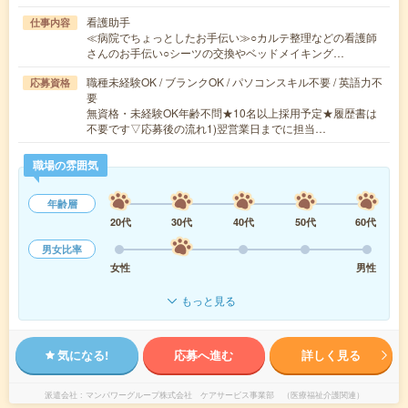
看護助手
仕事内容
≪病院でちょっとしたお手伝い≫○カルテ整理などの看護師
さんのお手伝い○シーツの交換やベッドメイキング…
職種未経験OK / ブランクOK / パソコンスキル不要 / 英語力不
応募資格
要
無資格・未経験OK年齢不問★10名以上採用予定★履歴書は
不要です▽応募後の流れ1)翌営業日までに担当…
職場の雰囲気
年齢層
20代
30代
40代
50代
60代
男女比率
女性
男性
もっと見る
気になる!
応募へ進む
詳しく見る
派遣会社
マンパワーグループ株式会社 ケアサービス事業部 （医療福祉介護関連）