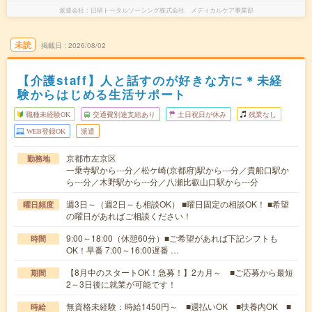
派遣会社
日研トータルソーシング株式会社 メディカルケア事業部
未読
掲載日
2026/08/02
【介護staff】人と話すのが好きな方に＊未経
験からはじめる生活サポート
職種未経験OK
交通費別途支給あり
土日祝日が休み
残業なし
WEB登録OK
派遣
京都市左京区
勤務地
一乗寺駅から---分／松ケ崎(京都府)駅から---分／貴船口駅か
ら---分／木野駅から---分／八瀬比叡山口駅から---分
週3日～（週2日～も相談OK） ■曜日固定の相談OK！ ■希望
曜日頻度
の曜日があればご相談ください！
9:00～18:00（休憩60分）■ご希望があれば下記シフトも
時間
OK！早番 7:00～16:00遅番 …
【8月中のスタートOK！急募！】2カ月～ ■ご応募から最短
期間
2～3日後に就業が可能です！
無資格未経験：時給1450円～ ■週払いOK ■扶養内OK ■
時給