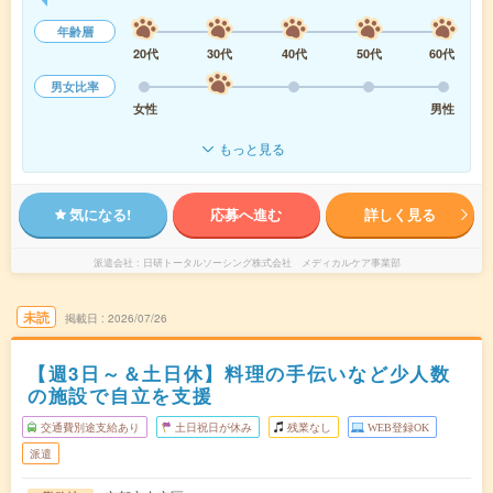
年齢層
20代
30代
40代
50代
60代
男女比率
女性
男性
もっと見る
気になる!
応募へ進む
詳しく見る
派遣会社
日研トータルソーシング株式会社 メディカルケア事業部
未読
掲載日
2026/07/26
【週3日～＆土日休】料理の手伝いなど少人数
の施設で自立を支援
交通費別途支給あり
土日祝日が休み
残業なし
WEB登録OK
派遣