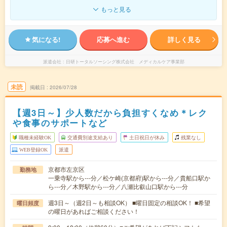
もっと見る
気になる!
応募へ進む
詳しく見る
派遣会社
日研トータルソーシング株式会社 メディカルケア事業部
未読
掲載日
2026/07/28
【週3日～】少人数だから負担すくなめ＊レク
や食事のサポートなど
職種未経験OK
交通費別途支給あり
土日祝日が休み
残業なし
WEB登録OK
派遣
京都市左京区
勤務地
一乗寺駅から---分／松ケ崎(京都府)駅から---分／貴船口駅か
ら---分／木野駅から---分／八瀬比叡山口駅から---分
週3日～（週2日～も相談OK） ■曜日固定の相談OK！ ■希望
曜日頻度
の曜日があればご相談ください！