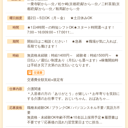
一乗寺駅から---分／松ケ崎(京都府)駅から---分／二軒茶屋(京
都府)駅から---分／鞍馬駅から---分
週2日～5日OK（月～金） ★土日休みOK
曜日頻度
★1日4時間～の時短シフトOK★スタート時間選べます！
時間
7:00～16:009:00～17:0011:…
開始日はご相談ください！ ★急募 ★職場が気に入れば、
期間
長期でも働けます！
無資格未経験：時給1400円～ 経験者：時給1500円～ ★
時給
日払い／週払い制度あり（月払いも選べます）※稼働開始時
は手続き完了次第のお支払いとなります。
交通費
交通費全額支給※規定有
介護関連
仕事内容
＊入居者の方の「ありがとう」が嬉しい＊お年寄りを笑顔に
する介護のお仕事です。おじいちゃん、おばあちゃ…
職種未経験OK / ブランクOK / パソコンスキル不要 / 英語力不
応募資格
要
無資格・未経験OK年齢不問★10名以上採用予定★履歴書は
不要です▽応募後の流れ1)翌営業日までに担当…