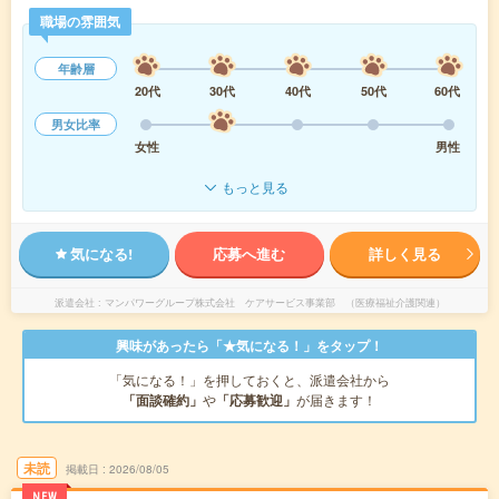
職場の雰囲気
年齢層
20代
30代
40代
50代
60代
男女比率
女性
男性
もっと見る
気になる!
応募へ進む
詳しく見る
派遣会社
マンパワーグループ株式会社 ケアサービス事業部 （医療福祉介護関連）
興味があったら「★気になる！」をタップ！
「気になる！」を押しておくと、派遣会社から
「面談確約」
や
「応募歓迎」
が届きます！
未読
掲載日
2026/08/05
NEW