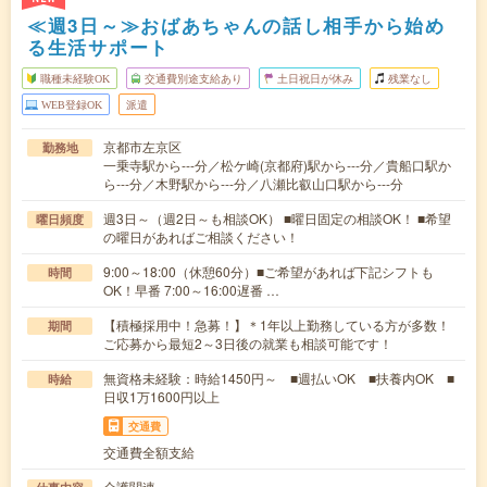
≪週3日～≫おばあちゃんの話し相手から始め
る生活サポート
職種未経験OK
交通費別途支給あり
土日祝日が休み
残業なし
WEB登録OK
派遣
京都市左京区
勤務地
一乗寺駅から---分／松ケ崎(京都府)駅から---分／貴船口駅か
ら---分／木野駅から---分／八瀬比叡山口駅から---分
週3日～（週2日～も相談OK） ■曜日固定の相談OK！ ■希望
曜日頻度
の曜日があればご相談ください！
9:00～18:00（休憩60分）■ご希望があれば下記シフトも
時間
OK！早番 7:00～16:00遅番 …
【積極採用中！急募！】＊1年以上勤務している方が多数！
期間
ご応募から最短2～3日後の就業も相談可能です！
無資格未経験：時給1450円～ ■週払いOK ■扶養内OK ■
時給
日収1万1600円以上
交通費
交通費全額支給
介護関連