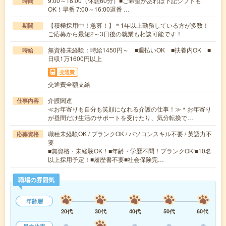
9:00～18:00（休憩60分）■ご希望があれば下記シフトも
時間
OK！早番 7:00～16:00遅番 …
【積極採用中！急募！】＊1年以上勤務している方が多数！
期間
ご応募から最短2～3日後の就業も相談可能です！
無資格未経験：時給1450円～ ■週払いOK ■扶養内OK ■
時給
日収1万1600円以上
交通費
交通費全額支給
介護関連
仕事内容
≪お年寄りも自分も笑顔になれる介護の仕事！≫＊お年寄り
が昼間だけ生活のサポートを受けたり、気分転換で…
職種未経験OK / ブランクOK / パソコンスキル不要 / 英語力不
応募資格
要
■無資格・未経験OK！■年齢・学歴不問！ブランクOK!■10名
以上採用予定！■履歴書不要■社会保険完…
職場の雰囲気
年齢層
20代
30代
40代
50代
60代