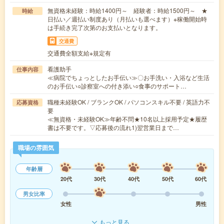
無資格未経験：時給1400円～ 経験者：時給1500円～ ★
時給
日払い／週払い制度あり（月払いも選べます）※稼働開始時
は手続き完了次第のお支払いとなります。
交通費
交通費全額支給※規定有
看護助手
仕事内容
≪病院でちょっとしたお手伝い≫〇お手洗い・入浴など生活
のお手伝い○診察室への付き添い○食事のサポート…
職種未経験OK / ブランクOK / パソコンスキル不要 / 英語力不
応募資格
要
≪無資格・未経験OK≫年齢不問★10名以上採用予定★履歴
書は不要です。▽応募後の流れ1)翌営業日まで…
職場の雰囲気
年齢層
20代
30代
40代
50代
60代
男女比率
女性
男性
もっと見る