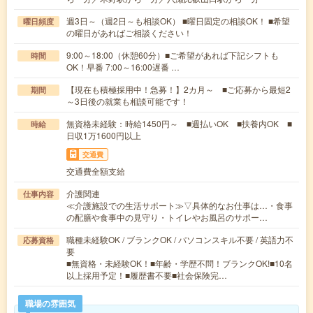
週3日～（週2日～も相談OK） ■曜日固定の相談OK！ ■希望
曜日頻度
の曜日があればご相談ください！
9:00～18:00（休憩60分）■ご希望があれば下記シフトも
時間
OK！早番 7:00～16:00遅番 …
【現在も積極採用中！急募！】2カ月～ ■ご応募から最短2
期間
～3日後の就業も相談可能です！
無資格未経験：時給1450円～ ■週払いOK ■扶養内OK ■
時給
日収1万1600円以上
交通費
交通費全額支給
介護関連
仕事内容
≪介護施設での生活サポート≫▽具体的なお仕事は…・食事
の配膳や食事中の見守り・トイレやお風呂のサポー…
職種未経験OK / ブランクOK / パソコンスキル不要 / 英語力不
応募資格
要
■無資格・未経験OK！■年齢・学歴不問！ブランクOK!■10名
以上採用予定！■履歴書不要■社会保険完…
職場の雰囲気