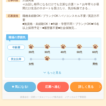
仕事内容
≪お話し相手になるだけでも立派な介護！≫＊お年寄りが昼
間だけ生活のサポートを受けたり、気分転換できる…
職種未経験OK / ブランクOK / パソコンスキル不要 / 英語力不
応募資格
要
■無資格・未経験OK！■年齢・学歴不問！ブランクOK!■10名
以上採用予定！■履歴書不要■社会保険完…
職場の雰囲気
年齢層
20代
30代
40代
50代
60代
男女比率
女性
男性
もっと見る
気になる!
応募へ進む
詳しく見る
派遣会社
日研トータルソーシング株式会社 メディカルケア事業部