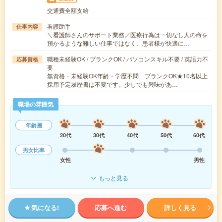
交通費全額支給
看護助手
仕事内容
＼看護師さんのサポート業務／医療行為は一切なし人の命を
預かるような難しい仕事ではなく、患者様が快適に…
職種未経験OK / ブランクOK / パソコンスキル不要 / 英語力不
応募資格
要
無資格・未経験OK年齢・学歴不問 ブランクOK★10名以上
採用予定履歴書は不要です。少しでも興味があ…
職場の雰囲気
年齢層
20代
30代
40代
50代
60代
男女比率
女性
男性
もっと見る
気になる!
応募へ進む
詳しく見る