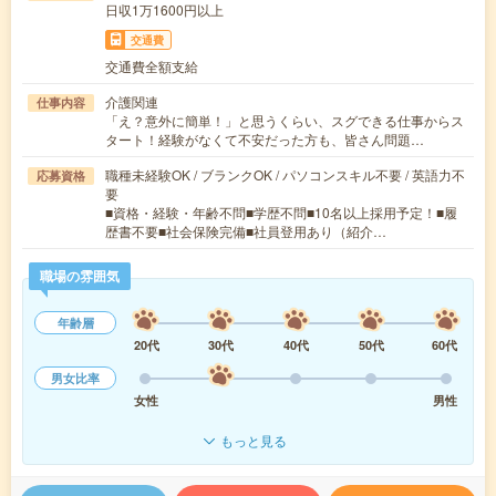
日収1万1600円以上
交通費
交通費全額支給
介護関連
仕事内容
「え？意外に簡単！」と思うくらい、スグできる仕事からス
タート！経験がなくて不安だった方も、皆さん問題…
職種未経験OK / ブランクOK / パソコンスキル不要 / 英語力不
応募資格
要
■資格・経験・年齢不問■学歴不問■10名以上採用予定！■履
歴書不要■社会保険完備■社員登用あり（紹介…
職場の雰囲気
年齢層
20代
30代
40代
50代
60代
男女比率
女性
男性
もっと見る