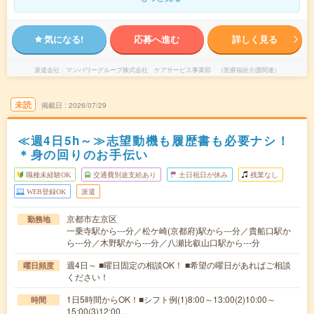
気になる!
応募へ進む
詳しく見る
派遣会社
マンパワーグループ株式会社 ケアサービス事業部 （医療福祉介護関連）
未読
掲載日
2026/07/29
≪週4日5h～≫志望動機も履歴書も必要ナシ！
＊身の回りのお手伝い
職種未経験OK
交通費別途支給あり
土日祝日が休み
残業なし
WEB登録OK
派遣
京都市左京区
勤務地
一乗寺駅から---分／松ケ崎(京都府)駅から---分／貴船口駅か
ら---分／木野駅から---分／八瀬比叡山口駅から---分
週4日～ ■曜日固定の相談OK！ ■希望の曜日があればご相談
曜日頻度
ください！
1日5時間からOK！■シフト例(1)8:00～13:00(2)10:00～
時間
15:00(3)12:00…