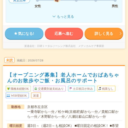
男女比率
女性
男性
もっと見る
気になる!
応募へ進む
詳しく見る
派遣会社
日研トータルソーシング株式会社 メディカルケア事業部
未読
掲載日
2026/07/28
【オープニング募集】老人ホームでおばあちゃ
んのお散歩やご飯・お風呂のサポート
職種未経験OK
交通費別途支給あり
土日祝日が休み
残業なし
WEB登録OK
派遣
京都市左京区
勤務地
一乗寺駅から---分／松ケ崎(京都府)駅から---分／貴船口駅か
ら---分／木野駅から---分／八瀬比叡山口駅から---分
週3日～（週2日～も相談OK） ■曜日固定の相談OK！ ■希望
曜日頻度