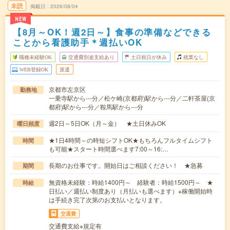
未読
掲載日
2026/08/04
NEW
【8月～OK！週2日～】食事の準備などできる
ことから看護助手＊週払いOK
職種未経験OK
交通費別途支給あり
土日祝日が休み
残業なし
WEB登録OK
派遣
京都市左京区
勤務地
一乗寺駅から---分／松ケ崎(京都府)駅から---分／二軒茶屋(京
都府)駅から---分／鞍馬駅から---分
週2日～5日OK（月～金） ★土日休みOK
曜日頻度
★1日4時間～の時短シフトOK★もちろんフルタイムシフト
時間
も可能★スタート時間選べます7:00～16:…
長期のお仕事です。開始日はご相談ください！ ★急募
期間
無資格未経験：時給1400円～ 経験者：時給1500円～ ★
時給
日払い／週払い制度あり（月払いも選べます）※稼働開始時
は手続き完了次第のお支払いとなります。
交通費
交通費支給※規定有