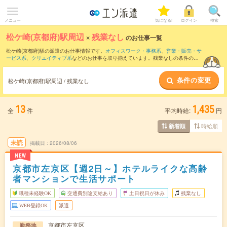
メニュー
気になる!
ログイン
検索
松ケ崎(京都府)駅周辺
×
残業なし
のお仕事一覧
松ケ崎(京都府)駅の派遣のお仕事情報です。
オフィスワーク・事務系
、
営業・販売・サ
ービス系
、
クリエイティブ系
などのお仕事を取り揃えています。残業なしの条件の他
に、
交通費別途支給あり
、
職種未経験OK
、
友だちと一緒の応募OK
などのこだわり条
件も取り揃えています。
条件の変更
松ケ崎(京都府)駅周辺 / 残業なし
13
1,435
全
件
平均時給:
円
時給順
新着順
未読
掲載日
2026/08/06
NEW
京都市左京区【週2日～】ホテルライクな高齢
者マンションで生活サポート
職種未経験OK
交通費別途支給あり
土日祝日が休み
残業なし
WEB登録OK
派遣
京都市左京区
勤務地