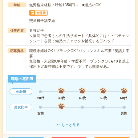
無資格未経験：時給1350円～ ■週払いOK
時給
交通費
交通費全額支給
看護助手
仕事内容
＼病院で患者さんの生活サポート／具体的には・・〇チェッ
クシートを見て備品のチェックや補充する〇ベッド…
職種未経験OK / ブランクOK / パソコンスキル不要 / 英語力不
応募資格
要
無資格・未経験OK年齢・学歴不問 ブランクOK★10名以上
採用予定履歴書は不要です。少しでも興味があ…
職場の雰囲気
年齢層
20代
30代
40代
50代
60代
男女比率
女性
男性
もっと見る