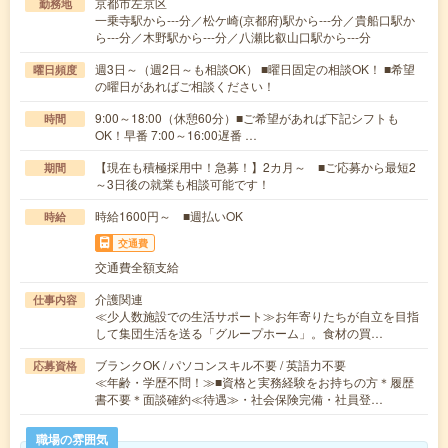
京都市左京区
勤務地
一乗寺駅から---分／松ケ崎(京都府)駅から---分／貴船口駅か
ら---分／木野駅から---分／八瀬比叡山口駅から---分
週3日～（週2日～も相談OK） ■曜日固定の相談OK！ ■希望
曜日頻度
の曜日があればご相談ください！
9:00～18:00（休憩60分）■ご希望があれば下記シフトも
時間
OK！早番 7:00～16:00遅番 …
【現在も積極採用中！急募！】2カ月～ ■ご応募から最短2
期間
～3日後の就業も相談可能です！
時給1600円～ ■週払いOK
時給
交通費
交通費全額支給
介護関連
仕事内容
≪少人数施設での生活サポート≫お年寄りたちが自立を目指
して集団生活を送る「グループホーム」。食材の買…
ブランクOK / パソコンスキル不要 / 英語力不要
応募資格
≪年齢・学歴不問！≫■資格と実務経験をお持ちの方＊履歴
書不要＊面談確約≪待遇≫・社会保険完備・社員登…
職場の雰囲気