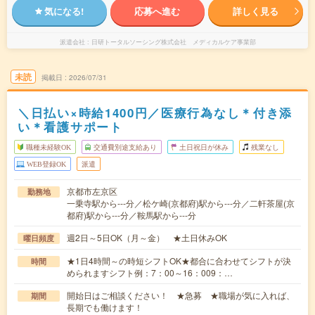
気になる!
応募へ進む
詳しく見る
派遣会社
日研トータルソーシング株式会社 メディカルケア事業部
未読
掲載日
2026/07/31
＼日払い×時給1400円／医療行為なし＊付き添
い＊看護サポート
職種未経験OK
交通費別途支給あり
土日祝日が休み
残業なし
WEB登録OK
派遣
京都市左京区
勤務地
一乗寺駅から---分／松ケ崎(京都府)駅から---分／二軒茶屋(京
都府)駅から---分／鞍馬駅から---分
週2日～5日OK（月～金） ★土日休みOK
曜日頻度
★1日4時間～の時短シフトOK★都合に合わせてシフトが決
時間
められますシフト例：7：00～16：009：…
開始日はご相談ください！ ★急募 ★職場が気に入れば、
期間
長期でも働けます！