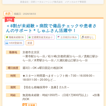
派遣会社
日研トータルソーシング株式会社 メディカルケア事業部
未読
掲載日
2026/08/03
NEW
＜8割が未経験＞病院で備品チェックや患者さ
んのサポート＊しゅふさん活躍中！
職種未経験OK
交通費別途支給あり
土日祝日が休み
残業なし
WEB登録OK
派遣
京都市左京区
勤務地
一乗寺駅から---分／松ケ崎(京都府)駅から---分／貴船口駅か
ら---分／木野駅から---分／八瀬比叡山口駅から---分
週3日～OK ※曜日固定の相談OK
曜日頻度
★スタート時間選べます～シフト例～7:00～16:009:00～
時間
18:0011:00～20:00など…
【現在も積極採用中・急募】2カ月～
期間
無資格未経験：時給1350円～（日収1万800円以上） ※扶養
時給
内OK
交通費