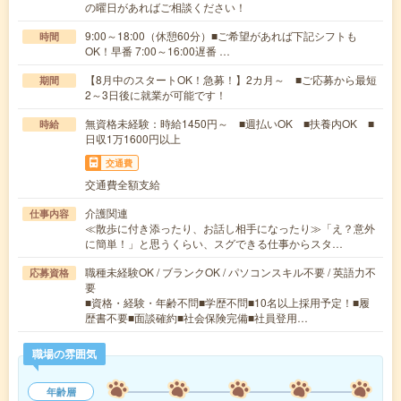
の曜日があればご相談ください！
9:00～18:00（休憩60分）■ご希望があれば下記シフトも
時間
OK！早番 7:00～16:00遅番 …
【8月中のスタートOK！急募！】2カ月～ ■ご応募から最短
期間
2～3日後に就業が可能です！
無資格未経験：時給1450円～ ■週払いOK ■扶養内OK ■
時給
日収1万1600円以上
交通費
交通費全額支給
介護関連
仕事内容
≪散歩に付き添ったり、お話し相手になったり≫「え？意外
に簡単！」と思うくらい、スグできる仕事からスタ…
職種未経験OK / ブランクOK / パソコンスキル不要 / 英語力不
応募資格
要
■資格・経験・年齢不問■学歴不問■10名以上採用予定！■履
歴書不要■面談確約■社会保険完備■社員登用…
職場の雰囲気
年齢層