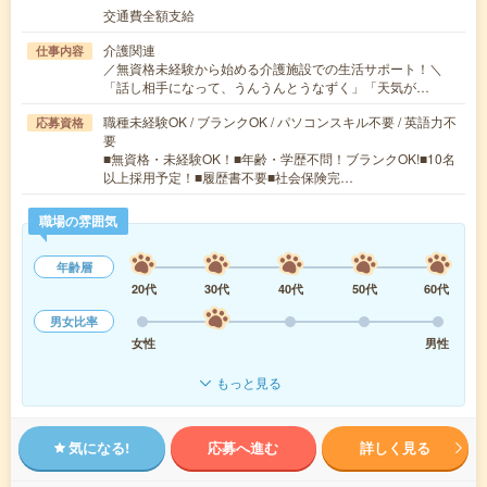
交通費全額支給
介護関連
仕事内容
／無資格未経験から始める介護施設での生活サポート！＼
「話し相手になって、うんうんとうなずく」「天気が…
職種未経験OK / ブランクOK / パソコンスキル不要 / 英語力不
応募資格
要
■無資格・未経験OK！■年齢・学歴不問！ブランクOK!■10名
以上採用予定！■履歴書不要■社会保険完…
職場の雰囲気
年齢層
20代
30代
40代
50代
60代
男女比率
女性
男性
もっと見る
気になる!
応募へ進む
詳しく見る