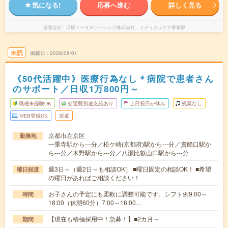
気になる!
応募へ進む
詳しく見る
派遣会社
日研トータルソーシング株式会社 メディカルケア事業部
未読
掲載日
2026/08/01
《50代活躍中》医療行為なし＊病院で患者さん
のサポート／日収1万800円～
職種未経験OK
交通費別途支給あり
土日祝日が休み
残業なし
WEB登録OK
派遣
京都市左京区
勤務地
一乗寺駅から---分／松ケ崎(京都府)駅から---分／貴船口駅か
ら---分／木野駅から---分／八瀬比叡山口駅から---分
週3日～（週2日～も相談OK） ■曜日固定の相談OK！ ■希望
曜日頻度
の曜日があればご相談ください！
お子さんの予定にも柔軟に調整可能です。シフト例9:00～
時間
18:00（休憩60分）7:00～16:00…
【現在も積極採用中！急募！】■2カ月～
期間