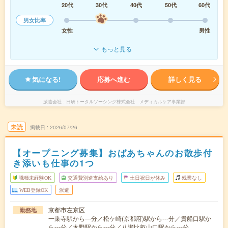
20代
30代
40代
50代
60代
男女比率
女性
男性
もっと見る
気になる!
応募へ進む
詳しく見る
派遣会社
日研トータルソーシング株式会社 メディカルケア事業部
未読
掲載日
2026/07/26
【オープニング募集】おばあちゃんのお散歩付
き添いも仕事の1つ
職種未経験OK
交通費別途支給あり
土日祝日が休み
残業なし
WEB登録OK
派遣
京都市左京区
勤務地
一乗寺駅から---分／松ケ崎(京都府)駅から---分／貴船口駅か
ら---分／木野駅から---分／八瀬比叡山口駅から---分