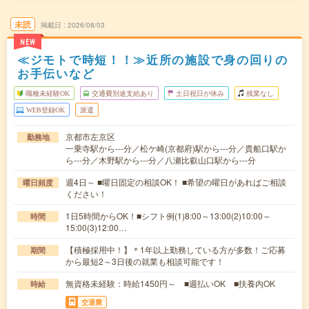
未読
掲載日
2026/08/03
NEW
≪ジモトで時短！！≫近所の施設で身の回りの
お手伝いなど
職種未経験OK
交通費別途支給あり
土日祝日が休み
残業なし
WEB登録OK
派遣
京都市左京区
勤務地
一乗寺駅から---分／松ケ崎(京都府)駅から---分／貴船口駅か
ら---分／木野駅から---分／八瀬比叡山口駅から---分
週4日～ ■曜日固定の相談OK！ ■希望の曜日があればご相談
曜日頻度
ください！
1日5時間からOK！■シフト例(1)8:00～13:00(2)10:00～
時間
15:00(3)12:00…
【積極採用中！】＊1年以上勤務している方が多数！ご応募
期間
から最短2～3日後の就業も相談可能です！
無資格未経験：時給1450円～ ■週払いOK ■扶養内OK
時給
交通費