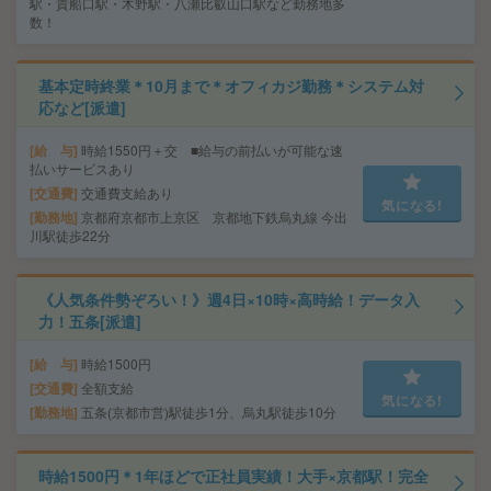
駅・貴船口駅・木野駅・八瀬比叡山口駅など勤務地多
数！
基本定時終業＊10月まで＊オフィカジ勤務＊システム対
応など[派遣]
給 与
時給1550円＋交 ■給与の前払いが可能な速
払いサービスあり
交通費
交通費支給あり
気になる!
勤務地
京都府京都市上京区 京都地下鉄烏丸線 今出
川駅徒歩22分
《人気条件勢ぞろい！》週4日×10時×高時給！データ入
力！五条[派遣]
給 与
時給1500円
交通費
全額支給
気になる!
勤務地
五条(京都市営)駅徒歩1分、烏丸駅徒歩10分
時給1500円＊1年ほどで正社員実績！大手×京都駅！完全