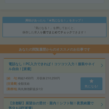
興味があったら「★気になる！」をタップ！
「気になる！」を押しておくと、
保存した求人を
後でまとめてチェック
できます！
あなたの閲覧履歴からのオススメのお仕事です
電話なし！PC入力できれば！コツコツ入力！服装やネイ
ル自由！[派遣]
給 与
時給1450円 月収例 210,250円
交通費
全額支給
気になる!
勤務地
烏丸御池駅徒歩1分
【京都駅】展望台の受付・案内！シフト制！夜景綺麗で
気分もUP[派遣]