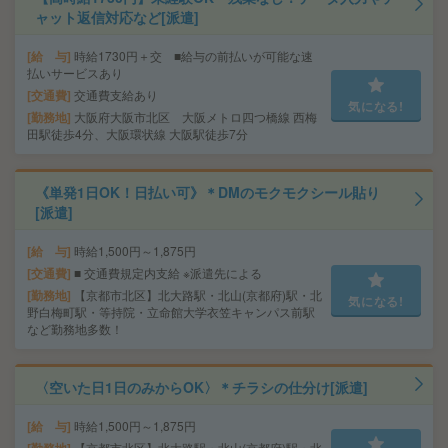
ャット返信対応など[派遣]
給 与
時給1730円＋交 ■給与の前払いが可能な速
払いサービスあり
交通費
交通費支給あり
気になる!
勤務地
大阪府大阪市北区 大阪メトロ四つ橋線 西梅
田駅徒歩4分、大阪環状線 大阪駅徒歩7分
《単発1日OK！日払い可》＊DMのモクモクシール貼り
[派遣]
給 与
時給1,500円～1,875円
交通費
■ 交通費規定内支給 ※派遣先による
勤務地
【京都市北区】北大路駅・北山(京都府)駅・北
気になる!
野白梅町駅・等持院・立命館大学衣笠キャンパス前駅
など勤務地多数！
〈空いた日1日のみからOK〉＊チラシの仕分け[派遣]
給 与
時給1,500円～1,875円
【京都市北区】北大路駅・北山(京都府)駅・北