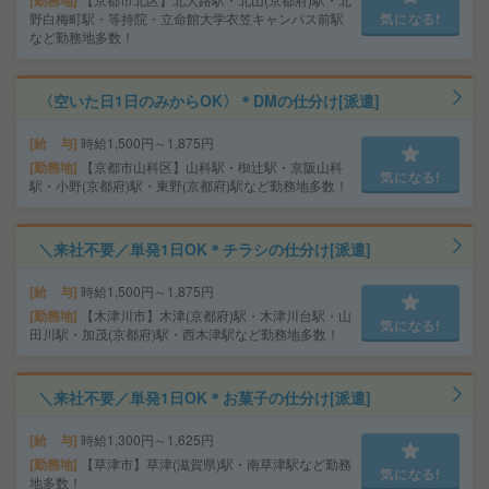
勤務地
野白梅町駅・等持院・立命館大学衣笠キャンパス前駅
気になる!
など勤務地多数！
〈空いた日1日のみからOK〉＊DMの仕分け[派遣]
給 与
時給1,500円～1,875円
勤務地
【京都市山科区】山科駅・椥辻駅・京阪山科
気になる!
駅・小野(京都府)駅・東野(京都府)駅など勤務地多数！
＼来社不要／単発1日OK＊チラシの仕分け[派遣]
給 与
時給1,500円～1,875円
勤務地
【木津川市】木津(京都府)駅・木津川台駅・山
気になる!
田川駅・加茂(京都府)駅・西木津駅など勤務地多数！
＼来社不要／単発1日OK＊お菓子の仕分け[派遣]
給 与
時給1,300円～1,625円
勤務地
【草津市】草津(滋賀県)駅・南草津駅など勤務
気になる!
地多数！