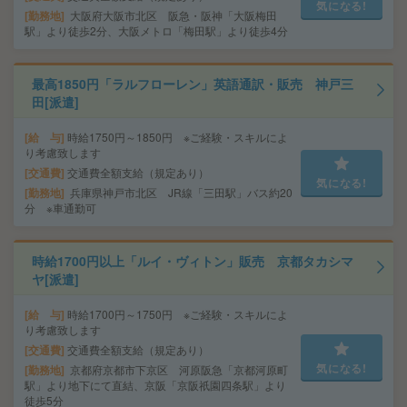
気になる!
勤務地
大阪府大阪市北区 阪急・阪神「大阪梅田
駅」より徒歩2分、大阪メトロ「梅田駅」より徒歩4分
最高1850円「ラルフローレン」英語通訳・販売 神戸三
田[派遣]
給 与
時給1750円～1850円 ※ご経験・スキルによ
り考慮致します
交通費
交通費全額支給（規定あり）
気になる!
勤務地
兵庫県神戸市北区 JR線「三田駅」バス約20
分 ※車通勤可
時給1700円以上「ルイ・ヴィトン」販売 京都タカシマ
ヤ[派遣]
給 与
時給1700円～1750円 ※ご経験・スキルによ
り考慮致します
交通費
交通費全額支給（規定あり）
気になる!
勤務地
京都府京都市下京区 河原阪急「京都河原町
駅」より地下にて直結、京阪「京阪祇園四条駅」より
徒歩5分