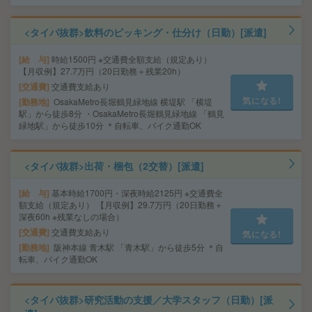
<タイパ抜群>飲料のピッキング・仕分け（日勤）[派遣]
給 与
時給1500円 ※交通費全額支給（規定あり）
【月収例】27.7万円（20日勤務＋残業20h）
交通費
交通費支給あり
気になる!
勤務地
OsakaMetro長堀鶴見緑地線 横堤駅 「横堤
駅」から徒歩8分 ・OsakaMetro長堀鶴見緑地線 「鶴見
緑地駅」から徒歩10分 ＊自転車、バイク通勤OK
<タイパ抜群>出荷・梱包（2交替）[派遣]
給 与
基本時給1700円・深夜時給2125円 ※交通費全
額支給（規定あり） 【月収例】29.7万円（20日勤務＋
深夜60h ※残業なしの場合）
交通費
交通費支給あり
気になる!
勤務地
阪神本線 青木駅 「青木駅」から徒歩5分 ＊自
転車、バイク通勤OK
<タイパ抜群>研究活動の支援／大学スタッフ（日勤）[派