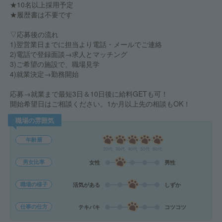
★10名以上採用予定
★履歴書は不要です
▽応募後の流れ
1)翌営業日までに担当より電話・メールでご連絡
2)電話で登録面談→求人とマッチング
3)ご希望の施設で、職場見学
4)就業決定→勤務開始
応募→就業まで最短3日＆10日後に給料GETも可！
開始希望日はご相談ください。1か月以上先の相談もOK！
職場の雰囲気
年齢層
20代
30代
40代
50代
60代
男女比率
女性
男性
職場の様子
活気がある
しずか
仕事の仕方
テキパキ
コツコツ