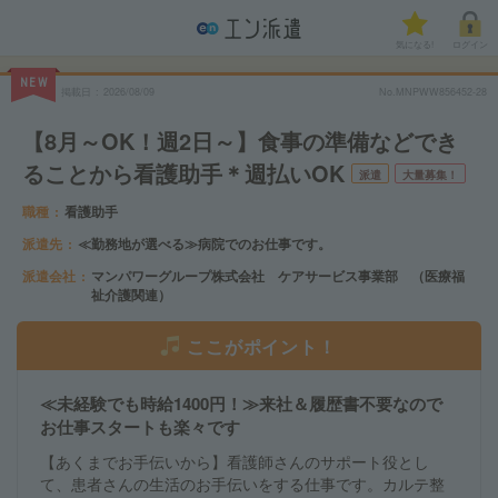
気になる!
ログイン
NEW
掲載日
2026/08/09
No.MNPWW856452-28
【8月～OK！週2日～】食事の準備などでき
ることから看護助手＊週払いOK
派遣
大量募集！
職種
看護助手
派遣先
≪勤務地が選べる≫病院でのお仕事です。
派遣会社
マンパワーグループ株式会社 ケアサービス事業部 （医療福
祉介護関連）
ここがポイント！
≪未経験でも時給1400円！≫来社＆履歴書不要なので
お仕事スタートも楽々です
【あくまでお手伝いから】看護師さんのサポート役とし
て、患者さんの生活のお手伝いをする仕事です。カルテ整