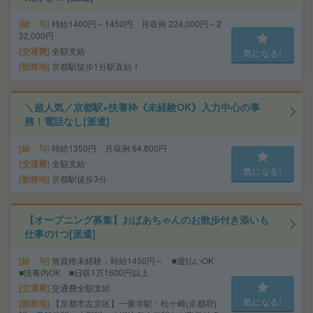
給 与
時給1400円～1450円 月収例 224,000円～2
32,000円
交通費
全額支給
気になる!
勤務地
京都駅徒歩1分駅直結！
＼超人気／京都駅×扶養枠《未経験OK》入力中心の事
務！電話なし[派遣]
給 与
時給1350円 月収例 64,800円
交通費
全額支給
気になる!
勤務地
京都駅徒歩3分
【オープニング募集】おばあちゃんのお散歩付き添いも
仕事の1つ[派遣]
給 与
無資格未経験：時給1450円～ ■週払いOK
■扶養内OK ■日収1万1600円以上
交通費
交通費全額支給
気になる!
勤務地
【京都市左京区】一乗寺駅・松ケ崎(京都府)