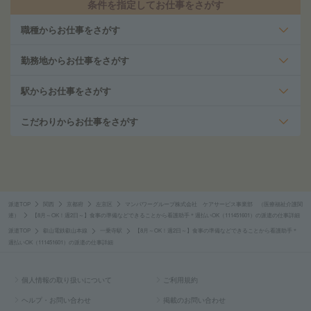
条件を指定してお仕事をさがす
職種からお仕事をさがす
勤務地からお仕事をさがす
駅からお仕事をさがす
こだわりからお仕事をさがす
派遣TOP
関西
京都府
左京区
マンパワーグループ株式会社 ケアサービス事業部 （医療福祉介護関
連）
【8月～OK！週2日～】食事の準備などできることから看護助手＊週払いOK（111451601）の派遣の仕事詳細
派遣TOP
叡山電鉄叡山本線
一乗寺駅
【8月～OK！週2日～】食事の準備などできることから看護助手＊
週払いOK（111451601）の派遣の仕事詳細
個人情報の取り扱いについて
ご利用規約
ヘルプ・お問い合わせ
掲載のお問い合わせ