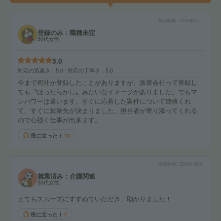
投稿時期
2025年07月
登録のみ：職種未定
50代女性
5.0
対応の迅速さ
5.0
対応の丁寧さ
5.0
今まで何社か登録したことがありますが、派遣会社って登録し
ても〝ほったらかし〟みたいなイメージがありました。でもマ
ンパワーは違います。すぐに応募した案件について連絡くれ
て、すぐに就業先が決まりました。担当者が寄り添ってくれる
ので心強く仕事が出来ます。
役に立った！
10
投稿時期
2024年09月
就業済み：介護関連
30代女性
とてもスムーズにすすめていただき、助かりました！
役に立った！
7