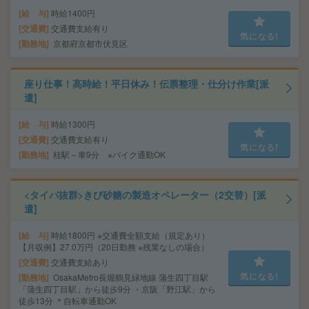
給 与
時給1400円
交通費
交通費支給有り
気になる!
勤務地
京都府京都市伏見区
座り仕事！高時給！平日休み！伝票整理・仕分け作業[派
遣]
給 与
時給1300円
交通費
交通費支給有り
気になる!
勤務地
桂駅～車9分 ※バイク通勤OK
<タイパ抜群>きび砂糖の製造オペレーター（2交替）[派
遣]
給 与
時給1800円 ※交通費全額支給（規定あり）
【月収例】27.0万円（20日勤務 ※残業なしの場合）
交通費
交通費支給あり
気になる!
勤務地
OsakaMetro長堀鶴見緑地線 蒲生四丁目駅
「蒲生四丁目駅」から徒歩9分 ・京阪「野江駅」から
徒歩13分 ＊自転車通勤OK