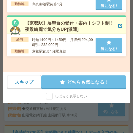
交通費
交通費支給あり
烏丸御池駅徒歩1分
勤務地
気になる!
気になる!
勤務地
大阪府大阪市中央区 大阪メトロ御堂筋線 心
斎橋駅徒歩7分、大阪メトロ御堂筋線 本町駅徒歩7分
【京都駅】展望台の受付・案内！シフト制！
夜景綺麗で気分もUP[派遣]
座り仕事！給与即払いOK！高時給！日勤のお仕事！品質
検査作業[派遣]
時給1400円～1450円 月収例 224,00
給与
0円～232,000円
気になる!
給 与
時給1430円
京都駅徒歩1分駅直結！
勤務地
交通費
交通費支給有り
気になる!
勤務地
高田市駅～徒歩10分 ※車通勤・バイク通勤O
K
スキップ
どちらも気になる！
＼高時給1450円×車通勤OK！／入力メインの事務！@網
干＊50代活躍中[派遣]
しばらく表示しない
給 与
時給1450円＋交
交通費
◆交通費支給※当社規定あり
気になる!
勤務地
山陽電鉄網干線 山陽網干駅 車10分
【高時給1730円】未経験OK＊残業なし！データ入力やチ