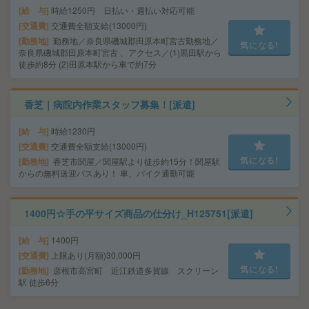
給 与
時給1250円 日払い・週払い対応可能
交通費
交通費全額支給(13000円)
勤務地
勤務地／奈良県磯城郡田原本町宮古勤務地／
気になる!
奈良県磯城郡田原本町宮古 、アクセス／(1)黒田駅から
徒歩約8分 (2)田原本駅から車で約7分
香芝｜病院内作業スタッフ募集！[派遣]
給 与
時給1230円
交通費
交通費全額支給(13000円)
気になる!
勤務地
香芝市関屋／関屋駅より徒歩約15分！関屋駅
からの無料送迎バスあり！ 車、バイク通勤可能
1400円☆手の平サイズ商品の仕分け_H125751[派遣]
給 与
1400円
交通費
上限あり(月額)30,000円
気になる!
勤務地
彦根市高宮町 近江鉄道多賀線 スクリーン
駅 徒歩6分