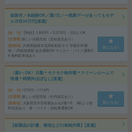
姫路市／未経験OK／週1日ノー残業デーがあってもモデ
ル月収34万円[派遣]
給 与
【時給】1,900円 ～2,375円 ・日払いOK
交通費
嬉しい全額支給（支給規定あり）
勤務地
兵庫県姫路市花田町勅旨９０ 字橋爪90番
気になる!
地 ／JR姫路東駅 徒歩通勤OK マイカー・バイク通勤O
K 無料駐車場あり
〈週3～OK〉日勤＊モクモク軽作業＊クリーンルームで
快適＊時間外ほぼなし[派遣]
給 与
1370円～1713円
交通費
嬉しい全額支給（社内規定あり）
気になる!
勤務地
大阪府茨木市彩都あかね3番1号 3駅より無
料送迎あり 車・バイク・自転車通勤OK
【紙製品の計量、梱包などの単純作業】[派遣]