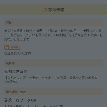
募集情報
時給
無資格未経験：時給1400円～ 経験者：時給1500円～ ★日払い／週
払い制度あり（月払いも選べます）※稼働開始時は手続き完了次第のお
支払いとなります。
交通費
交通費支給※規定有
勤務地
京都市左京区
【京都市左京区】一乗寺・松ケ崎・二軒茶屋・鞍馬など勤務地多数！
※車通勤可
勤務曜日・頻度
副業・WワークOK
週2日～5日OK（月～金） ★土日休みOK