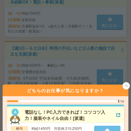
未経験OK！電話＋事務[派遣]
給 与
時給1500円
交通費
全額支給
気になる!
勤務地
京都駅徒歩1分 ※超大人気！京都駅すぐ！自
社ビル就業！駅直結！
【週3日～＆土日休】料理の手伝いなど少人数の施設で自
立を支援[派遣]
給 与
時給1600円～ ■週払いOK
交通費
交通費全額支給
勤務地
【宇治市】宇治(奈良線)駅・大久保(京都府)
気になる!
駅・宇治(京阪線)駅・小倉(京都府)駅・六地蔵(奈良線)
駅など勤務地多数！
どちらのお仕事が気になりますか？
1
/10
＼8名募集／未経験OK！大手企業＊健康診断結果データ
チェック等[派遣]
電話なし！PC入力できれば！コツコツ入
力！服装やネイル自由！[派遣]
給 与
時給1600円＋交 【月収例】316,000円～ ■
給与の前払いが可能な速払いサービスあり
時給1450円 月収例 210,250円
給与