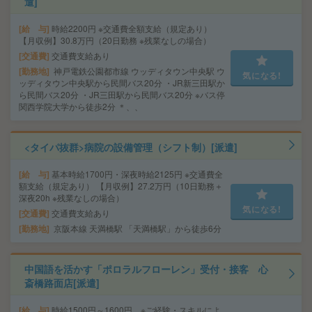
遣]
給 与
時給2200円 ※交通費全額支給（規定あり）
【月収例】30.8万円（20日勤務 ※残業なしの場合）
交通費
交通費支給あり
勤務地
神戸電鉄公園都市線 ウッディタウン中央駅 ウ
気になる!
ッディタウン中央駅から民間バス20分 ・JR新三田駅か
ら民間バス20分 ・JR三田駅から民間バス20分 ※バス停
関西学院大学から徒歩2分 ＊、、
<タイパ抜群>病院の設備管理（シフト制）[派遣]
給 与
基本時給1700円・深夜時給2125円 ※交通費全
額支給（規定あり） 【月収例】27.2万円（10日勤務＋
深夜20h ※残業なしの場合）
気になる!
交通費
交通費支給あり
勤務地
京阪本線 天満橋駅 「天満橋駅」から徒歩6分
中国語を活かす「ポロラルフローレン」受付・接客 心
斎橋路面店[派遣]
給 与
時給1500円～1600円 ※ご経験・スキルによ