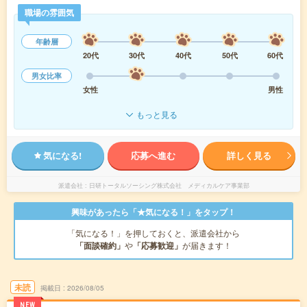
職場の雰囲気
年齢層
20代
30代
40代
50代
60代
男女比率
女性
男性
もっと見る
気になる!
応募へ進む
詳しく見る
派遣会社
日研トータルソーシング株式会社 メディカルケア事業部
興味があったら「★気になる！」をタップ！
「気になる！」を押しておくと、派遣会社から
「面談確約」
や
「応募歓迎」
が届きます！
未読
掲載日
2026/08/05
NEW