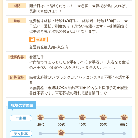
開始日はご相談ください！ ★急募 ★職場が気に入れば、
期間
長期でも働けます！
無資格未経験：時給1400円～ 経験者：時給1500円～ ★
時給
日払い／週払い制度あり（月払いも選べます）※稼働開始時
は手続き完了次第のお支払いとなります。
交通費
交通費全額支給※規定有
看護助手
仕事内容
≪病院でちょっとしたお手伝い≫〇お手洗い・入浴など生活
のお手伝い○診察室への付き添い○食事のサポート…
職種未経験OK / ブランクOK / パソコンスキル不要 / 英語力不
応募資格
要
≪無資格・未経験OK≫年齢不問★10名以上採用予定★履歴
書は不要です。▽応募後の流れ1)翌営業日まで…
職場の雰囲気
年齢層
20代
30代
40代
50代
60代
男女比率