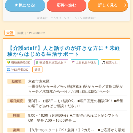
気になる!
応募へ進む
詳しく見る
派遣会社
エムスリーソリューションズ株式会社
未読
掲載日
2026/08/02
【介護staff】人と話すのが好きな方に＊未経
験からはじめる生活サポート
職種未経験OK
交通費別途支給あり
土日祝日が休み
残業なし
WEB登録OK
派遣
京都市左京区
勤務地
一乗寺駅から---分／松ケ崎(京都府)駅から---分／貴船口駅か
ら---分／木野駅から---分／八瀬比叡山口駅から---分
週3日～（週2日～も相談OK） ■曜日固定の相談OK！ ■希望
曜日頻度
の曜日があればご相談ください！
9:00～18:00（休憩60分）■ご希望があれば下記シフトも
時間
OK！早番 7:00～16:00遅番 …
【8月中のスタートOK！急募！】2カ月～ ■ご応募から最短
期間