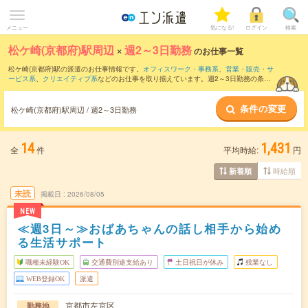
メニュー
気になる!
ログイン
検索
松ケ崎(京都府)駅周辺
×
週2～3日勤務
のお仕事一覧
松ケ崎(京都府)駅の派遣のお仕事情報です。
オフィスワーク・事務系
、
営業・販売・サ
ービス系
、
クリエイティブ系
などのお仕事を取り揃えています。週2～3日勤務の条件
の他に、
交通費別途支給あり
、
職種未経験OK
、
友だちと一緒の応募OK
などのこだわ
り条件も取り揃えています。
条件の変更
松ケ崎(京都府)駅周辺 / 週2～3日勤務
14
1,431
全
件
平均時給:
円
時給順
新着順
未読
掲載日
2026/08/05
NEW
≪週3日～≫おばあちゃんの話し相手から始め
る生活サポート
職種未経験OK
交通費別途支給あり
土日祝日が休み
残業なし
WEB登録OK
派遣
京都市左京区
勤務地