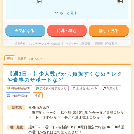
女性
男性
もっと見る
気になる!
応募へ進む
詳しく見る
派遣会社
マンパワーグループ株式会社 ケアサービス事業部 （医療福祉介護関連）
未読
掲載日
2026/07/28
【週3日～】少人数だから負担すくなめ＊レク
や食事のサポートなど
職種未経験OK
交通費別途支給あり
土日祝日が休み
残業なし
WEB登録OK
派遣
京都市左京区
勤務地
一乗寺駅から---分／松ケ崎(京都府)駅から---分／貴船口駅か
ら---分／木野駅から---分／八瀬比叡山口駅から---分
週3日～（週2日～も相談OK） ■曜日固定の相談OK！ ■希望
曜日頻度
の曜日があればご相談ください！