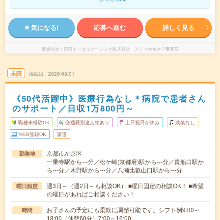
気になる!
応募へ進む
詳しく見る
派遣会社
日研トータルソーシング株式会社 メディカルケア事業部
未読
掲載日
2026/08/01
《50代活躍中》医療行為なし＊病院で患者さん
のサポート／日収1万800円～
職種未経験OK
交通費別途支給あり
土日祝日が休み
残業なし
WEB登録OK
派遣
京都市左京区
勤務地
一乗寺駅から---分／松ケ崎(京都府)駅から---分／貴船口駅か
ら---分／木野駅から---分／八瀬比叡山口駅から---分
週3日～（週2日～も相談OK） ■曜日固定の相談OK！ ■希望
曜日頻度
の曜日があればご相談ください！
お子さんの予定にも柔軟に調整可能です。シフト例9:00～
時間
18:00（休憩60分）7:00～16:00…