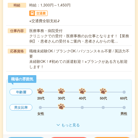
時給：1,300円～1,450円
時給
交通費
※交通費全額支給♪
医療事務・病院受付
仕事内容
クリニックでの受付・医療事務のお仕事となります！【業務
例】・患者さんの受付＆ご案内・患者さんからの電…
職種未経験OK / ブランクOK / パソコンスキル不要 / 英語力不
応募資格
要
未経験OK！#初めての派遣歓迎！※ブランクがある方も歓迎
します！
職場の雰囲気
年齢層
20代
30代
40代
50代
60代
男女比率
女性
男性
もっと見る