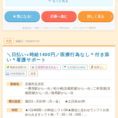
もっと見る
気になる!
応募へ進む
詳しく見る
派遣会社
日研トータルソーシング株式会社 メディカルケア事業部
未読
掲載日
2026/07/31
＼日払い×時給1400円／医療行為なし＊付き添
い＊看護サポート
職種未経験OK
交通費別途支給あり
土日祝日が休み
残業なし
WEB登録OK
派遣
京都市左京区
勤務地
一乗寺駅から---分／松ケ崎(京都府)駅から---分／二軒茶屋(京
都府)駅から---分／鞍馬駅から---分
週2日～5日OK（月～金） ★土日休みOK
曜日頻度
★1日4時間～の時短シフトOK★都合に合わせてシフトが決
時間
められますシフト例：7：00～16：009：…