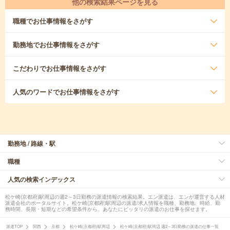
他の検索結果ページを見る
職種
でお仕事情報をさがす
勤務地
でお仕事情報をさがす
こだわり
でお仕事情報をさがす
人気のワード
でお仕事情報をさがす
勤務地 / 路線・駅
職種
人気の検索インデックス
松ケ崎(京都府)駅周辺の週2～3日勤務の派遣情報の検索結果。エン派遣は、エンが運営する人材
派遣会社のポータルサイト。松ケ崎(京都府)駅周辺の派遣/求人情報を職種、勤務地、時給、勤
務時間、長期・短期などの希望条件から、あなたにピッタリの派遣のお仕事を探せます。
派遣TOP
関西
京都
松ケ崎(京都府)駅周辺
松ケ崎(京都府)駅周辺 週2～3日勤務の派遣の仕事一覧