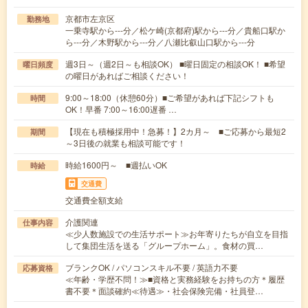
京都市左京区
勤務地
一乗寺駅から---分／松ケ崎(京都府)駅から---分／貴船口駅か
ら---分／木野駅から---分／八瀬比叡山口駅から---分
週3日～（週2日～も相談OK） ■曜日固定の相談OK！ ■希望
曜日頻度
の曜日があればご相談ください！
9:00～18:00（休憩60分）■ご希望があれば下記シフトも
時間
OK！早番 7:00～16:00遅番 …
【現在も積極採用中！急募！】2カ月～ ■ご応募から最短2
期間
～3日後の就業も相談可能です！
時給1600円～ ■週払いOK
時給
交通費
交通費全額支給
介護関連
仕事内容
≪少人数施設での生活サポート≫お年寄りたちが自立を目指
して集団生活を送る「グループホーム」。食材の買…
ブランクOK / パソコンスキル不要 / 英語力不要
応募資格
≪年齢・学歴不問！≫■資格と実務経験をお持ちの方＊履歴
書不要＊面談確約≪待遇≫・社会保険完備・社員登…