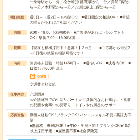
一乗寺駅から---分／松ケ崎(京都府)駅から---分／貴船口駅か
ら---分／木野駅から---分／八瀬比叡山口駅から---分
週3日～（週2日～も相談OK） ■曜日固定の相談OK！ ■希望
曜日頻度
の曜日があればご相談ください！
9:00～18:00（休憩60分）■ご希望があれば下記シフトも
時間
OK！早番 7:00～16:00遅番 …
【現在も積極採用中！急募！】2カ月～ ■ご応募から最短2
期間
～3日後の就業も相談可能です！
無資格未経験：時給1450円～ ■週払いOK ■扶養内OK ■
時給
日収1万1600円以上
交通費
交通費全額支給
介護関連
仕事内容
≪介護施設での生活サポート≫▽具体的なお仕事は…・食事
の配膳や食事中の見守り・トイレやお風呂のサポー…
職種未経験OK / ブランクOK / パソコンスキル不要 / 英語力不
応募資格
要
■無資格・未経験OK！■年齢・学歴不問！ブランクOK!■10名
以上採用予定！■履歴書不要■社会保険完…