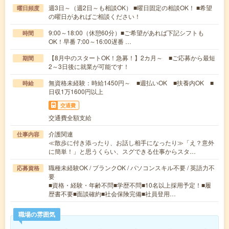
週3日～（週2日～も相談OK） ■曜日固定の相談OK！ ■希望
曜日頻度
の曜日があればご相談ください！
9:00～18:00（休憩60分）■ご希望があれば下記シフトも
時間
OK！早番 7:00～16:00遅番 …
【8月中のスタートOK！急募！】2カ月～ ■ご応募から最短
期間
2～3日後に就業が可能です！
無資格未経験：時給1450円～ ■週払いOK ■扶養内OK ■
時給
日収1万1600円以上
交通費
交通費全額支給
介護関連
仕事内容
≪散歩に付き添ったり、お話し相手になったり≫「え？意外
に簡単！」と思うくらい、スグできる仕事からスタ…
職種未経験OK / ブランクOK / パソコンスキル不要 / 英語力不
応募資格
要
■資格・経験・年齢不問■学歴不問■10名以上採用予定！■履
歴書不要■面談確約■社会保険完備■社員登用…
職場の雰囲気