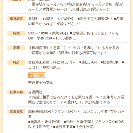
一乗寺駅から---分／松ケ崎(京都府)駅から---分／貴船口駅か
ら---分／木野駅から---分／八瀬比叡山口駅から---分
週3日～（週2日～も相談OK） ■曜日固定の相談OK！ ■希望
曜日頻度
の曜日があればご相談ください！
9:00～18:00（休憩60分）■ご希望があれば下記シフトも
時間
OK！早番 7:00～16:00遅番 …
【積極採用中！急募！】＊1年以上勤務している方が多数！
期間
ご応募から最短2～3日後の就業も相談可能です！
無資格未経験：時給1450円～ ■週払いOK ■扶養内OK ■
時給
日収1万1600円以上
交通費
交通費全額支給
介護関連
仕事内容
≪お話し相手になるだけでも立派な介護！≫＊お年寄りが昼
間だけ生活のサポートを受けたり、気分転換できる…
職種未経験OK / ブランクOK / パソコンスキル不要 / 英語力不
応募資格
要
■無資格・未経験OK！■年齢・学歴不問！ブランクOK!■10名
以上採用予定！■履歴書不要■社会保険完…