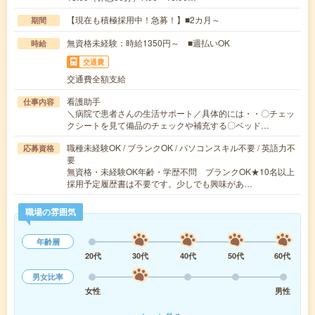
【現在も積極採用中！急募！】■2カ月～
期間
無資格未経験：時給1350円～ ■週払いOK
時給
交通費
交通費全額支給
看護助手
仕事内容
＼病院で患者さんの生活サポート／具体的には・・〇チェッ
クシートを見て備品のチェックや補充する〇ベッド…
職種未経験OK / ブランクOK / パソコンスキル不要 / 英語力不
応募資格
要
無資格・未経験OK年齢・学歴不問 ブランクOK★10名以上
採用予定履歴書は不要です。少しでも興味があ…
職場の雰囲気
年齢層
20代
30代
40代
50代
60代
男女比率
女性
男性