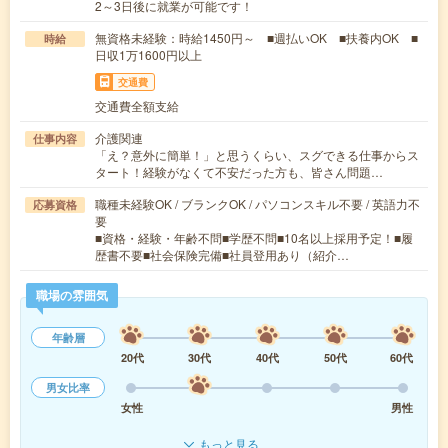
2～3日後に就業が可能です！
無資格未経験：時給1450円～ ■週払いOK ■扶養内OK ■
時給
日収1万1600円以上
交通費
交通費全額支給
介護関連
仕事内容
「え？意外に簡単！」と思うくらい、スグできる仕事からス
タート！経験がなくて不安だった方も、皆さん問題…
職種未経験OK / ブランクOK / パソコンスキル不要 / 英語力不
応募資格
要
■資格・経験・年齢不問■学歴不問■10名以上採用予定！■履
歴書不要■社会保険完備■社員登用あり（紹介…
職場の雰囲気
年齢層
20代
30代
40代
50代
60代
男女比率
女性
男性
もっと見る