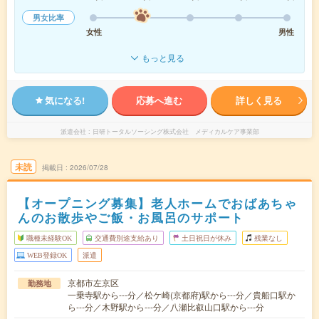
男女比率
女性
男性
もっと見る
気になる!
応募へ進む
詳しく見る
派遣会社
日研トータルソーシング株式会社 メディカルケア事業部
未読
掲載日
2026/07/28
【オープニング募集】老人ホームでおばあちゃ
んのお散歩やご飯・お風呂のサポート
職種未経験OK
交通費別途支給あり
土日祝日が休み
残業なし
WEB登録OK
派遣
京都市左京区
勤務地
一乗寺駅から---分／松ケ崎(京都府)駅から---分／貴船口駅か
ら---分／木野駅から---分／八瀬比叡山口駅から---分