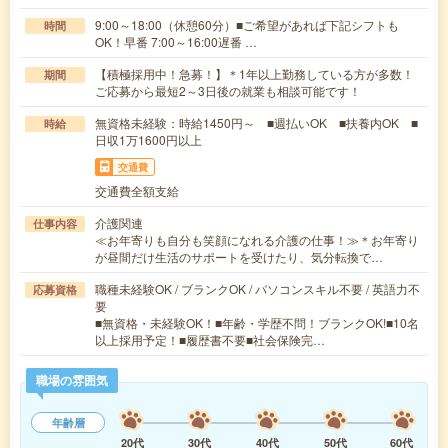
9:00～18:00（休憩60分）■ご希望があれば下記シフトも
時間
OK！早番 7:00～16:00遅番 …
【積極採用中！急募！】＊1年以上勤務している方が多数！
期間
ご応募から最短2～3日後の就業も相談可能です！
無資格未経験：時給1450円～ ■週払いOK ■扶養内OK ■
時給
日収1万1600円以上
交通費
交通費全額支給
介護関連
仕事内容
≪お年寄りも自分も笑顔になれる介護の仕事！≫＊お年寄り
が昼間だけ生活のサポートを受けたり、気分転換で…
職種未経験OK / ブランクOK / パソコンスキル不要 / 英語力不
応募資格
要
■無資格・未経験OK！■年齢・学歴不問！ブランクOK!■10名
以上採用予定！■履歴書不要■社会保険完…
職場の雰囲気
年齢層
20代
30代
40代
50代
60代