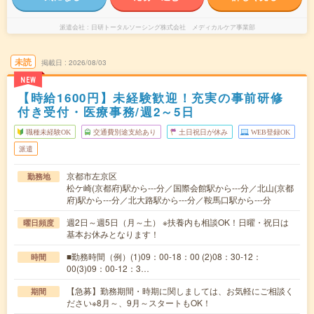
派遣会社
日研トータルソーシング株式会社 メディカルケア事業部
未読
掲載日
2026/08/03
NEW
【時給1600円】未経験歓迎！充実の事前研修
付き受付・医療事務/週2～5日
職種未経験OK
交通費別途支給あり
土日祝日が休み
WEB登録OK
派遣
京都市左京区
勤務地
松ケ崎(京都府)駅から---分／国際会館駅から---分／北山(京都
府)駅から---分／北大路駅から---分／鞍馬口駅から---分
週2日～週5日（月～土） ※扶養内も相談OK！日曜・祝日は
曜日頻度
基本お休みとなります！
■勤務時間（例）(1)09：00-18：00 (2)08：30-12：
時間
00(3)09：00-12：3…
【急募】勤務期間・時期に関しましては、お気軽にご相談く
期間
ださい※8月～、9月～スタートもOK！