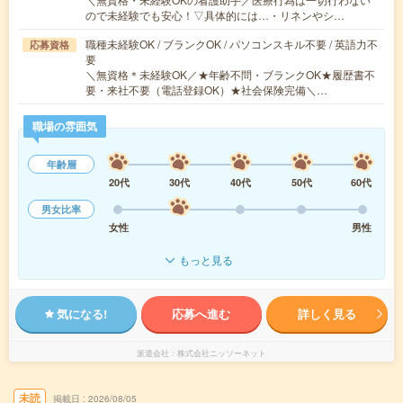
ので未経験でも安心！▽具体的には…・リネンやシ…
職種未経験OK / ブランクOK / パソコンスキル不要 / 英語力不
応募資格
要
＼無資格＊未経験OK／★年齢不問・ブランクOK★履歴書不
要・来社不要（電話登録OK）★社会保険完備＼…
職場の雰囲気
年齢層
20代
30代
40代
50代
60代
男女比率
女性
男性
もっと見る
気になる!
応募へ進む
詳しく見る
派遣会社
株式会社ニッソーネット
未読
掲載日
2026/08/05