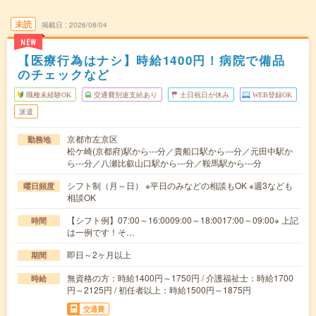
未読
掲載日
2026/08/04
NEW
【医療行為はナシ】時給1400円！病院で備品
のチェックなど
職種未経験OK
交通費別途支給あり
土日祝日が休み
WEB登録OK
派遣
京都市左京区
勤務地
松ケ崎(京都府)駅から---分／貴船口駅から---分／元田中駅か
ら---分／八瀬比叡山口駅から---分／鞍馬駅から---分
シフト制（月～日） ※平日のみなどの相談もOK ※週3なども
曜日頻度
相談OK
【シフト例】07:00～16:0009:00～18:0017:00～09:00※ 上記
時間
は一例です！そ…
即日～2ヶ月以上
期間
無資格の方：時給1400円～1750円 / 介護福祉士：時給1700
時給
円～2125円 / 初任者以上：時給1500円～1875円
交通費