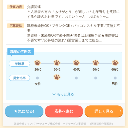
介護関連
仕事内容
＊入居者の方の「ありがとう」が嬉しい＊お年寄りを笑顔に
する介護のお仕事です。おじいちゃん、おばあちゃ…
職種未経験OK / ブランクOK / パソコンスキル不要 / 英語力不
応募資格
要
無資格・未経験OK年齢不問★10名以上採用予定★履歴書は
不要です▽応募後の流れ1)翌営業日までに担当…
職場の雰囲気
年齢層
20代
30代
40代
50代
60代
男女比率
女性
男性
もっと見る
気になる!
応募へ進む
詳しく見る
派遣会社
マンパワーグループ株式会社 ケアサービス事業部 （医療福祉介護関連）