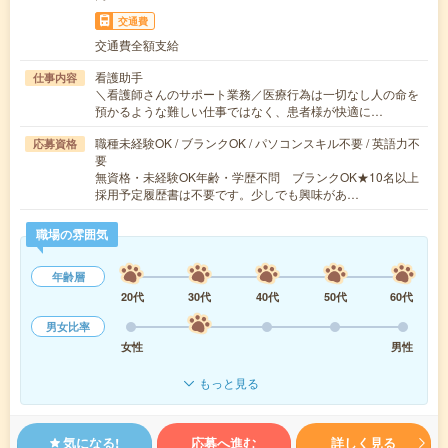
交通費
交通費全額支給
看護助手
仕事内容
＼看護師さんのサポート業務／医療行為は一切なし人の命を
預かるような難しい仕事ではなく、患者様が快適に…
職種未経験OK / ブランクOK / パソコンスキル不要 / 英語力不
応募資格
要
無資格・未経験OK年齢・学歴不問 ブランクOK★10名以上
採用予定履歴書は不要です。少しでも興味があ…
職場の雰囲気
年齢層
20代
30代
40代
50代
60代
男女比率
女性
男性
もっと見る
気になる!
応募へ進む
詳しく見る