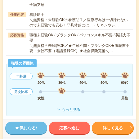
全額支給
看護助手
仕事内容
＼無資格・未経験OKの看護助手／医療行為は一切行わない
ので未経験でも安心！▽具体的には…・リネンやシ…
職種未経験OK / ブランクOK / パソコンスキル不要 / 英語力不
応募資格
要
＼無資格＊未経験OK／★年齢不問・ブランクOK★履歴書不
要・来社不要（電話登録OK）★社会保険完備＼…
職場の雰囲気
年齢層
20代
30代
40代
50代
60代
男女比率
女性
男性
もっと見る
気になる!
応募へ進む
詳しく見る