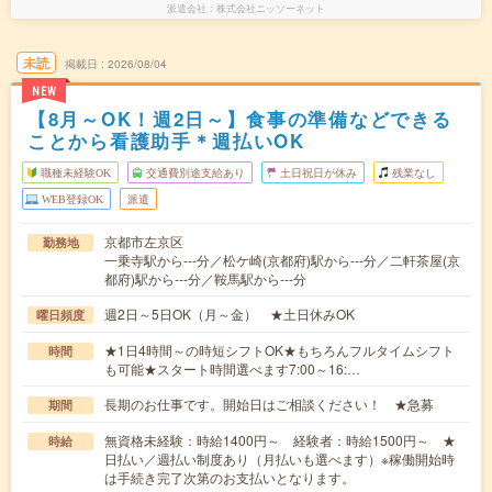
派遣会社
株式会社ニッソーネット
未読
掲載日
2026/08/04
NEW
【8月～OK！週2日～】食事の準備などできる
ことから看護助手＊週払いOK
職種未経験OK
交通費別途支給あり
土日祝日が休み
残業なし
WEB登録OK
派遣
京都市左京区
勤務地
一乗寺駅から---分／松ケ崎(京都府)駅から---分／二軒茶屋(京
都府)駅から---分／鞍馬駅から---分
週2日～5日OK（月～金） ★土日休みOK
曜日頻度
★1日4時間～の時短シフトOK★もちろんフルタイムシフト
時間
も可能★スタート時間選べます7:00～16:…
長期のお仕事です。開始日はご相談ください！ ★急募
期間
無資格未経験：時給1400円～ 経験者：時給1500円～ ★
時給
日払い／週払い制度あり（月払いも選べます）※稼働開始時
は手続き完了次第のお支払いとなります。