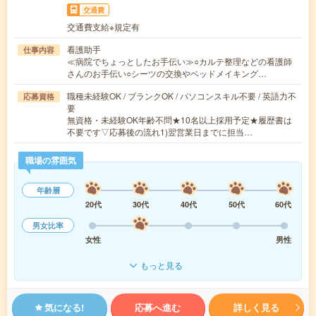
交通費
交通費支給※規定有
看護助手
仕事内容
≪病院でちょっとしたお手伝い≫○カルテ整理などの看護師
さんのお手伝い○シーツの交換やベッドメイキング…
職種未経験OK / ブランクOK / パソコンスキル不要 / 英語力不
応募資格
要
無資格・未経験OK年齢不問★10名以上採用予定★履歴書は
不要です▽応募後の流れ1)翌営業日までに担当…
職場の雰囲気
年齢層
20代
30代
40代
50代
60代
男女比率
女性
男性
もっと見る
気になる!
応募へ進む
詳しく見る