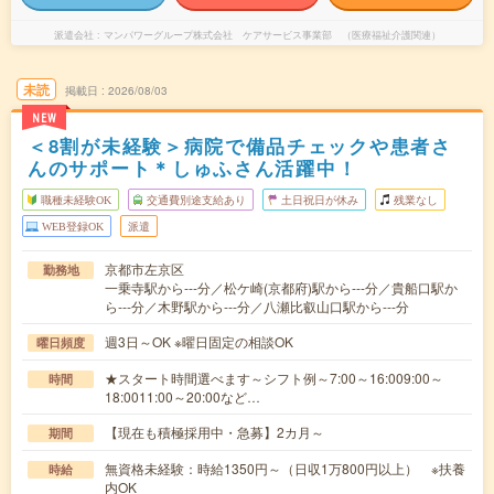
派遣会社
マンパワーグループ株式会社 ケアサービス事業部 （医療福祉介護関連）
未読
掲載日
2026/08/03
NEW
＜8割が未経験＞病院で備品チェックや患者さ
んのサポート＊しゅふさん活躍中！
職種未経験OK
交通費別途支給あり
土日祝日が休み
残業なし
WEB登録OK
派遣
京都市左京区
勤務地
一乗寺駅から---分／松ケ崎(京都府)駅から---分／貴船口駅か
ら---分／木野駅から---分／八瀬比叡山口駅から---分
週3日～OK ※曜日固定の相談OK
曜日頻度
★スタート時間選べます～シフト例～7:00～16:009:00～
時間
18:0011:00～20:00など…
【現在も積極採用中・急募】2カ月～
期間
無資格未経験：時給1350円～（日収1万800円以上） ※扶養
時給
内OK