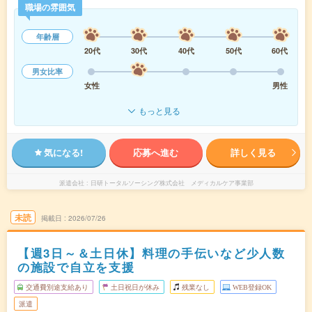
職場の雰囲気
年齢層
20代
30代
40代
50代
60代
男女比率
女性
男性
もっと見る
気になる!
応募へ進む
詳しく見る
派遣会社
日研トータルソーシング株式会社 メディカルケア事業部
未読
掲載日
2026/07/26
【週3日～＆土日休】料理の手伝いなど少人数
の施設で自立を支援
交通費別途支給あり
土日祝日が休み
残業なし
WEB登録OK
派遣