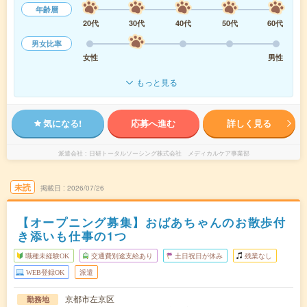
年齢層
20代
30代
40代
50代
60代
男女比率
女性
男性
もっと見る
気になる!
応募へ進む
詳しく見る
派遣会社
日研トータルソーシング株式会社 メディカルケア事業部
未読
掲載日
2026/07/26
【オープニング募集】おばあちゃんのお散歩付
き添いも仕事の1つ
職種未経験OK
交通費別途支給あり
土日祝日が休み
残業なし
WEB登録OK
派遣
京都市左京区
勤務地