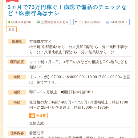
3ヵ月で73万円稼ぐ！病院で備品のチェックな
ど＊医療行為はナシ
職種未経験OK
交通費別途支給あり
土日祝日が休み
WEB登録OK
派遣
京都市左京区
勤務地
松ケ崎(京都府)駅から---分／貴船口駅から---分／元田中駅か
ら---分／八瀬比叡山口駅から---分／鞍馬駅から---分
シフト制（月～日） ※平日のみなどの相談もOK ※週3なども
曜日頻度
相談OK
【シフト例】07:00～16:0009:00～18:0017:00～09:00※ 上記
時間
は一例です！そ…
即日～2ヶ月以上 ■開始日の相談OK！
期間
無資格の方：時給1400円～1750円 / 介護福祉士：時給1700
時給
円～2125円 / 初任者以上：時給1500円～1875円
交通費
全額支給
看護助手
仕事内容
＼無資格・未経験OKの看護助手／医療行為は一切行わない