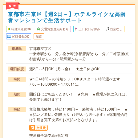
NEW
京都市左京区【週2日～】ホテルライクな高齢
者マンションで生活サポート
職種未経験OK
交通費別途支給あり
土日祝日が休み
残業なし
WEB登録OK
派遣
京都市左京区
勤務地
一乗寺駅から---分／松ケ崎(京都府)駅から---分／二軒茶屋(京
都府)駅から---分／鞍馬駅から---分
週2日～5日OK（月～金） ★土日休みOK
曜日頻度
★1日4時間～の時短シフトOK★スタート時間選べます！
時間
7:00～16:009:00～17:0011:…
開始日はご相談ください！ ★急募 ★職場が気に入れば、
期間
長期でも働けます！
無資格未経験：時給1400円～ 経験者：時給1500円～ ★
時給
日払い／週払い制度あり（月払いも選べます）※稼働開始時
は手続き完了次第のお支払いとなります。
交通費
交通費全額支給※規定有