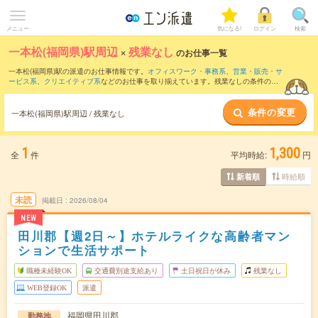
メニュー
気になる!
ログイン
検索
一本松(福岡県)駅周辺
×
残業なし
のお仕事一覧
一本松(福岡県)駅の派遣のお仕事情報です。
オフィスワーク・事務系
、
営業・販売・サ
ービス系
、
クリエイティブ系
などのお仕事を取り揃えています。残業なしの条件の他
に、
交通費別途支給あり
、
職種未経験OK
、
友だちと一緒の応募OK
などのこだわり条
件も取り揃えています。
条件の変更
一本松(福岡県)駅周辺 / 残業なし
1
1,300
全
件
平均時給:
円
時給順
新着順
未読
掲載日
2026/08/04
NEW
田川郡【週2日～】ホテルライクな高齢者マン
ションで生活サポート
職種未経験OK
交通費別途支給あり
土日祝日が休み
残業なし
WEB登録OK
派遣
福岡県田川郡
勤務地