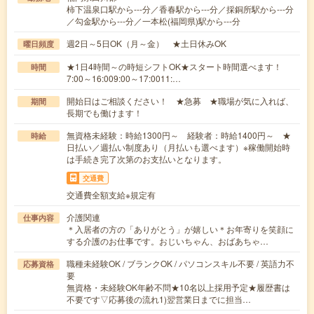
柿下温泉口駅から---分／香春駅から---分／採銅所駅から---分
／勾金駅から---分／一本松(福岡県)駅から---分
週2日～5日OK（月～金） ★土日休みOK
曜日頻度
★1日4時間～の時短シフトOK★スタート時間選べます！
時間
7:00～16:009:00～17:0011:…
開始日はご相談ください！ ★急募 ★職場が気に入れば、
期間
長期でも働けます！
無資格未経験：時給1300円～ 経験者：時給1400円～ ★
時給
日払い／週払い制度あり（月払いも選べます）※稼働開始時
は手続き完了次第のお支払いとなります。
交通費
交通費全額支給※規定有
介護関連
仕事内容
＊入居者の方の「ありがとう」が嬉しい＊お年寄りを笑顔に
する介護のお仕事です。おじいちゃん、おばあちゃ…
職種未経験OK / ブランクOK / パソコンスキル不要 / 英語力不
応募資格
要
無資格・未経験OK年齢不問★10名以上採用予定★履歴書は
不要です▽応募後の流れ1)翌営業日までに担当…