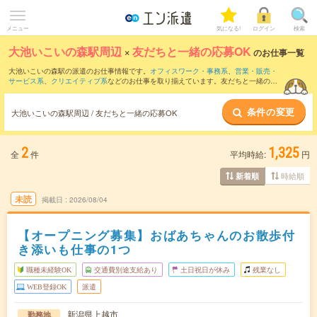
メニュー
気になる!
ログイン
検索
大池いこいの森駅周辺
×
友だちと一緒の応募OK
のお仕事一覧
大池いこいの森駅の派遣のお仕事情報です。
オフィスワーク・事務系
、
営業・販売・
サービス系
、
クリエイティブ系
などのお仕事を取り揃えています。友だちと一緒の応
募OKの条件の他に、
交通費別途支給あり
、
職種未経験OK
、
残業なし
などのこだわり
条件も取り揃えています。
条件の変更
大池いこいの森駅周辺 / 友だちと一緒の応募OK
2
1,325
全
件
平均時給:
円
時給順
新着順
未読
掲載日
2026/08/04
【オープニング募集】おばあちゃんのお散歩付
き添いも仕事の1つ
職種未経験OK
交通費別途支給あり
土日祝日が休み
残業なし
WEB登録OK
派遣
新潟県上越市
勤務地