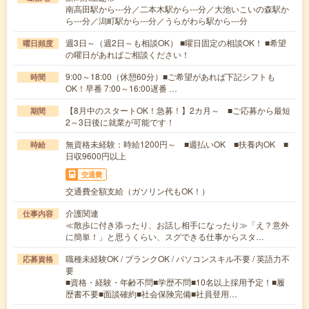
南高田駅から---分／二本木駅から---分／大池いこいの森駅か
ら---分／潟町駅から---分／うらがわら駅から---分
週3日～（週2日～も相談OK） ■曜日固定の相談OK！ ■希望
曜日頻度
の曜日があればご相談ください！
9:00～18:00（休憩60分）■ご希望があれば下記シフトも
時間
OK！早番 7:00～16:00遅番 …
【8月中のスタートOK！急募！】2カ月～ ■ご応募から最短
期間
2～3日後に就業が可能です！
無資格未経験：時給1200円～ ■週払いOK ■扶養内OK ■
時給
日収9600円以上
交通費
交通費全額支給（ガソリン代もOK！）
介護関連
仕事内容
≪散歩に付き添ったり、お話し相手になったり≫「え？意外
に簡単！」と思うくらい、スグできる仕事からスタ…
職種未経験OK / ブランクOK / パソコンスキル不要 / 英語力不
応募資格
要
■資格・経験・年齢不問■学歴不問■10名以上採用予定！■履
歴書不要■面談確約■社会保険完備■社員登用…