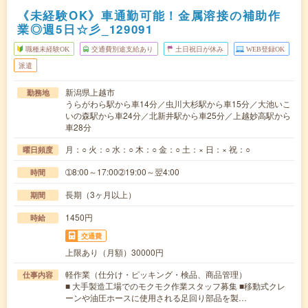
《未経験OK》車通勤可能！金属溶接の補助作
業◎週5日☆彡_129091
職種未経験OK
交通費別途支給あり
土日祝日が休み
WEB登録OK
派遣
新潟県上越市
勤務地
うらがわら駅から車14分／虫川大杉駅から車15分／大池いこ
いの森駅から車24分／北新井駅から車25分／上越妙高駅から
車28分
月：○ 火：○ 水：○ 木：○ 金：○ 土：× 日：× 祝：○
曜日頻度
➀8:00～17:00➁19:00～翌4:00
時間
長期（3ヶ月以上）
期間
1450円
時給
交通費
上限あり（月額）30000円
軽作業（仕分け・ピッキング・検品、商品管理）
仕事内容
■ 大手製造工場でのモクモク作業スタッフ募集 ■移動式クレ
ーンや油圧ホースに使用される足回り部品を製…