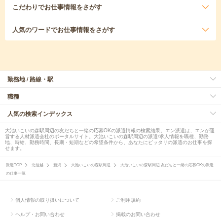
こだわり
でお仕事情報をさがす
人気のワード
でお仕事情報をさがす
勤務地 / 路線・駅
職種
人気の検索インデックス
大池いこいの森駅周辺の友だちと一緒の応募OKの派遣情報の検索結果。エン派遣は、エンが運
営する人材派遣会社のポータルサイト。大池いこいの森駅周辺の派遣/求人情報を職種、勤務
地、時給、勤務時間、長期・短期などの希望条件から、あなたにピッタリの派遣のお仕事を探
せます。
派遣TOP
北信越
新潟
大池いこいの森駅周辺
大池いこいの森駅周辺 友だちと一緒の応募OKの派遣
の仕事一覧
個人情報の取り扱いについて
ご利用規約
ヘルプ・お問い合わせ
掲載のお問い合わせ