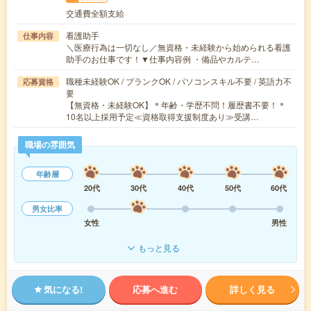
交通費全額支給
看護助手
仕事内容
＼医療行為は一切なし／無資格・未経験から始められる看護
助手のお仕事です！▼仕事内容例 ・備品やカルテ…
職種未経験OK / ブランクOK / パソコンスキル不要 / 英語力不
応募資格
要
【無資格・未経験OK】＊年齢・学歴不問！履歴書不要！＊
10名以上採用予定≪資格取得支援制度あり≫受講…
職場の雰囲気
年齢層
20代
30代
40代
50代
60代
男女比率
女性
男性
もっと見る
気になる!
応募へ進む
詳しく見る