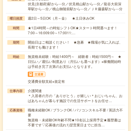
伏見(京都府)駅から---分／伏見桃山駅から---分／龍谷大前深
草駅から---分／桃山御陵前駅から---分／ＪＲ藤森駅から---分
週2日～5日OK（月～金） ★土日休みOK
曜日頻度
★1日4時間～の時短シフトOK★スタート時間選べます！
時間
7:00～16:009:00～17:0011:…
開始日はご相談ください！ ★急募 ★職場が気に入れば、
期間
長期でも働けます！
無資格未経験：時給1400円～ 経験者：時給1500円～ ★
時給
日払い／週払い制度あり（月払いも選べます）※稼働開始時
は手続き完了次第のお支払いとなります。
交通費
交通費全額支給※規定有
介護関連
仕事内容
＊入居者の方の「ありがとう」が嬉しい＊おじいちゃん、お
ばあちゃんが暮らす施設での生活サポートをお任せ…
職種未経験OK / ブランクOK / パソコンスキル不要 / 英語力不
応募資格
要
無資格・未経験OK年齢不問★10名以上採用予定★履歴書は
不要です▽応募後の流れ1)翌営業日までに担当…