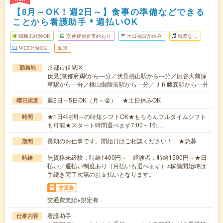
【8月～OK！週2日～】食事の準備などできる
ことから看護助手＊週払いOK
職種未経験OK
交通費別途支給あり
土日祝日が休み
残業なし
WEB登録OK
派遣
京都市伏見区
勤務地
伏見(京都府)駅から---分／伏見桃山駅から---分／龍谷大前深
草駅から---分／桃山御陵前駅から---分／ＪＲ藤森駅から---分
週2日～5日OK（月～金） ★土日休みOK
曜日頻度
★1日4時間～の時短シフトOK★もちろんフルタイムシフト
時間
も可能★スタート時間選べます7:00～16:…
長期のお仕事です。開始日はご相談ください！ ★急募
期間
無資格未経験：時給1400円～ 経験者：時給1500円～★日
時給
払い／週払い制度あり（月払いも選べます）※稼働開始時は
手続き完了次第のお支払いとなります。
交通費
交通費支給※規定有
看護助手
仕事内容