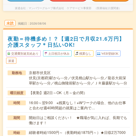
派遣会社
マンパワーグループ株式会社 ケアサービス事業部 （医療福祉介護関連）
未読
掲載日
2026/08/06
夜勤＝待機多め！？【週2日で月収21.6万円】
介護スタッフ＊日払いOK!
交通費別途支給あり
土日祝日が休み
残業なし
WEB登録OK
派遣
京都市伏見区
勤務地
伏見(京都府)駅から---分／伏見桃山駅から---分／龍谷大前深
草駅から---分／桃山御陵前駅から---分／ＪＲ藤森駅から---分
【夜勤】週2日～OK（月～金の間）
曜日頻度
16:00～翌9:00 ※残業なし！※Wワークの場合、他のお仕事
時間
と合わせ週40時間超の就業はご案内で…
開始日はご相談ください！ ★職場が気に入れば、長期でも
期間
働けます！
経験者時給1500円～（夜勤時給1875円～）★日収2万7000
時給