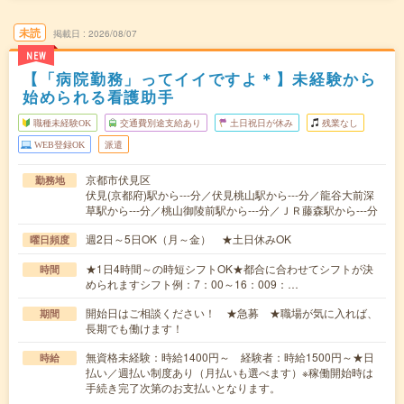
未読
掲載日
2026/08/07
NEW
【「病院勤務」ってイイですよ＊】未経験から
始められる看護助手
職種未経験OK
交通費別途支給あり
土日祝日が休み
残業なし
WEB登録OK
派遣
京都市伏見区
勤務地
伏見(京都府)駅から---分／伏見桃山駅から---分／龍谷大前深
草駅から---分／桃山御陵前駅から---分／ＪＲ藤森駅から---分
週2日～5日OK（月～金） ★土日休みOK
曜日頻度
★1日4時間～の時短シフトOK★都合に合わせてシフトが決
時間
められますシフト例：7：00～16：009：…
開始日はご相談ください！ ★急募 ★職場が気に入れば、
期間
長期でも働けます！
無資格未経験：時給1400円～ 経験者：時給1500円～★日
時給
払い／週払い制度あり（月払いも選べます）※稼働開始時は
手続き完了次第のお支払いとなります。