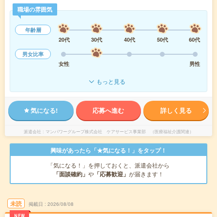
職場の雰囲気
年齢層
20代
30代
40代
50代
60代
男女比率
女性
男性
もっと見る
気になる!
応募へ進む
詳しく見る
派遣会社
マンパワーグループ株式会社 ケアサービス事業部 （医療福祉介護関連）
興味があったら「★気になる！」をタップ！
「気になる！」を押しておくと、派遣会社から
「面談確約」
や
「応募歓迎」
が届きます！
未読
掲載日
2026/08/08
NEW