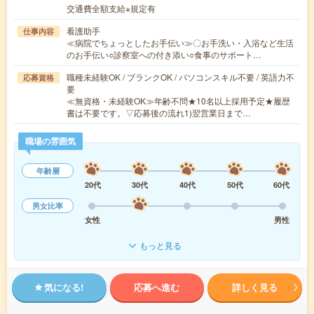
交通費全額支給※規定有
看護助手
仕事内容
≪病院でちょっとしたお手伝い≫〇お手洗い・入浴など生活
のお手伝い○診察室への付き添い○食事のサポート…
職種未経験OK / ブランクOK / パソコンスキル不要 / 英語力不
応募資格
要
≪無資格・未経験OK≫年齢不問★10名以上採用予定★履歴
書は不要です。▽応募後の流れ1)翌営業日まで…
職場の雰囲気
年齢層
20代
30代
40代
50代
60代
男女比率
女性
男性
もっと見る
気になる!
応募へ進む
詳しく見る