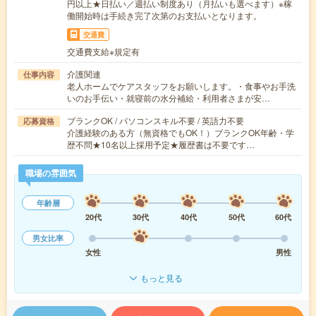
円以上★日払い／週払い制度あり（月払いも選べます）※稼
働開始時は手続き完了次第のお支払いとなります。
交通費
交通費支給※規定有
介護関連
仕事内容
老人ホームでケアスタッフをお願いします。・食事やお手洗
いのお手伝い・就寝前の水分補給・利用者さまが安…
ブランクOK / パソコンスキル不要 / 英語力不要
応募資格
介護経験のある方（無資格でもOK！）ブランクOK年齢・学
歴不問★10名以上採用予定★履歴書は不要です…
職場の雰囲気
年齢層
20代
30代
40代
50代
60代
男女比率
女性
男性
もっと見る