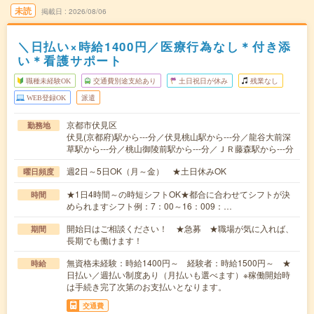
未読
掲載日
2026/08/06
＼日払い×時給1400円／医療行為なし＊付き添
い＊看護サポート
職種未経験OK
交通費別途支給あり
土日祝日が休み
残業なし
WEB登録OK
派遣
京都市伏見区
勤務地
伏見(京都府)駅から---分／伏見桃山駅から---分／龍谷大前深
草駅から---分／桃山御陵前駅から---分／ＪＲ藤森駅から---分
週2日～5日OK（月～金） ★土日休みOK
曜日頻度
★1日4時間～の時短シフトOK★都合に合わせてシフトが決
時間
められますシフト例：7：00～16：009：…
開始日はご相談ください！ ★急募 ★職場が気に入れば、
期間
長期でも働けます！
無資格未経験：時給1400円～ 経験者：時給1500円～ ★
時給
日払い／週払い制度あり（月払いも選べます）※稼働開始時
は手続き完了次第のお支払いとなります。
交通費