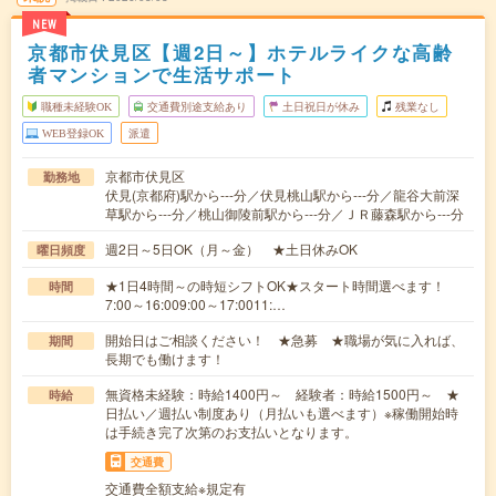
NEW
京都市伏見区【週2日～】ホテルライクな高齢
者マンションで生活サポート
職種未経験OK
交通費別途支給あり
土日祝日が休み
残業なし
WEB登録OK
派遣
京都市伏見区
勤務地
伏見(京都府)駅から---分／伏見桃山駅から---分／龍谷大前深
草駅から---分／桃山御陵前駅から---分／ＪＲ藤森駅から---分
週2日～5日OK（月～金） ★土日休みOK
曜日頻度
★1日4時間～の時短シフトOK★スタート時間選べます！
時間
7:00～16:009:00～17:0011:…
開始日はご相談ください！ ★急募 ★職場が気に入れば、
期間
長期でも働けます！
無資格未経験：時給1400円～ 経験者：時給1500円～ ★
時給
日払い／週払い制度あり（月払いも選べます）※稼働開始時
は手続き完了次第のお支払いとなります。
交通費
交通費全額支給※規定有