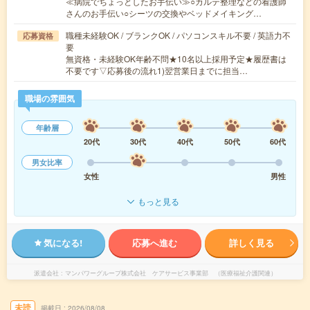
≪病院でちょっとしたお手伝い≫○カルテ整理などの看護師
さんのお手伝い○シーツの交換やベッドメイキング…
職種未経験OK / ブランクOK / パソコンスキル不要 / 英語力不
応募資格
要
無資格・未経験OK年齢不問★10名以上採用予定★履歴書は
不要です▽応募後の流れ1)翌営業日までに担当…
職場の雰囲気
年齢層
20代
30代
40代
50代
60代
男女比率
女性
男性
もっと見る
気になる!
応募へ進む
詳しく見る
派遣会社
マンパワーグループ株式会社 ケアサービス事業部 （医療福祉介護関連）
未読
掲載日
2026/08/08