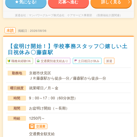
気になる!
応募へ進む
詳しく見る
派遣会社
マンパワーグループ株式会社 ケアサービス事業部 （医療福祉介護関連）
未読
掲載日
2026/08/06
【盆明け開始！】学校事務スタッフ〇嬉しい土
日祝休み〇藤森駅
職種未経験OK
交通費別途支給あり
土日祝日が休み
派遣
京都市伏見区
勤務地
ＪＲ藤森駅から徒歩---分／藤森駅から徒歩---分
就業曜日／月～金
曜日頻度
9：00～17：00（60分休憩）
時間
お盆明け開始（～長期）
期間
1250円～
時給
交通費
交通費全額支給