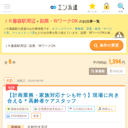
メニュー
気になる!
ログイン
検索
ＪＲ藤森駅周辺
×
副業・WワークOK
のお仕事一覧
ＪＲ藤森駅の派遣のお仕事情報です。
オフィスワーク・事務系
、
営業・販売・サービ
ス系
、
クリエイティブ系
などのお仕事を取り揃えています。副業・WワークOKの条件
の他に、
交通費別途支給あり
、
職種未経験OK
、
友だちと一緒の応募OK
などのこだわ
り条件も取り揃えています。
条件の変更
ＪＲ藤森駅周辺 / 副業・WワークOK
8
1,394
全
件
平均時給:
円
時給順
新着順
未読
掲載日
2026/08/09
NEW
【計画業務・家族対応ナシも叶う】現場に向き
合える＊高齢者ケアスタッフ
職種未経験OK
交通費別途支給あり
土日祝日が休み
残業なし
WEB登録OK
派遣
京都市伏見区
勤務地