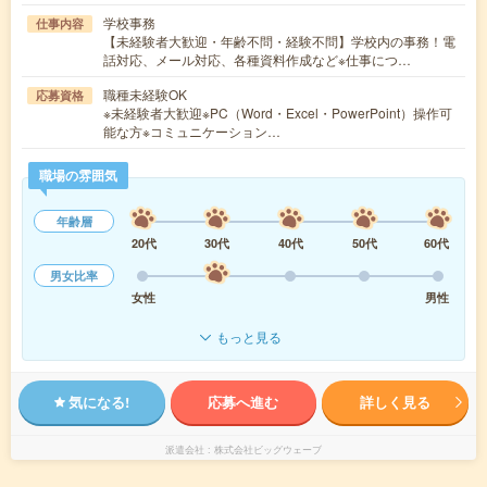
学校事務
仕事内容
【未経験者大歓迎・年齢不問・経験不問】学校内の事務！電
話対応、メール対応、各種資料作成など※仕事につ…
職種未経験OK
応募資格
※未経験者大歓迎※PC（Word・Excel・PowerPoint）操作可
能な方※コミュニケーション…
職場の雰囲気
年齢層
20代
30代
40代
50代
60代
男女比率
女性
男性
もっと見る
気になる!
応募へ進む
詳しく見る
派遣会社
株式会社ビッグウェーブ