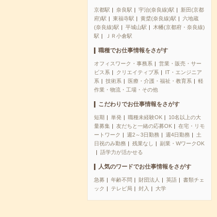
京都駅
奈良駅
宇治(奈良線)駅
新田(京都
府)駅
東福寺駅
黄檗(奈良線)駅
六地蔵
(奈良線)駅
平城山駅
木幡(京都府・奈良線)
駅
ＪＲ小倉駅
職種でお仕事情報をさがす
オフィスワーク・事務系
営業・販売・サー
ビス系
クリエイティブ系
IT・エンジニア
系
技術系
医療・介護・福祉・教育系
軽
作業・物流・工場・その他
こだわりでお仕事情報をさがす
短期
単発
職種未経験OK
10名以上の大
量募集
友だちと一緒の応募OK
在宅・リモ
ートワーク
週2～3日勤務
週4日勤務
土
日祝のみ勤務
残業なし
副業・WワークOK
語学力が活かせる
人気のワードでお仕事情報をさがす
急募
年齢不問
財団法人
英語
書類チェ
ック
テレビ局
封入
大学