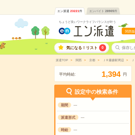
エン派遣
23221
件
エンバイト
28905
件
ちょうど良いワークライフバランスが叶う
関西版
気になる！リスト
0
保存し
派遣TOP
関西
京都
ＪＲ藤森駅周辺
Ｊ
,
1
3
9
4
平均時給:
円
設定中の検索条件
期間
---
派遣形式
---
時給
---