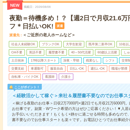
NEW
掲載日
2026/08/06
夜勤＝待機多め！？【週2日で月収21.6
フ＊日払いOK!
派遣
＜ご近所の老人ホームなど＞
派遣先
社会人未経験OK
ブランクOK
大学生歓迎
既卒第二新卒OK
10名
OA不要
英語不要
履歴書不要
40～50代活躍
60歳以上活躍
しゅ
土日祝休
17時以降スタート
深夜・早朝
残業なし
シフト
交替
交費支給
車通勤可
服装自由
日払いOK
週払いOK
職場が禁煙
自転車・バイクOK
看護師
介護士
ここがポイント！
＜経験活かして稼ぐ＞来社＆履歴書不要なのでお仕事ス
＜稼げる夜勤のお仕事＞日収2万7000円×週2日でも月収21万6000
お仕事です。副業・Wワーク希望の方はぜひご応募ください！▼入居
お手伝いいただきます！もくもく×静かに過ごせる時間も多めなので
書不要なのでお仕事スタートも楽々です。お電話ひとつでお仕事紹介