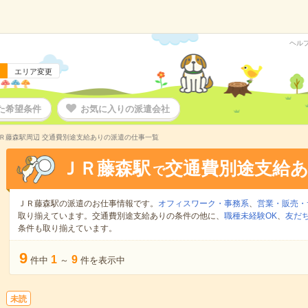
ヘル
エリア変更
た希望条件
お気に入りの派遣会社
Ｒ藤森駅周辺 交通費別途支給ありの派遣の仕事一覧
ＪＲ藤森駅
交通費別途支給
で
ＪＲ藤森駅の派遣のお仕事情報です。
オフィスワーク・事務系
、
営業・販売・
取り揃えています。交通費別途支給ありの条件の他に、
職種未経験OK
、
友だ
条件も取り揃えています。
9
1
9
件中
～
件を表示中
未読