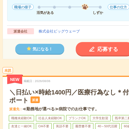
職場の様子
仕事の仕方
活気がある
しずか
株式会社ビッグウェーブ
派遣会社
応募する
気になる！
未読
NEW
掲載日
2026/08/06
＼日払い×時給1400円／医療行為なし＊
ポート
派遣
≪勤務地が選べる≫病院でのお仕事です。
派遣先
職種未経験OK
社会人未経験OK
ブランクOK
大学生歓迎
既卒第二
友達と一緒OK
OA不要
英語不要
履歴書不要
40～50代活躍
6