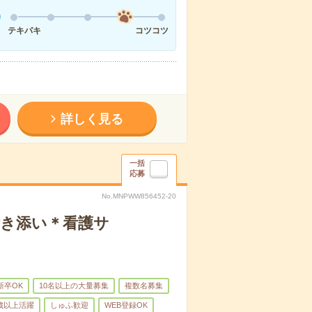
テキパキ
コツコツ
詳しく見る
一括
応募
No.MNPWW856452-20
付き添い＊看護サ
新卒OK
10名以上の大量募集
複数名募集
0歳以上活躍
しゅふ歓迎
WEB登録OK