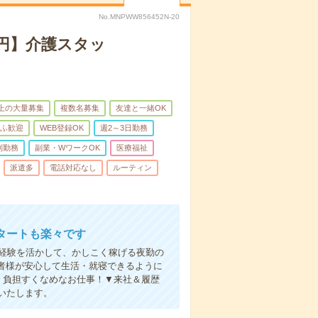
No.MNPWW856452N-20
万円】介護スタッ
以上の大量募集
複数名募集
友達と一緒OK
ふ歓迎
WEB登録OK
週2～3日勤務
制勤務
副業・WワークOK
医療福祉
派遣多
電話対応なし
ルーティン
タートも楽々です
円。経験を活かして、かしこく稼げる夜勤の
者様が安心して生活・就寝できるように
、負担すくなめなお仕事！▼来社＆履歴
いたします。