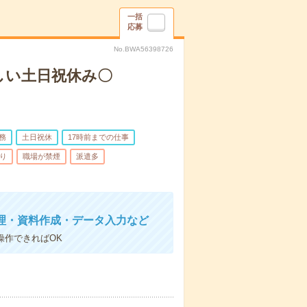
一括
応募
No.BWA56398726
しい土日祝休み〇
務
土日祝休
17時前までの仕事
り
職場が禁煙
派遣多
理・資料作成・データ入力など
操作できればOK