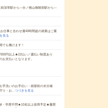
大前深草駅から---分／桃山御陵前駅から---
他のお仕事と合わせ週40時間超の就業はご案
を見る
期でも働けます！
万7000円以上★日払い／週払い制度あり
のお支払いとなります。
お手洗いのお手伝い・就寝前の水分補
守り・お…
つづきを見る
齢・学歴不問★10名以上採用予定★履歴