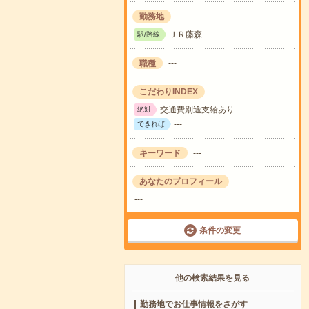
勤務地
ＪＲ藤森
駅/路線
職種
---
こだわりINDEX
交通費別途支給あり
絶対
---
できれば
キーワード
---
あなたのプロフィール
---
条件の変更
他の検索結果を見る
勤務地でお仕事情報をさがす