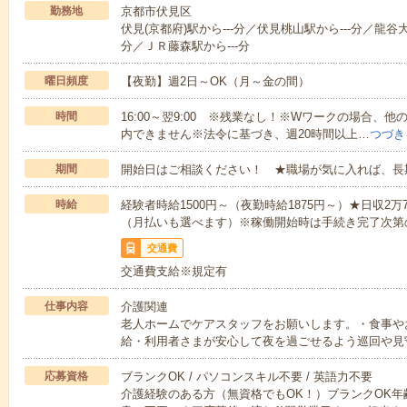
勤務地
京都市伏見区
伏見(京都府)駅から---分／伏見桃山駅から---分／龍谷
分／ＪＲ藤森駅から---分
曜日頻度
【夜勤】週2日～OK（月～金の間）
時間
16:00～翌9:00 ※残業なし！※Wワークの場合、
内できません※法令に基づき、週20時間以上…
つづき
期間
開始日はご相談ください！ ★職場が気に入れば、長
時給
経験者時給1500円～（夜勤時給1875円～）★日収2
（月払いも選べます）※稼働開始時は手続き完了次第
交通費
交通費支給※規定有
仕事内容
介護関連
老人ホームでケアスタッフをお願いします。・食事や
給・利用者さまが安心して夜を過ごせるよう巡回や見
応募資格
ブランクOK / パソコンスキル不要 / 英語力不要
介護経験のある方（無資格でもOK！）ブランクOK年