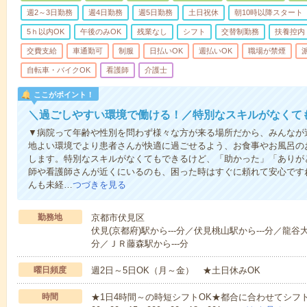
週2～3日勤務
週4日勤務
週5日勤務
土日祝休
朝10時以降スタート
5ｈ以内OK
午後のみOK
残業なし
シフト
交替制勤務
扶養控内
交費支給
車通勤可
制服
日払いOK
週払いOK
職場が禁煙
自転車・バイクOK
看護師
介護士
ここがポイント！
＼過ごしやすい環境で働ける！／特別なスキルがなくて
▼病院って年齢や性別を問わず様々な方が来る場所だから、みんなが
地よい環境でより患者さんが快適に過ごせるよう、お食事やお風呂の
します。特別なスキルがなくてもできるけど、「助かった」「ありが
師や看護師さんが近くにいるのも、困った時はすぐに頼れて安心です
んも未経…
つづきを見る
勤務地
京都市伏見区
伏見(京都府)駅から---分／伏見桃山駅から---分／龍谷
分／ＪＲ藤森駅から---分
曜日頻度
週2日～5日OK（月～金） ★土日休みOK
時間
★1日4時間～の時短シフトOK★都合に合わせてシフト