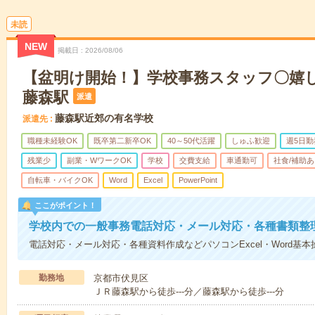
未読
NEW
掲載日
2026/08/06
【盆明け開始！】学校事務スタッフ〇嬉
藤森駅
派遣
藤森駅近郊の有名学校
派遣先
職種未経験OK
既卒第二新卒OK
40～50代活躍
しゅふ歓迎
週5日勤
残業少
副業・WワークOK
学校
交費支給
車通勤可
社食/補助あ
自転車・バイクOK
Word
Excel
PowerPoint
ここがポイント！
学校内での一般事務電話対応・メール対応・各種書類整
電話対応・メール対応・各種資料作成などパソコンExcel・Word基本
勤務地
京都市伏見区
ＪＲ藤森駅から徒歩---分／藤森駅から徒歩---分