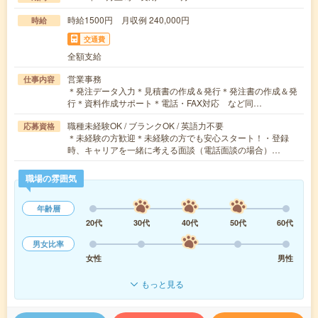
時給1500円 月収例 240,000円
時給
交通費
全額支給
営業事務
仕事内容
＊発注データ入力＊見積書の作成＆発行＊発注書の作成＆発
行＊資料作成サポート＊電話・FAX対応 など同…
職種未経験OK / ブランクOK / 英語力不要
応募資格
＊未経験の方歓迎＊未経験の方でも安心スタート！・登録
時、キャリアを一緒に考える面談（電話面談の場合）…
職場の雰囲気
年齢層
20代
30代
40代
50代
60代
男女比率
女性
男性
もっと見る