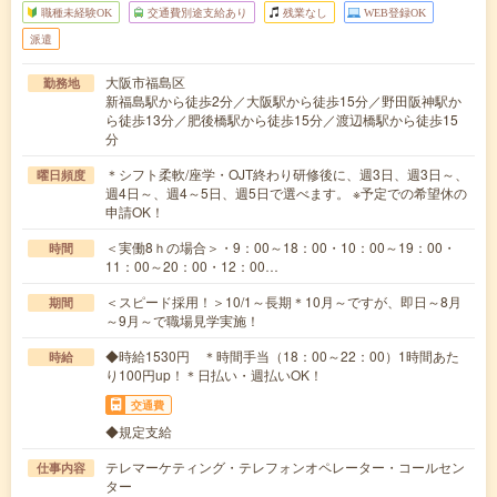
職種未経験OK
交通費別途支給あり
残業なし
WEB登録OK
派遣
大阪市福島区
勤務地
新福島駅から徒歩2分／大阪駅から徒歩15分／野田阪神駅か
ら徒歩13分／肥後橋駅から徒歩15分／渡辺橋駅から徒歩15
分
＊シフト柔軟/座学・OJT終わり研修後に、週3日、週3日～、
曜日頻度
週4日～、週4～5日、週5日で選べます。 ※予定での希望休の
申請OK！
＜実働8ｈの場合＞・9：00～18：00・10：00～19：00・
時間
11：00～20：00・12：00…
＜スピード採用！＞10/1～長期＊10月～ですが、即日～8月
期間
～9月～で職場見学実施！
◆時給1530円 ＊時間手当（18：00～22：00）1時間あた
時給
り100円up！＊日払い・週払いOK！
交通費
◆規定支給
テレマーケティング・テレフォンオペレーター・コールセン
仕事内容
ター