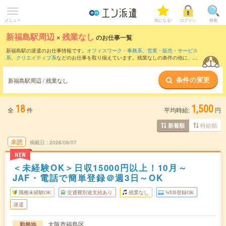
メニュー
気になる!
ログイン
検索
新福島駅周辺
×
残業なし
のお仕事一覧
新福島駅の派遣のお仕事情報です。
オフィスワーク・事務系
、
営業・販売・サービス
系
、
クリエイティブ系
などのお仕事を取り揃えています。残業なしの条件の他に、
交
通費別途支給あり
、
職種未経験OK
、
友だちと一緒の応募OK
などのこだわり条件も取
り揃えています。
条件の変更
新福島駅周辺 / 残業なし
18
1,500
全
件
平均時給:
円
時給順
新着順
未読
掲載日
2026/08/07
NEW
＜未経験OK＞日収15000円以上！10月～
JAF・電話で簡単登録＠週3日～OK
職種未経験OK
交通費別途支給あり
残業なし
WEB登録OK
派遣
大阪市福島区
勤務地