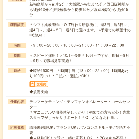
新福島駅から徒歩2分／大阪駅から徒歩15分／野田阪神駅か
ら徒歩13分／肥後橋駅から徒歩15分／渡辺橋駅から徒歩15
分
＊シフト柔軟/座学・OJT終わり研修後に、週3日、週3日～、
曜日頻度
週4日～、週4～5日、週5日で選べます。 ※予定での希望休の
申請OK！
・9：00～20：00・10：00～21：00・11：00～22：00
時間
＜スピード採用！＞10/1～長期＊10月～ですが、即日～8月
期間
～9月～で職場見学実施！
◆時給1530円 ＊時間手当（18：00～22：00）1時間あた
時給
り100円up！＊日払い・週払いOK！
交通費
◆規定支給
テレマーケティング・テレフォンオペレーター・コールセン
仕事内容
ター
＊マニュアルや研修体制しっかり！初めての方も安心！先輩
スタッフがしっかりサポート！＊Q：どんなお仕事…
職種未経験OK / ブランクOK / パソコンスキル不要 / 英語力不
応募資格
要
◆未経験OK！友達と一緒に応募もOK！＊PCスキル不要！