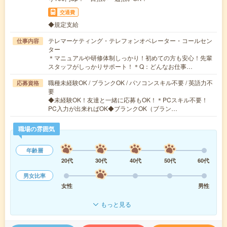
交通費
◆規定支給
テレマーケティング・テレフォンオペレーター・コールセン
仕事内容
ター
＊マニュアルや研修体制しっかり！初めての方も安心！先輩
スタッフがしっかりサポート！＊Q：どんなお仕事…
職種未経験OK / ブランクOK / パソコンスキル不要 / 英語力不
応募資格
要
◆未経験OK！友達と一緒に応募もOK！＊PCスキル不要！
PC入力が出来ればOK◆ブランクOK（ブラン…
職場の雰囲気
年齢層
20代
30代
40代
50代
60代
男女比率
女性
男性
もっと見る