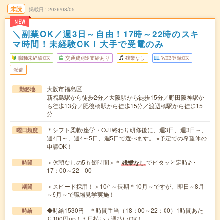
未読
掲載日
2026/08/05
NEW
＼副業OK／週3日～自由！17時～22時のスキ
マ時間！未経験OK！大手で受電のみ
職種未経験OK
交通費別途支給あり
残業なし
WEB登録OK
派遣
大阪市福島区
勤務地
新福島駅から徒歩2分／大阪駅から徒歩15分／野田阪神駅か
ら徒歩13分／肥後橋駅から徒歩15分／渡辺橋駅から徒歩15
分
＊シフト柔軟/座学・OJT終わり研修後に、週3日、週3日～、
曜日頻度
週4日～、週4～5日、週5日で選べます。 ※予定での希望休の
申請OK！
＜休憩なしの5ｈ短時間＞＊
でピタッと定時♪・
残業なし
時間
17：00～22：00
＜スピード採用！＞10/1～長期＊10月～ですが、即日～8月
期間
～9月～で職場見学実施！
◆時給1530円 ＊時間手当（18：00～22：00）1時間あた
時給
り100円up！＊日払い・週払いOK！