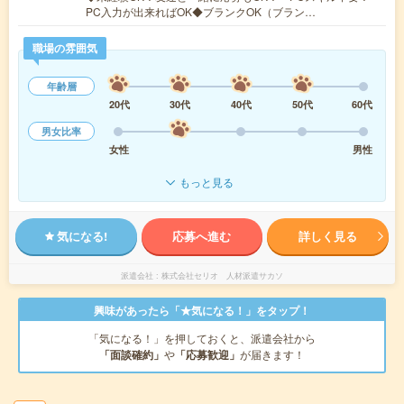
PC入力が出来ればOK◆ブランクOK（ブラン…
職場の雰囲気
年齢層
20代
30代
40代
50代
60代
男女比率
女性
男性
もっと見る
気になる!
応募へ進む
詳しく見る
派遣会社
株式会社セリオ 人材派遣サカソ
興味があったら「★気になる！」をタップ！
「気になる！」を押しておくと、派遣会社から
「面談確約」
や
「応募歓迎」
が届きます！