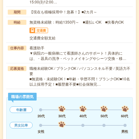
15:00(3)12:00…
【現在も積極採用中！急募！】■2カ月～
期間
無資格未経験：時給1350円～ ■週払いOK ■扶養内OK
時給
交通費
交通費全額支給
看護助手
仕事内容
▼病院の一般病棟にて看護師さんのサポート！具体的に
は、・器具の洗浄・ベットメイキングやシーツ交換・移…
職種未経験OK / ブランクOK / パソコンスキル不要 / 英語力不
応募資格
要
■無資格・未経験OK！■年齢・学歴不問！ブランクOK!■10名
以上採用予定！■履歴書不要■社会保険完…
職場の雰囲気
年齢層
20代
30代
40代
50代
60代
男女比率
女性
男性