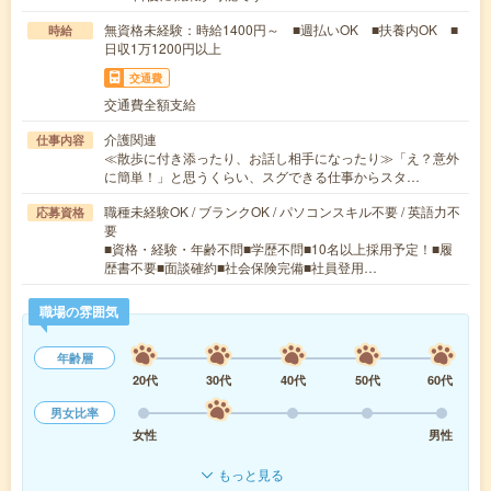
無資格未経験：時給1400円～ ■週払いOK ■扶養内OK ■
時給
日収1万1200円以上
交通費
交通費全額支給
介護関連
仕事内容
≪散歩に付き添ったり、お話し相手になったり≫「え？意外
に簡単！」と思うくらい、スグできる仕事からスタ…
職種未経験OK / ブランクOK / パソコンスキル不要 / 英語力不
応募資格
要
■資格・経験・年齢不問■学歴不問■10名以上採用予定！■履
歴書不要■面談確約■社会保険完備■社員登用…
職場の雰囲気
年齢層
20代
30代
40代
50代
60代
男女比率
女性
男性
もっと見る