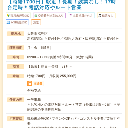
【時給1700円】駅近！長期！残業なし！17時
台定時＊電話対応やルート営業
職種未経験OK
交通費別途支給あり
土日祝日が休み
残業なし
WEB登録OK
派遣
大阪市福島区
勤務地
新福島駅から徒歩1分／福島(大阪府・阪神線)駅から徒歩1分
月～金（週5日）
曜日頻度
09:00～17:30(実働7時間30分 休憩1時間)
時間
【急募】即日～長期 ※8月～！
期間
時給1700円 月収例 255,000円
時給
交通費
全額支給
一般事務
仕事内容
＊お客様との電話対応＊ルート営業（外出は月5～6日）＊契
約関連の事務処理対応
職種未経験OK / ブランクOK / パソコンスキル不要 / 英語力不
応募資格
要
＊未経験の方歓迎＊未経験の方でも安心スタート！・登録