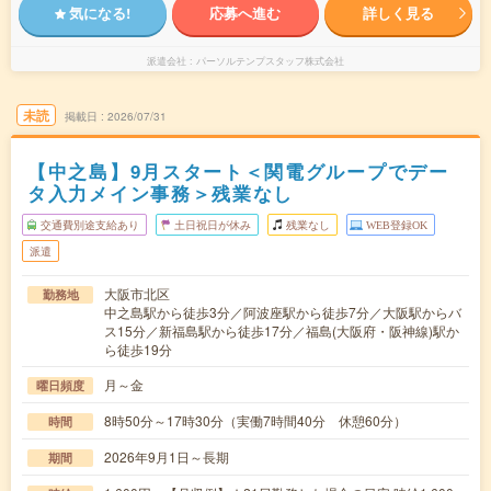
気になる!
応募へ進む
詳しく見る
派遣会社
パーソルテンプスタッフ株式会社
未読
掲載日
2026/07/31
【中之島】9月スタート＜関電グループでデー
タ入力メイン事務＞残業なし
交通費別途支給あり
土日祝日が休み
残業なし
WEB登録OK
派遣
大阪市北区
勤務地
中之島駅から徒歩3分／阿波座駅から徒歩7分／大阪駅からバ
ス15分／新福島駅から徒歩17分／福島(大阪府・阪神線)駅か
ら徒歩19分
月～金
曜日頻度
8時50分～17時30分（実働7時間40分 休憩60分）
時間
2026年9月1日～長期
期間