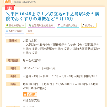
未読
掲載日
2026/08/07
NEW
＼平日16:45まで！／好立地♥中之島駅4分＊病
院でおくすりの運搬など＊月19万
職種未経験OK
交通費別途支給あり
土日祝日が休み
残業なし
WEB登録OK
派遣
大阪市北区
勤務地
中之島駅から徒歩4分／肥後橋駅から徒歩15分／新福島駅か
ら徒歩16分／阿波座駅から徒歩17分／福島(大阪環状線)駅か
ら徒歩17分
月～金の週5日
曜日頻度
08:30～16:45（休憩45分）
時間
＜急募＞即日～長期 ＊7月～8月～9月～開始日相談OK！
期間
時給1300円 【月給例】 19万5000円（＝1300円×7.5時間
時給
×20日勤務の場合）
交通費
別途全額支給