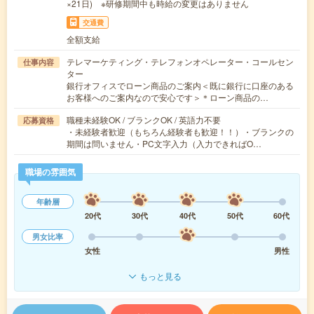
×21日) ※研修期間中も時給の変更はありません
交通費
全額支給
テレマーケティング・テレフォンオペレーター・コールセン
仕事内容
ター
銀行オフィスでローン商品のご案内＜既に銀行に口座のある
お客様へのご案内なので安心です＞＊ローン商品の…
職種未経験OK / ブランクOK / 英語力不要
応募資格
・未経験者歓迎（もちろん経験者も歓迎！！）・ブランクの
期間は問いません・PC文字入力（入力できればO…
職場の雰囲気
年齢層
20代
30代
40代
50代
60代
男女比率
女性
男性
もっと見る