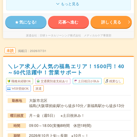
もっと見る
気になる!
応募へ進む
詳しく見る
派遣会社
日研トータルソーシング株式会社 メディカルケア事業部
未読
掲載日
2026/07/31
＼レア求人／人気の福島エリア！1500円！40
～50代活躍中！営業サポート
職種未経験OK
交通費別途支給あり
土日祝日が休み
残業なし
WEB登録OK
派遣
大阪市北区
勤務地
福島(大阪環状線)駅から徒歩10分／新福島駅から徒歩13分
月～金（週5日） ※土日祝休み！
曜日頻度
09:00～18:00(実働8時間 休憩1時間)
時間
2026年10月上旬～長期 ※10月～！
期間