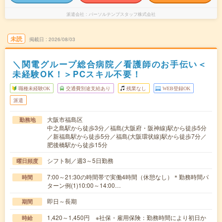
派遣会社
パーソルテンプスタッフ株式会社
未読
掲載日
2026/08/03
＼関電グループ総合病院／看護師のお手伝い＜
未経験OK！＞PCスキル不要！
職種未経験OK
交通費別途支給あり
残業なし
WEB登録OK
派遣
大阪市福島区
勤務地
中之島駅から徒歩3分／福島(大阪府・阪神線)駅から徒歩5分
／新福島駅から徒歩5分／福島(大阪環状線)駅から徒歩7分／
肥後橋駅から徒歩15分
シフト制／週3～5日勤務
曜日頻度
7:00～21:30の時間帯で実働4時間（休憩なし）＊勤務時間パ
時間
ターン例(1)10:00～14:00…
即日～長期
期間
1,420～1,450円 ※社保・雇用保険：勤務時間により初日か
時給