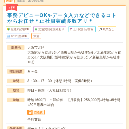
未読
掲載日
2026/08/06
NEW
事務デビューOK✨データ入力などできるコト
からお任せ＊正社員実績多数アリ＊
職種未経験OK
交通費別途支給あり
土日祝日が休み
残業なし
WEB登録OK
派遣
大阪市北区
勤務地
大阪駅から徒歩3分／西梅田駅から徒歩5分／北新地駅から徒
歩5分／大阪梅田(阪神線)駅から徒歩5分／新福島駅から徒歩
10分
月～金
曜日頻度
8：30～17：30（休憩1時間、実働8時間）
時間
即日～長期 （入社日相談可）
期間
時給1600円 ＊昇給有 【月収例】256,000円=時給×8時間
時給
×20日勤務の場合
交通費
全額支給
データ入力・タイピング
仕事内容