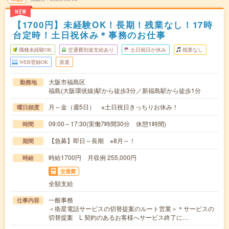
NEW
【1700円】未経験OK！長期！残業なし！17時
台定時！土日祝休み＊事務のお仕事
職種未経験OK
交通費別途支給あり
土日祝日が休み
残業なし
WEB登録OK
派遣
大阪市福島区
勤務地
福島(大阪環状線)駅から徒歩3分／新福島駅から徒歩1分
月～金（週5日） ※土日祝日きっちりお休み！
曜日頻度
09:00～17:30(実働7時間30分 休憩1時間)
時間
【急募】即日～長期 ※8月～！
期間
時給1700円 月収例 255,000円
時給
交通費
全額支給
一般事務
仕事内容
＜衛星電話サービスの切替提案のルート営業＞＊サービスの
切替提案 L 契約のあるお客様へサービス終了に…