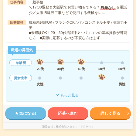
一般事務
仕事内容
＼17:30退勤＆大阪駅でお買い物もできる＊
＆電話
残業なし
少／大阪IR建設工事などで使用する機械をレ…
職種未経験OK / ブランクOK / パソコンスキル不要 / 英語力不
応募資格
要
■未経験OK！20、30代活躍中♪・パソコンの基本操作が可能
な方 ■実際に応募するのが不安な方はまず…
職場の雰囲気
年齢層
20代
30代
40代
50代
60代
男女比率
女性
男性
もっと見る
気になる!
応募へ進む
詳しく見る
派遣会社
株式会社スタッフ・アクティオ