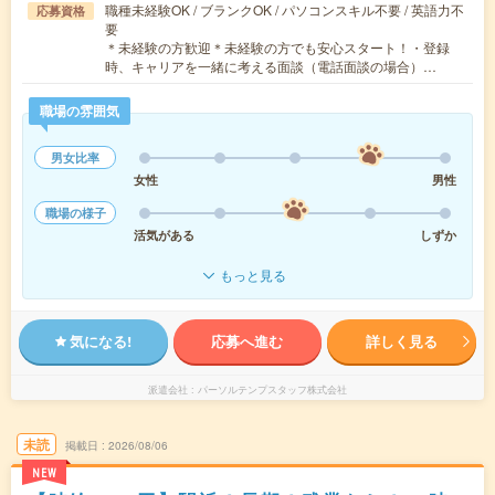
職種未経験OK / ブランクOK / パソコンスキル不要 / 英語力不
応募資格
要
＊未経験の方歓迎＊未経験の方でも安心スタート！・登録
時、キャリアを一緒に考える面談（電話面談の場合）…
職場の雰囲気
男女比率
女性
男性
職場の様子
活気がある
しずか
もっと見る
気になる!
応募へ進む
詳しく見る
派遣会社
パーソルテンプスタッフ株式会社
未読
掲載日
2026/08/06
NEW