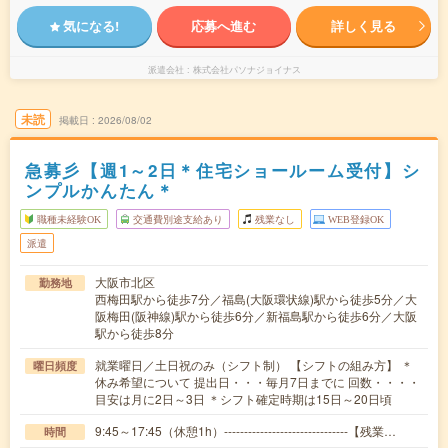
気になる!
応募へ進む
詳しく見る
派遣会社
株式会社パソナジョイナス
未読
掲載日
2026/08/02
急募彡【週1～2日＊住宅ショールーム受付】シ
ンプルかんたん＊
職種未経験OK
交通費別途支給あり
残業なし
WEB登録OK
派遣
大阪市北区
勤務地
西梅田駅から徒歩7分／福島(大阪環状線)駅から徒歩5分／大
阪梅田(阪神線)駅から徒歩6分／新福島駅から徒歩6分／大阪
駅から徒歩8分
就業曜日／土日祝のみ（シフト制） 【シフトの組み方】 ＊
曜日頻度
休み希望について 提出日・・・毎月7日までに 回数・・・・
目安は月に2日～3日 ＊シフト確定時期は15日～20日頃
9:45～17:45（休憩1h）-------------------------------【残業…
時間