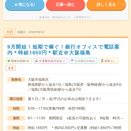
気になる!
応募へ進む
詳しく見る
派遣会社
株式会社セリオ 人材派遣サカソ
未読
掲載日
2026/08/04
9月開始！短期で稼ぐ！銀行オフィスで電話案
内＊時給1650円＊駅近＠大阪福島
職種未経験OK
交通費別途支給あり
土日祝日が休み
残業なし
派遣
大阪市福島区
勤務地
新福島駅から徒歩1分／福島(大阪府・阪神線)駅から徒歩5分
／福島(大阪環状線)駅から徒歩7分
週５日／月～金(平日のお休みは相談できます）
曜日頻度
9:00～17:00(実働7時間 休憩1時間)
時間
9/1～11/30 期間限定 ※延長の可能性あり #短期 #9月～
期間
時給 1650円 ＊例242,550円+交通費（時給1,650円×7時間
時給