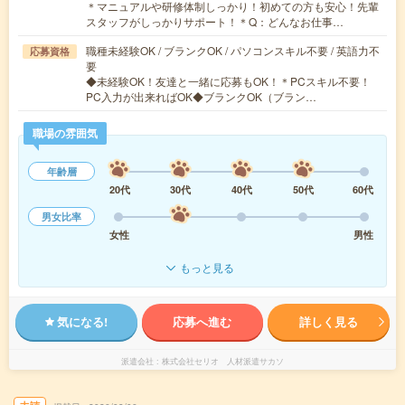
＊マニュアルや研修体制しっかり！初めての方も安心！先輩
スタッフがしっかりサポート！＊Q：どんなお仕事…
職種未経験OK / ブランクOK / パソコンスキル不要 / 英語力不
応募資格
要
◆未経験OK！友達と一緒に応募もOK！＊PCスキル不要！
PC入力が出来ればOK◆ブランクOK（ブラン…
職場の雰囲気
年齢層
20代
30代
40代
50代
60代
男女比率
女性
男性
もっと見る
気になる!
応募へ進む
詳しく見る
派遣会社
株式会社セリオ 人材派遣サカソ