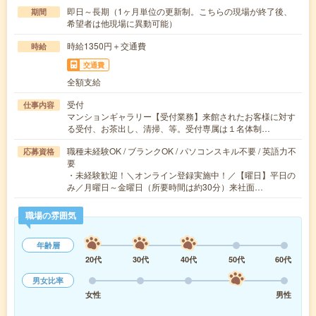
即日～長期（1ヶ月単位の更新制。こちらの現場が終了後、
期間
希望者は他現場に異動可能）
時給1350円＋交通費
時給
交通費
全額支給
受付
仕事内容
マンションギャラリー【受付業務】来館されたお客様に対す
る受付、お茶出し、清掃、等。受付専属は１名体制…
職種未経験OK / ブランクOK / パソコンスキル不要 / 英語力不
応募資格
要
・未経験歓迎！＼オンライン登録実施中！／【曜日】平日の
み／月曜日～金曜日（所要時間は約30分）来社面…
職場の雰囲気
年齢層
20代
30代
40代
50代
60代
男女比率
女性
男性