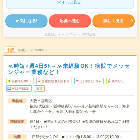
もっと見る
気になる!
応募へ進む
詳しく見る
派遣会社
ジャパンフィールド株式会社
未読
掲載日
2026/08/02
≪時短×週4日5h～≫未経験OK！病院でメッセ
ンジャー業務など！
職種未経験OK
交通費別途支給あり
土日祝日が休み
残業なし
WEB登録OK
派遣
大阪市福島区
勤務地
福島(大阪府・阪神線)駅から---分／新福島駅から---分／海老
江駅から---分／玉川(大阪府)駅から---分
週4日～ ■曜日固定の相談OK！ ■希望の曜日があればご相談
曜日頻度
ください！
1日5時間からOK！■シフト例(1)8:00～13:00(2)10:00～
時間