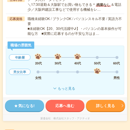
＼17:30退勤＆大阪駅でお買い物もできる＊
＆電話
残業なし
少／大阪IR建設工事などで使用する機械をレ…
職種未経験OK / ブランクOK / パソコンスキル不要 / 英語力不
応募資格
要
■未経験OK【20、30代活躍中♪】・パソコンの基本操作が可
能な方 ■実際に応募するのが不安な方はま…
職場の雰囲気
年齢層
20代
30代
40代
50代
60代
男女比率
女性
男性
もっと見る
気になる!
応募へ進む
詳しく見る
派遣会社
株式会社スタッフ・アクティオ