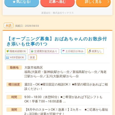
気になる!
応募へ進む
詳しく見る
派遣会社
株式会社ウィテラス
未読
掲載日
2026/08/03
【オープニング募集】おばあちゃんのお散歩付
き添いも仕事の1つ
職種未経験OK
交通費別途支給あり
土日祝日が休み
残業なし
WEB登録OK
派遣
大阪市福島区
勤務地
福島(大阪府・阪神線)駅から---分／新福島駅から---分／海老
江駅から---分／玉川(大阪府)駅から---分
週2日～OK ■曜日固定の相談OK！ ■希望の曜日があればご相
曜日頻度
談ください！
9:00～18:00（休憩60分）■ご希望があれば下記シフトも
時間
OK！早番 7:00～16:00遅番 …
【8月中のスタートOK！急募！】2カ月～ ■ご応募から最短
期間
2～3日後に就業が可能です！