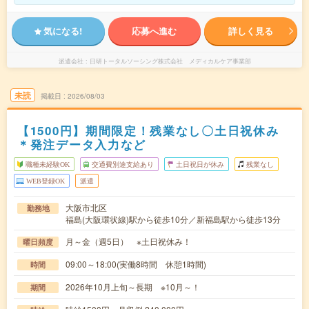
気になる!
応募へ進む
詳しく見る
派遣会社
日研トータルソーシング株式会社 メディカルケア事業部
未読
掲載日
2026/08/03
【1500円】期間限定！残業なし〇土日祝休み
＊発注データ入力など
職種未経験OK
交通費別途支給あり
土日祝日が休み
残業なし
WEB登録OK
派遣
大阪市北区
勤務地
福島(大阪環状線)駅から徒歩10分／新福島駅から徒歩13分
月～金（週5日） ※土日祝休み！
曜日頻度
09:00～18:00(実働8時間 休憩1時間)
時間
2026年10月上旬～長期 ※10月～！
期間