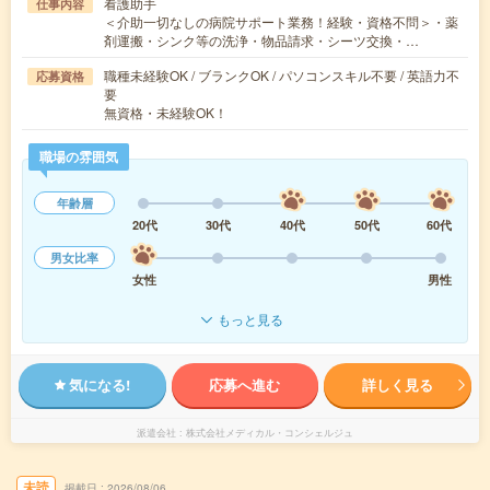
看護助手
仕事内容
＜介助一切なしの病院サポート業務！経験・資格不問＞・薬
剤運搬・シンク等の洗浄・物品請求・シーツ交換・…
職種未経験OK / ブランクOK / パソコンスキル不要 / 英語力不
応募資格
要
無資格・未経験OK！
職場の雰囲気
年齢層
20代
30代
40代
50代
60代
男女比率
女性
男性
もっと見る
気になる!
応募へ進む
詳しく見る
派遣会社
株式会社メディカル・コンシェルジュ
未読
掲載日
2026/08/06