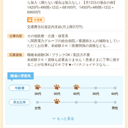
ら加入（満たない場合は加入なし）【月12日の場合の例】
1420円×4時間×12日＝68160円、1450円×4時間×12日＝
69600円
交通費
交通費当社規定内支給(月上限3万円）
その他医療・介護・保育系
仕事内容
＼関西電力グループの総合病院／看護師さんの補助をしてい
ただくお仕事。未経験ＯＫ！医療関係の資格なども…
職種未経験OK / ブランクOK / 英語力不要
応募資格
未経験ＯＫ！資格も必要ありません！患者さまに丁寧に接す
ることが出来ればＯＫです★パソナジョイナスなら…
職場の雰囲気
年齢層
20代
30代
40代
50代
60代
男女比率
女性
男性
もっと見る