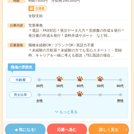
時給1500円 月収例 240,000円
時給
交通費
全額支給
営業事務
仕事内容
＊電話・FAX対応＊発注データ入力＊見積書の作成＆発行＊
発注書の作成＆発行＊資料作成サポート など同…
職種未経験OK / ブランクOK / 英語力不要
応募資格
＊未経験の方歓迎＊未経験の方でも安心スタート！・登録
時、キャリアを一緒に考える面談（TEL面談の場合…
職場の雰囲気
年齢層
20代
30代
40代
50代
60代
男女比率
女性
男性
もっと見る
気になる!
応募へ進む
詳しく見る