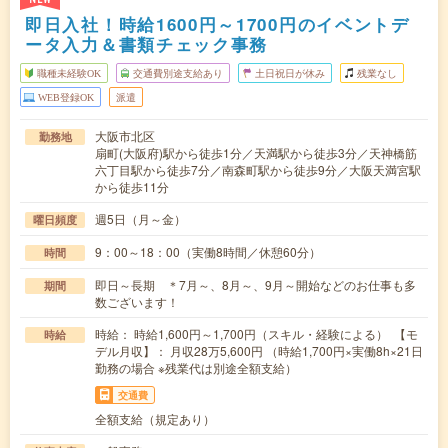
即日入社！時給1600円～1700円のイベントデ
ータ入力＆書類チェック事務
職種未経験OK
交通費別途支給あり
土日祝日が休み
残業なし
WEB登録OK
派遣
大阪市北区
勤務地
扇町(大阪府)駅から徒歩1分／天満駅から徒歩3分／天神橋筋
六丁目駅から徒歩7分／南森町駅から徒歩9分／大阪天満宮駅
から徒歩11分
週5日（月～金）
曜日頻度
9：00～18：00（実働8時間／休憩60分）
時間
即日～長期 ＊7月～、8月～、9月～開始などのお仕事も多
期間
数ございます！
時給： 時給1,600円～1,700円（スキル・経験による） 【モ
時給
デル月収】： 月収28万5,600円 （時給1,700円×実働8h×21日
勤務の場合 ※残業代は別途全額支給）
交通費
全額支給（規定あり）