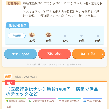
職種未経験OK / ブランクOK / パソコンスキル不要 / 英語力不
応募資格
要
＼スキルアップを狙える働き方を目指したい方歓迎！／経
験・資格・学歴は問いません◎「そろそろ新しい仕事…
職場の雰囲気
年齢層
20代
30代
40代
50代
60代
気になる!
応募へ進む
詳しく見る
派遣会社
株式会社テクノ・サービス（無期雇用派遣）
未読
掲載日
2026/08/05
NEW
【医療行為はナシ】時給1400円！病院で備品
のチェックなど
職種未経験OK
交通費別途支給あり
土日祝日が休み
WEB登録OK
派遣