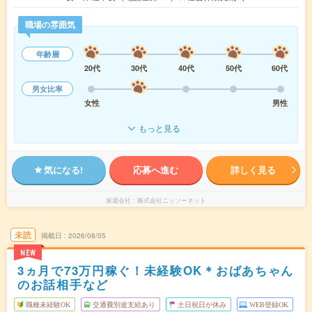
職場の雰囲気
年齢層
20代
30代
40代
50代
60代
男女比率
女性
男性
もっと見る
気になる!
応募へ進む
詳しく見る
派遣会社
株式会社ニッソーネット
未読
掲載日
2026/08/05
NEW
3ヵ月で73万円稼ぐ！未経験OK＊おばあちゃん
のお話相手など
職種未経験OK
交通費別途支給あり
土日祝日が休み
WEB登録OK