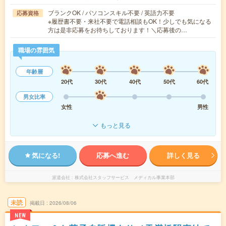
ブランクOK / パソコンスキル不要 / 英語力不要
応募資格
※履歴書不要・来社不要で電話相談もOK！少しでも気になる
方は是非応募をお待ちしております！＼応募後の…
職場の雰囲気
年齢層
20代
30代
40代
50代
60代
男女比率
女性
男性
もっと見る
気になる!
応募へ進む
詳しく見る
派遣会社
株式会社スタッフサービス メディカル事業本部
未読
掲載日
2026/08/06
NEW