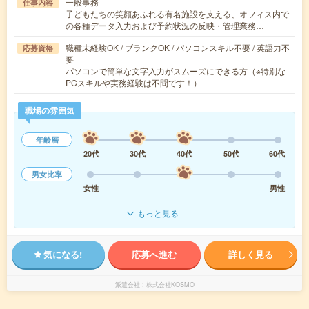
一般事務
仕事内容
子どもたちの笑顔あふれる有名施設を支える、オフィス内で
の各種データ入力および予約状況の反映・管理業務…
職種未経験OK / ブランクOK / パソコンスキル不要 / 英語力不
応募資格
要
パソコンで簡単な文字入力がスムーズにできる方（※特別な
PCスキルや実務経験は不問です！）
職場の雰囲気
年齢層
20代
30代
40代
50代
60代
男女比率
女性
男性
もっと見る
気になる!
応募へ進む
詳しく見る
派遣会社
株式会社KOSMO