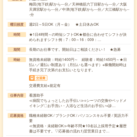
梅田(地下鉄)駅から---分／天神橋筋六丁目駅から---分／大阪
天満宮駅から---分／中津(地下鉄)駅から---分／大江橋駅から--
-分
週2日～5日OK（月～金） ★土日休みOK
曜日頻度
★1日4時間～の時短シフトOK★都合に合わせてシフトが決
時間
められますシフト例：7：00～16：009：…
長期のお仕事です。開始日はご相談ください！ ★急募
期間
無資格未経験：時給1400円～ 経験者：時給1450円～★日
時給
払い／週払い制度あり（月払いも選べます）※稼働開始時は
手続き完了次第のお支払いとなります。
交通費
交通費支給※規定有
看護助手
仕事内容
≪病院でちょっとしたお手伝い≫○シーツの交換やベッドメ
イキング〇お手洗い・入浴など生活のお手伝い○診…
職種未経験OK / ブランクOK / パソコンスキル不要 / 英語力不
応募資格
要
≪無資格・未経験OK≫年齢不問★10名以上採用予定★履歴
書は不要です。▽応募後の流れ1)翌営業日まで…