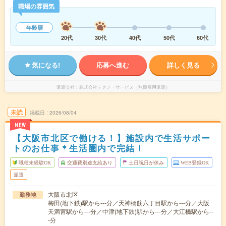
職場の雰囲気
年齢層
20代
30代
40代
50代
60代
気になる!
応募へ進む
詳しく見る
派遣会社
株式会社テクノ・サービス（無期雇用派遣）
未読
掲載日
2026/08/04
NEW
【大阪市北区で働ける！】施設内で生活サポー
トのお仕事＊生活圏内で完結！
職種未経験OK
交通費別途支給あり
土日祝日が休み
WEB登録OK
派遣
大阪市北区
勤務地
梅田(地下鉄)駅から---分／天神橋筋六丁目駅から---分／大阪
天満宮駅から---分／中津(地下鉄)駅から---分／大江橋駅から--
-分