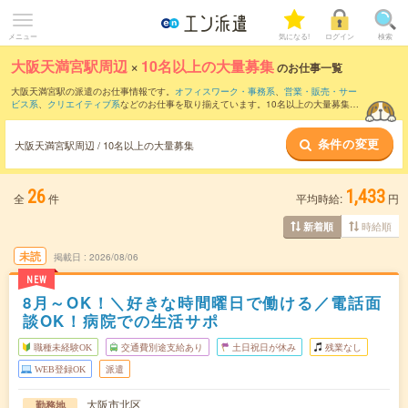
メニュー
気になる!
ログイン
検索
大阪天満宮駅周辺
×
10名以上の大量募集
のお仕事一覧
大阪天満宮駅の派遣のお仕事情報です。
オフィスワーク・事務系
、
営業・販売・サー
ビス系
、
クリエイティブ系
などのお仕事を取り揃えています。10名以上の大量募集の
条件の他に、
交通費別途支給あり
、
職種未経験OK
、
友だちと一緒の応募OK
などのこ
だわり条件も取り揃えています。
条件の変更
大阪天満宮駅周辺 / 10名以上の大量募集
26
1,433
全
件
平均時給:
円
時給順
新着順
未読
掲載日
2026/08/06
NEW
8月～OK！＼好きな時間曜日で働ける／電話面
談OK！病院での生活サポ
職種未経験OK
交通費別途支給あり
土日祝日が休み
残業なし
WEB登録OK
派遣
大阪市北区
勤務地