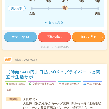
20代
30代
40代
50代
60代
男女比率
女性
男性
もっと見る
気になる!
応募へ進む
詳しく見る
派遣会社
株式会社KOSMO
未読
掲載日
2026/08/03
【時給1400円】日払いOK＊プライベートと両
立⇒生活サポ
職種未経験OK
交通費別途支給あり
土日祝日が休み
WEB登録OK
派遣
大阪市北区
勤務地
大阪梅田(阪急線)駅から---分／東梅田駅から---分／北新地駅
から---分／大阪天満宮駅から---分／中崎町駅から---分