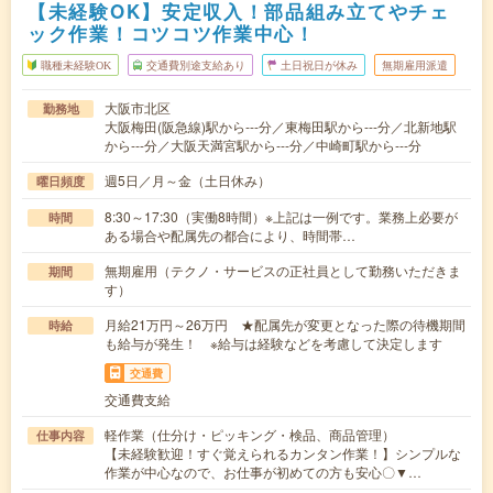
【未経験OK】安定収入！部品組み立てやチェ
ック作業！コツコツ作業中心！
職種未経験OK
交通費別途支給あり
土日祝日が休み
無期雇用派遣
大阪市北区
勤務地
大阪梅田(阪急線)駅から---分／東梅田駅から---分／北新地駅
から---分／大阪天満宮駅から---分／中崎町駅から---分
週5日／月～金（土日休み）
曜日頻度
8:30～17:30（実働8時間）※上記は一例です。業務上必要が
時間
ある場合や配属先の都合により、時間帯…
無期雇用（テクノ・サービスの正社員として勤務いただきま
期間
す）
月給21万円～26万円 ★配属先が変更となった際の待機期間
時給
も給与が発生！ ※給与は経験などを考慮して決定します
交通費
交通費支給
軽作業（仕分け・ピッキング・検品、商品管理）
仕事内容
【未経験歓迎！すぐ覚えられるカンタン作業！】シンプルな
作業が中心なので、お仕事が初めての方も安心〇▼…