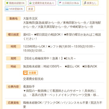
職種未経験OK
交通費別途支給あり
土日祝日が休み
残業なし
WEB登録OK
派遣
大阪市北区
勤務地
大阪梅田(阪急線)駅から---分／東梅田駅から---分／北新地駅
から---分／大阪天満宮駅から---分／中崎町駅から---分
週4日～ ■曜日固定の相談OK！ ■希望の曜日があればご相談
曜日頻度
ください！
1日5時間からOK！■シフト例(1)8:00～13:00(2)10:00～
時間
15:00(3)12:00…
【現在も積極採用中！急募！】■2カ月～
期間
無資格未経験：時給1350円～ ■週払いOK ■扶養内OK
時給
交通費
交通費全額支給
看護助手
仕事内容
▼病院の一般病棟にて看護師さんのサポート！具体的に
は、・器具の洗浄・ベットメイキングやシーツ交換・移…
職種未経験OK / ブランクOK / パソコンスキル不要 / 英語力不
応募資格
要