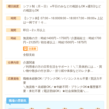
シフト制（月～日） ※平日のみなどの相談もOK ※週3日など
曜日頻度
の相談もOK
【シフト例】07:00～16:0009:00～18:0017:00～09:00※ 上記
時間
は一例です！そ…
即日～2ヶ月以上
期間
無資格の方：時給1400円～1750円 / 介護福祉士：時給1700
時給
円～2125円 / 初任者以上：時給1500円～1875円
交通費
全額支給
介護関連
仕事内容
／利用者の方の日常生活をサポート！＼▽具体的には…・買
い物や散歩の付き添い・折り紙や体操などのレク参…
職種未経験OK / ブランクOK / パソコンスキル不要 / 英語力不
応募資格
要
＼無資格＊未経験OK／★年齢不問・ブランクOK★履歴書不
要・来社不要（電話登録OK）★社会保険完備＼…
職場の雰囲気