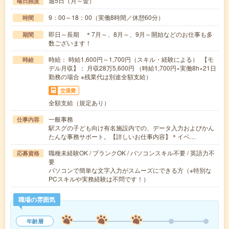
週5日（月～金）
曜日頻度
9：00～18：00（実働8時間／休憩60分）
時間
即日～長期 ＊7月～、8月～、9月～開始などのお仕事も多
期間
数ございます！
時給： 時給1,600円～1,700円（スキル・経験による） 【モ
時給
デル月収】： 月収28万5,600円 （時給1,700円×実働8h×21日
勤務の場合 ※残業代は別途全額支給）
交通費
全額支給（規定あり）
一般事務
仕事内容
駅スグの子ども向け有名施設内での、データ入力およびかん
たんな事務サポート。【詳しいお仕事内容】＊イベ…
職種未経験OK / ブランクOK / パソコンスキル不要 / 英語力不
応募資格
要
パソコンで簡単な文字入力がスムーズにできる方（※特別な
PCスキルや実務経験は不問です！）
職場の雰囲気
年齢層