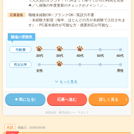
☘／＼保険の年度更新のチェックがメイン！／…
職種未経験OK / ブランクOK / 英語力不要
応募資格
・未経験大歓迎（毎年、ほとんどの方が未経験で入社されま
す）・PC基本操作が可能な方・残業対応が可能な…
職場の雰囲気
年齢層
20代
30代
40代
50代
60代
男女比率
女性
男性
もっと見る
気になる!
応募へ進む
詳しく見る
派遣会社
株式会社シー・スタッフ
未読
掲載日
2026/08/06