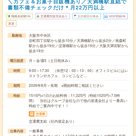
＼カフェ＆お菓子自販機あり／天満橋駅直結で
書類不備チェックだけ＊月22万円以上
職種未経験OK
交通費別途支給あり
土日祝日が休み
WEB登録OK
派遣
大阪市中央区
勤務地
谷町四丁目駅から徒歩10分／天満橋駅から徒歩2分／南森町
駅から徒歩19分／淀屋橋駅から徒歩19分／大阪天満宮駅から
徒歩19分
月～金/週5（土日祝休み）
曜日頻度
9:00～17:30 （休憩12：00～13：00）オフィスビルにはレ
時間
ストランやカフェ、コンビニなど…
2026年8月～長期 ※開始時期ご相談ください
期間
1510円※1日のお給料例：11,325円（時給1520円×7.5時
時給
間） 当社はグループ会社なので他の派遣会社より一番高い
時給でご案内中です！！
交通費
交通費支給（社内規定あり）
一般事務
仕事内容
＼大人気のオシゴト！17:30までで帰ってからの時間も充実