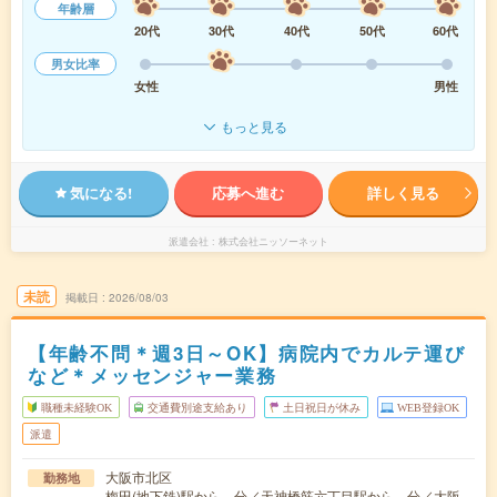
年齢層
20代
30代
40代
50代
60代
男女比率
女性
男性
もっと見る
気になる!
応募へ進む
詳しく見る
派遣会社
株式会社ニッソーネット
未読
掲載日
2026/08/03
【年齢不問＊週3日～OK】病院内でカルテ運び
など＊メッセンジャー業務
職種未経験OK
交通費別途支給あり
土日祝日が休み
WEB登録OK
派遣
大阪市北区
勤務地
梅田(地下鉄)駅から---分／天神橋筋六丁目駅から---分／大阪