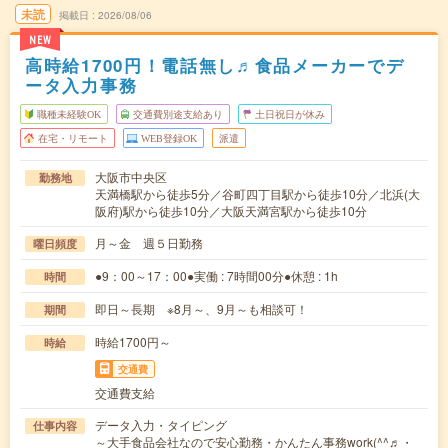
未読
掲載日
2026/08/06
NEW
高時給1700円！電話無し♬食品メーカーでデ
ータ入力事務
職種未経験OK
交通費別途支給あり
土日祝日が休み
在宅・リモート
WEB登録OK
派遣
大阪市中央区
勤務地
天満橋駅から徒歩5分／谷町四丁目駅から徒歩10分／北浜(大
阪府)駅から徒歩10分／大阪天満宮駅から徒歩10分
月～金 週５日勤務
曜日頻度
●9：00～17：00●実働 : 7時間00分●休憩 : 1h
時間
即日～長期 ※8月～、9月～も相談可！
期間
時給1700円～
時給
交通費
交通費支給
データ入力・タイピング
仕事内容
～大手食品会社なので安心勤務・かんたん事務work(^^♬・