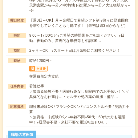
天満宮駅から---分／中津(地下鉄)駅から---分／大江橋駅から--
-分
【週3日～OK】月～金曜日で希望シフト制 ※徐々に勤務回数
曜日頻度
を増やしていくことも可能です！（最初は週3日からなど）
9:00～17:00など※ご希望の時間帯をご相談ください。※日
時間
勤、夜勤のみ、変則的な勤務等も相談OK…
2ヶ月～OK ※スタート日はお気軽にご相談ください！
期間
時給1200円～
時給
交通費
交通費規定内支給
看護助手
仕事内容
／知識＆経験不要＊医療行為なし病院内でのお手伝い！＼▽
具体的なお仕事は…・カルテや処方薬の運搬・備品…
職種未経験OK / ブランクOK / パソコンスキル不要 / 英語力不
応募資格
要
＼無資格・未経験OK／※年齢不問※50代・60代の方も活躍
中！※履歴書不要・来社不要で電話相談もOK…
職場の雰囲気