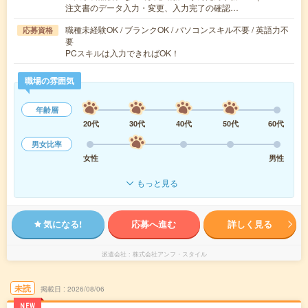
注文書のデータ入力・変更、入力完了の確認…
職種未経験OK / ブランクOK / パソコンスキル不要 / 英語力不
応募資格
要
PCスキルは入力できればOK！
職場の雰囲気
年齢層
20代
30代
40代
50代
60代
男女比率
女性
男性
もっと見る
気になる!
応募へ進む
詳しく見る
派遣会社
株式会社アンフ・スタイル
未読
掲載日
2026/08/06
NEW