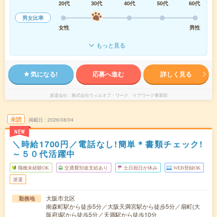
20代
30代
40代
50代
60代
男女比率
女性
男性
もっと見る
気になる!
応募へ進む
詳しく見る
派遣会社
株式会社ウィルオブ・ワーク ケアワーク事業部
未読
掲載日
2026/08/04
NEW
＼時給1700円／電話なし!簡単＊書類チェック!
～５０代活躍中
職種未経験OK
交通費別途支給あり
土日祝日が休み
WEB登録OK
派遣
大阪市北区
勤務地
南森町駅から徒歩5分／大阪天満宮駅から徒歩5分／扇町(大
阪府)駅から徒歩5分／天満駅から徒歩10分