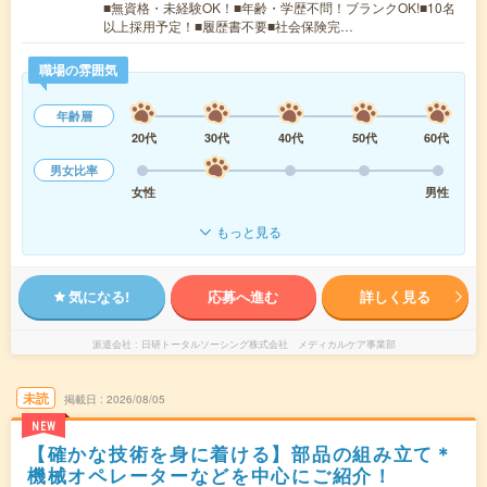
■無資格・未経験OK！■年齢・学歴不問！ブランクOK!■10名
以上採用予定！■履歴書不要■社会保険完…
職場の雰囲気
年齢層
20代
30代
40代
50代
60代
男女比率
女性
男性
もっと見る
気になる!
応募へ進む
詳しく見る
派遣会社
日研トータルソーシング株式会社 メディカルケア事業部
未読
掲載日
2026/08/05
NEW
【確かな技術を身に着ける】部品の組み立て＊
機械オペレーターなどを中心にご紹介！