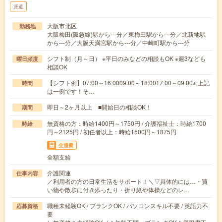
派遣
大阪市北区
勤務地
大阪梅田(阪急線)駅から---分／東梅田駅から---分／北新地駅
から---分／大阪天満宮駅から---分／中崎町駅から---分
シフト制（月～日） ※平日のみなどの相談もOK ※週3なども
曜日頻度
相談OK
【シフト例】07:00～16:0009:00～18:0017:00～09:00※ 上記
時間
は一例です！そ…
即日～2ヶ月以上 ■開始日の相談OK！
期間
無資格の方：時給1400円～1750円 / 介護福祉士：時給1700
時給
円～2125円 / 初任者以上：時給1500円～1875円
交通費
全額支給
介護関連
仕事内容
／利用者の方の日常生活をサポート！＼▽具体的には…・買
い物や散歩に付き添ったり・折り紙や体操などのレ…
職種未経験OK / ブランクOK / パソコンスキル不要 / 英語力不
応募資格
要