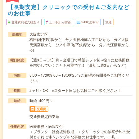
【長期安定】クリニックでの受付＆ご案内など
のお仕事
交通費別途支給あり
土日祝日が休み
WEB登録OK
派遣
大阪市北区
勤務地
梅田(地下鉄)駅から---分／天神橋筋六丁目駅から---分／大阪
天満宮駅から---分／中津(地下鉄)駅から---分／大江橋駅から--
-分
【週3日～OK】月～金曜日で希望シフト制 ※徐々に勤務回数
曜日頻度
を増やしていくことも可能です！（最初は週3日からなど）
8:00～17:009:00～18:00など※ご希望の時間帯をご相談くだ
時間
さい。
2ヶ月～OK ※スタート日はお気軽にご相談ください！
期間
時給1400円～
時給
交通費
交通費規定内支給
医療事務・病院受付
仕事内容
＜ブランク・社会復帰歓迎！＞クリニックでの診察予約の受
付とそれに伴うシンプルな事務のお仕事です。ー具…