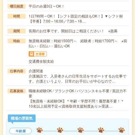
平日のみ週3日～OK！
曜日頻度
1日7時間～OK！【シフト固定の相談もOK！】▼シフト例
時間
【早番】7:00～16:00／7:30～16…
長期のお仕事です。開始日はご相談ください！ ※急募
期間
無資格未経験：時給1500円～ 経験者：時給1700円～ ※前
時給
払い・日払い・週払いOK
交通費
交通費全額支給
介護関連
仕事内容
介護施設で、入居者さんの日常生活をサポートするお仕事で
す。介護というより、日常のお手伝いが中心なので…
職種未経験OK / ブランクOK / パソコンスキル不要 / 英語力不
応募資格
要
【無資格・未経験OK】＊年齢・学歴不問！履歴書不要！＊
10名以上採用予定≪資格取得支援制度あり≫受講…
職場の雰囲気
年齢層