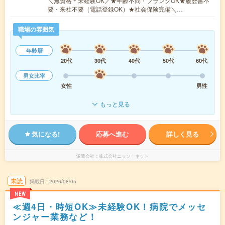
＼無資格＊未経験OK／★年齢不問・ブランクOK★履歴書不
要・来社不要（電話登録OK）★社会保険完備＼…
職場の雰囲気
年齢層
20代
30代
40代
50代
60代
男女比率
女性
男性
もっと見る
気になる!
応募へ進む
詳しく見る
派遣会社
株式会社ニッソーネット
未読
掲載日
2026/08/05
NEW
≪週4日・時短OK≫未経験OK！病院でメッセ
ンジャー業務など！