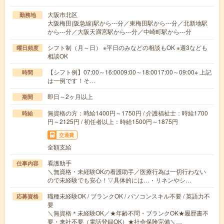
大阪市北区
勤務地
大阪梅田(阪急線)駅から---分／東梅田駅から---分／北新地駅
から---分／大阪天満宮駅から---分／中崎町駅から---分
シフト制（月～日） ※平日のみなどの相談もOK ※週3なども
曜日頻度
相談OK
【シフト例】07:00～16:0009:00～18:0017:00～09:00※ 上記
時間
は一例です！そ…
即日～2ヶ月以上
期間
無資格の方：時給1400円～1750円 / 介護福祉士：時給1700
時給
円～2125円 / 初任者以上：時給1500円～1875円
交通費
全額支給
看護助手
仕事内容
＼無資格・未経験OKの看護助手／医療行為は一切行わない
ので未経験でも安心！▽具体的には…・リネンやシ…
職種未経験OK / ブランクOK / パソコンスキル不要 / 英語力不
応募資格
要
＼無資格＊未経験OK／★年齢不問・ブランクOK★履歴書不
要・来社不要（電話登録OK）★社会保険完備＼…