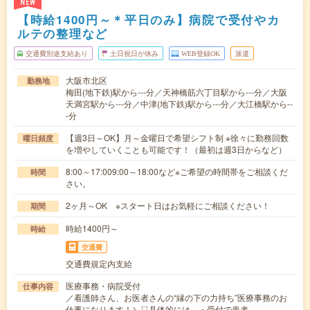
NEW
【時給1400円～＊平日のみ】病院で受付やカ
ルテの整理など
交通費別途支給あり
土日祝日が休み
WEB登録OK
派遣
大阪市北区
勤務地
梅田(地下鉄)駅から---分／天神橋筋六丁目駅から---分／大阪
天満宮駅から---分／中津(地下鉄)駅から---分／大江橋駅から--
-分
【週3日～OK】月～金曜日で希望シフト制 ※徐々に勤務回数
曜日頻度
を増やしていくことも可能です！（最初は週3日からなど）
8:00～17:009:00～18:00など※ご希望の時間帯をご相談くだ
時間
さい。
2ヶ月～OK ※スタート日はお気軽にご相談ください！
期間
時給1400円～
時給
交通費
交通費規定内支給
医療事務・病院受付
仕事内容
／看護師さん、お医者さんの“縁の下の力持ち”医療事務のお
仕事になります！＼▽具体的には…・受付で患者…