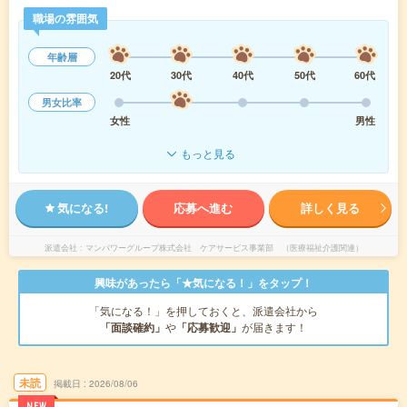
職場の雰囲気
年齢層
20代
30代
40代
50代
60代
男女比率
女性
男性
もっと見る
気になる!
応募へ進む
詳しく見る
派遣会社
マンパワーグループ株式会社 ケアサービス事業部 （医療福祉介護関連）
興味があったら「★気になる！」をタップ！
「気になる！」を押しておくと、派遣会社から
「面談確約」
や
「応募歓迎」
が届きます！
未読
掲載日
2026/08/06
NEW