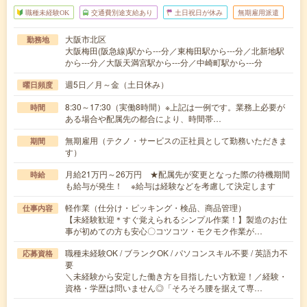
職種未経験OK
交通費別途支給あり
土日祝日が休み
無期雇用派遣
大阪市北区
勤務地
大阪梅田(阪急線)駅から---分／東梅田駅から---分／北新地駅
から---分／大阪天満宮駅から---分／中崎町駅から---分
週5日／月～金（土日休み）
曜日頻度
8:30～17:30（実働8時間）※上記は一例です。業務上必要が
時間
ある場合や配属先の都合により、時間帯…
無期雇用（テクノ・サービスの正社員として勤務いただきま
期間
す）
月給21万円～26万円 ★配属先が変更となった際の待機期間
時給
も給与が発生！ ※給与は経験などを考慮して決定します
軽作業（仕分け・ピッキング・検品、商品管理）
仕事内容
【未経験歓迎＊すぐ覚えられるシンプル作業！】製造のお仕
事が初めての方も安心〇コツコツ・モクモク作業が…
職種未経験OK / ブランクOK / パソコンスキル不要 / 英語力不
応募資格
要
＼未経験から安定した働き方を目指したい方歓迎！／経験・
資格・学歴は問いません◎「そろそろ腰を据えて専…