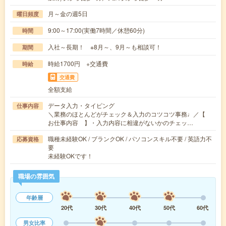
月～金の週5日
曜日頻度
9:00～17:00(実働7時間／休憩60分)
時間
入社～長期！ ※8月～、9月～も相談可！
期間
時給1700円 +交通費
時給
交通費
全額支給
データ入力・タイピング
仕事内容
＼業務のほとんどがチェック＆入力のコツコツ事務♩／【
お仕事内容 】・入力内容に相違がないかのチェッ…
職種未経験OK / ブランクOK / パソコンスキル不要 / 英語力不
応募資格
要
未経験OKです！
職場の雰囲気
年齢層
20代
30代
40代
50代
60代
男女比率