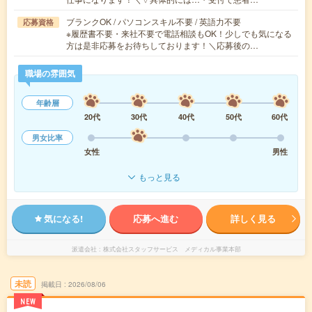
ブランクOK / パソコンスキル不要 / 英語力不要
応募資格
※履歴書不要・来社不要で電話相談もOK！少しでも気になる
方は是非応募をお待ちしております！＼応募後の…
職場の雰囲気
年齢層
20代
30代
40代
50代
60代
男女比率
女性
男性
もっと見る
気になる!
応募へ進む
詳しく見る
派遣会社
株式会社スタッフサービス メディカル事業本部
未読
掲載日
2026/08/06
NEW