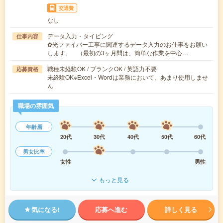
交通費
なし
データ入力・タイピング
仕事内容
✿光ファイバー工事に関連するデータ入力のお仕事をお願い
します。 （最初の3ヶ月間は、簡単な作業を中心…
職種未経験OK / ブランクOK / 英語力不要
応募資格
未経験OK※Excel・Wordは業務において、あまり使用しませ
ん
職場の雰囲気
年齢層
20代
30代
40代
50代
60代
男女比率
女性
男性
もっと見る
気になる!
応募へ進む
詳しく見る