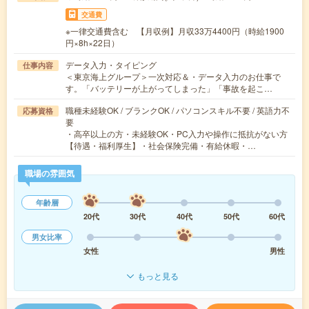
交通費
※一律交通費含む 【月収例】月収33万4400円（時給1900
円×8h×22日）
データ入力・タイピング
仕事内容
＜東京海上グループ＞一次対応＆・データ入力のお仕事で
す。「バッテリーが上がってしまった」「事故を起こ…
職種未経験OK / ブランクOK / パソコンスキル不要 / 英語力不
応募資格
要
・高卒以上の方・未経験OK・PC入力や操作に抵抗がない方
【待遇・福利厚生】・社会保険完備・有給休暇・…
職場の雰囲気
年齢層
20代
30代
40代
50代
60代
男女比率
女性
男性
もっと見る