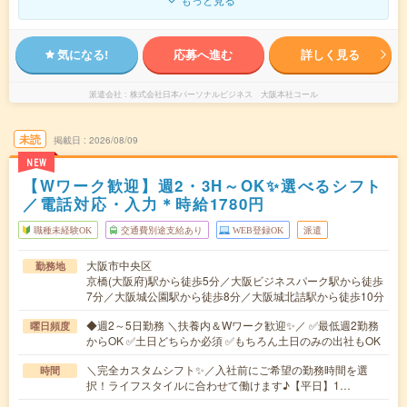
気になる!
応募へ進む
詳しく見る
派遣会社
株式会社日本パーソナルビジネス 大阪本社コール
未読
掲載日
2026/08/09
NEW
【Wワーク歓迎】週2・3H～OK✨選べるシフト
／電話対応・入力＊時給1780円
職種未経験OK
交通費別途支給あり
WEB登録OK
派遣
大阪市中央区
勤務地
京橋(大阪府)駅から徒歩5分／大阪ビジネスパーク駅から徒歩
7分／大阪城公園駅から徒歩8分／大阪城北詰駅から徒歩10分
◆週2～5日勤務 ＼扶養内＆Wワーク歓迎✨／ ✅最低週2勤務
曜日頻度
からOK ✅土日どちらか必須 ✅もちろん土日のみの出社もOK
＼完全カスタムシフト✨／入社前にご希望の勤務時間を選
時間
択！ライフスタイルに合わせて働けます♪【平日】1…