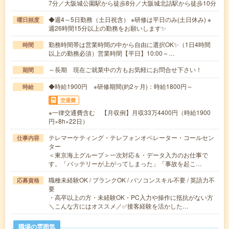
7分／大阪城公園駅から徒歩8分／大阪城北詰駅から徒歩10分
◆週4～5日勤務（土日祝含） ※研修は平日のみ(土日休み) ※
曜日頻度
週26時間15分以上の勤務をお願いします✨
勤務時間帯は営業時間の中から自由に選択OK✨（1日4時間
時間
以上の勤務必須）営業時間【平日】10:00～…
～長期 現在ご就業中の方もお気軽にお問合せ下さい！
期間
◆時給1900円 ※研修期間(約2ヶ月)：時給1800円～
時給
交通費
※一律交通費含む 【月収例】月収33万4400円（時給1900
円×8h×22日）
テレマーケティング・テレフォンオペレーター・コールセン
仕事内容
ター
＜東京海上グループ＞一次対応＆・データ入力のお仕事で
す。「バッテリーが上がってしまった」「事故を起こ…
職種未経験OK / ブランクOK / パソコンスキル不要 / 英語力不
応募資格
要
・高卒以上の方・未経験OK・PC入力や操作に抵抗がない方
＼こんな方にはオススメ／✅接客経験を活かした…
職場の雰囲気