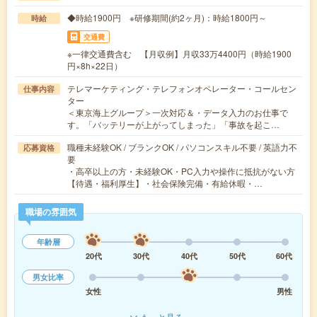
◆時給1900円 ※研修期間(約2ヶ月)：時給1800円～
時給
交通費
※一律交通費含む 【月収例】月収33万4400円（時給1900
円×8h×22日）
テレマーケティング・テレフォンオペレーター・コールセン
仕事内容
ター
＜東京海上グループ＞一次対応＆・データ入力のお仕事で
す。「バッテリーが上がってしまった」「事故を起こ…
職種未経験OK / ブランクOK / パソコンスキル不要 / 英語力不
応募資格
要
・高卒以上の方・未経験OK・PC入力や操作に抵抗がない方
【待遇・福利厚生】・社会保険完備・有給休暇・…
職場の雰囲気
年齢層
20代
30代
40代
50代
60代
男女比率
女性
男性
もっと見る