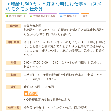
＜時給1,500円～＊好きな時にお仕事＞コスメ
のモクモク仕分け
職種未経験OK
交通費別途支給あり
WEB登録OK
派遣
大阪市都島区
勤務地
都島駅から徒歩5分／桜ノ宮駅から徒歩5分／大阪城北詰駅か
ら徒歩5分／野江内代駅から徒歩5分
週0日～/月1日～OK！ （月～日のあいだ） ★「土曜と日曜だ
曜日頻度
け」など色々な働き方ができます！ ★お仕事ゼロの週があっ
ても大丈夫。 働きたい日、お休みの希望はお気軽にご相談く
ださい！
9:00～17:0010:00～19:00 など■ 他の時間帯もお気軽にご
時間
相談ください！
単発1日～！ ★勤務開始日や期間はお気軽にご相談くださ
期間
い！ ＃8月～ ＃9月～
時給1,500円～1,875円
時給
交通費
■ 交通費規定内支給 ※派遣先による
軽作業（仕分け・ピッキング・検品、商品管理）
仕事内容