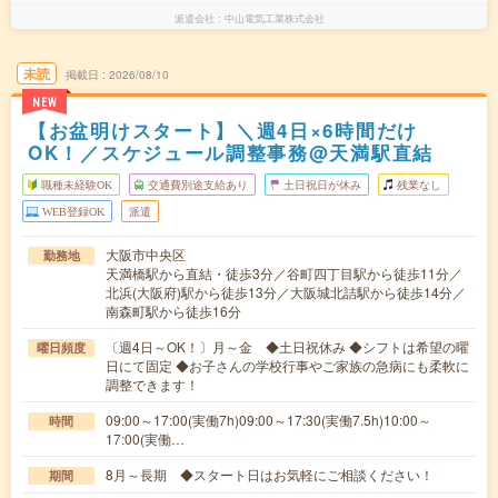
派遣会社
中山電気工業株式会社
未読
掲載日
2026/08/10
NEW
【お盆明けスタート】＼週4日×6時間だけ
OK！／スケジュール調整事務@天満駅直結
職種未経験OK
交通費別途支給あり
土日祝日が休み
残業なし
WEB登録OK
派遣
大阪市中央区
勤務地
天満橋駅から直結・徒歩3分／谷町四丁目駅から徒歩11分／
北浜(大阪府)駅から徒歩13分／大阪城北詰駅から徒歩14分／
南森町駅から徒歩16分
〔週4日～OK！〕月～金 ◆土日祝休み ◆シフトは希望の曜
曜日頻度
日にて固定 ◆お子さんの学校行事やご家族の急病にも柔軟に
調整できます！
09:00～17:00(実働7h)09:00～17:30(実働7.5h)10:00～
時間
17:00(実働…
8月～長期 ◆スタート日はお気軽にご相談ください！
期間