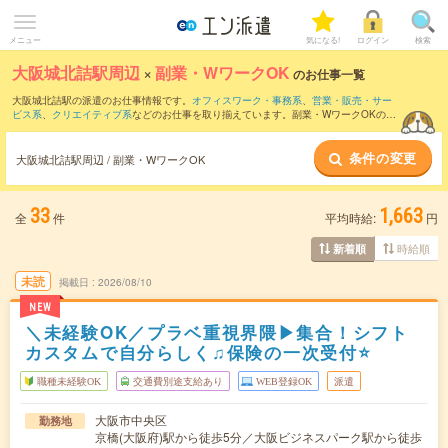
メニュー
気になる!
ログイン
検索
大阪城北詰駅周辺
×
副業・WワークOK
のお仕事一覧
大阪城北詰駅の派遣のお仕事情報です。
オフィスワーク・事務系
、
営業・販売・サー
ビス系
、
クリエイティブ系
などのお仕事を取り揃えています。副業・WワークOKの条
件の他に、
交通費別途支給あり
、
職種未経験OK
、
友だちと一緒の応募OK
などのこだ
わり条件も取り揃えています。
条件の変更
大阪城北詰駅周辺 / 副業・WワークOK
33
1,663
全
件
平均時給:
円
時給順
新着順
未読
掲載日
2026/08/10
NEW
＼未経験OK／プラベ重視界隈▶集合！シフト
カスタムで自分らしく♫保険の一次受付⭐
職種未経験OK
交通費別途支給あり
WEB登録OK
派遣
大阪市中央区
勤務地
京橋(大阪府)駅から徒歩5分／大阪ビジネスパーク駅から徒歩