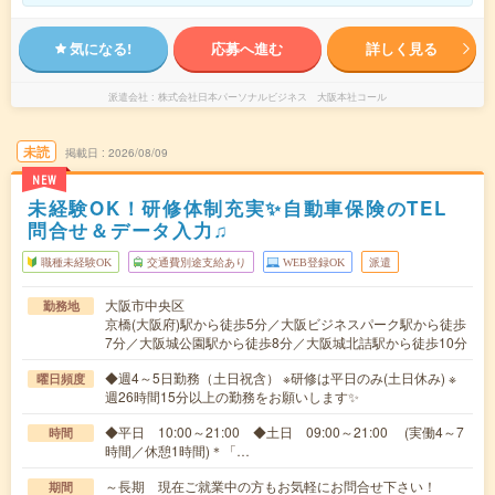
気になる!
応募へ進む
詳しく見る
派遣会社
株式会社日本パーソナルビジネス 大阪本社コール
未読
掲載日
2026/08/09
NEW
未経験OK！研修体制充実✨自動車保険のTEL
問合せ＆データ入力♫
職種未経験OK
交通費別途支給あり
WEB登録OK
派遣
大阪市中央区
勤務地
京橋(大阪府)駅から徒歩5分／大阪ビジネスパーク駅から徒歩
7分／大阪城公園駅から徒歩8分／大阪城北詰駅から徒歩10分
◆週4～5日勤務（土日祝含） ※研修は平日のみ(土日休み) ※
曜日頻度
週26時間15分以上の勤務をお願いします✨
◆平日 10:00～21:00 ◆土日 09:00～21:00 (実働4～7
時間
時間／休憩1時間)＊「…
～長期 現在ご就業中の方もお気軽にお問合せ下さい！
期間