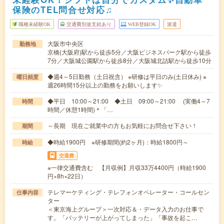
保険のTEL問合せ対応♫
職種未経験OK
交通費別途支給あり
WEB登録OK
派遣
大阪市中央区
勤務地
京橋(大阪府)駅から徒歩5分／大阪ビジネスパーク駅から徒歩
7分／大阪城公園駅から徒歩8分／大阪城北詰駅から徒歩10分
◆週4～5日勤務（土日祝含） ※研修は平日のみ(土日休み) ※
曜日頻度
週26時間15分以上の勤務をお願いします✨
◆平日 10:00～21:00 ◆土日 09:00～21:00 (実働4～7
時間
時間／休憩1時間)＊「…
～長期 現在ご就業中の方もお気軽にお問合せ下さい！
期間
◆時給1900円 ※研修期間(約2ヶ月)：時給1800円～
時給
交通費
※一律交通費含む 【月収例】月収33万4400円（時給1900
円×8h×22日）
テレマーケティング・テレフォンオペレーター・コールセン
仕事内容
ター
＜東京海上グループ＞一次対応＆・データ入力のお仕事で
す。「バッテリーが上がってしまった」「事故を起こ…