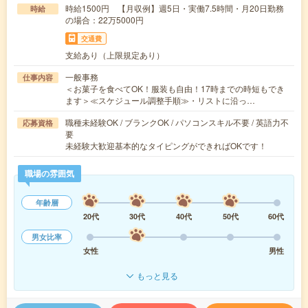
時給1500円 【月収例】週5日・実働7.5時間・月20日勤務
時給
の場合：22万5000円
交通費
支給あり（上限規定あり）
一般事務
仕事内容
＜お菓子を食べてOK！服装も自由！17時までの時短もでき
ます＞≪スケジュール調整手順≫・リストに沿っ…
職種未経験OK / ブランクOK / パソコンスキル不要 / 英語力不
応募資格
要
未経験大歓迎基本的なタイピングができればOKです！
職場の雰囲気
年齢層
20代
30代
40代
50代
60代
男女比率
女性
男性
もっと見る