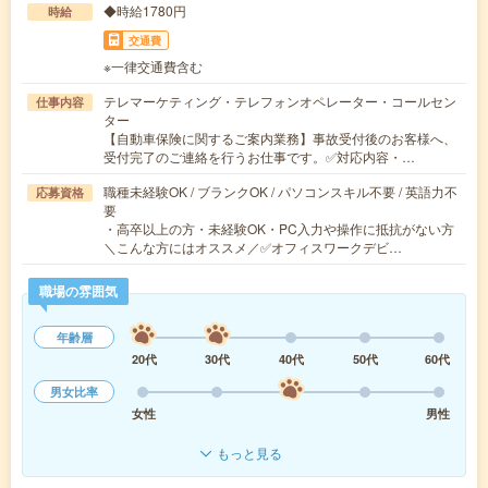
◆時給1780円
時給
交通費
※一律交通費含む
テレマーケティング・テレフォンオペレーター・コールセン
仕事内容
ター
【自動車保険に関するご案内業務】事故受付後のお客様へ、
受付完了のご連絡を行うお仕事です。✅対応内容・…
職種未経験OK / ブランクOK / パソコンスキル不要 / 英語力不
応募資格
要
・高卒以上の方・未経験OK・PC入力や操作に抵抗がない方
＼こんな方にはオススメ／✅オフィスワークデビ…
職場の雰囲気
年齢層
20代
30代
40代
50代
60代
男女比率
女性
男性
もっと見る