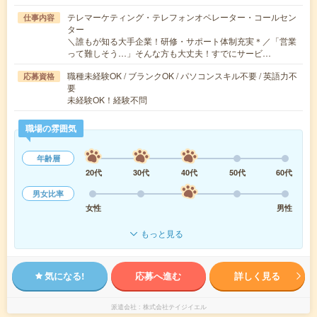
テレマーケティング・テレフォンオペレーター・コールセン
仕事内容
ター
＼誰もが知る大手企業！研修・サポート体制充実＊／「営業
って難しそう…」そんな方も大丈夫！すでにサービ…
職種未経験OK / ブランクOK / パソコンスキル不要 / 英語力不
応募資格
要
未経験OK！経験不問
職場の雰囲気
年齢層
20代
30代
40代
50代
60代
男女比率
女性
男性
もっと見る
気になる!
応募へ進む
詳しく見る
派遣会社
株式会社テイジイエル