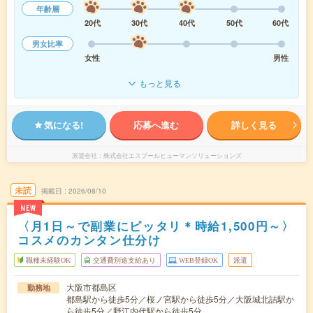
年齢層
20代
30代
40代
50代
60代
男女比率
女性
男性
もっと見る
気になる!
応募へ進む
詳しく見る
派遣会社
株式会社エスプールヒューマンソリューションズ
未読
掲載日
2026/08/10
NEW
〈月1日～で副業にピッタリ＊時給1,500円～〉
コスメのカンタン仕分け
職種未経験OK
交通費別途支給あり
WEB登録OK
派遣
大阪市都島区
勤務地
都島駅から徒歩5分／桜ノ宮駅から徒歩5分／大阪城北詰駅か
ら徒歩5分／野江内代駅から徒歩5分