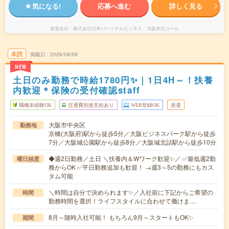
気になる!
応募へ進む
詳しく見る
派遣会社
株式会社日本パーソナルビジネス 大阪本社コール
未読
掲載日
2026/08/09
NEW
土日のみ勤務で時給1780円✨｜1日4H～！扶養
内歓迎＊保険の受付確認staff
職種未経験OK
交通費別途支給あり
WEB登録OK
派遣
大阪市中央区
勤務地
京橋(大阪府)駅から徒歩5分／大阪ビジネスパーク駅から徒歩
7分／大阪城公園駅から徒歩8分／大阪城北詰駅から徒歩10分
◆週2日勤務／土日 ＼扶養内＆Wワーク歓迎✨／ ✅最低週2勤
曜日頻度
務からOK ✅平日勤務追加も歓迎！ →週3～5の勤務にもカス
タム可能
＼時間は自分で決められます✨／入社前に下記からご希望の
時間
勤務時間を選択！ライフスタイルに合わせて働けま…
8月～随時入社可能！ もちろん9月～スタートもOK✨
期間