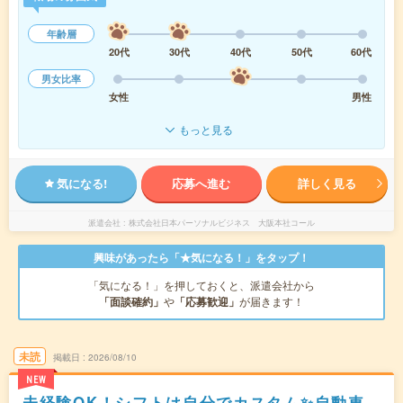
年齢層
20代
30代
40代
50代
60代
男女比率
女性
男性
もっと見る
気になる!
応募へ進む
詳しく見る
派遣会社
株式会社日本パーソナルビジネス 大阪本社コール
興味があったら「★気になる！」をタップ！
「気になる！」を押しておくと、派遣会社から
「面談確約」
や
「応募歓迎」
が届きます！
未読
掲載日
2026/08/10
NEW
未経験OK！シフトは自分でカスタム✨自動車