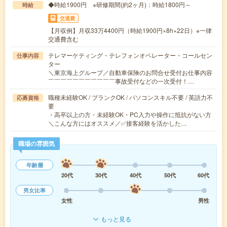
◆時給1900円 ※研修期間(約2ヶ月)：時給1800円～
時給
交通費
【月収例】月収33万4400円（時給1900円×8h×22日）※一律
交通費含む
テレマーケティング・テレフォンオペレーター・コールセン
仕事内容
ター
＼東京海上グループ／自動車保険のお問合せ受付お仕事内容
￣￣￣￣￣￣￣￣￣￣￣事故受付などの一次受付！…
職種未経験OK / ブランクOK / パソコンスキル不要 / 英語力不
応募資格
要
・高卒以上の方・未経験OK・PC入力や操作に抵抗がない方
＼こんな方にはオススメ／✅接客経験を活かした…
職場の雰囲気
年齢層
20代
30代
40代
50代
60代
男女比率
女性
男性
もっと見る