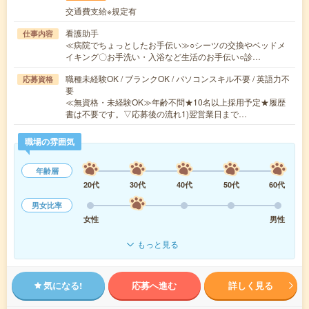
交通費支給※規定有
看護助手
仕事内容
≪病院でちょっとしたお手伝い≫○シーツの交換やベッドメ
イキング〇お手洗い・入浴など生活のお手伝い○診…
職種未経験OK / ブランクOK / パソコンスキル不要 / 英語力不
応募資格
要
≪無資格・未経験OK≫年齢不問★10名以上採用予定★履歴
書は不要です。▽応募後の流れ1)翌営業日まで…
職場の雰囲気
年齢層
20代
30代
40代
50代
60代
男女比率
女性
男性
もっと見る
気になる!
応募へ進む
詳しく見る