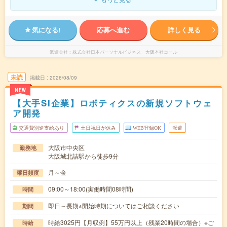
気になる!
応募へ進む
詳しく見る
派遣会社
株式会社日本パーソナルビジネス 大阪本社コール
未読
掲載日
2026/08/09
NEW
【大手SI企業】ロボティクスの新規ソフトウェ
ア開発
交通費別途支給あり
土日祝日が休み
WEB登録OK
派遣
大阪市中央区
勤務地
大阪城北詰駅から徒歩9分
月～金
曜日頻度
09:00～18:00(実働時間08時間)
時間
即日～長期※開始時期についてはご相談ください
期間
時給3025円【月収例】55万円以上（残業20時間の場合）※ご
時給