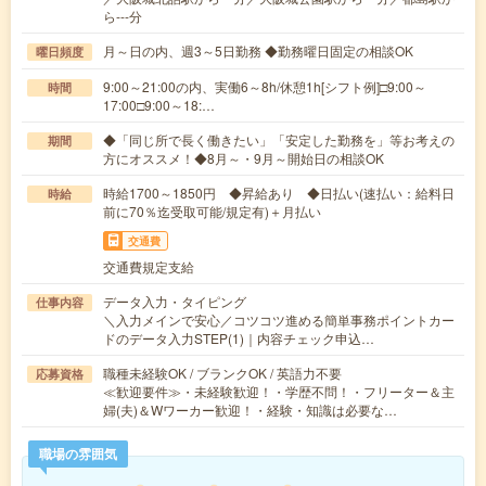
ら---分
月～日の内、週3～5日勤務 ◆勤務曜日固定の相談OK
曜日頻度
9:00～21:00の内、実働6～8h/休憩1h[シフト例]□9:00～
時間
17:00□9:00～18:…
◆「同じ所で長く働きたい」「安定した勤務を」等お考えの
期間
方にオススメ！◆8月～・9月～開始日の相談OK
時給1700～1850円 ◆昇給あり ◆日払い(速払い：給料日
時給
前に70％迄受取可能/規定有)＋月払い
交通費
交通費規定支給
データ入力・タイピング
仕事内容
＼入力メインで安心／コツコツ進める簡単事務ポイントカー
ドのデータ入力STEP(1)｜内容チェック申込…
職種未経験OK / ブランクOK / 英語力不要
応募資格
≪歓迎要件≫・未経験歓迎！・学歴不問！・フリーター＆主
婦(夫)＆Wワーカー歓迎！・経験・知識は必要な…
職場の雰囲気