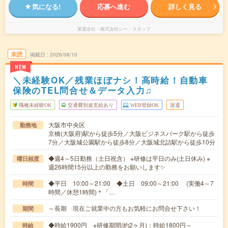
気になる!
応募へ進む
詳しく見る
派遣会社
株式会社シー・スタッフ
未読
掲載日
2026/08/10
NEW
＼未経験OK／残業ほぼナシ！高時給！自動車
保険のTEL問合せ＆データ入力♫
職種未経験OK
交通費別途支給あり
WEB登録OK
派遣
大阪市中央区
勤務地
京橋(大阪府)駅から徒歩5分／大阪ビジネスパーク駅から徒歩
7分／大阪城公園駅から徒歩8分／大阪城北詰駅から徒歩10分
◆週4～5日勤務（土日祝含） ※研修は平日のみ(土日休み) ※
曜日頻度
週26時間15分以上の勤務をお願いします✨
◆平日 10:00～21:00 ◆土日 09:00～21:00 (実働4～7
時間
時間／休憩1時間)＊「…
～長期 現在ご就業中の方もお気軽にお問合せ下さい！
期間
◆時給1900円 ※研修期間(約2ヶ月)：時給1800円～
時給