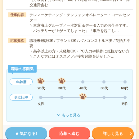
交通費含む
テレマーケティング・テレフォンオペレーター・コールセン
仕事内容
ター
＼東京海上グループ／一次対応＆データ入力のお仕事です。
「バッテリーが上がってしまった」「事故を起こし…
職種未経験OK / ブランクOK / パソコンスキル不要 / 英語力不
応募資格
要
・高卒以上の方・未経験OK・PC入力や操作に抵抗がない方
＼こんな方にはオススメ／✅接客経験を活かした…
職場の雰囲気
年齢層
20代
30代
40代
50代
60代
男女比率
女性
男性
もっと見る
気になる!
応募へ進む
詳しく見る