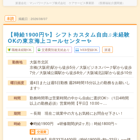
派遣会社
マンパワーグループ株式会社 ケアサービス事業部 （医療福祉介護関連）
未読
掲載日
2026/08/07
【時給1900円✨】シフトカスタム自由♫未経験
OKの東京海上コールセンター✨
職種未経験OK
交通費別途支給あり
WEB登録OK
派遣
大阪市北区
勤務地
京橋(大阪府)駅から徒歩5分／大阪ビジネスパーク駅から徒歩
7分／大阪城公園駅から徒歩8分／大阪城北詰駅から徒歩10分
週4日または週5日勤務 週26時間15分以上の勤務をお願いし
曜日頻度
ます✨
勤務時間帯は営業時間の中から自由に選択OK✨（1日4時間
時間
以上の勤務必須）営業時間【平日】10:00～…
～長期 現在ご就業中の方もお気軽にお問合せ下さい！
期間
◆時給1900円 ※研修期間(約2ヶ月)：時給1800円～
時給
交通費
【月収例】月収33万4400円（時給1900円×8h×22日）※一律