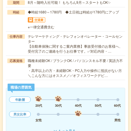
8月～随時入社可能！ もちろん9月～スタートもOK✨
期間
◆時給1680～1780円 ◆土日祝は時給が1780円にアップ
時給
交通費
※一律交通費含む
テレマーケティング・テレフォンオペレーター・コールセン
仕事内容
ター
【自動車保険に関するご案内業務】事故受付後のお客様へ、
受付完了のご連絡を行うお仕事です。✅対応内容・…
職種未経験OK / ブランクOK / パソコンスキル不要 / 英語力不
応募資格
要
・高卒以上の方・未経験OK・PC入力や操作に抵抗がない方
＼こんな方にはオススメ／✅オフィスワークデビ…
職場の雰囲気
年齢層
20代
30代
40代
50代
60代
男女比率
女性
男性
もっと見る