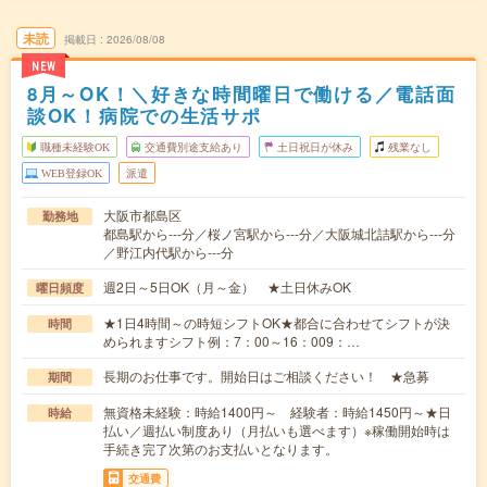
未読
掲載日
2026/08/08
NEW
8月～OK！＼好きな時間曜日で働ける／電話面
談OK！病院での生活サポ
職種未経験OK
交通費別途支給あり
土日祝日が休み
残業なし
WEB登録OK
派遣
大阪市都島区
勤務地
都島駅から---分／桜ノ宮駅から---分／大阪城北詰駅から---分
／野江内代駅から---分
週2日～5日OK（月～金） ★土日休みOK
曜日頻度
★1日4時間～の時短シフトOK★都合に合わせてシフトが決
時間
められますシフト例：7：00～16：009：…
長期のお仕事です。開始日はご相談ください！ ★急募
期間
無資格未経験：時給1400円～ 経験者：時給1450円～★日
時給
払い／週払い制度あり（月払いも選べます）※稼働開始時は
手続き完了次第のお支払いとなります。
交通費