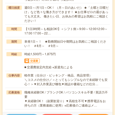
週0日～/月1日～OK！ （月～日のあいだ） ★「土曜と日曜だ
曜日頻度
け」など色々な働き方ができます！ ★お仕事ゼロの週があっ
ても大丈夫。 働きたい日、お休みの希望はお気軽にご相談く
ださい！
【1日3時間～も相談OK!】＜シフト例＞9:00～12:0012:00～
時間
17:00 17:00～22…
単発1日～！ ★勤務開始日や期間はお気軽にご相談くださ
期間
い！ ＃8月～ ＃9月～
時給1,500円～1,875円
時給
交通費
■ 交通費規定内支給 ※派遣先による
軽作業（仕分け・ピッキング・検品、商品管理）
仕事内容
＼コスメの仕分け／＜とってもシンプルなので未経験でも安
心！＞▼封入作業及び梱包▼雑誌や書籍などの仕分…
職種未経験OK / ブランクOK / パソコンスキル不要 / 英語力不
応募資格
要
▼未経験OK！（副業歓迎☆）▼高校生不可▼携帯電話をお
持ちの方（業務連絡に使用）※応募後のご連絡はメ…