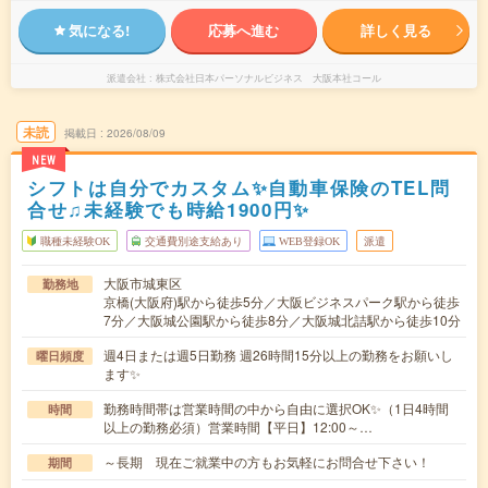
気になる!
応募へ進む
詳しく見る
派遣会社
株式会社日本パーソナルビジネス 大阪本社コール
未読
掲載日
2026/08/09
NEW
シフトは自分でカスタム✨自動車保険のTEL問
合せ♫未経験でも時給1900円✨
職種未経験OK
交通費別途支給あり
WEB登録OK
派遣
大阪市城東区
勤務地
京橋(大阪府)駅から徒歩5分／大阪ビジネスパーク駅から徒歩
7分／大阪城公園駅から徒歩8分／大阪城北詰駅から徒歩10分
週4日または週5日勤務 週26時間15分以上の勤務をお願いし
曜日頻度
ます✨
勤務時間帯は営業時間の中から自由に選択OK✨（1日4時間
時間
以上の勤務必須）営業時間【平日】12:00～…
～長期 現在ご就業中の方もお気軽にお問合せ下さい！
期間