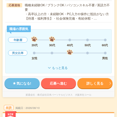
職種未経験OK / ブランクOK / パソコンスキル不要 / 英語力不
応募資格
要
・高卒以上の方・未経験OK・PC入力や操作に抵抗がない方
【待遇・福利厚生】・社会保険完備・有給休暇・…
職場の雰囲気
年齢層
20代
30代
40代
50代
60代
男女比率
女性
男性
もっと見る
気になる!
応募へ進む
詳しく見る
派遣会社
株式会社日本パーソナルビジネス 大阪本社コール
未読
掲載日
2026/08/10
NEW