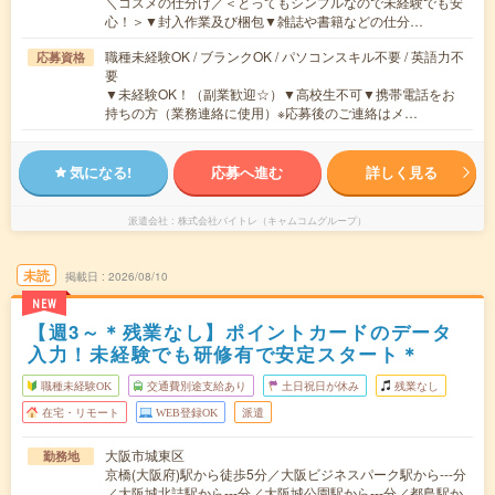
＼コスメの仕分け／＜とってもシンプルなので未経験でも安
心！＞▼封入作業及び梱包▼雑誌や書籍などの仕分…
職種未経験OK / ブランクOK / パソコンスキル不要 / 英語力不
応募資格
要
▼未経験OK！（副業歓迎☆）▼高校生不可▼携帯電話をお
持ちの方（業務連絡に使用）※応募後のご連絡はメ…
気になる!
応募へ進む
詳しく見る
派遣会社
株式会社バイトレ（キャムコムグループ）
未読
掲載日
2026/08/10
NEW
【週3～＊残業なし】ポイントカードのデータ
入力！未経験でも研修有で安定スタート＊
職種未経験OK
交通費別途支給あり
土日祝日が休み
残業なし
在宅・リモート
WEB登録OK
派遣
大阪市城東区
勤務地
京橋(大阪府)駅から徒歩5分／大阪ビジネスパーク駅から---分
／大阪城北詰駅から---分／大阪城公園駅から---分／都島駅か