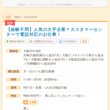
派遣会社
パーソルクロステクノロジー株式会社機電系エンジニアサービス
未読
掲載日
2026/08/09
NEW
【経験不問】人気の大手企業＊カスタマーセン
ターで電話対応のお仕事！
職種未経験OK
交通費別途支給あり
WEB登録OK
派遣
大阪市中央区
勤務地
京橋(大阪府)駅から徒歩7分／大阪ビジネスパーク駅から徒歩
7分／大阪城公園駅から徒歩7分／大阪城北詰駅から徒歩13分
／天満橋駅から徒歩25分
月～日のうち週5日勤務
曜日頻度
11:00～20:00（休憩60分）
時間
9月1日～長期 ※入社日相談可能
期間
時給1650円～ 果に応じインセンティブあり）
時給
交通費
無し