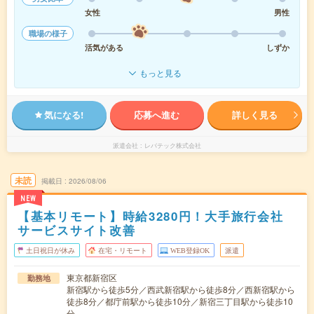
女性
男性
職場の様子
活気がある
しずか
もっと見る
気になる!
応募へ進む
詳しく見る
派遣会社
レバテック株式会社
未読
掲載日
2026/08/06
NEW
【基本リモート】時給3280円！大手旅行会社
サービスサイト改善
土日祝日が休み
在宅・リモート
WEB登録OK
派遣
東京都新宿区
勤務地
新宿駅から徒歩5分／西武新宿駅から徒歩8分／西新宿駅から
徒歩8分／都庁前駅から徒歩10分／新宿三丁目駅から徒歩10
分