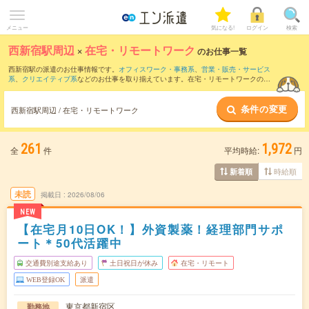
メニュー
気になる!
ログイン
検索
西新宿駅周辺
×
在宅・リモートワーク
のお仕事一覧
西新宿駅の派遣のお仕事情報です。
オフィスワーク・事務系
、
営業・販売・サービス
系
、
クリエイティブ系
などのお仕事を取り揃えています。在宅・リモートワークの条
件の他に、
交通費別途支給あり
、
職種未経験OK
、
友だちと一緒の応募OK
などのこだ
わり条件も取り揃えています。
条件の変更
西新宿駅周辺 / 在宅・リモートワーク
261
1,972
全
件
平均時給:
円
時給順
新着順
未読
掲載日
2026/08/06
NEW
【在宅月10日OK！】外資製薬！経理部門サポ
ート＊50代活躍中
交通費別途支給あり
土日祝日が休み
在宅・リモート
WEB登録OK
派遣
東京都新宿区
勤務地