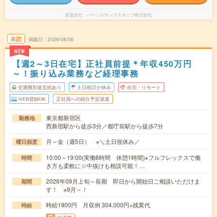
派遣会社
パーソルテンプスタッフ株式会社
未読
掲載日
2026/08/06
NEW
【週2～3日在宅】正社員前提＊年収450万円
～！振り込み業務など経理事務
交通費別途支給あり
土日祝日が休み
在宅・リモート
WEB登録OK
正社員への紹介予定派遣
東京都新宿区
勤務地
西新宿駅から徒歩3分／都庁前駅から徒歩7分
月～金（週5日） ※＼土日祝休み／
曜日頻度
10:00～19:00(実働8時間 休憩1時間)※フルフレックスで働
時間
き方も柔軟に☆中抜けも相談可能！…
2026年09月上旬～長期 即日から開始日ご相談いただけま
期間
す！ ※9月～！
時給1900円 月収例 304,000円+残業代
時給