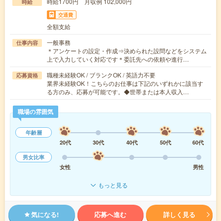
時給1700円 月収例 102,000円
時給
交通費
全額支給
一般事務
仕事内容
＊アンケートの設定・作成⇒決められた設問などをシステム
上で入力していく対応です＊委託先への依頼や進行…
職種未経験OK / ブランクOK / 英語力不要
応募資格
業界未経験OK！こちらのお仕事は下記のいずれかに該当す
る方のみ、応募が可能です。◆世帯または本人収入…
職場の雰囲気
年齢層
20代
30代
40代
50代
60代
男女比率
女性
男性
もっと見る
気になる!
応募へ進む
詳しく見る