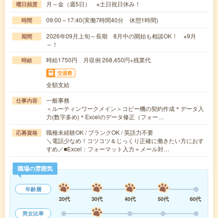
月～金（週5日） ※土日祝日休み！
曜日頻度
09:00～17:40(実働7時間40分 休憩1時間)
時間
2026年09月上旬～長期 8月中の開始も相談OK！ ※9月
期間
～！
時給1750円 月収例 268,450円+残業代
時給
交通費
全額支給
一般事務
仕事内容
＜ルーティンワークメイン＞コピー機の契約作成＊データ入
力(数字多め)＊Excelのデータ修正（フォー…
職種未経験OK / ブランクOK / 英語力不要
応募資格
＼電話少なめ！コツコツ＆じっくり正確に働きたい方におす
すめ／■Excel：フォーマット入力＋メール対…
職場の雰囲気
年齢層
20代
30代
40代
50代
60代
男女比率