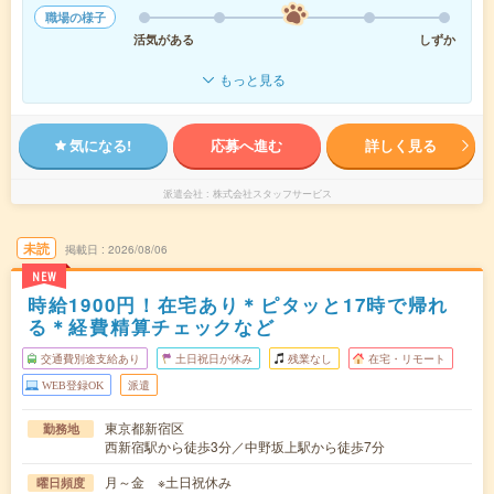
職場の様子
活気がある
しずか
もっと見る
気になる!
応募へ進む
詳しく見る
派遣会社
株式会社スタッフサービス
未読
掲載日
2026/08/06
NEW
時給1900円！在宅あり＊ピタッと17時で帰れ
る＊経費精算チェックなど
交通費別途支給あり
土日祝日が休み
残業なし
在宅・リモート
WEB登録OK
派遣
東京都新宿区
勤務地
西新宿駅から徒歩3分／中野坂上駅から徒歩7分
月～金 ※土日祝休み
曜日頻度