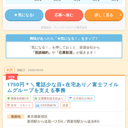
気になる!
応募へ進む
詳しく見る
派遣会社
マンパワーグループ株式会社
興味があったら「★気になる！」をタップ！
「気になる！」を押しておくと、派遣会社から
「面談確約」
や
「応募歓迎」
が届きます！
未読
掲載日
2026/08/06
NEW
1750円＊＼電話少な目×在宅あり／富士フイル
ムグループを支える事務
職種未経験OK
交通費別途支給あり
土日祝日が休み
在宅・リモート
WEB登録OK
派遣
東京都新宿区
勤務地
新宿駅から送迎バス5分／西新宿駅から徒歩8分