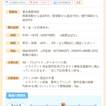
土日祝日が休み
在宅・リモート
WEB登録OK
派遣
東京都新宿区
勤務地
西新宿駅から徒歩5分／新宿駅から徒歩10分／都庁前駅から
徒歩5分
月～金（土日祝休み）
曜日頻度
9:00～18:00（休憩1時間） ※残業ほぼなし
時間
即日～長期 ※8月～、9月～など開始日ご相談ください！
期間
時給3930円 ※月収例：62万8800円（3930円×8時間×20日
時給
勤務の場合）
SE・プログラマ（データベース系）
仕事内容
・クライアント伴走型FDE/AIプロダクト開発支援案件に携わ
っていただきます。・主に下記作業をご担当…
ブランクOK / 英語力不要
応募資格
・クライアント折衝、要件ヒアリング、要件定義の経験・
Pythonを用いたバックエンド開発経験・Typ…
職場の雰囲気
男女比率