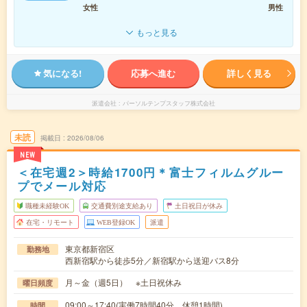
女性
男性
もっと見る
気になる!
応募へ進む
詳しく見る
派遣会社
パーソルテンプスタッフ株式会社
未読
掲載日
2026/08/06
NEW
＜在宅週2＞時給1700円＊富士フィルムグルー
プでメール対応
職種未経験OK
交通費別途支給あり
土日祝日が休み
在宅・リモート
WEB登録OK
派遣
東京都新宿区
勤務地
西新宿駅から徒歩5分／新宿駅から送迎バス8分
月～金（週5日） ※土日祝休み
曜日頻度
09:00～17:40(実働7時間40分 休憩1時間)
時間