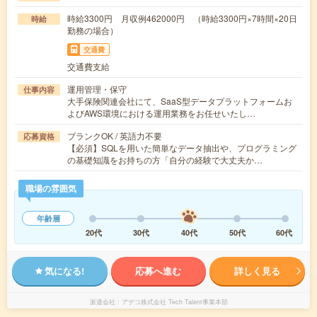
時給3300円 月収例462000円 （時給3300円×7時間×20日
時給
勤務の場合）
交通費
交通費支給
運用管理・保守
仕事内容
大手保険関連会社にて、SaaS型データプラットフォームお
よびAWS環境における運用業務をお任せいたし…
ブランクOK / 英語力不要
応募資格
【必須】SQLを用いた簡単なデータ抽出や、プログラミング
の基礎知識をお持ちの方「自分の経験で大丈夫か…
職場の雰囲気
年齢層
20代
30代
40代
50代
60代
気になる!
応募へ進む
詳しく見る
派遣会社
アデコ株式会社 Tech Talent事業本部