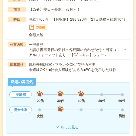
【急募】即日～長期 ※8月～！
期間
時給1700円 【月収例】288,320円（21日勤務＋残業10h）
時給
交通費
全額支給
一般事務
仕事内容
＊請求書再発行の受付＊各種問い合わせ受付・回答→マニュ
アル/フォーマットあり！【OAスキル】フォーマ…
職種未経験OK / ブランクOK / 英語力不要
応募資格
未経験OK！■社会人経験がある方■PCを使用した経験
職場の雰囲気
年齢層
20代
30代
40代
50代
60代
男女比率
女性
男性
もっと見る