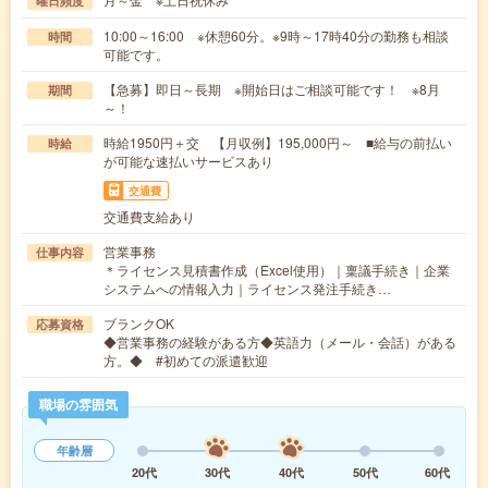
曜日頻度
10:00～16:00 ※休憩60分。※9時～17時40分の勤務も相談
時間
可能です。
【急募】即日～長期 ※開始日はご相談可能です！ ※8月
期間
～！
時給1950円＋交 【月収例】195,000円～ ■給与の前払い
時給
が可能な速払いサービスあり
交通費
交通費支給あり
営業事務
仕事内容
＊ライセンス見積書作成（Excel使用）｜稟議手続き｜企業
システムへの情報入力｜ライセンス発注手続き…
ブランクOK
応募資格
◆営業事務の経験がある方◆英語力（メール・会話）がある
方。◆ #初めての派遣歓迎
職場の雰囲気
年齢層
20代
30代
40代
50代
60代