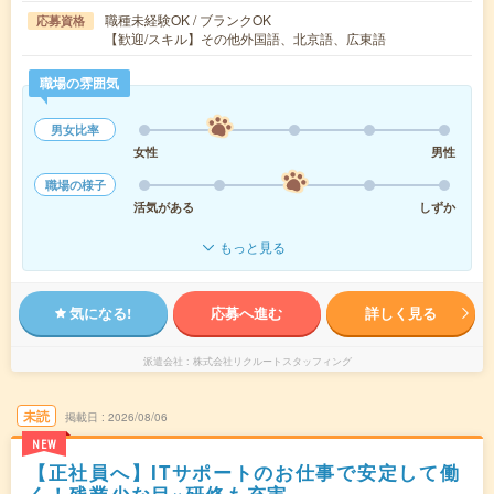
職種未経験OK / ブランクOK
応募資格
【歓迎/スキル】その他外国語、北京語、広東語
職場の雰囲気
男女比率
女性
男性
職場の様子
活気がある
しずか
もっと見る
気になる!
応募へ進む
詳しく見る
派遣会社
株式会社リクルートスタッフィング
未読
掲載日
2026/08/06
NEW
【正社員へ】ITサポートのお仕事で安定して働