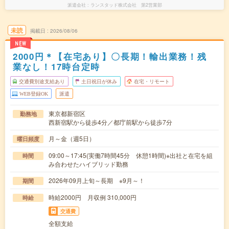
派遣会社
ランスタッド株式会社 第2営業部
未読
掲載日
2026/08/06
NEW
2000円＊【在宅あり】〇長期！輸出業務！残
業なし！17時台定時
交通費別途支給あり
土日祝日が休み
在宅・リモート
WEB登録OK
派遣
東京都新宿区
勤務地
西新宿駅から徒歩4分／都庁前駅から徒歩7分
月～金（週5日）
曜日頻度
09:00～17:45(実働7時間45分 休憩1時間)※出社と在宅を組
時間
み合わせたハイブリッド勤務
2026年09月上旬～長期 ※9月～！
期間
時給2000円 月収例 310,000円
時給
交通費
全額支給