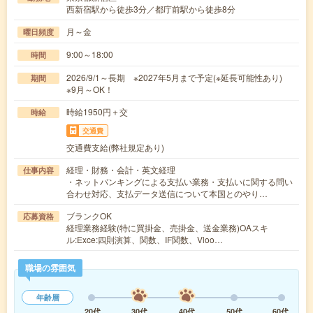
西新宿駅から徒歩3分／都庁前駅から徒歩8分
月～金
曜日頻度
9:00～18:00
時間
2026/9/1～長期 ※2027年5月まで予定(※延長可能性あり)
期間
※9月～OK！
時給1950円＋交
時給
交通費
交通費支給(弊社規定あり)
経理・財務・会計・英文経理
仕事内容
・ネットバンキングによる支払い業務・支払いに関する問い
合わせ対応、支払データ送信について本国とのやり…
ブランクOK
応募資格
経理業務経験(特に買掛金、売掛金、送金業務)OAスキ
ル:Exce:四則演算、関数、IF関数、Vloo…
職場の雰囲気
年齢層
20代
30代
40代
50代
60代