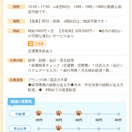
10:00～17:00 ※休憩60分。10時～19時／18時の勤務も相
時間
談可能です。
【急募】即日～長期 ※開始日はご相談可能です！
期間
時給1900円＋交 【月収例】228,000円～ ■給与の前払い
時給
が可能な速払いサービスあり
交通費
交通費支給あり
経理・財務・会計・英文経理
仕事内容
＊経費精算チェック（交通費・交際費）＊仕訳入力（会計シ
ステムデータ入力）＊銀行用務＊月次締め処理＊数…
ブランクOK / 英語力不要
応募資格
◆経理事務の経験がある方◆月次・年次決算の経験がある方
歓迎。◆ #初めての派遣歓迎
職場の雰囲気
年齢層
20代
30代
40代
50代
60代
男女比率