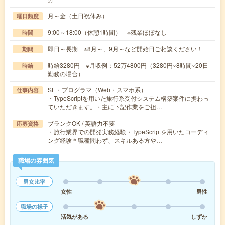
月～金（土日祝休み）
曜日頻度
9:00～18:00（休憩1時間） ※残業ほぼなし
時間
即日～長期 ※8月～、9月～など開始日ご相談ください！
期間
時給3280円 ※月収例：52万4800円（3280円×8時間×20日
時給
勤務の場合）
SE・プログラマ（Web・スマホ系）
仕事内容
・TypeScriptを用いた旅行系受付システム構築案件に携わっ
ていただきます。・主に下記作業をご担…
ブランクOK / 英語力不要
応募資格
・旅行業界での開発実務経験・TypeScriptを用いたコーディ
ング経験＊職種問わず、スキルある方や…
職場の雰囲気
男女比率
女性
男性
職場の様子
活気がある
しずか