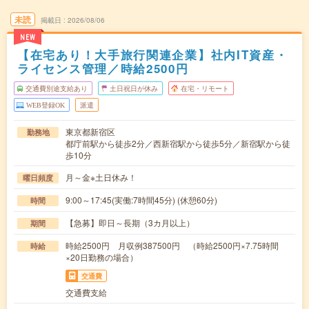
未読
掲載日
2026/08/06
NEW
【在宅あり！大手旅行関連企業】社内IT資産・
ライセンス管理／時給2500円
交通費別途支給あり
土日祝日が休み
在宅・リモート
WEB登録OK
派遣
東京都新宿区
勤務地
都庁前駅から徒歩2分／西新宿駅から徒歩5分／新宿駅から徒
歩10分
月～金※土日休み！
曜日頻度
9:00～17:45(実働:7時間45分) (休憩60分)
時間
【急募】即日～長期（3カ月以上）
期間
時給2500円 月収例387500円 （時給2500円×7.75時間
時給
×20日勤務の場合）
交通費
交通費支給