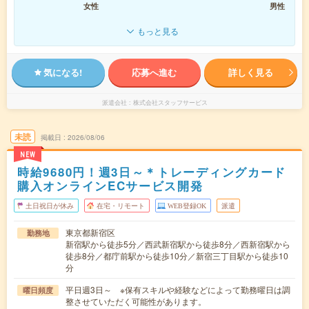
女性
男性
もっと見る
気になる!
応募へ進む
詳しく見る
派遣会社
株式会社スタッフサービス
未読
掲載日
2026/08/06
NEW
時給9680円！週3日～＊トレーディングカード
購入オンラインECサービス開発
土日祝日が休み
在宅・リモート
WEB登録OK
派遣
東京都新宿区
勤務地
新宿駅から徒歩5分／西武新宿駅から徒歩8分／西新宿駅から
徒歩8分／都庁前駅から徒歩10分／新宿三丁目駅から徒歩10
分
平日週3日～ ※保有スキルや経験などによって勤務曜日は調
曜日頻度
整させていただく可能性があります。