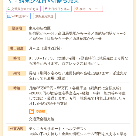
く！残業少な目×研修も充実
交通費別途支給あり
土日祝日が休み
在宅・リモート
WEB登録OK
無期雇用派遣
東京都新宿区
勤務地
新宿駅から---分／高田馬場駅から---分／西武新宿駅から---分
／新宿三丁目駅から---分／西新宿駅から---分
月～金（週休2日制）
曜日頻度
8：30～17：30（実働8時間）※勤務時間は就業先により異な
時間
る場合があります。◎フレックス勤務が可…
長期（期間を定めない雇用契約を当社と結びます）派遣先が
期間
変わっても雇用は継続！
月給25万6千円～55万円＋各種手当（残業代は全額支給）
時給
※20,000円の地域/住宅手当込み※経験・年齢・能力等を考慮
して加給・優遇します。★同一就業先で1年以上継続したら
月1万円の継続手当支給
交通費
交通費全額支給
テクニカルサポート・ヘルプデスク
仕事内容
＜縁の下の力持ち！企業の情報システム部門を支える＞早さ