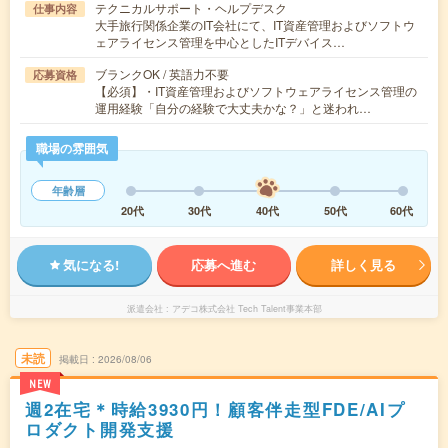
テクニカルサポート・ヘルプデスク
仕事内容
大手旅行関係企業のIT会社にて、IT資産管理およびソフトウ
ェアライセンス管理を中心としたITデバイス…
ブランクOK / 英語力不要
応募資格
【必須】・IT資産管理およびソフトウェアライセンス管理の
運用経験「自分の経験で大丈夫かな？」と迷われ…
職場の雰囲気
年齢層
20代
30代
40代
50代
60代
気になる!
応募へ進む
詳しく見る
派遣会社
アデコ株式会社 Tech Talent事業本部
未読
掲載日
2026/08/06
NEW
週2在宅＊時給3930円！顧客伴走型FDE/AIプ
ロダクト開発支援