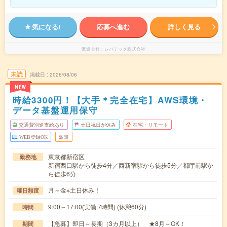
気になる!
応募へ進む
詳しく見る
派遣会社
レバテック株式会社
未読
掲載日
2026/08/06
NEW
時給3300円！【大手＊完全在宅】AWS環境・
データ基盤運用保守
交通費別途支給あり
土日祝日が休み
在宅・リモート
WEB登録OK
派遣
東京都新宿区
勤務地
新宿西口駅から徒歩4分／西新宿駅から徒歩5分／都庁前駅か
ら徒歩6分
月～金※土日休み！
曜日頻度
9:00～17:00(実働:7時間) (休憩60分)
時間
【急募】即日～長期（3カ月以上） ★8月～OK！
期間