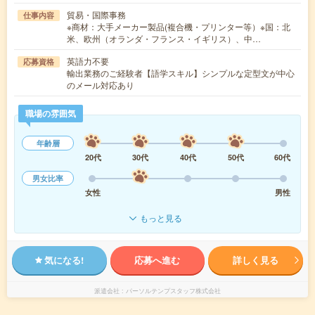
貿易・国際事務
仕事内容
※商材：大手メーカー製品(複合機・プリンター等）※国：北
米、欧州（オランダ・フランス・イギリス）、中…
英語力不要
応募資格
輸出業務のご経験者【語学スキル】シンプルな定型文が中心
のメール対応あり
職場の雰囲気
年齢層
20代
30代
40代
50代
60代
男女比率
女性
男性
もっと見る
気になる!
応募へ進む
詳しく見る
派遣会社
パーソルテンプスタッフ株式会社