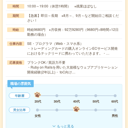
10:00～19:00（休憩1時間） ※残業ほぼなし
時間
【急募】即日～長期 ※8月～、9月～など開始日ご相談くだ
期間
さい！
時給9680円 ※月収例：92万9280円（9680円×8時間×12日
時給
勤務の場合）
SE・プログラマ（Web・スマホ系）
仕事内容
・トレーディングカードの購入オンラインECサービス開発
におけるテックリードに携わっていただきます。・…
ブランクOK / 英語力不要
応募資格
・Ruby on Railsを用いた大規模なウェブアプリケーション
開発経験(2年以上)・ toC向け…
職場の雰囲気
年齢層
20代
30代
40代
50代
60代
男女比率
女性
男性
もっと見る