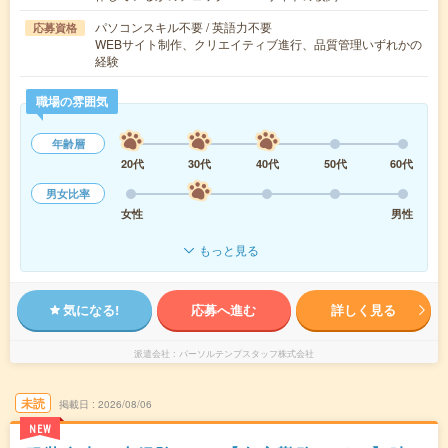
パソコンスキル不要 / 英語力不要
応募資格
WEBサイト制作、クリエイティブ進行、品質管理いずれかの
経験
職場の雰囲気
年齢層
20代
30代
40代
50代
60代
男女比率
女性
男性
もっと見る
気になる!
応募へ進む
詳しく見る
派遣会社
パーソルテンプスタッフ株式会社
未読
掲載日
2026/08/06
NEW