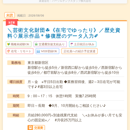
派遣会社
パーソルテンプスタッフ株式会社
未読
掲載日
2026/08/06
NEW
＼芸術文化財団☘《在宅でゆったり》／歴史資
料♢展示作品＊修復歴のデータ入力✐
職種未経験OK
交通費別途支給あり
土日祝日が休み
在宅・リモート
WEB登録OK
正社員への紹介予定派遣
東京都新宿区
勤務地
新宿駅から徒歩5分／新宿西口駅から徒歩5分／西新宿駅から
徒歩6分／都庁前駅から徒歩8分／西武新宿駅から徒歩10分
月～金 ※平日5日出勤 ◆業務習得後、週2～3日在宅が可能
曜日頻度
です♪ #週3日以上在宅
9：00～17：15 休憩1時間 実働7.25時間
時間
即日～長期 ◆9月、10月開始もご相談ください♪
期間
月給280,000円+別途残業代支給 ＼⋆お休みが多い月でも安
時給
心の固定給⋆／ #月収25万円以上
交通費