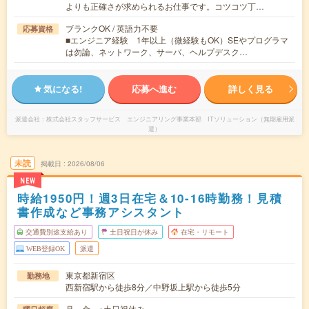
よりも正確さが求められるお仕事です。コツコツ丁…
ブランクOK / 英語力不要
応募資格
■エンジニア経験 1年以上（微経験もOK）SEやプログラマ
は勿論、ネットワーク、サーバ、ヘルプデスク…
気になる!
応募へ進む
詳しく見る
派遣会社
株式会社スタッフサービス エンジニアリング事業本部 ITソリューション（無期雇用派
遣）
未読
掲載日
2026/08/06
NEW
時給1950円！週3日在宅＆10-16時勤務！見積
書作成など事務アシスタント
交通費別途支給あり
土日祝日が休み
在宅・リモート
WEB登録OK
派遣
東京都新宿区
勤務地
西新宿駅から徒歩8分／中野坂上駅から徒歩5分
月～金 ※土日祝休み