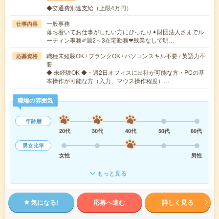
◆交通費別途支給（上限4万円）
一般事務
仕事内容
落ち着いてお仕事がしたい方にぴったり✦財団法人さまでル
ーティン事務✐週2～3在宅勤務❤︎残業なしで明…
職種未経験OK / ブランクOK / パソコンスキル不要 / 英語力不
応募資格
要
◆ 未経験OK ◆・週2日オフィスに出社が可能な方・PCの基
本操作が可能な方（入力、マウス操作程度）…
職場の雰囲気
年齢層
20代
30代
40代
50代
60代
男女比率
女性
男性
もっと見る
気になる!
応募へ進む
詳しく見る