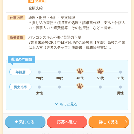
交通費
全額支給
経理・財務・会計・英文経理
仕事内容
＊振り込み業務＊領収書の処理＊請求書作成、支払＊仕訳入
力・伝票入力＊経費精算 その他庶務 など＊将来…
パソコンスキル不要 / 英語力不要
応募資格
※業界未経験OK！◎日次経理のご経験者【学歴】高校ご卒業
以上の方【選考ステップ】履歴書・職務経歴書に…
職場の雰囲気
年齢層
20代
30代
40代
50代
60代
男女比率
女性
男性
もっと見る
気になる!
応募へ進む
詳しく見る