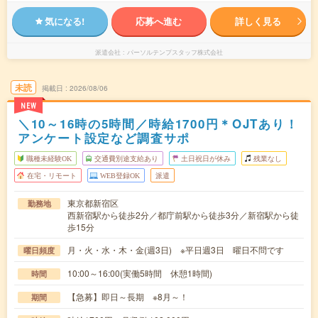
気になる!
応募へ進む
詳しく見る
派遣会社
パーソルテンプスタッフ株式会社
未読
掲載日
2026/08/06
NEW
＼10～16時の5時間／時給1700円＊OJTあり！
アンケート設定など調査サポ
職種未経験OK
交通費別途支給あり
土日祝日が休み
残業なし
在宅・リモート
WEB登録OK
派遣
東京都新宿区
勤務地
西新宿駅から徒歩2分／都庁前駅から徒歩3分／新宿駅から徒
歩15分
月・火・水・木・金(週3日) ※平日週3日 曜日不問です
曜日頻度
10:00～16:00(実働5時間 休憩1時間)
時間
【急募】即日～長期 ※8月～！
期間