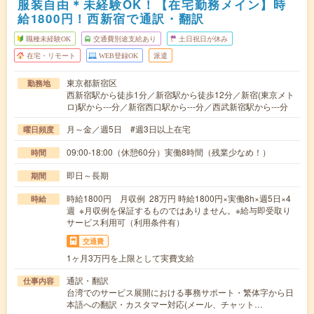
服装自由＊未経験OK！【在宅勤務メイン】時
給1800円！西新宿で通訳・翻訳
職種未経験OK
交通費別途支給あり
土日祝日が休み
在宅・リモート
WEB登録OK
派遣
東京都新宿区
勤務地
西新宿駅から徒歩1分／新宿駅から徒歩12分／新宿(東京メト
ロ)駅から---分／新宿西口駅から---分／西武新宿駅から---分
月～金／週5日 #週3日以上在宅
曜日頻度
09:00-18:00（休憩60分）実働8時間（残業少なめ！）
時間
即日～長期
期間
時給1800円 月収例 28万円 時給1800円×実働8h×週5日×4
時給
週 ※月収例を保証するものではありません。※給与即受取り
サービス利用可（利用条件有）
交通費
1ヶ月3万円を上限として実費支給
通訳・翻訳
仕事内容
台湾でのサービス展開における事務サポート・繁体字から日
本語への翻訳・カスタマー対応(メール、チャット…