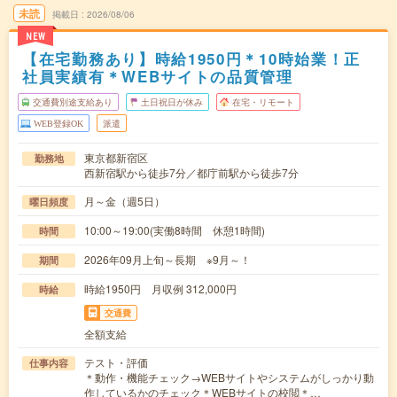
未読
掲載日
2026/08/06
NEW
【在宅勤務あり】時給1950円＊10時始業！正
社員実績有＊WEBサイトの品質管理
交通費別途支給あり
土日祝日が休み
在宅・リモート
WEB登録OK
派遣
東京都新宿区
勤務地
西新宿駅から徒歩7分／都庁前駅から徒歩7分
月～金（週5日）
曜日頻度
10:00～19:00(実働8時間 休憩1時間)
時間
2026年09月上旬～長期 ※9月～！
期間
時給1950円 月収例 312,000円
時給
交通費
全額支給
テスト・評価
仕事内容
＊動作・機能チェック→WEBサイトやシステムがしっかり動
作しているかのチェック＊WEBサイトの校閲＊…