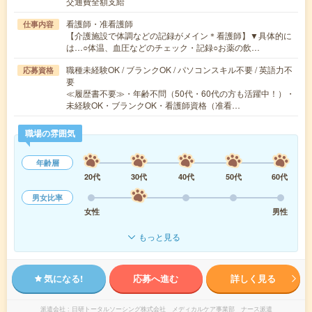
交通費全額支給
看護師・准看護師
仕事内容
【介護施設で体調などの記録がメイン＊看護師】▼具体的に
は…○体温、血圧などのチェック・記録○お薬の飲…
職種未経験OK / ブランクOK / パソコンスキル不要 / 英語力不
応募資格
要
≪履歴書不要≫・年齢不問（50代・60代の方も活躍中！）・
未経験OK・ブランクOK・看護師資格（准看…
職場の雰囲気
年齢層
20代
30代
40代
50代
60代
男女比率
女性
男性
もっと見る
気になる!
応募へ進む
詳しく見る
派遣会社
日研トータルソーシング株式会社 メディカルケア事業部 ナース派遣