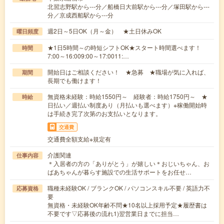
北習志野駅から---分／船橋日大前駅から---分／塚田駅から---
分／京成西船駅から---分
週2日～5日OK（月～金） ★土日休みOK
曜日頻度
★1日5時間～の時短シフトOK★スタート時間選べます！
時間
7:00～16:009:00～17:0011:…
開始日はご相談ください！ ★急募 ★職場が気に入れば、
期間
長期でも働けます！
無資格未経験：時給1550円～ 経験者：時給1750円～ ★
時給
日払い／週払い制度あり（月払いも選べます）※稼働開始時
は手続き完了次第のお支払いとなります。
交通費
交通費全額支給※規定有
介護関連
仕事内容
＊入居者の方の「ありがとう」が嬉しい＊おじいちゃん、お
ばあちゃんが暮らす施設での生活サポートをお任せ…
職種未経験OK / ブランクOK / パソコンスキル不要 / 英語力不
応募資格
要
無資格・未経験OK年齢不問★10名以上採用予定★履歴書は
不要です▽応募後の流れ1)翌営業日までに担当…