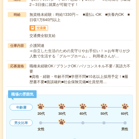
2～3日後に就業が可能です！
無資格未経験：時給1330円～ ■週払いOK ■扶養内OK ■
時給
日収1万640円以上
交通費
交通費全額支給
介護関連
仕事内容
≪自立した生活のための見守りやお手伝い！≫お年寄りが少
人数で生活する「グループホーム」。利用者さんが…
職種未経験OK / ブランクOK / パソコンスキル不要 / 英語力不
応募資格
要
■資格・経験・年齢不問■学歴不問■10名以上採用予定！■履
歴書不要■面談確約■社会保険完備■社員登用…
職場の雰囲気
年齢層
20代
30代
40代
50代
60代
男女比率
女性
男性