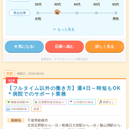
20代
30代
40代
50代
60代
男女比率
女性
男性
もっと見る
気になる!
応募へ進む
詳しく見る
派遣会社
ケアスタッフィング株式会社
未読
掲載日
2026/08/06
NEW
【フルタイム以外の働き方】週4日～時短もOK
＊病院でのサポート業務
職種未経験OK
交通費別途支給あり
土日祝日が休み
残業なし
WEB登録OK
派遣
千葉県船橋市
勤務地
北習志野駅から---分／船橋日大前駅から---分／飯山満駅から-