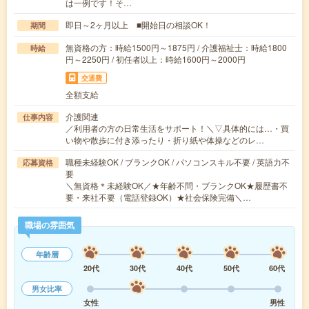
は一例です！そ…
即日～2ヶ月以上 ■開始日の相談OK！
期間
無資格の方：時給1500円～1875円 / 介護福祉士：時給1800
時給
円～2250円 / 初任者以上：時給1600円～2000円
交通費
全額支給
介護関連
仕事内容
／利用者の方の日常生活をサポート！＼▽具体的には…・買
い物や散歩に付き添ったり・折り紙や体操などのレ…
職種未経験OK / ブランクOK / パソコンスキル不要 / 英語力不
応募資格
要
＼無資格＊未経験OK／★年齢不問・ブランクOK★履歴書不
要・来社不要（電話登録OK）★社会保険完備＼…
職場の雰囲気
年齢層
20代
30代
40代
50代
60代
男女比率
女性
男性