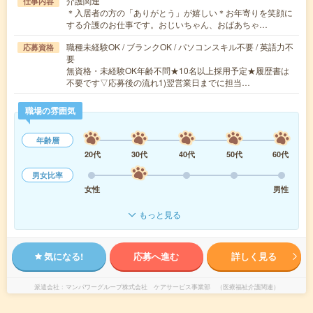
介護関連
仕事内容
＊入居者の方の「ありがとう」が嬉しい＊お年寄りを笑顔に
する介護のお仕事です。おじいちゃん、おばあちゃ…
職種未経験OK / ブランクOK / パソコンスキル不要 / 英語力不
応募資格
要
無資格・未経験OK年齢不問★10名以上採用予定★履歴書は
不要です▽応募後の流れ1)翌営業日までに担当…
職場の雰囲気
年齢層
20代
30代
40代
50代
60代
男女比率
女性
男性
もっと見る
気になる!
応募へ進む
詳しく見る
派遣会社
マンパワーグループ株式会社 ケアサービス事業部 （医療福祉介護関連）