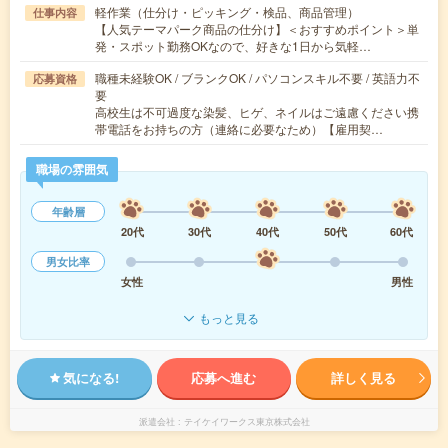
軽作業（仕分け・ピッキング・検品、商品管理）
仕事内容
【人気テーマパーク商品の仕分け】＜おすすめポイント＞単
発・スポット勤務OKなので、好きな1日から気軽…
職種未経験OK / ブランクOK / パソコンスキル不要 / 英語力不
応募資格
要
高校生は不可過度な染髪、ヒゲ、ネイルはご遠慮ください携
帯電話をお持ちの方（連絡に必要なため）【雇用契…
職場の雰囲気
年齢層
20代
30代
40代
50代
60代
男女比率
女性
男性
もっと見る
気になる!
応募へ進む
詳しく見る
派遣会社
テイケイワークス東京株式会社