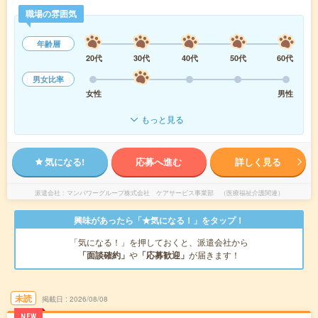
職場の雰囲気
年齢層
20代
30代
40代
50代
60代
男女比率
女性
男性
もっと見る
気になる!
応募へ進む
詳しく見る
派遣会社
マンパワーグループ株式会社 ケアサービス事業部 （医療福祉介護関連）
興味があったら「★気になる！」をタップ！
「気になる！」を押しておくと、派遣会社から
「面談確約」
や
「応募歓迎」
が届きます！
未読
掲載日
2026/08/08
NEW