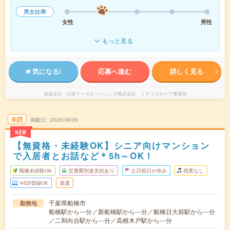
男女比率
女性
男性
もっと見る
気になる!
応募へ進む
詳しく見る
派遣会社
日研トータルソーシング株式会社 メディカルケア事業部
未読
掲載日
2026/08/06
NEW
【無資格・未経験OK】シニア向けマンション
で入居者とお話など＊5h～OK！
職種未経験OK
交通費別途支給あり
土日祝日が休み
残業なし
WEB登録OK
派遣
千葉県船橋市
勤務地
船橋駅から---分／新船橋駅から---分／船橋日大前駅から---分
／二和向台駅から---分／高根木戸駅から---分