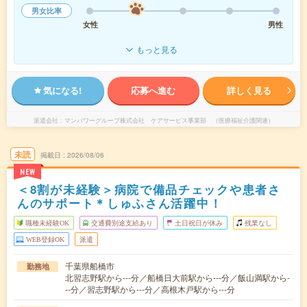
男女比率
女性
男性
もっと見る
気になる!
応募へ進む
詳しく見る
派遣会社
マンパワーグループ株式会社 ケアサービス事業部 （医療福祉介護関連）
未読
掲載日
2026/08/06
NEW
＜8割が未経験＞病院で備品チェックや患者さ
んのサポート＊しゅふさん活躍中！
職種未経験OK
交通費別途支給あり
土日祝日が休み
残業なし
WEB登録OK
派遣
千葉県船橋市
勤務地
北習志野駅から---分／船橋日大前駅から---分／飯山満駅から-
--分／習志野駅から---分／高根木戸駅から---分