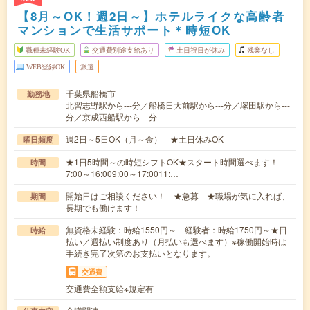
【8月～OK！週2日～】ホテルライクな高齢者
マンションで生活サポート＊時短OK
職種未経験OK
交通費別途支給あり
土日祝日が休み
残業なし
WEB登録OK
派遣
千葉県船橋市
勤務地
北習志野駅から---分／船橋日大前駅から---分／塚田駅から---
分／京成西船駅から---分
週2日～5日OK（月～金） ★土日休みOK
曜日頻度
★1日5時間～の時短シフトOK★スタート時間選べます！
時間
7:00～16:009:00～17:0011:…
開始日はご相談ください！ ★急募 ★職場が気に入れば、
期間
長期でも働けます！
無資格未経験：時給1550円～ 経験者：時給1750円～★日
時給
払い／週払い制度あり（月払いも選べます）※稼働開始時は
手続き完了次第のお支払いとなります。
交通費
交通費全額支給※規定有