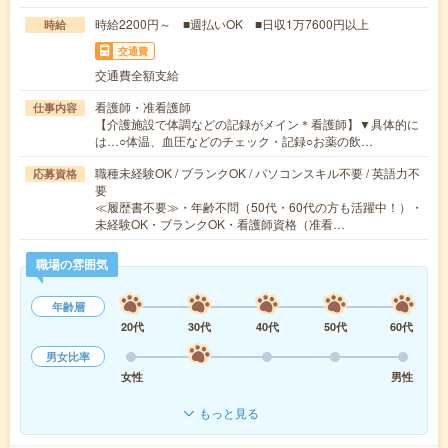
時給2200円～ ■週払いOK ■日収1万7600円以上
時給
交通費
交通費全額支給
看護師・准看護師
仕事内容
【介護施設で体調などの記録がメイン＊看護師】▼具体的に
は…○体温、血圧などのチェック・記録○お薬の飲…
職種未経験OK / ブランクOK / パソコンスキル不要 / 英語力不
応募資格
要
≪履歴書不要≫・年齢不問（50代・60代の方も活躍中！）・
未経験OK・ブランクOK・看護師資格（准看…
職場の雰囲気
年齢層
20代
30代
40代
50代
60代
男女比率
女性
男性
もっと見る