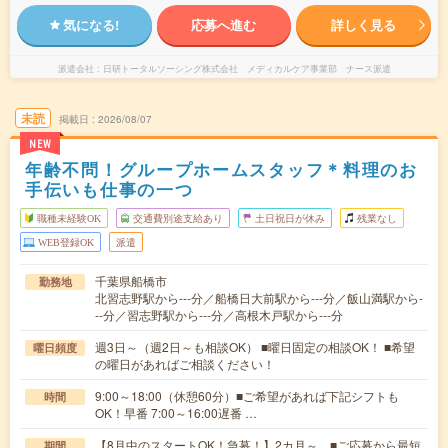
気になる!
応募へ進む
詳しく見る
派遣会社
日研トータルソーシング株式会社 メディカルケア事業部 ナース派遣
未読
掲載日
2026/08/07
NEW
年齢不問！グループホームスタッフ＊料理のお
手伝いも仕事の一つ
職種未経験OK
交通費別途支給あり
土日祝日が休み
残業なし
WEB登録OK
派遣
千葉県船橋市
勤務地
北習志野駅から---分／船橋日大前駅から---分／飯山満駅から-
--分／習志野駅から---分／高根木戸駅から---分
週3日～（週2日～も相談OK） ■曜日固定の相談OK！ ■希望
曜日頻度
の曜日があればご相談ください！
9:00～18:00（休憩60分）■ご希望があれば下記シフトも
時間
OK！早番 7:00～16:00遅番 …
【8月中のスタートOK！急募！】2カ月～ ■ご応募から最短
期間