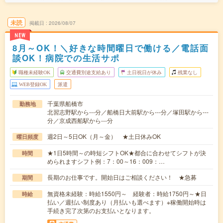
未読
掲載日
2026/08/07
NEW
8月～OK！＼好きな時間曜日で働ける／電話面
談OK！病院での生活サポ
職種未経験OK
交通費別途支給あり
土日祝日が休み
残業なし
WEB登録OK
派遣
千葉県船橋市
勤務地
北習志野駅から---分／船橋日大前駅から---分／塚田駅から---
分／京成西船駅から---分
週2日～5日OK（月～金） ★土日休みOK
曜日頻度
★1日5時間～の時短シフトOK★都合に合わせてシフトが決
時間
められますシフト例：7：00～16：009：…
長期のお仕事です。開始日はご相談ください！ ★急募
期間
無資格未経験：時給1550円～ 経験者：時給1750円～★日
時給
払い／週払い制度あり（月払いも選べます）※稼働開始時は
手続き完了次第のお支払いとなります。