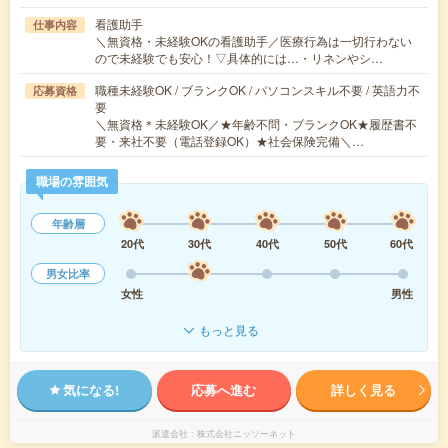
看護助手
仕事内容
＼無資格・未経験OKの看護助手／医療行為は一切行わない
ので未経験でも安心！▽具体的には…・リネンやシ…
職種未経験OK / ブランクOK / パソコンスキル不要 / 英語力不
応募資格
要
＼無資格＊未経験OK／★年齢不問・ブランクOK★履歴書不
要・来社不要（電話登録OK）★社会保険完備＼…
職場の雰囲気
年齢層
20代
30代
40代
50代
60代
男女比率
女性
男性
もっと見る
気になる!
応募へ進む
詳しく見る
派遣会社
株式会社ニッソーネット