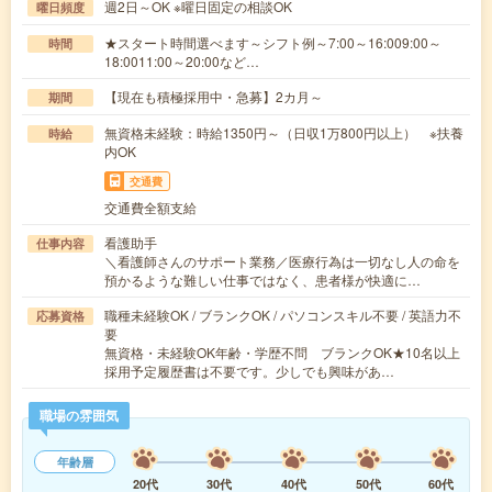
週2日～OK ※曜日固定の相談OK
曜日頻度
★スタート時間選べます～シフト例～7:00～16:009:00～
時間
18:0011:00～20:00など…
【現在も積極採用中・急募】2カ月～
期間
無資格未経験：時給1350円～（日収1万800円以上） ※扶養
時給
内OK
交通費
交通費全額支給
看護助手
仕事内容
＼看護師さんのサポート業務／医療行為は一切なし人の命を
預かるような難しい仕事ではなく、患者様が快適に…
職種未経験OK / ブランクOK / パソコンスキル不要 / 英語力不
応募資格
要
無資格・未経験OK年齢・学歴不問 ブランクOK★10名以上
採用予定履歴書は不要です。少しでも興味があ…
職場の雰囲気
年齢層
20代
30代
40代
50代
60代