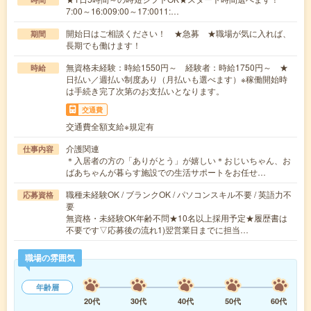
7:00～16:009:00～17:0011:…
開始日はご相談ください！ ★急募 ★職場が気に入れば、
期間
長期でも働けます！
無資格未経験：時給1550円～ 経験者：時給1750円～ ★
時給
日払い／週払い制度あり（月払いも選べます）※稼働開始時
は手続き完了次第のお支払いとなります。
交通費
交通費全額支給※規定有
介護関連
仕事内容
＊入居者の方の「ありがとう」が嬉しい＊おじいちゃん、お
ばあちゃんが暮らす施設での生活サポートをお任せ…
職種未経験OK / ブランクOK / パソコンスキル不要 / 英語力不
応募資格
要
無資格・未経験OK年齢不問★10名以上採用予定★履歴書は
不要です▽応募後の流れ1)翌営業日までに担当…
職場の雰囲気
年齢層
20代
30代
40代
50代
60代