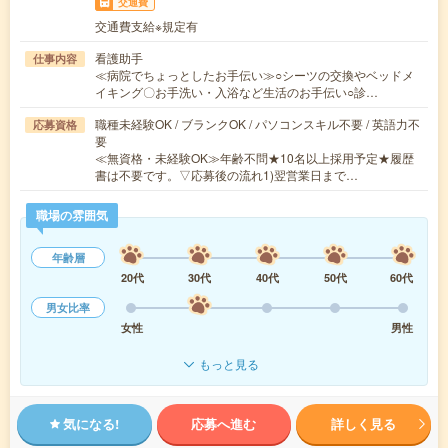
交通費
交通費支給※規定有
看護助手
仕事内容
≪病院でちょっとしたお手伝い≫○シーツの交換やベッドメ
イキング〇お手洗い・入浴など生活のお手伝い○診…
職種未経験OK / ブランクOK / パソコンスキル不要 / 英語力不
応募資格
要
≪無資格・未経験OK≫年齢不問★10名以上採用予定★履歴
書は不要です。▽応募後の流れ1)翌営業日まで…
職場の雰囲気
年齢層
20代
30代
40代
50代
60代
男女比率
女性
男性
もっと見る
気になる!
応募へ進む
詳しく見る