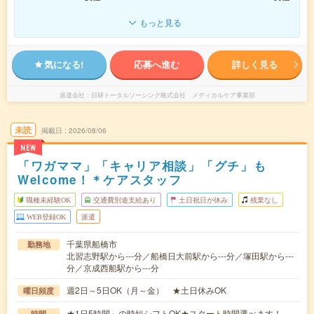
もっと見る
気になる!
応募へ進む
詳しく見る
派遣会社
日研トータルソーシング株式会社 メディカルケア事業部
未読
掲載日
2026/08/06
NEW
「ワガママ」「キャリア相談」「グチ」も
Welcome！＊ケアスタッフ
職種未経験OK
交通費別途支給あり
土日祝日が休み
残業なし
WEB登録OK
派遣
千葉県船橋市
勤務地
北習志野駅から---分／船橋日大前駅から---分／塚田駅から---
分／京成西船駅から---分
週2日～5日OK（月～金） ★土日休みOK
曜日頻度
★1日5時間～の時短シフトOK★スタート時間選べます！
時間