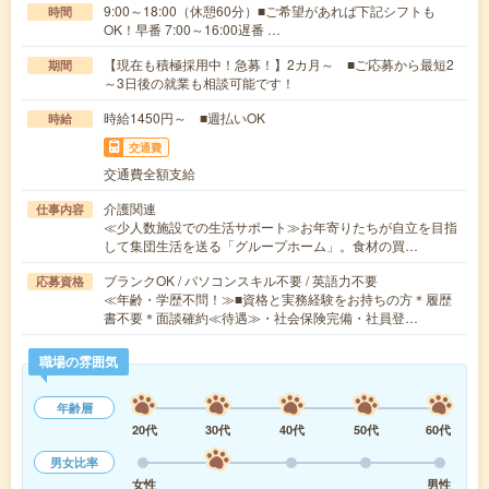
9:00～18:00（休憩60分）■ご希望があれば下記シフトも
時間
OK！早番 7:00～16:00遅番 …
【現在も積極採用中！急募！】2カ月～ ■ご応募から最短2
期間
～3日後の就業も相談可能です！
時給1450円～ ■週払いOK
時給
交通費
交通費全額支給
介護関連
仕事内容
≪少人数施設での生活サポート≫お年寄りたちが自立を目指
して集団生活を送る「グループホーム」。食材の買…
ブランクOK / パソコンスキル不要 / 英語力不要
応募資格
≪年齢・学歴不問！≫■資格と実務経験をお持ちの方＊履歴
書不要＊面談確約≪待遇≫・社会保険完備・社員登…
職場の雰囲気
年齢層
20代
30代
40代
50代
60代
男女比率
女性
男性