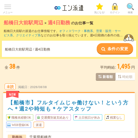
メニュー
気になる!
ログイン
検索
船橋日大前駅周辺
×
週4日勤務
のお仕事一覧
船橋日大前駅の派遣のお仕事情報です。
オフィスワーク・事務系
、
営業・販売・サー
ビス系
、
クリエイティブ系
などのお仕事を取り揃えています。週4日勤務の条件の他
に、
交通費別途支給あり
、
職種未経験OK
、
友だちと一緒の応募OK
などのこだわり条
件も取り揃えています。
条件の変更
船橋日大前駅周辺 / 週4日勤務
38
1,495
全
件
平均時給:
円
時給順
新着順
未読
掲載日
2026/08/08
NEW
【船橋市】フルタイムじゃ働けない！という方
へ＊週2や時短も＊ケアスタッフ
職種未経験OK
交通費別途支給あり
土日祝日が休み
残業なし
WEB登録OK
派遣
千葉県船橋市
勤務地