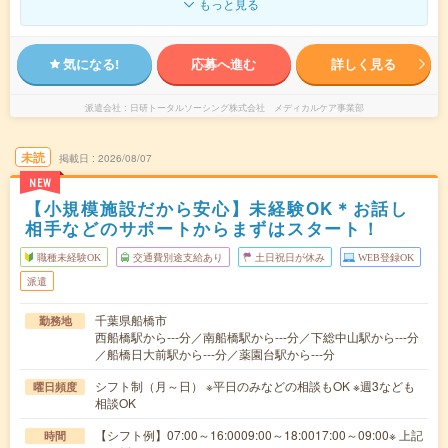
もっと見る
気になる!
応募へ進む
詳しく見る
派遣会社
日研トータルソーシング株式会社 メディカルケア事業部
未読
掲載日
2026/08/07
NEW
【小規模施設だから安心】未経験OK＊お話し
相手などのサポートからまずはスタート！
職種未経験OK
交通費別途支給あり
土日祝日が休み
WEB登録OK
派遣
千葉県船橋市
勤務地
西船橋駅から---分／南船橋駅から---分／下総中山駅から---分
／船橋日大前駅から---分／薬園台駅から---分
シフト制（月～日） ※平日のみなどの相談もOK ※週3なども
曜日頻度
相談OK
【シフト例】07:00～16:0009:00～18:0017:00～09:00※ 上記
時間