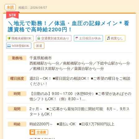
未読
掲載日
2026/08/07
NEW
＼地元で勤務！／体温・血圧の記録メイン＊看
護資格で高時給2200円！
職種未経験OK
交通費別途支給あり
土日祝日が休み
残業なし
WEB登録OK
派遣
千葉県船橋市
勤務地
西船橋駅から---分／南船橋駅から---分／下総中山駅から---分
／船橋日大前駅から---分／薬園台駅から---分
週2日～OK！ ■曜日固定の相談OK！ ■ご希望の曜日をご相談
曜日頻度
ください！
【日勤のみ】9:00～17:00（休憩60分）■ご希望があればその
時間
他シフトもOK！（例）8:30～1…
2ヶ月～ ■ご応募から最短3日後に開始可能 8月～、9月ス
期間
タートもOK！
時給2200円～ ■週払いOK ■日収1万7600円以上
時給
交通費