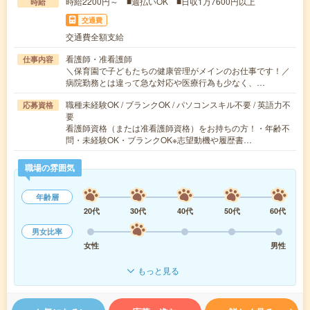
時給2200円～ ■週払いOK ■日収1万7600円以上
時給
交通費
交通費全額支給
看護師・准看護師
仕事内容
＼保育園で子どもたちの健康管理がメインのお仕事です！／
病院勤務とは違って急な対応や医療行為も少なく、…
職種未経験OK / ブランクOK / パソコンスキル不要 / 英語力不
応募資格
要
看護師資格（または准看護師資格）をお持ちの方！・年齢不
問・未経験OK・ブランクOK※志望動機や履歴書…
職場の雰囲気
年齢層
20代
30代
40代
50代
60代
男女比率
女性
男性
もっと見る