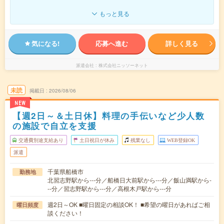
もっと見る
気になる!
応募へ進む
詳しく見る
派遣会社
株式会社ニッソーネット
未読
掲載日
2026/08/06
NEW
【週2日～＆土日休】料理の手伝いなど少人数
の施設で自立を支援
交通費別途支給あり
土日祝日が休み
残業なし
WEB登録OK
派遣
千葉県船橋市
勤務地
北習志野駅から---分／船橋日大前駅から---分／飯山満駅から-
--分／習志野駅から---分／高根木戸駅から---分
週2日～OK ■曜日固定の相談OK！ ■希望の曜日があればご相
曜日頻度
談ください！