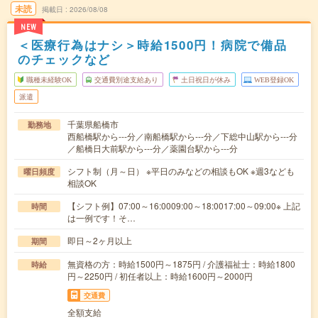
未読
掲載日
2026/08/08
NEW
＜医療行為はナシ＞時給1500円！病院で備品
のチェックなど
職種未経験OK
交通費別途支給あり
土日祝日が休み
WEB登録OK
派遣
千葉県船橋市
勤務地
西船橋駅から---分／南船橋駅から---分／下総中山駅から---分
／船橋日大前駅から---分／薬園台駅から---分
シフト制（月～日） ※平日のみなどの相談もOK ※週3なども
曜日頻度
相談OK
【シフト例】07:00～16:0009:00～18:0017:00～09:00※ 上記
時間
は一例です！そ…
即日～2ヶ月以上
期間
無資格の方：時給1500円～1875円 / 介護福祉士：時給1800
時給
円～2250円 / 初任者以上：時給1600円～2000円
交通費
全額支給