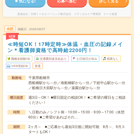
気になる!
応募へ進む
詳しく見る
派遣会社
日研トータルソーシング株式会社 メディカルケア事業部 ナース派遣
未読
掲載日
2026/08/07
NEW
≪時短OK！17時定時≫体温・血圧の記録メイ
ン＊看護師資格で高時給2200円！
職種未経験OK
交通費別途支給あり
土日祝日が休み
残業なし
WEB登録OK
派遣
千葉県船橋市
勤務地
西船橋駅から---分／南船橋駅から---分／下総中山駅から---分
／船橋日大前駅から---分／薬園台駅から---分
週3日～OK！ ■曜日固定の相談OK！ ■ご希望の曜日をご相談
曜日頻度
ください！
＼日勤のみ／シフト例・10:00～15:00・9:00～17:00（休憩
時間
60分）■ご希望があればその…
2ヶ月～ ■ご応募から最短3日後に開始可能 8月～、9月ス
期間
タートもOK！