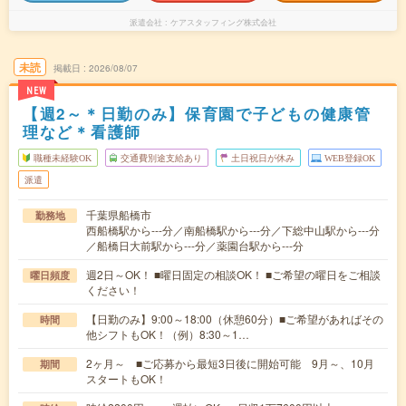
派遣会社
ケアスタッフィング株式会社
未読
掲載日
2026/08/07
NEW
【週2～＊日勤のみ】保育園で子どもの健康管
理など＊看護師
職種未経験OK
交通費別途支給あり
土日祝日が休み
WEB登録OK
派遣
千葉県船橋市
勤務地
西船橋駅から---分／南船橋駅から---分／下総中山駅から---分
／船橋日大前駅から---分／薬園台駅から---分
週2日～OK！ ■曜日固定の相談OK！ ■ご希望の曜日をご相談
曜日頻度
ください！
【日勤のみ】9:00～18:00（休憩60分）■ご希望があればその
時間
他シフトもOK！（例）8:30～1…
2ヶ月～ ■ご応募から最短3日後に開始可能 9月～、10月
期間
スタートもOK！