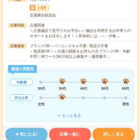
交通費
交通費全額支給
介護関連
仕事内容
＼介護施設で見守りやお手伝い／施設を利用するお年寄りの
サポートをお任せします！＜具体的には…＞・夕食…
ブランクOK / パソコンスキル不要 / 英語力不要
応募資格
＜無資格OK！＞介護の経験をお持ちの方ブランクOK・年齢
不問！WワークOK10名以上募集中！履歴書不…
職場の雰囲気
年齢層
20代
30代
40代
50代
60代
男女比率
女性
男性
もっと見る
気になる!
応募へ進む
詳しく見る