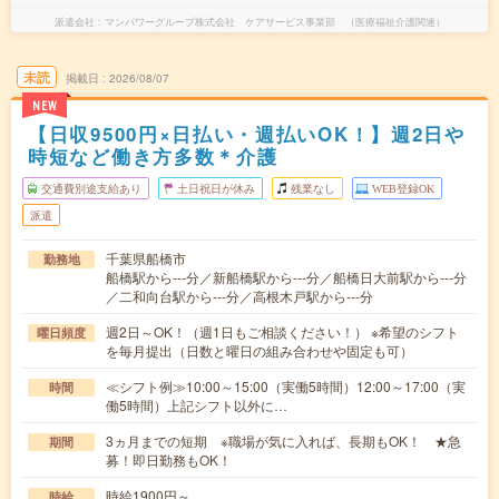
派遣会社
マンパワーグループ株式会社 ケアサービス事業部 （医療福祉介護関連）
未読
掲載日
2026/08/07
NEW
【日収9500円×日払い・週払いOK！】週2日や
時短など働き方多数＊介護
交通費別途支給あり
土日祝日が休み
残業なし
WEB登録OK
派遣
千葉県船橋市
勤務地
船橋駅から---分／新船橋駅から---分／船橋日大前駅から---分
／二和向台駅から---分／高根木戸駅から---分
週2日～OK！（週1日もご相談ください！） ※希望のシフト
曜日頻度
を毎月提出（日数と曜日の組み合わせや固定も可）
≪シフト例≫10:00～15:00（実働5時間）12:00～17:00（実
時間
働5時間）上記シフト以外に…
3ヵ月までの短期 ※職場が気に入れば、長期もOK！ ★急
期間
募！即日勤務もOK！
時給1900円～
時給