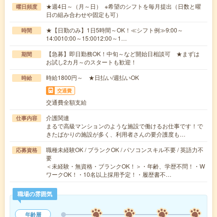
★週4日～（月～日） ※希望のシフトを毎月提出（日数と曜
曜日頻度
日の組み合わせや固定も可）
★【日勤のみ】1日5時間～OK！≪シフト例≫9:00～
時間
14:0010:00～15:0012:00～1…
【急募】即日勤務OK！中旬～など開始日相談可 ★まずは
期間
お試し2カ月～のスタートも歓迎！
時給1800円～ ★日払い/週払いOK
時給
交通費
交通費全額支給
介護関連
仕事内容
まるで高級マンションのような施設で働けるお仕事です！で
きたばかりの施設が多く、利用者さんの要介護度も…
職種未経験OK / ブランクOK / パソコンスキル不要 / 英語力不
応募資格
要
＜未経験・無資格・ブランクOK！＞・年齢、学歴不問！・W
ワークOK！・10名以上採用予定！・履歴書不…
職場の雰囲気
年齢層