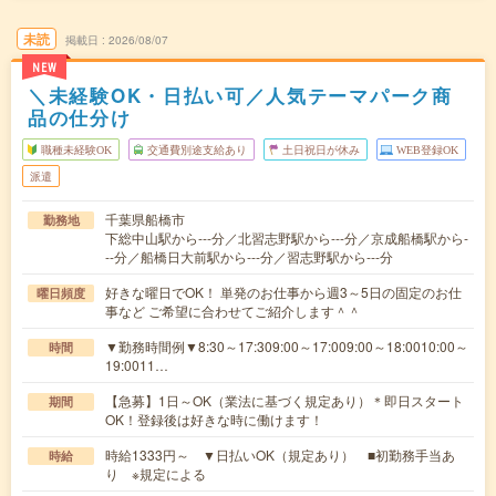
未読
掲載日
2026/08/07
NEW
＼未経験OK・日払い可／人気テーマパーク商
品の仕分け
職種未経験OK
交通費別途支給あり
土日祝日が休み
WEB登録OK
派遣
千葉県船橋市
勤務地
下総中山駅から---分／北習志野駅から---分／京成船橋駅から-
--分／船橋日大前駅から---分／習志野駅から---分
好きな曜日でOK！ 単発のお仕事から週3～5日の固定のお仕
曜日頻度
事など ご希望に合わせてご紹介します＾＾
▼勤務時間例▼8:30～17:309:00～17:009:00～18:0010:00～
時間
19:0011…
【急募】1日～OK（業法に基づく規定あり）＊即日スタート
期間
OK！登録後は好きな時に働けます！
時給1333円～ ▼日払いOK（規定あり） ■初勤務手当あ
時給
り ※規定による