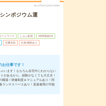
No.STFSV2204378990
でシンポジウム運
モートワーク
しゅふ歓迎
WEB登録OK
交費支給
社食/補助あり
のお仕事です！
ちゃいます！もちろん在宅中にわからない
ートがあるから、経験がなくても大丈夫！
の職場！研修制度＆マニュアルあり！同
に集ランチスペースあり！直接雇用の可能