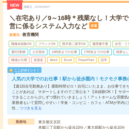
NEW
掲載日
2026/08/07
＼在宅あり／9～16時＊残業なし！大学
営に係るシステム入力など
派遣
教育機関
派遣先
職種未経験OK
ブランクOK
既卒第二新卒OK
履歴書不要
在宅・リ
週5日勤務
土日祝休
16時前までの仕事
17時前までの仕事
残業なし
職場が分煙
派遣多
Word
Excel
PowerPoint
語学
ここがポイント！
人気の大学でのお仕事！駅から徒歩圏内！モクモク事務
【週1回在宅勤務あり】通勤時間ゼロ！自宅にいたまま、お仕事でき
ことがあれば、サポートしますのでご安心を＊【未経験OK！】サポ
できることから少しずつ慣れていきましょう！アットホームな雰囲気
業務者もいて質問しやすい！学食・コンビニ・カフェ・ATMが学内
性…
つづきを見る
勤務地
東京都文京区
本郷三丁目駅から徒歩10分／東大前駅から徒歩10分