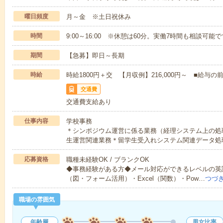
曜日頻度
月～金 ※土日祝休み
時間
9:00～16:00 ※休憩は60分。実働7時間も相談可能
期間
【急募】即日～長期
時給
時給1800円＋交 【月収例】216,000円～ ■給
交通費
交通費支給あり
仕事内容
学校事務
＊シンポジウム運営に係る業務（経理システム上の処
生運営関連業務＊留学生受入れシステム関連データ処
応募資格
職種未経験OK / ブランクOK
◆事務経験がある方◆メール対応ができるレベルの英語
（図・フォーム活用）・Excel（関数）・Pow…
つづ
職場の雰囲気
年齢層
男女比率