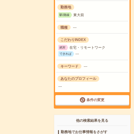
勤務地
東大前
駅/路線
職種
---
こだわりINDEX
在宅・リモートワーク
絶対
---
できれば
キーワード
---
あなたのプロフィール
---
条件の変更
他の検索結果を見る
勤務地でお仕事情報をさがす