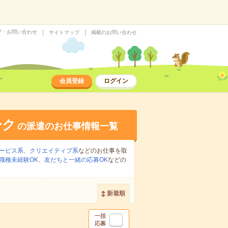
プ・お問い合わせ
サイトマップ
掲載のお問い合わせ
会員登録
ログイン
ーク
の派遣のお仕事情報一覧
ービス系
、
クリエイティブ系
などのお仕事を取
職種未経験OK
、
友だちと一緒の応募OK
などの
新着順
一括
応募