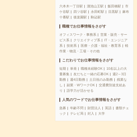
六本木一丁目駅
溜池山王駅
飯田橋駅
市
ケ谷駅
四ツ谷駅
永田町駅
目黒駅
麻布
十番駅
後楽園駅
駒込駅
職種でお仕事情報をさがす
オフィスワーク・事務系
営業・販売・サー
ビス系
クリエイティブ系
IT・エンジニア
系
技術系
医療・介護・福祉・教育系
軽
作業・物流・工場・その他
こだわりでお仕事情報をさがす
短期
単発
職種未経験OK
10名以上の大
量募集
友だちと一緒の応募OK
週2～3日
勤務
週4日勤務
土日祝のみ勤務
残業な
し
副業・WワークOK
交通費別途支給あ
り
語学力が活かせる
人気のワードでお仕事情報をさがす
急募
年齢不問
財団法人
英語
書類チェ
ック
テレビ局
封入
大学