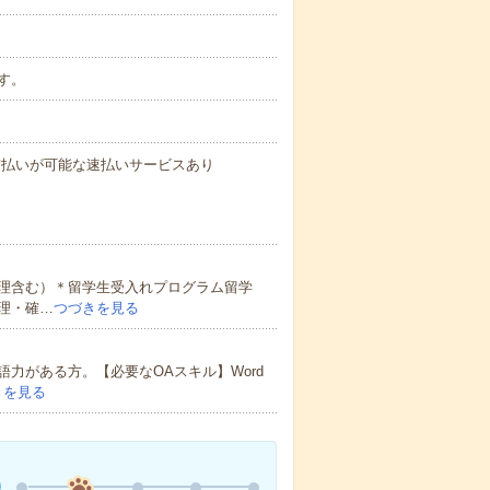
です。
与の前払いが可能な速払いサービスあり
理含む）＊留学生受入れプログラム留学
理・確…
つづきを見る
力がある方。【必要なOAスキル】Word
きを見る