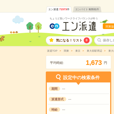
エン派遣
71573
件
エンバイト
82531
件
ちょうど良いワークライフバランスが叶う
関東版
気になる！リスト
0
保存し
派遣TOP
関東
東京
東大前駅周辺
東大
,
1
6
7
3
平均時給:
円
設定中の検索条件
期間
---
派遣形式
---
時給
---