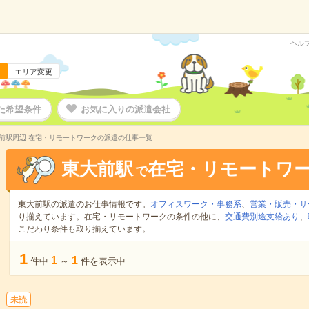
ヘル
エリア変更
た希望条件
お気に入りの派遣会社
前駅周辺 在宅・リモートワークの派遣の仕事一覧
東大前駅
在宅・リモートワ
で
東大前駅の派遣のお仕事情報です。
オフィスワーク・事務系
、
営業・販売・サ
り揃えています。在宅・リモートワークの条件の他に、
交通費別途支給あり
、
こだわり条件も取り揃えています。
1
1
1
件中
～
件を表示中
未読