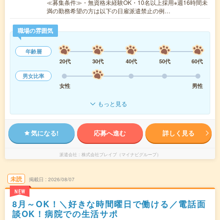
≪募集条件≫・無資格未経験OK・10名以上採用※週16時間未
満の勤務希望の方は以下の日雇派遣禁止の例…
職場の雰囲気
年齢層
20代
30代
40代
50代
60代
男女比率
女性
男性
もっと見る
気になる!
応募へ進む
詳しく見る
派遣会社
株式会社ブレイブ（マイナビグループ）
未読
掲載日
2026/08/07
NEW
8月～OK！＼好きな時間曜日で働ける／電話面
談OK！病院での生活サポ