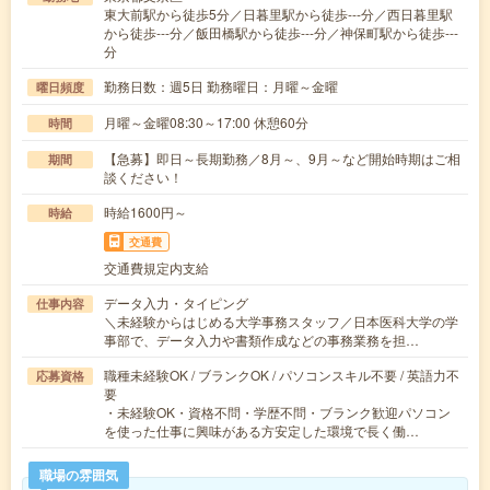
東大前駅から徒歩5分／日暮里駅から徒歩---分／西日暮里駅
から徒歩---分／飯田橋駅から徒歩---分／神保町駅から徒歩---
分
勤務日数：週5日 勤務曜日：月曜～金曜
曜日頻度
月曜～金曜08:30～17:00 休憩60分
時間
【急募】即日～長期勤務／8月～、9月～など開始時期はご相
期間
談ください！
時給1600円～
時給
交通費
交通費規定内支給
データ入力・タイピング
仕事内容
＼未経験からはじめる大学事務スタッフ／日本医科大学の学
事部で、データ入力や書類作成などの事務業務を担…
職種未経験OK / ブランクOK / パソコンスキル不要 / 英語力不
応募資格
要
・未経験OK・資格不問・学歴不問・ブランク歓迎パソコン
を使った仕事に興味がある方安定した環境で長く働…
職場の雰囲気