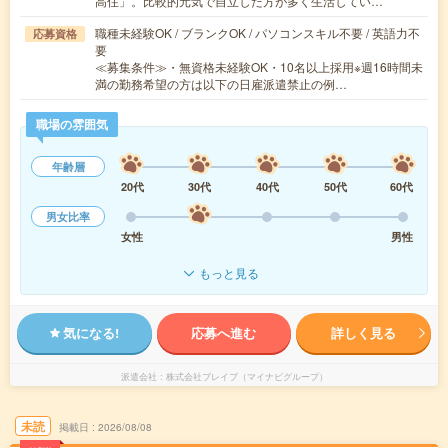
高住」。比較的元気で自立した方が多く生活してい…
職種未経験OK / ブランクOK / パソコンスキル不要 / 英語力不
応募資格
要
≪募集条件≫・無資格未経験OK・10名以上採用※週16時間未
満の勤務希望の方は以下の日雇派遣禁止の例…
職場の雰囲気
年齢層
20代
30代
40代
50代
60代
男女比率
女性
男性
もっと見る
気になる!
応募へ進む
詳しく見る
派遣会社
株式会社ブレイブ（マイナビグループ）
未読
掲載日
2026/08/08