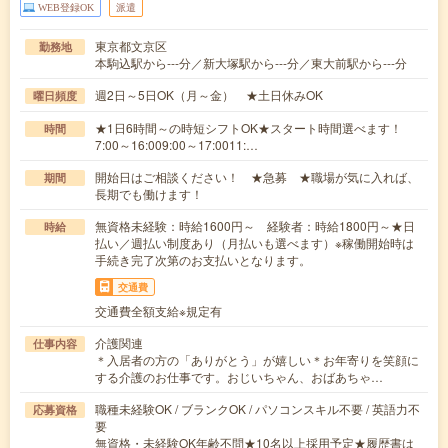
WEB登録OK
派遣
東京都文京区
勤務地
本駒込駅から---分／新大塚駅から---分／東大前駅から---分
週2日～5日OK（月～金） ★土日休みOK
曜日頻度
★1日6時間～の時短シフトOK★スタート時間選べます！
時間
7:00～16:009:00～17:0011:…
開始日はご相談ください！ ★急募 ★職場が気に入れば、
期間
長期でも働けます！
無資格未経験：時給1600円～ 経験者：時給1800円～★日
時給
払い／週払い制度あり（月払いも選べます）※稼働開始時は
手続き完了次第のお支払いとなります。
交通費
交通費全額支給※規定有
介護関連
仕事内容
＊入居者の方の「ありがとう」が嬉しい＊お年寄りを笑顔に
する介護のお仕事です。おじいちゃん、おばあちゃ…
職種未経験OK / ブランクOK / パソコンスキル不要 / 英語力不
応募資格
要
無資格・未経験OK年齢不問★10名以上採用予定★履歴書は