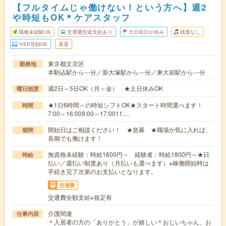
【フルタイムじゃ働けない！という方へ】週2
や時短もOK＊ケアスタッフ
職種未経験OK
交通費別途支給あり
土日祝日が休み
残業なし
WEB登録OK
派遣
東京都文京区
勤務地
本駒込駅から---分／新大塚駅から---分／東大前駅から---分
週2日～5日OK（月～金） ★土日休みOK
曜日頻度
★1日6時間～の時短シフトOK★スタート時間選べます！
時間
7:00～16:009:00～17:0011:…
開始日はご相談ください！ ★急募 ★職場が気に入れば、
期間
長期でも働けます！
無資格未経験：時給1600円～ 経験者：時給1800円～★日
時給
払い／週払い制度あり（月払いも選べます）※稼働開始時は
手続き完了次第のお支払いとなります。
交通費
交通費全額支給※規定有
介護関連
仕事内容
＊入居者の方の「ありがとう」が嬉しい＊おじいちゃん、お