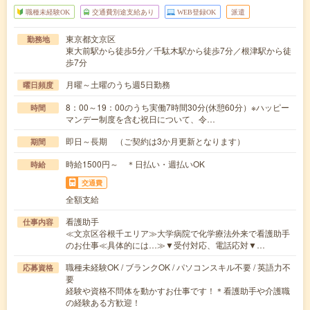
職種未経験OK
交通費別途支給あり
WEB登録OK
派遣
東京都文京区
勤務地
東大前駅から徒歩5分／千駄木駅から徒歩7分／根津駅から徒
歩7分
月曜～土曜のうち週5日勤務
曜日頻度
8：00～19：00のうち実働7時間30分(休憩60分）※ハッピー
時間
マンデー制度を含む祝日について、令…
即日～長期 （ご契約は3か月更新となります）
期間
時給1500円～ ＊日払い・週払いOK
時給
交通費
全額支給
看護助手
仕事内容
≪文京区谷根千エリア≫大学病院で化学療法外来で看護助手
のお仕事≪具体的には…≫▼受付対応、電話応対▼…
職種未経験OK / ブランクOK / パソコンスキル不要 / 英語力不
応募資格
要
経験や資格不問体を動かすお仕事です！＊看護助手や介護職
の経験ある方歓迎！