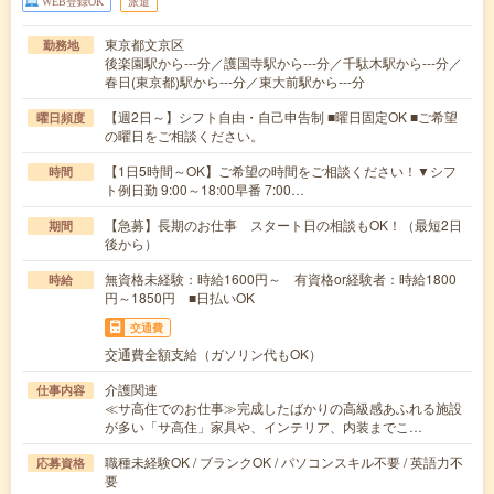
WEB登録OK
派遣
東京都文京区
勤務地
後楽園駅から---分／護国寺駅から---分／千駄木駅から---分／
春日(東京都)駅から---分／東大前駅から---分
【週2日～】シフト自由・自己申告制 ■曜日固定OK ■ご希望
曜日頻度
の曜日をご相談ください。
【1日5時間～OK】ご希望の時間をご相談ください！▼シフ
時間
ト例日勤 9:00～18:00早番 7:00…
【急募】長期のお仕事 スタート日の相談もOK！（最短2日
期間
後から）
無資格未経験：時給1600円～ 有資格or経験者：時給1800
時給
円～1850円 ■日払いOK
交通費
交通費全額支給（ガソリン代もOK）
介護関連
仕事内容
≪サ高住でのお仕事≫完成したばかりの高級感あふれる施設
が多い「サ高住」家具や、インテリア、内装までこ…
職種未経験OK / ブランクOK / パソコンスキル不要 / 英語力不
応募資格
要