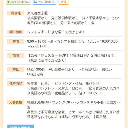
職種未経験OK
WEB登録OK
派遣
東京都文京区
勤務地
後楽園駅から---分／護国寺駅から---分／千駄木駅から---分／
春日(東京都)駅から---分／東大前駅から---分
シフト自由！好きな曜日で働けます！
曜日頻度
9:00～18:00 ※選べるシフト制他にも、10:00～19:0013:00
時間
～22:0017:0…
【急募＊即日スタートOK】登録後は好きな時に働けます！
期間
（業法に基づく規定あり）
時給1305円 ■初勤務手当あり ※全額日払い・週払い
時給
OK(規定有)
軽作業（仕分け・ピッキング・検品、商品管理）
仕事内容
＼映画パンフレットの封入／他にも、・座り作業の人気コス
メ袋詰めや検品・化粧品のラベル貼り・SDカード…
職種未経験OK / ブランクOK / パソコンスキル不要 / 英語力不
応募資格
要
高校生は不可過度な染髪、ヒゲ、ネイルはご遠慮ください携
帯電話をお持ちの方（連絡に必要なため）【雇用契…