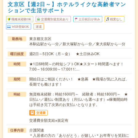
文京区【週2日～】ホテルライクな高齢者マン
ションで生活サポート
職種未経験OK
交通費別途支給あり
土日祝日が休み
残業なし
WEB登録OK
派遣
東京都文京区
勤務地
本駒込駅から---分／新大塚駅から---分／東大前駅から---分
週2日～5日OK（月～金） ★土日休みOK
曜日頻度
★1日6時間～の時短シフトOK★スタート時間選べます！
時間
7:00～16:009:00～17:0011:…
開始日はご相談ください！ ★急募 ★職場が気に入れば、
期間
長期でも働けます！
無資格未経験：時給1600円～ 経験者：時給1800円～ ★
時給
日払い／週払い制度あり（月払いも選べます）※稼働開始時
は手続き完了次第のお支払いとなります。
交通費
交通費全額支給※規定有
介護関連
仕事内容
＊入居者の方の「ありがとう」が嬉しい＊お年寄りを笑顔に