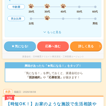
年齢層
20代
30代
40代
50代
60代
男女比率
女性
男性
もっと見る
気になる!
応募へ進む
詳しく見る
派遣会社
日本教育クリエイト東京支社・三幸医療エージェント
興味があったら「★気になる！」をタップ！
「気になる！」を押しておくと、派遣会社から
「面談確約」
や
「応募歓迎」
が届きます！
未読
掲載日
2026/08/08
NEW
【時短OK！】お家のような施設で生活相談や