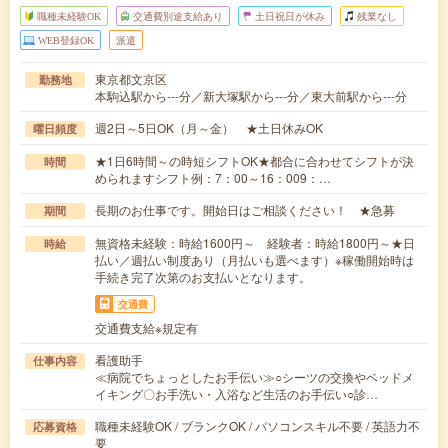
職種未経験OK
交通費別途支給あり
土日祝日が休み
残業なし
WEB登録OK
派遣
東京都文京区
勤務地
本駒込駅から---分／新大塚駅から---分／東大前駅から---分
週2日～5日OK（月～金） ★土日休みOK
曜日頻度
★1日6時間～の時短シフトOK★都合に合わせてシフトが決
時間
められますシフト例：7：00～16：009：…
長期のお仕事です。開始日はご相談ください！ ★急募
期間
無資格未経験：時給1600円～ 経験者：時給1800円～★日
時給
払い／週払い制度あり（月払いも選べます）※稼働開始時は
手続き完了次第のお支払いとなります。
交通費
交通費支給※規定有
看護助手
仕事内容
≪病院でちょっとしたお手伝い≫○シーツの交換やベッドメ
イキング〇お手洗い・入浴など生活のお手伝い○診…
職種未経験OK / ブランクOK / パソコンスキル不要 / 英語力不
応募資格
要