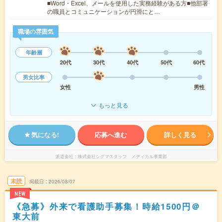
■Word・Excel、メールを使用した実務経験がある方■他部署
の職員とコミュニケーションが円滑にと…
職場の雰囲気
年齢層
20代
30代
40代
50代
60代
男女比率
女性
男性
もっと見る
気になる!
応募へ進む
詳しく見る
派遣会社
株式会社シグマスタッフ メディカル事業部
未読
掲載日
2026/08/07
NEW
《急募》外来で看護助手募集！時給1500円＠
東大前