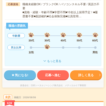
職種未経験OK / ブランクOK / パソコンスキル不要 / 英語力不
応募資格
要
■資格・経験・年齢不問■学歴不問■10名以上採用予定！■履
歴書不要■面談確約■社会保険完備■社員登用…
職場の雰囲気
年齢層
20代
30代
40代
50代
60代
男女比率
女性
男性
もっと見る
気になる!
応募へ進む
詳しく見る
派遣会社
日研トータルソーシング株式会社 メディカルケア事業部
未読
掲載日
2026/08/06
NEW