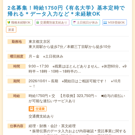
2名募集！時給1750円《有名大学》基本定時で
帰れる＊データ入力など＊未経験OK
職種未経験OK
交通費別途支給あり
土日祝日が休み
WEB登録OK
派遣
東京都文京区
勤務地
東大前駅から徒歩7分／本郷三丁目駅から徒歩10分
月～金 ※土日祝休み
曜日頻度
9:00～17:30 ※残業はほとんどありません。※休憩60分。※9
時間
時半～18時・10時～18時半の…
2026/10/01～長期 ※開始日はご相談可能です！ ※10月
期間
～！
時給1750円＋交 【月収例】323,750円～ ■給与の前払い
時給
が可能な速払いサービスあり
交通費
交通費支給あり
経理・財務・会計・英文経理
仕事内容
＊振替伝票のデータ入力および内容確認＊受託事業に関する