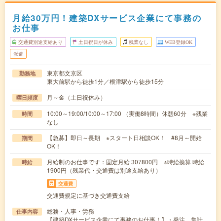
月給30万円！建築DXサービス企業にて事務の
お仕事
交通費別途支給あり
土日祝日が休み
残業なし
WEB登録OK
派遣
東京都文京区
勤務地
東大前駅から徒歩1分／根津駅から徒歩15分
月～金（土日祝休み）
曜日頻度
10:00～19:00/10:00～17:00 （実働8時間）休憩60分 ※残業
時間
なし
【急募】即日～長期 ※スタート日相談OK！ #8月～開始
期間
OK！
月給制のお仕事です：固定月給 307800円 ※時給換算 時給
時給
1900円（残業代・交通費は別途支給あり）
交通費
交通費規定に基づき交通費支給
総務・人事・労務
仕事内容
【建築DXサービス企業にて事務のお仕事！】・発注、集計、