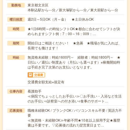
東京都文京区
勤務地
本駒込駅から---分／新大塚駅から---分／東大前駅から---分
週2日～5日OK（月～金） ★土日休みOK
曜日頻度
★1日6時間～の時短シフトOK★都合に合わせてシフトが決
時間
められますシフト例：7：00～16：009：…
開始日はご相談ください！ ★急募 ★職場が気に入れば、
期間
長期でも働けます！
無資格未経験：時給1600円～ 経験者：時給1800円～ ★
時給
日払い／週払い制度あり（月払いも選べます）※稼働開始時
は手続き完了次第のお支払いとなります。
交通費
交通費全額支給※規定有
看護助手
仕事内容
≪病院でちょっとしたお手伝い≫〇お手洗い・入浴など生活
のお手伝い○診察室への付き添い○食事のサポート…
職種未経験OK / ブランクOK / パソコンスキル不要 / 英語力不
応募資格
要
≪無資格・未経験OK≫年齢不問★10名以上採用予定★履歴
書は不要です。▽応募後の流れ1)翌営業日まで…