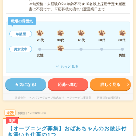
≪無資格・未経験OK≫年齢不問★10名以上採用予定★履歴
書は不要です。▽応募後の流れ1)翌営業日まで…
職場の雰囲気
年齢層
20代
30代
40代
50代
60代
男女比率
女性
男性
もっと見る
気になる!
応募へ進む
詳しく見る
派遣会社
マンパワーグループ株式会社 ケアサービス事業部 （医療福祉介護関連）
未読
掲載日
2026/08/06
NEW
【オープニング募集】おばあちゃんのお散歩付
き添いも仕事の1つ