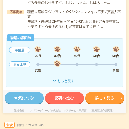
する介護のお仕事です。おじいちゃん、おばあちゃ…
職種未経験OK / ブランクOK / パソコンスキル不要 / 英語力不
応募資格
要
無資格・未経験OK年齢不問★10名以上採用予定★履歴書は
不要です▽応募後の流れ1)翌営業日までに担当…
職場の雰囲気
年齢層
20代
30代
40代
50代
60代
男女比率
女性
男性
もっと見る
気になる!
応募へ進む
詳しく見る
派遣会社
マンパワーグループ株式会社 ケアサービス事業部 （医療福祉介護関連）
未読
掲載日
2026/08/05