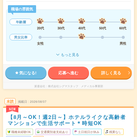
職場の雰囲気
年齢層
20代
30代
40代
50代
60代
男女比率
女性
男性
もっと見る
気になる!
応募へ進む
詳しく見る
派遣会社
株式会社シグマスタッフ メディカル事業部
未読
掲載日
2026/08/07
NEW
【8月～OK！週2日～】ホテルライクな高齢者
マンションで生活サポート＊時短OK
職種未経験OK
交通費別途支給あり
土日祝日が休み
残業なし