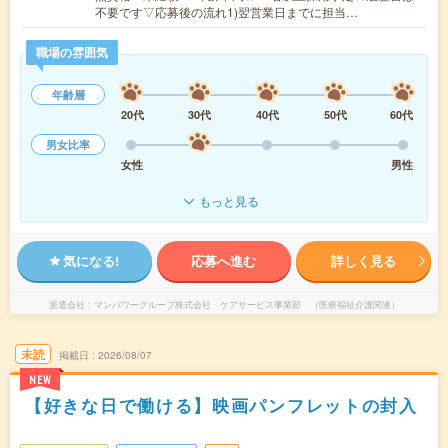
不要です▽応募後の流れ1)翌営業日までに担当…
職場の雰囲気
年齢層
20代
30代
40代
50代
60代
男女比率
女性
男性
もっと見る
気になる!
応募へ進む
詳しく見る
派遣会社
マンパワーグループ株式会社 ケアサービス事業部 （医療福祉介護関連）
未読
掲載日
2026/08/07
NEW
【好きな日で働ける】映画パンフレットの封入