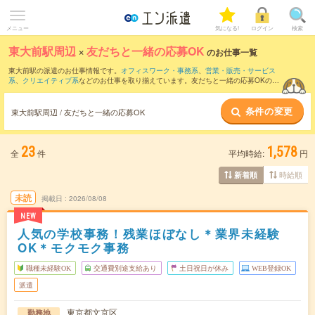
メニュー
気になる!
ログイン
検索
東大前駅周辺
×
友だちと一緒の応募OK
のお仕事一覧
東大前駅の派遣のお仕事情報です。
オフィスワーク・事務系
、
営業・販売・サービス
系
、
クリエイティブ系
などのお仕事を取り揃えています。友だちと一緒の応募OKの条
件の他に、
交通費別途支給あり
、
職種未経験OK
、
残業なし
などのこだわり条件も取り
揃えています。
条件の変更
東大前駅周辺 / 友だちと一緒の応募OK
23
1,578
全
件
平均時給:
円
時給順
新着順
未読
掲載日
2026/08/08
NEW
人気の学校事務！残業ほぼなし＊業界未経験
OK＊モクモク事務
職種未経験OK
交通費別途支給あり
土日祝日が休み
WEB登録OK
派遣
東京都文京区
勤務地