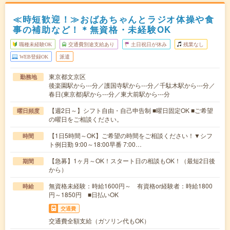
≪時短歓迎！≫おばあちゃんとラジオ体操や食
事の補助など！＊無資格・未経験OK
職種未経験OK
交通費別途支給あり
土日祝日が休み
残業なし
WEB登録OK
派遣
東京都文京区
勤務地
後楽園駅から---分／護国寺駅から---分／千駄木駅から---分／
春日(東京都)駅から---分／東大前駅から---分
【週2日～】シフト自由・自己申告制 ■曜日固定OK ■ご希望
曜日頻度
の曜日をご相談ください。
【1日5時間～OK】ご希望の時間をご相談ください！▼シフ
時間
ト例日勤 9:00～18:00早番 7:00…
【急募】1ヶ月～OK！スタート日の相談もOK！（最短2日後
期間
から）
無資格未経験：時給1600円～ 有資格or経験者：時給1800
時給
円～1850円 ■日払いOK
交通費
交通費全額支給（ガソリン代もOK）