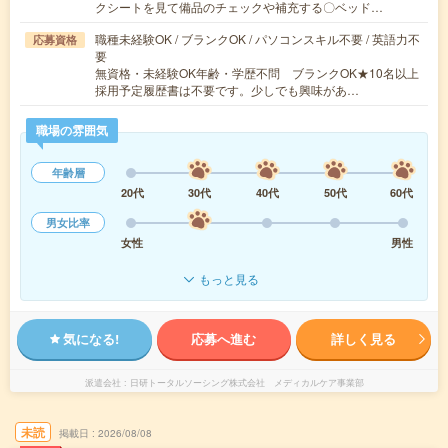
クシートを見て備品のチェックや補充する〇ベッド…
職種未経験OK / ブランクOK / パソコンスキル不要 / 英語力不
応募資格
要
無資格・未経験OK年齢・学歴不問 ブランクOK★10名以上
採用予定履歴書は不要です。少しでも興味があ…
職場の雰囲気
年齢層
20代
30代
40代
50代
60代
男女比率
女性
男性
もっと見る
気になる!
応募へ進む
詳しく見る
派遣会社
日研トータルソーシング株式会社 メディカルケア事業部
未読
掲載日
2026/08/08