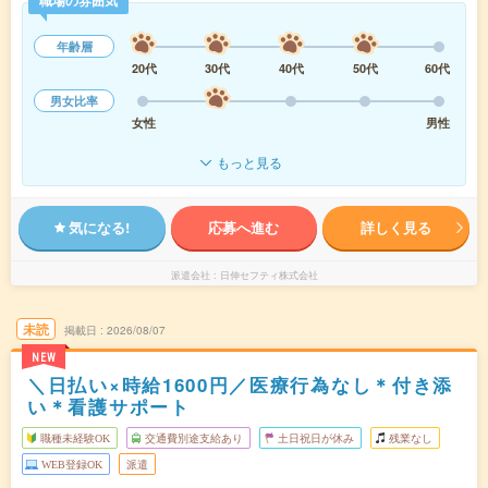
職場の雰囲気
年齢層
20代
30代
40代
50代
60代
男女比率
女性
男性
もっと見る
気になる!
応募へ進む
詳しく見る
派遣会社
日伸セフティ株式会社
未読
掲載日
2026/08/07
NEW
＼日払い×時給1600円／医療行為なし＊付き添
い＊看護サポート
職種未経験OK
交通費別途支給あり
土日祝日が休み
残業なし
WEB登録OK
派遣