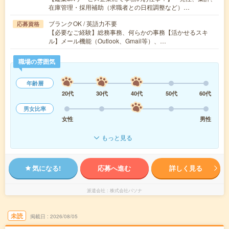
在庫管理・採用補助（求職者との日程調整など）…
ブランクOK / 英語力不要
応募資格
【必要なご経験】総務事務、何らかの事務【活かせるスキ
ル】メール機能（Outlook、Gmail等）、…
職場の雰囲気
年齢層
20代
30代
40代
50代
60代
男女比率
女性
男性
もっと見る
気になる!
応募へ進む
詳しく見る
派遣会社
株式会社パソナ
未読
掲載日
2026/08/05