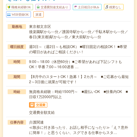
職種未経験OK
交通費別途支給あり
土日祝日が休み
残業なし
WEB登録OK
派遣
東京都文京区
勤務地
後楽園駅から---分／護国寺駅から---分／千駄木駅から---分／
春日(東京都)駅から---分／東大前駅から---分
週3日～（週2日～も相談OK） ■曜日固定の相談OK！ ■希望
曜日頻度
の曜日があればご相談ください！
9:00～18:00（休憩60分）■ご希望があれば下記シフトも
時間
OK！早番 7:00～16:00遅番 …
【8月中のスタートOK！急募！】2カ月～ ■ご応募から最短
期間
2～3日後に就業が可能です！
無資格未経験：時給1500円～ ■週払いOK ■扶養内OK ■
時給
日収1万2000円以上
交通費
交通費全額支給
介護関連
仕事内容
≪散歩に付き添ったり、お話し相手になったり≫「え？意外
に簡単！」と思うくらい、スグできる仕事からスタ…