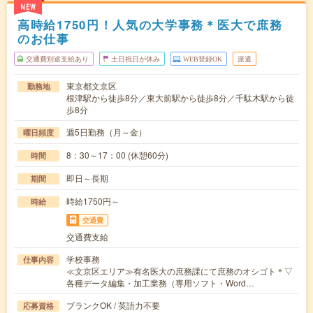
NEW
高時給1750円！人気の大学事務＊医大で庶務
のお仕事
交通費別途支給あり
土日祝日が休み
WEB登録OK
派遣
東京都文京区
勤務地
根津駅から徒歩8分／東大前駅から徒歩8分／千駄木駅から徒
歩8分
週5日勤務（月～金）
曜日頻度
8：30～17：00 (休憩60分)
時間
即日～長期
期間
時給1750円～
時給
交通費
交通費支給
学校事務
仕事内容
≪文京区エリア≫有名医大の庶務課にて庶務のオシゴト＊▽
各種データ編集・加工業務（専用ソフト・Word…
ブランクOK / 英語力不要
応募資格