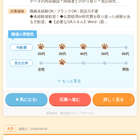
データの内容確認＊関係者とのやり取り＊受託研究…
職種未経験OK / ブランクOK / 英語力不要
応募資格
◆未経験者歓迎！◆伝票処理or研究費を取り扱った経験があ
る方歓迎。◆【必要なOAスキル】Word（図…
職場の雰囲気
年齢層
20代
30代
40代
50代
60代
男女比率
女性
男性
もっと見る
気になる!
応募へ進む
詳しく見る
派遣会社
株式会社スタッフサービス
未読
掲載日
2026/08/05