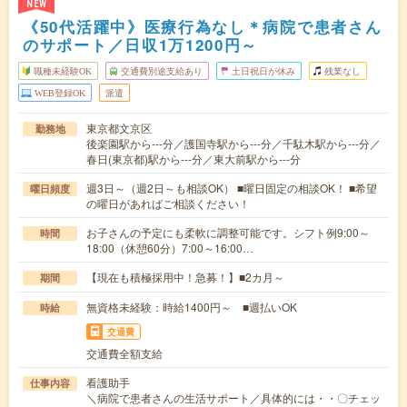
NEW
《50代活躍中》医療行為なし＊病院で患者さん
のサポート／日収1万1200円～
職種未経験OK
交通費別途支給あり
土日祝日が休み
残業なし
WEB登録OK
派遣
東京都文京区
勤務地
後楽園駅から---分／護国寺駅から---分／千駄木駅から---分／
春日(東京都)駅から---分／東大前駅から---分
週3日～（週2日～も相談OK） ■曜日固定の相談OK！ ■希望
曜日頻度
の曜日があればご相談ください！
お子さんの予定にも柔軟に調整可能です。シフト例9:00～
時間
18:00（休憩60分）7:00～16:00…
【現在も積極採用中！急募！】■2カ月～
期間
無資格未経験：時給1400円～ ■週払いOK
時給
交通費
交通費全額支給
看護助手
仕事内容
＼病院で患者さんの生活サポート／具体的には・・〇チェッ