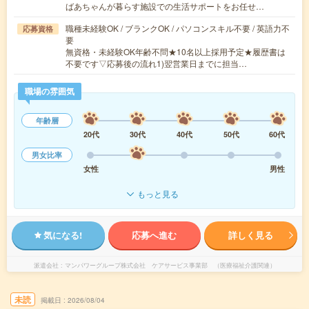
ばあちゃんが暮らす施設での生活サポートをお任せ…
職種未経験OK / ブランクOK / パソコンスキル不要 / 英語力不
応募資格
要
無資格・未経験OK年齢不問★10名以上採用予定★履歴書は
不要です▽応募後の流れ1)翌営業日までに担当…
職場の雰囲気
年齢層
20代
30代
40代
50代
60代
男女比率
女性
男性
もっと見る
気になる!
応募へ進む
詳しく見る
派遣会社
マンパワーグループ株式会社 ケアサービス事業部 （医療福祉介護関連）
未読
掲載日
2026/08/04