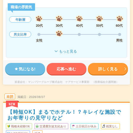
職場の雰囲気
年齢層
20代
30代
40代
50代
60代
男女比率
女性
男性
もっと見る
気になる!
応募へ進む
詳しく見る
派遣会社
マンパワーグループ株式会社 ケアサービス事業部 （医療福祉介護関連）
未読
掲載日
2026/08/07
NEW
【時短OK】まるでホテル！？キレイな施設で
お年寄りの見守りなど
職種未経験OK
交通費別途支給あり
土日祝日が休み
残業なし