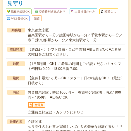
見守り
職種未経験OK
交通費別途支給あり
土日祝日が休み
残業なし
WEB登録OK
派遣
東京都文京区
勤務地
後楽園駅から---分／護国寺駅から---分／千駄木駅から---分／
春日(東京都)駅から---分／東大前駅から---分
【週2日～】シフト自由・自己申告制 ■曜日固定OK ■ご希望
曜日頻度
の曜日をご相談ください。
【1日5時間～OK】ご希望の時間をご相談ください！▼シフ
時間
ト例日勤 9:00～18:00早番 7:00…
【急募】最短1ヶ月～OK！スタート日の相談もOK！（最短2
期間
日後から）
無資格未経験：時給1600円～ 有資格or経験者：時給1800
時給
円～1850円 ■日払いOK
交通費
交通費全額支給（ガソリン代もOK）
介護関連
仕事内容
≪サ高住のお仕事≫完成したばかりの豪華な施設が多い「サ