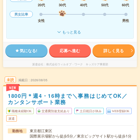
20代
30代
40代
50代
60代
男女比率
女性
男性
もっと見る
気になる!
応募へ進む
詳しく見る
派遣会社
株式会社ウィルオブ・ワーク キッズケア事業部
未読
掲載日
2026/08/05
NEW
1800円＊週4・16時まで＼事務はじめてOK／
カンタンサポート業務
職種未経験OK
交通費別途支給あり
土日祝日が休み
WEB登録OK
派遣
東京都江東区
勤務地
国際展示場駅から徒歩5分／東京ビッグサイト駅から徒歩1分