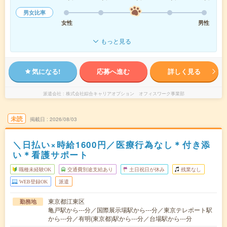
男女比率
女性
男性
もっと見る
気になる!
応募へ進む
詳しく見る
派遣会社
株式会社綜合キャリアオプション オフィスワーク事業部
未読
掲載日
2026/08/03
＼日払い×時給1600円／医療行為なし＊付き添
い＊看護サポート
職種未経験OK
交通費別途支給あり
土日祝日が休み
残業なし
WEB登録OK
派遣
東京都江東区
勤務地
亀戸駅から---分／国際展示場駅から---分／東京テレポート駅
から---分／有明(東京都)駅から---分／台場駅から---分