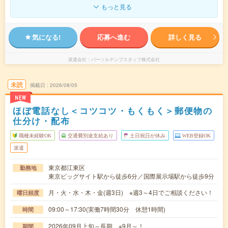
もっと見る
気になる!
応募へ進む
詳しく見る
派遣会社
パーソルテンプスタッフ株式会社
未読
掲載日
2026/08/05
NEW
ほぼ電話なし＜コツコツ・もくもく＞郵便物の
仕分け・配布
職種未経験OK
交通費別途支給あり
土日祝日が休み
WEB登録OK
派遣
東京都江東区
勤務地
東京ビッグサイト駅から徒歩6分／国際展示場駅から徒歩9分
月・火・水・木・金(週3日) ※週3～4日でご相談ください！
曜日頻度
09:00～17:30(実働7時間30分 休憩1時間)
時間
2026年09月上旬～長期 ※9月～！
期間