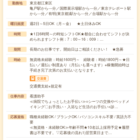
東京都江東区
勤務地
亀戸駅から---分／国際展示場駅から---分／東京テレポート駅
から---分／有明(東京都)駅から---分／台場駅から---分
週2日～5日OK（月～金） ★土日休みOK
曜日頻度
★1日6時間～の時短シフトOK★都合に合わせてシフトが決
時間
められますシフト例：7：00～16：009：…
長期のお仕事です。開始日はご相談ください！ ★急募
期間
無資格未経験：時給1600円～ 経験者：時給1800円～★日
時給
払い／週払い制度あり（月払いも選べます）※稼働開始時は
手続き完了次第のお支払いとなります。
交通費
交通費支給※規定有
看護助手
仕事内容
≪病院でちょっとしたお手伝い≫○シーツの交換やベッドメ
イキング〇お手洗い・入浴など生活のお手伝い○診…
職種未経験OK / ブランクOK / パソコンスキル不要 / 英語力不
応募資格
要
≪無資格・未経験OK≫年齢不問★10名以上採用予定★履歴
書は不要です。▽応募後の流れ1)翌営業日まで…