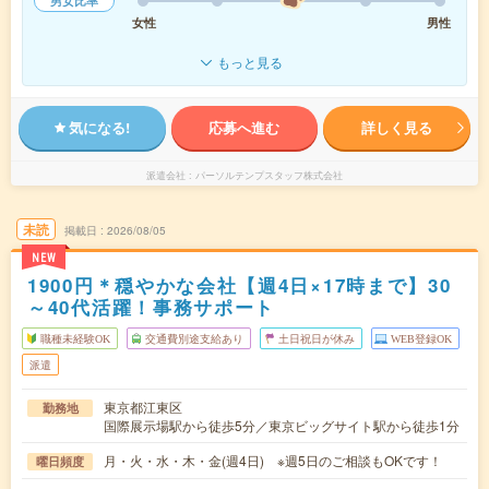
男女比率
女性
男性
もっと見る
気になる!
応募へ進む
詳しく見る
派遣会社
パーソルテンプスタッフ株式会社
未読
掲載日
2026/08/05
NEW
1900円＊穏やかな会社【週4日×17時まで】30
～40代活躍！事務サポート
職種未経験OK
交通費別途支給あり
土日祝日が休み
WEB登録OK
派遣
東京都江東区
勤務地
国際展示場駅から徒歩5分／東京ビッグサイト駅から徒歩1分
月・火・水・木・金(週4日) ※週5日のご相談もOKです！
曜日頻度