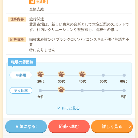
交通費
全額支給
旅行関連
仕事内容
豊洲市場は、新しい東京の台所として大変話題のスポットで
す。社内レクリエーションや視察旅行、高校生の修…
職種未経験OK / ブランクOK / パソコンスキル不要 / 英語力不
応募資格
要
特にありません
職場の雰囲気
年齢層
20代
30代
40代
50代
60代
男女比率
女性
男性
もっと見る
気になる!
応募へ進む
詳しく見る