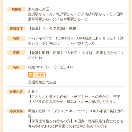
東京都江東区
勤務地
豊洲駅から---分／亀戸駅から---分／南砂町駅から---分／国際
展示場駅から---分／新木場駅から---分
【急募】月～金で週2日～勤務
曜日頻度
7～20時の間で「1日3時間～」OK♪残業はありません！【勤
時間
務シフト例】朝だけ ：7～12時フルタ…
【急募】即日～長期まで大歓迎！ まずは、希望を聞かせてく
期間
ださいね！
時給1850円～ ◇日払いOK
時給
交通費
交通費規定内支給
保育士
仕事内容
【こんなお仕事をお任せ】・子どもたちへの声かけ・見守
り・絵本の読み聞かせ・積み木・ボール遊びなどのサ…
職種未経験OK / ブランクOK / パソコンスキル不要 / 英語力不
応募資格
要
【保育士資格をお持ちの方】★国家・地域限定保育士なども
可※資格があれば保育園でのお仕事が初めての方も…