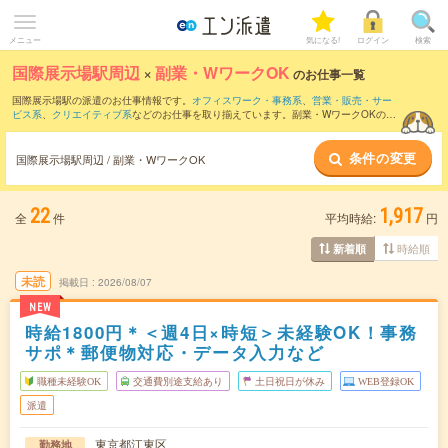
メニュー
気になる!
ログイン
検索
国際展示場駅周辺
×
副業・WワークOK
のお仕事一覧
国際展示場駅の派遣のお仕事情報です。
オフィスワーク・事務系
、
営業・販売・サー
ビス系
、
クリエイティブ系
などのお仕事を取り揃えています。副業・WワークOKの条
件の他に、
交通費別途支給あり
、
職種未経験OK
、
友だちと一緒の応募OK
などのこだ
わり条件も取り揃えています。
条件の変更
国際展示場駅周辺 / 副業・WワークOK
22
1,917
全
件
平均時給:
円
時給順
新着順
未読
掲載日
2026/08/07
NEW
時給1800円＊＜週4日×時短＞未経験OK！事務
サポ＊郵便物対応・データ入力など
職種未経験OK
交通費別途支給あり
土日祝日が休み
WEB登録OK
派遣
東京都江東区
勤務地