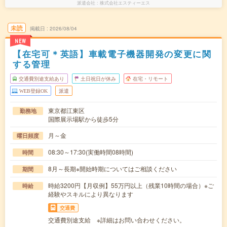
派遣会社
株式会社エスティーエス
未読
掲載日
2026/08/04
NEW
【在宅可＊英語】車載電子機器開発の変更に関
する管理
交通費別途支給あり
土日祝日が休み
在宅・リモート
WEB登録OK
派遣
東京都江東区
勤務地
国際展示場駅から徒歩5分
月～金
曜日頻度
08:30～17:30(実働時間08時間)
時間
8月～長期※開始時期についてはご相談ください
期間
時給3200円【月収例】55万円以上（残業10時間の場合）※ご
時給
経験やスキルにより異なります
交通費
交通費別途支給 ※詳細はお問い合わせください。