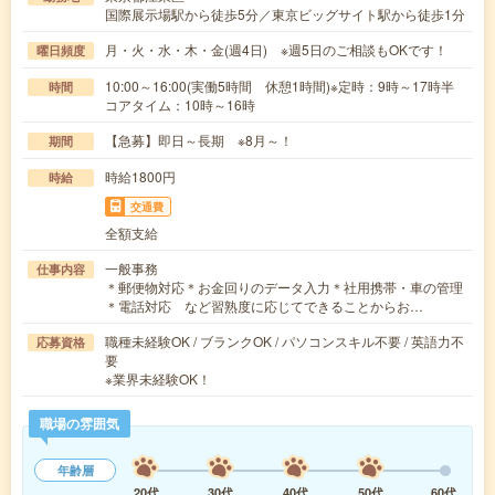
国際展示場駅から徒歩5分／東京ビッグサイト駅から徒歩1分
月・火・水・木・金(週4日) ※週5日のご相談もOKです！
曜日頻度
10:00～16:00(実働5時間 休憩1時間)※定時：9時～17時半
時間
コアタイム：10時～16時
【急募】即日～長期 ※8月～！
期間
時給1800円
時給
交通費
全額支給
一般事務
仕事内容
＊郵便物対応＊お金回りのデータ入力＊社用携帯・車の管理
＊電話対応 など習熟度に応じてできることからお…
職種未経験OK / ブランクOK / パソコンスキル不要 / 英語力不
応募資格
要
※業界未経験OK！
職場の雰囲気
年齢層
20代
30代
40代
50代
60代