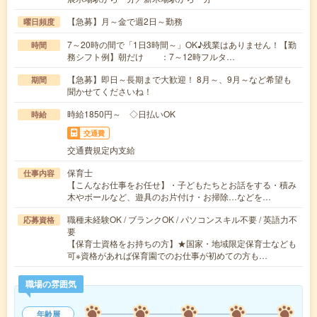
【急募】月～金で週2日～勤務
曜日頻度
7～20時の間で「1日3時間～」OK♪残業はありません！【勤
時間
務シフト例】朝だけ ：7～12時フルタ…
【急募】即日～長期まで大歓迎！ 8月～、9月～など希望も
期間
聞かせてくださいね！
時給1850円～ ◇日払いOK
時給
交通費
交通費規定内支給
保育士
仕事内容
【こんなお仕事をお任せ】・子どもたちとお話をする・積み
木やボールなど、遊具のお片付け・お掃除…などを…
職種未経験OK / ブランクOK / パソコンスキル不要 / 英語力不
応募資格
要
【保育士資格をお持ちの方】★国家・地域限定保育士なども
可※資格があれば保育園でのお仕事が初めての方も…
職場の雰囲気
年齢層