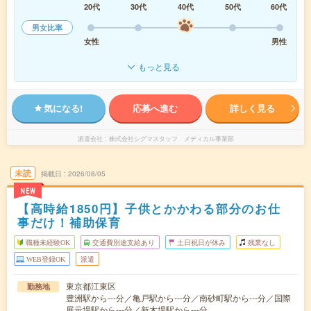
20代
30代
40代
50代
60代
男女比率
女性
男性
もっと見る
気になる!
応募へ進む
詳しく見る
派遣会社
株式会社シグマスタッフ メディカル事業部
未読
掲載日
2026/08/05
NEW
【高時給1850円】子供とかかわる部分のお仕
事だけ！補助保育
職種未経験OK
交通費別途支給あり
土日祝日が休み
残業なし
WEB登録OK
派遣
東京都江東区
勤務地
豊洲駅から---分／亀戸駅から---分／南砂町駅から---分／国際
展示場駅から---分／新木場駅から---分