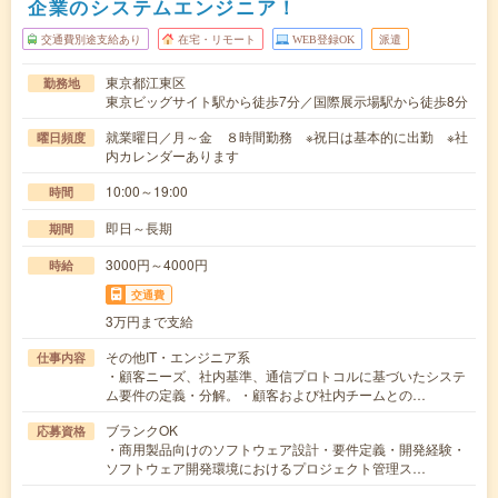
企業のシステムエンジニア！
交通費別途支給あり
在宅・リモート
WEB登録OK
派遣
東京都江東区
勤務地
東京ビッグサイト駅から徒歩7分／国際展示場駅から徒歩8分
就業曜日／月～金 ８時間勤務 ※祝日は基本的に出勤 ※社
曜日頻度
内カレンダーあります
10:00～19:00
時間
即日～長期
期間
3000円～4000円
時給
交通費
3万円まで支給
その他IT・エンジニア系
仕事内容
・顧客ニーズ、社内基準、通信プロトコルに基づいたシステ
ム要件の定義・分解。・顧客および社内チームとの…
ブランクOK
応募資格
・商用製品向けのソフトウェア設計・要件定義・開発経験・
ソフトウェア開発環境におけるプロジェクト管理ス…