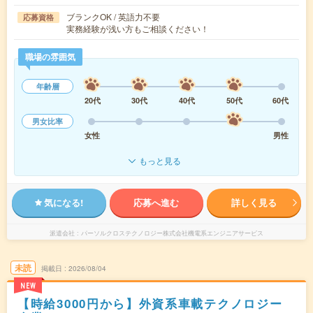
ブランクOK / 英語力不要
応募資格
実務経験が浅い方もご相談ください！
職場の雰囲気
年齢層
20代
30代
40代
50代
60代
男女比率
女性
男性
もっと見る
気になる!
応募へ進む
詳しく見る
派遣会社
パーソルクロステクノロジー株式会社機電系エンジニアサービス
未読
掲載日
2026/08/04
NEW
【時給3000円から】外資系車載テクノロジー