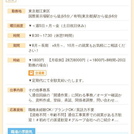
東京都江東区
勤務地
国際展示場駅から徒歩5分／有明(東京都)駅から徒歩6分
▼＜週5日＞月～金（土日祝日休み）
曜日頻度
▼8:30～17:30（休憩1時間）
時間
▼8月～長期 ※9月～、10月～の就業もお気軽にご相談くだ
期間
さい！
▼1800円 【月収例】28万8000円（＝1800円×8時間×20日
時給
勤務の場合）
交通費
▼定期代にて全額支給いたします。
その他事務系
仕事内容
＼通信回線の「開通作業」に関わる事務／オーダー確認か
ら、資料作成、登録、承認、関係者調整、問い合わせ…
職種未経験OK / ブランクOK / 英語力不要
応募資格
【資格不問・年齢不問】通信工事業界での就業がある方歓
迎！＃初めての派遣歓迎＃グループ会社へのご紹介＃…
職場の雰囲気