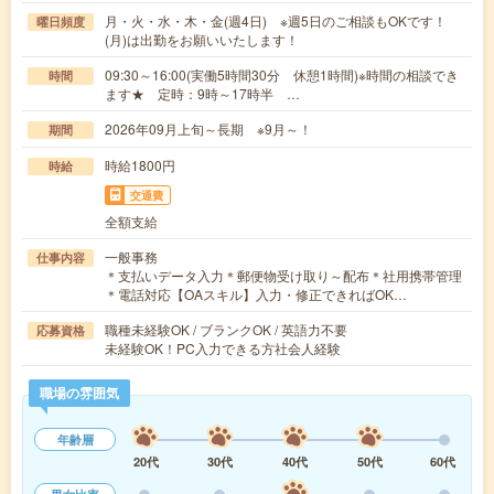
月・火・水・木・金(週4日) ※週5日のご相談もOKです！
曜日頻度
(月)は出勤をお願いいたします！
09:30～16:00(実働5時間30分 休憩1時間)※時間の相談でき
時間
ます★ 定時：9時～17時半 …
2026年09月上旬～長期 ※9月～！
期間
時給1800円
時給
交通費
全額支給
一般事務
仕事内容
＊支払いデータ入力＊郵便物受け取り～配布＊社用携帯管理
＊電話対応【OAスキル】入力・修正できればOK…
職種未経験OK / ブランクOK / 英語力不要
応募資格
未経験OK！PC入力できる方社会人経験
職場の雰囲気
年齢層
20代
30代
40代
50代
60代