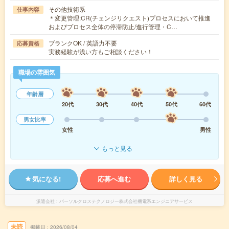
その他技術系
仕事内容
＊変更管理:CR(チェンジリクエスト)プロセスにおいて推進
およびプロセス全体の停滞防止/進行管理・C…
ブランクOK / 英語力不要
応募資格
実務経験が浅い方もご相談ください！
職場の雰囲気
年齢層
20代
30代
40代
50代
60代
男女比率
女性
男性
もっと見る
気になる!
応募へ進む
詳しく見る
派遣会社
パーソルクロステクノロジー株式会社機電系エンジニアサービス
未読
掲載日
2026/08/04