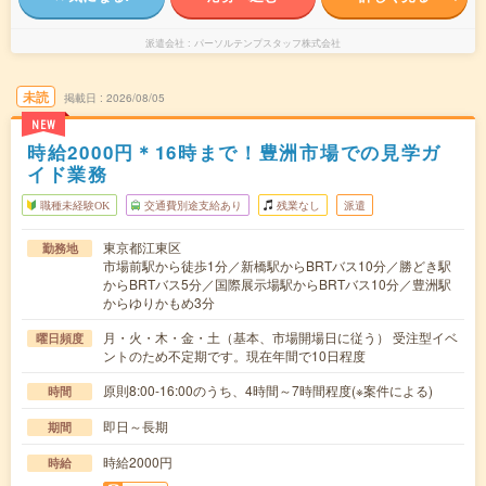
派遣会社
パーソルテンプスタッフ株式会社
未読
掲載日
2026/08/05
NEW
時給2000円＊16時まで！豊洲市場での見学ガ
イド業務
職種未経験OK
交通費別途支給あり
残業なし
派遣
東京都江東区
勤務地
市場前駅から徒歩1分／新橋駅からBRTバス10分／勝どき駅
からBRTバス5分／国際展示場駅からBRTバス10分／豊洲駅
からゆりかもめ3分
月・火・木・金・土（基本、市場開場日に従う） 受注型イベ
曜日頻度
ントのため不定期です。現在年間で10日程度
原則8:00-16:00のうち、4時間～7時間程度(※案件による)
時間
即日～長期
期間
時給2000円
時給