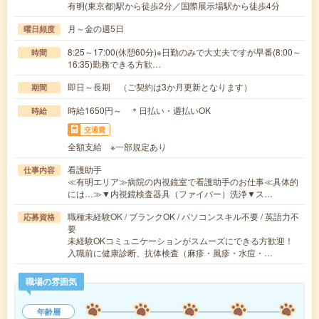
有明(東京都)駅から徒歩2分／国際展示場駅から徒歩4分
月～金の週5日
曜日頻度
8:25～17:00(休憩60分)※日勤のみで大丈夫ですが早番(8:00～
時間
16:35)勤務できる方歓…
即日～長期 （ご契約は3か月更新となります）
期間
時給1650円～ ＊日払い・週払いOK
時給
交通費
全額支給 ※一部規定あり
看護助手
仕事内容
≪有明エリア≫病院の内視鏡室で看護助手のお仕事≪具体的
には…≫▼内視鏡検査器具（ファイバー）洗浄▼ス…
職種未経験OK / ブランクOK / パソコンスキル不要 / 英語力不
応募資格
要
未経験OKコミュニケーションがスムーズにできる方歓迎！
入職前に健康診断、抗体検査（麻疹・風疹・水痘・…
職場の雰囲気
年齢層