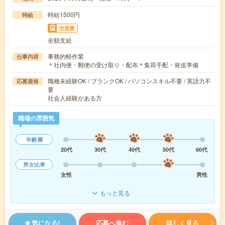
時給1500円
時給
交通費
全額支給
事務的軽作業
仕事内容
＊社内便・郵便の受け取り・配布＊集荷手配・発送準備
職種未経験OK / ブランクOK / パソコンスキル不要 / 英語力不
応募資格
要
社会人経験がある方
職場の雰囲気
年齢層
20代
30代
40代
50代
60代
男女比率
女性
男性
もっと見る
気になる!
応募へ進む
詳しく見る