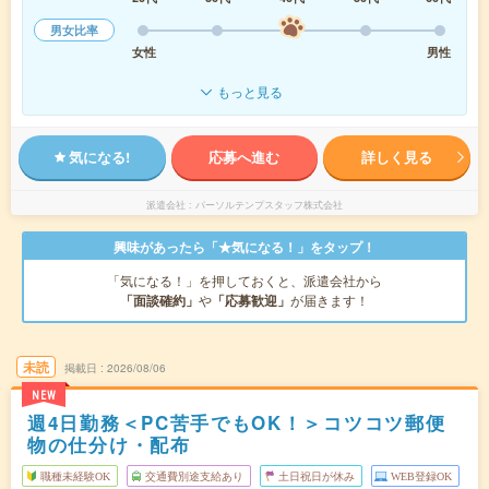
男女比率
女性
男性
もっと見る
気になる!
応募へ進む
詳しく見る
派遣会社
パーソルテンプスタッフ株式会社
興味があったら「★気になる！」をタップ！
「気になる！」を押しておくと、派遣会社から
「面談確約」
や
「応募歓迎」
が届きます！
未読
掲載日
2026/08/06
NEW
週4日勤務＜PC苦手でもOK！＞コツコツ郵便
物の仕分け・配布
職種未経験OK
交通費別途支給あり
土日祝日が休み
WEB登録OK