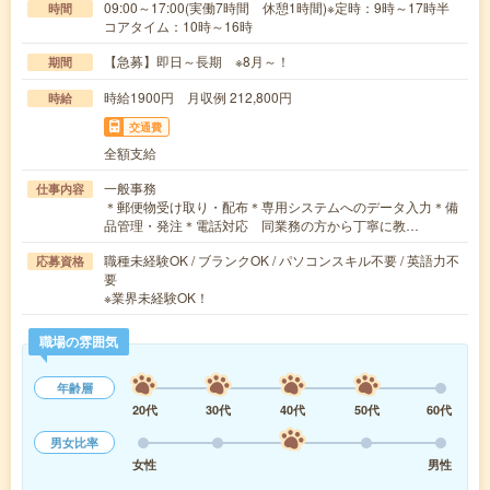
09:00～17:00(実働7時間 休憩1時間)※定時：9時～17時半
時間
コアタイム：10時～16時
【急募】即日～長期 ※8月～！
期間
時給1900円 月収例 212,800円
時給
交通費
全額支給
一般事務
仕事内容
＊郵便物受け取り・配布＊専用システムへのデータ入力＊備
品管理・発注＊電話対応 同業務の方から丁寧に教…
職種未経験OK / ブランクOK / パソコンスキル不要 / 英語力不
応募資格
要
※業界未経験OK！
職場の雰囲気
年齢層
20代
30代
40代
50代
60代
男女比率
女性
男性