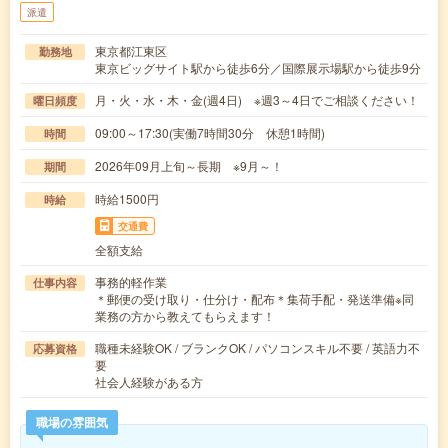
派遣
東京都江東区
勤務地
東京ビッグサイト駅から徒歩6分／国際展示場駅から徒歩9分
月・火・水・木・金(週4日) ※週3～4日でご相談ください！
曜日頻度
09:00～17:30(実働7時間30分 休憩1時間)
時間
2026年09月上旬～長期 ※9月～！
期間
時給1500円
時給
交通費
全額支給
事務的軽作業
仕事内容
＊郵便の受け取り・仕分け・配布＊集荷手配・発送準備※同
業務の方から教えてもらえます！
職種未経験OK / ブランクOK / パソコンスキル不要 / 英語力不
応募資格
要
社会人経験がある方
職場の雰囲気