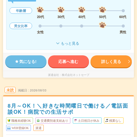
年齢層
20代
30代
40代
50代
60代
男女比率
女性
男性
もっと見る
気になる!
応募へ進む
詳しく見る
派遣会社
株式会社ネットセーブ
未読
掲載日
2026/08/03
8月～OK！＼好きな時間曜日で働ける／電話面
談OK！病院での生活サポ
職種未経験OK
交通費別途支給あり
土日祝日が休み
残業なし
WEB登録OK
派遣