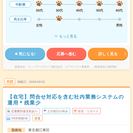
年齢層
20代
30代
40代
50代
60代
男女比率
女性
男性
もっと見る
気になる!
応募へ進む
詳しく見る
派遣会社
マンパワーグループ株式会社 ケアサービス事業部 （医療福祉介護関連）
未読
掲載日
2026/08/02
【在宅】問合せ対応を含む社内業務システムの
運用＊残業少
交通費別途支給あり
土日祝日が休み
在宅・リモート
WEB登録OK
派遣
東京都江東区
勤務地