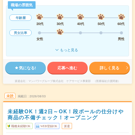
職場の雰囲気
年齢層
20代
30代
40代
50代
60代
男女比率
女性
男性
もっと見る
気になる!
応募へ進む
詳しく見る
派遣会社
マンパワーグループ株式会社 ケアサービス事業部 （医療福祉介護関連）
未読
掲載日
2026/08/03
未経験OK！週2日～OK！段ボールの仕分けや
商品の不備チェック！オープニング
職種未経験OK
WEB登録OK
派遣