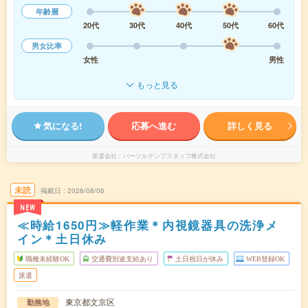
年齢層
20代
30代
40代
50代
60代
男女比率
女性
男性
もっと見る
気になる!
応募へ進む
詳しく見る
派遣会社
パーソルテンプスタッフ株式会社
未読
掲載日
2026/08/06
NEW
≪時給1650円≫軽作業＊内視鏡器具の洗浄メ
イン＊土日休み
職種未経験OK
交通費別途支給あり
土日祝日が休み
WEB登録OK
派遣
東京都文京区
勤務地