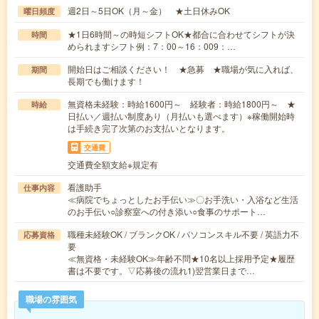
週2日～5日OK（月～金） ★土日休みOK
曜日頻度
★1日6時間～の時短シフトOK★都合に合わせてシフトが決
時間
められますシフト例：7：00～16：009：…
開始日はご相談ください！ ★急募 ★職場が気に入れば、
期間
長期でも働けます！
無資格未経験：時給1600円～ 経験者：時給1800円～ ★
時給
日払い／週払い制度あり（月払いも選べます）※稼働開始時
は手続き完了次第のお支払いとなります。
交通費
交通費全額支給※規定有
看護助手
仕事内容
≪病院でちょっとしたお手伝い≫〇お手洗い・入浴など生活
のお手伝い○診察室への付き添い○食事のサポート…
職種未経験OK / ブランクOK / パソコンスキル不要 / 英語力不
応募資格
要
≪無資格・未経験OK≫年齢不問★10名以上採用予定★履歴
書は不要です。▽応募後の流れ1)翌営業日まで…
職場の雰囲気