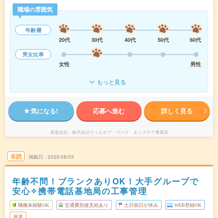
職場の雰囲気
年齢層
20代
30代
40代
50代
60代
男女比率
女性
男性
もっと見る
気になる!
応募へ進む
詳しく見る
派遣会社
株式会社ウィルオブ・ワーク キッズケア事業部
未読
掲載日
2026/08/03
年齢不問！ブランクありOK！大手グループで
安心✧携帯電話基地局の工事管理
職種未経験OK
交通費別途支給あり
土日祝日が休み
WEB登録OK
派遣