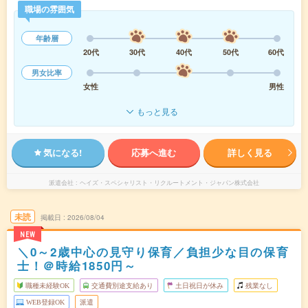
職場の雰囲気
年齢層
20代
30代
40代
50代
60代
男女比率
女性
男性
もっと見る
気になる!
応募へ進む
詳しく見る
派遣会社
ヘイズ・スペシャリスト・リクルートメント・ジャパン株式会社
未読
掲載日
2026/08/04
NEW
＼0～2歳中心の見守り保育／負担少な目の保育
士！＠時給1850円～
職種未経験OK
交通費別途支給あり
土日祝日が休み
残業なし
WEB登録OK
派遣