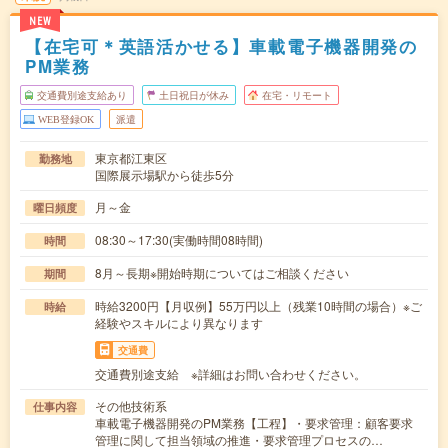
NEW
【在宅可＊英語活かせる】車載電子機器開発の
PM業務
交通費別途支給あり
土日祝日が休み
在宅・リモート
WEB登録OK
派遣
東京都江東区
勤務地
国際展示場駅から徒歩5分
月～金
曜日頻度
08:30～17:30(実働時間08時間)
時間
8月～長期※開始時期についてはご相談ください
期間
時給3200円【月収例】55万円以上（残業10時間の場合）※ご
時給
経験やスキルにより異なります
交通費
交通費別途支給 ※詳細はお問い合わせください。
その他技術系
仕事内容
車載電子機器開発のPM業務【工程】・要求管理：顧客要求
管理に関して担当領域の推進・要求管理プロセスの…