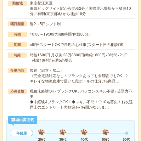
東京都江東区
勤務地
東京ビッグサイト駅から徒歩2分／国際展示場駅から徒歩10
分／有明(東京都)駅から徒歩10分
週2～5日シフト制
曜日頻度
10:00～19:00(実働8時間/休憩60分)
時間
※即日スタートOKで長期のお仕事(スタート日の相談OK)
期間
時給1600円 月収例:28万8800円(時給1600円×8時間×21日
時給
+残業10時間)※週5の場合
製造（組立・加工）
仕事内容
《完全電話対応なし！ブランクあっても未経験でもOK！》
キレイな物流倉庫で届いた段ボールの仕分け&商品…
職種未経験OK / ブランクOK / パソコンスキル不要 / 英語力不
応募資格
要
◆未経験&ブランクOK！◆スキル不問！◇10名募集！お友達
同士のエントリーも大歓迎♪≪時間がない/ま…
職場の雰囲気
年齢層
20代
30代
40代
50代
60代