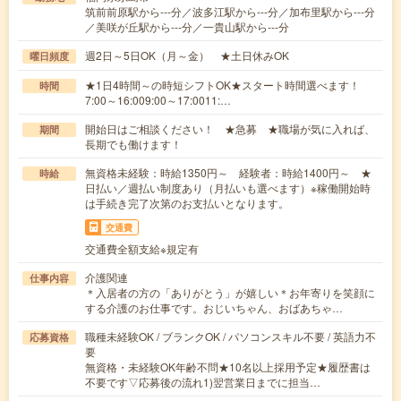
筑前前原駅から---分／波多江駅から---分／加布里駅から---分
／美咲が丘駅から---分／一貴山駅から---分
週2日～5日OK（月～金） ★土日休みOK
曜日頻度
★1日4時間～の時短シフトOK★スタート時間選べます！
時間
7:00～16:009:00～17:0011:…
開始日はご相談ください！ ★急募 ★職場が気に入れば、
期間
長期でも働けます！
無資格未経験：時給1350円～ 経験者：時給1400円～ ★
時給
日払い／週払い制度あり（月払いも選べます）※稼働開始時
は手続き完了次第のお支払いとなります。
交通費
交通費全額支給※規定有
介護関連
仕事内容
＊入居者の方の「ありがとう」が嬉しい＊お年寄りを笑顔に
する介護のお仕事です。おじいちゃん、おばあちゃ…
職種未経験OK / ブランクOK / パソコンスキル不要 / 英語力不
応募資格
要
無資格・未経験OK年齢不問★10名以上採用予定★履歴書は
不要です▽応募後の流れ1)翌営業日までに担当…