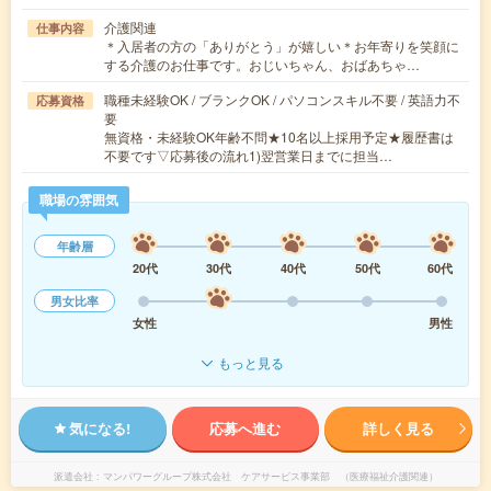
介護関連
仕事内容
＊入居者の方の「ありがとう」が嬉しい＊お年寄りを笑顔に
する介護のお仕事です。おじいちゃん、おばあちゃ…
職種未経験OK / ブランクOK / パソコンスキル不要 / 英語力不
応募資格
要
無資格・未経験OK年齢不問★10名以上採用予定★履歴書は
不要です▽応募後の流れ1)翌営業日までに担当…
職場の雰囲気
年齢層
20代
30代
40代
50代
60代
男女比率
女性
男性
もっと見る
気になる!
応募へ進む
詳しく見る
派遣会社
マンパワーグループ株式会社 ケアサービス事業部 （医療福祉介護関連）