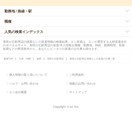
勤務地 / 路線・駅
職種
人気の検索インデックス
美咲が丘駅周辺の残業なしの派遣情報の検索結果。エン派遣は、エンが運営する人材派遣会社
のポータルサイト。美咲が丘駅周辺の派遣/求人情報を職種、勤務地、時給、勤務時間、長期・
短期などの希望条件から、あなたにピッタリの派遣のお仕事を探せます。
派遣TOP
九州・沖縄
福岡
美咲が丘駅周辺
美咲が丘駅周辺 残業なしの派遣の仕事一覧
個人情報の取り扱いについて
ご利用規約
ヘルプ・お問い合わせ
掲載のお問い合わせ
エン会社概要
サイトマップ
Copyright © en Inc.