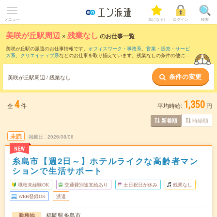
メニュー
気になる!
ログイン
検索
美咲が丘駅周辺
×
残業なし
のお仕事一覧
美咲が丘駅の派遣のお仕事情報です。
オフィスワーク・事務系
、
営業・販売・サービ
ス系
、
クリエイティブ系
などのお仕事を取り揃えています。残業なしの条件の他に、
交通費別途支給あり
、
職種未経験OK
、
友だちと一緒の応募OK
などのこだわり条件も
取り揃えています。
条件の変更
美咲が丘駅周辺 / 残業なし
4
1,350
全
件
平均時給:
円
時給順
新着順
未読
掲載日
2026/08/06
NEW
糸島市【週2日～】ホテルライクな高齢者マン
ションで生活サポート
職種未経験OK
交通費別途支給あり
土日祝日が休み
残業なし
WEB登録OK
派遣
福岡県糸島市
勤務地