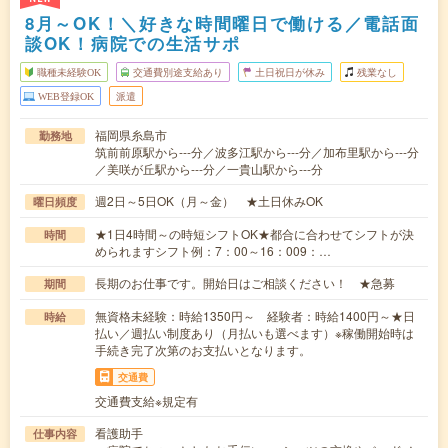
8月～OK！＼好きな時間曜日で働ける／電話面
談OK！病院での生活サポ
職種未経験OK
交通費別途支給あり
土日祝日が休み
残業なし
WEB登録OK
派遣
福岡県糸島市
勤務地
筑前前原駅から---分／波多江駅から---分／加布里駅から---分
／美咲が丘駅から---分／一貴山駅から---分
週2日～5日OK（月～金） ★土日休みOK
曜日頻度
★1日4時間～の時短シフトOK★都合に合わせてシフトが決
時間
められますシフト例：7：00～16：009：…
長期のお仕事です。開始日はご相談ください！ ★急募
期間
無資格未経験：時給1350円～ 経験者：時給1400円～★日
時給
払い／週払い制度あり（月払いも選べます）※稼働開始時は
手続き完了次第のお支払いとなります。
交通費
交通費支給※規定有
看護助手
仕事内容