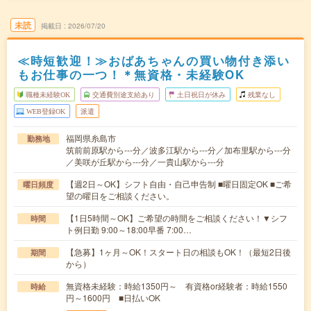
未読
掲載日
2026/07/20
≪時短歓迎！≫おばあちゃんの買い物付き添い
もお仕事の一つ！＊無資格・未経験OK
職種未経験OK
交通費別途支給あり
土日祝日が休み
残業なし
WEB登録OK
派遣
福岡県糸島市
勤務地
筑前前原駅から---分／波多江駅から---分／加布里駅から---分
／美咲が丘駅から---分／一貴山駅から---分
【週2日～OK】シフト自由・自己申告制 ■曜日固定OK ■ご希
曜日頻度
望の曜日をご相談ください。
【1日5時間～OK】ご希望の時間をご相談ください！▼シフ
時間
ト例日勤 9:00～18:00早番 7:00…
【急募】1ヶ月～OK！スタート日の相談もOK！（最短2日後
期間
から）
無資格未経験：時給1350円～ 有資格or経験者：時給1550
時給
円～1600円 ■日払いOK