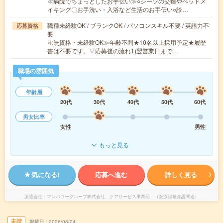
≪病院でちょっとしたお手伝い≫○シーツの交換やベッドメ
イキング〇お手洗い・入浴など生活のお手伝い○診…
職種未経験OK / ブランクOK / パソコンスキル不要 / 英語力不
応募資格
要
≪無資格・未経験OK≫年齢不問★10名以上採用予定★履歴
書は不要です。▽応募後の流れ1)翌営業日まで…
職場の雰囲気
年齢層
20代
30代
40代
50代
60代
男女比率
女性
男性
もっと見る
気になる!
応募へ進む
詳しく見る
派遣会社
マンパワーグループ株式会社 ケアサービス事業部 （医療福祉介護関連）
未読
掲載日
2026/08/04