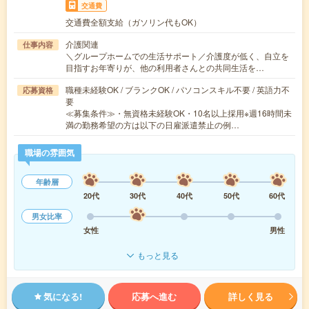
交通費
交通費全額支給（ガソリン代もOK）
介護関連
仕事内容
＼グループホームでの生活サポート／介護度が低く、自立を
目指すお年寄りが、他の利用者さんとの共同生活を…
職種未経験OK / ブランクOK / パソコンスキル不要 / 英語力不
応募資格
要
≪募集条件≫・無資格未経験OK・10名以上採用※週16時間未
満の勤務希望の方は以下の日雇派遣禁止の例…
職場の雰囲気
年齢層
20代
30代
40代
50代
60代
男女比率
女性
男性
もっと見る
気になる!
応募へ進む
詳しく見る