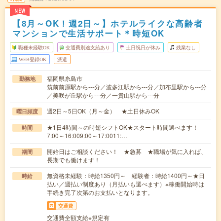
NEW
【8月～OK！週2日～】ホテルライクな高齢者
マンションで生活サポート＊時短OK
職種未経験OK
交通費別途支給あり
土日祝日が休み
残業なし
WEB登録OK
派遣
福岡県糸島市
勤務地
筑前前原駅から---分／波多江駅から---分／加布里駅から---分
／美咲が丘駅から---分／一貴山駅から---分
週2日～5日OK（月～金） ★土日休みOK
曜日頻度
★1日4時間～の時短シフトOK★スタート時間選べます！
時間
7:00～16:009:00～17:0011:…
開始日はご相談ください！ ★急募 ★職場が気に入れば、
期間
長期でも働けます！
無資格未経験：時給1350円～ 経験者：時給1400円～★日
時給
払い／週払い制度あり（月払いも選べます）※稼働開始時は
手続き完了次第のお支払いとなります。
交通費
交通費全額支給※規定有