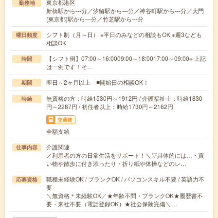
東京都港区
勤務地
新橋駅から---分／汐留駅から---分／神谷町駅から---分／大門
(東京都)駅から---分／竹芝駅から---分
シフト制（月～日） ※平日のみなどの相談もOK ※週3なども
曜日頻度
相談OK
【シフト例】07:00～16:0009:00～18:0017:00～09:00※ 上記
時間
は一例です！そ…
即日～2ヶ月以上 ■開始日の相談OK！
期間
無資格の方：時給1530円～1912円 / 介護福祉士：時給1830
時給
円～2287円 / 初任者以上：時給1730円～2162円
交通費
全額支給
介護関連
仕事内容
／利用者の方の日常生活をサポート！＼▽具体的には…・買
い物や散歩に付き添ったり・折り紙や体操などのレ…
職種未経験OK / ブランクOK / パソコンスキル不要 / 英語力不
応募資格
要
＼無資格＊未経験OK／★年齢不問・ブランクOK★履歴書不
要・来社不要（電話登録OK）★社会保険完備＼…