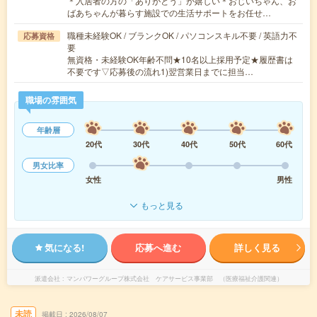
＊入居者の方の「ありがとう」が嬉しい＊おじいちゃん、お
ばあちゃんが暮らす施設での生活サポートをお任せ…
職種未経験OK / ブランクOK / パソコンスキル不要 / 英語力不
応募資格
要
無資格・未経験OK年齢不問★10名以上採用予定★履歴書は
不要です▽応募後の流れ1)翌営業日までに担当…
職場の雰囲気
年齢層
20代
30代
40代
50代
60代
男女比率
女性
男性
もっと見る
気になる!
応募へ進む
詳しく見る
派遣会社
マンパワーグループ株式会社 ケアサービス事業部 （医療福祉介護関連）
未読
掲載日
2026/08/07