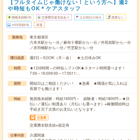
【フルタイムじゃ働けない！という方へ】週2
や時短もOK＊ケアスタッフ
職種未経験OK
交通費別途支給あり
土日祝日が休み
残業なし
WEB登録OK
派遣
東京都港区
勤務地
六本木駅から---分／麻布十番駅から---分／外苑前駅から---分
／赤羽橋駅から---分／竹芝駅から---分
週2日～5日OK（月～金） ★土日休みOK
曜日頻度
★1日6時間～の時短シフトOK★スタート時間選べます！
時間
7:00～16:009:00～17:0011:…
開始日はご相談ください！ ★急募 ★職場が気に入れば、
期間
長期でも働けます！
無資格未経験：時給1600円～ 経験者：時給1800円～★日
時給
払い／週払い制度あり（月払いも選べます）※稼働開始時は
手続き完了次第のお支払いとなります。
交通費
交通費全額支給※規定有
介護関連
仕事内容