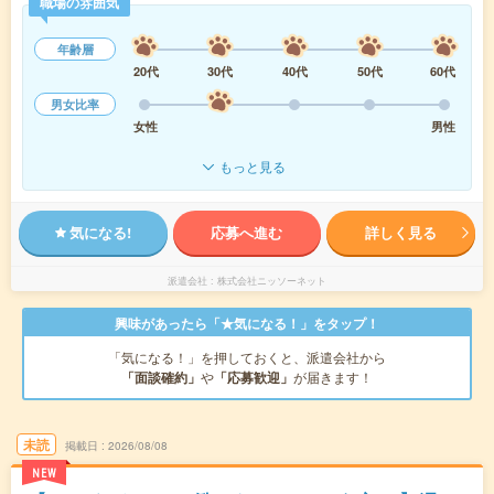
職場の雰囲気
年齢層
20代
30代
40代
50代
60代
男女比率
女性
男性
もっと見る
気になる!
応募へ進む
詳しく見る
派遣会社
株式会社ニッソーネット
興味があったら「★気になる！」をタップ！
「気になる！」を押しておくと、派遣会社から
「面談確約」
や
「応募歓迎」
が届きます！
未読
掲載日
2026/08/08
NEW