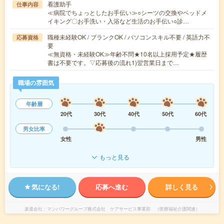
看護助手
仕事内容
≪病院でちょっとしたお手伝い≫○シーツの交換やベッドメ
イキング〇お手洗い・入浴など生活のお手伝い○診…
職種未経験OK / ブランクOK / パソコンスキル不要 / 英語力不
応募資格
要
≪無資格・未経験OK≫年齢不問★10名以上採用予定★履歴
書は不要です。▽応募後の流れ1)翌営業日まで…
職場の雰囲気
年齢層
20代
30代
40代
50代
60代
男女比率
女性
男性
もっと見る
気になる!
応募へ進む
詳しく見る
派遣会社
マンパワーグループ株式会社 ケアサービス事業部 （医療福祉介護関連）