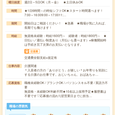
週2日～5日OK（月～金） ★土日休みOK
曜日頻度
★1日6時間～の時短シフトOK★スタート時間選べます！
時間
7:00～16:009:00～17:0011:…
開始日はご相談ください！ ★急募 ★職場が気に入れば、
期間
長期でも働けます！
無資格未経験：時給1600円～ 経験者：時給1800円～ ★
時給
日払い／週払い制度あり（月払いも選べます）※稼働開始時
は手続き完了次第のお支払いとなります。
交通費
交通費全額支給※規定有
介護関連
仕事内容
＊入居者の方の「ありがとう」が嬉しい＊お年寄りを笑顔に
する介護のお仕事です。おじいちゃん、おばあちゃ…
職種未経験OK / ブランクOK / パソコンスキル不要 / 英語力不
応募資格
要
無資格・未経験OK年齢不問★10名以上採用予定★履歴書は
不要です▽応募後の流れ1)翌営業日までに担当…
職場の雰囲気