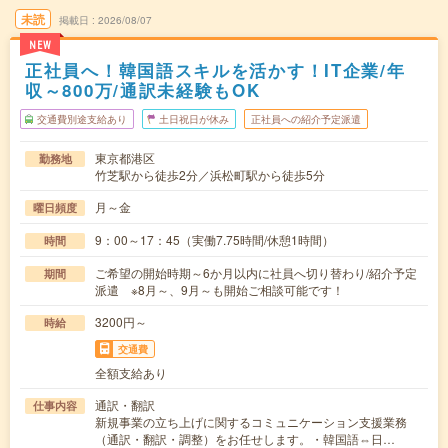
未読
掲載日
2026/08/07
NEW
正社員へ！韓国語スキルを活かす！IT企業/年
収～800万/通訳未経験もOK
交通費別途支給あり
土日祝日が休み
正社員への紹介予定派遣
東京都港区
勤務地
竹芝駅から徒歩2分／浜松町駅から徒歩5分
月～金
曜日頻度
9：00～17：45（実働7.75時間/休憩1時間）
時間
ご希望の開始時期～6か月以内に社員へ切り替わり/紹介予定
期間
派遣 ※8月～、9月～も開始ご相談可能です！
3200円～
時給
交通費
全額支給あり
通訳・翻訳
仕事内容
新規事業の立ち上げに関するコミュニケーション支援業務
（通訳・翻訳・調整）をお任せします。・韓国語⇔日…