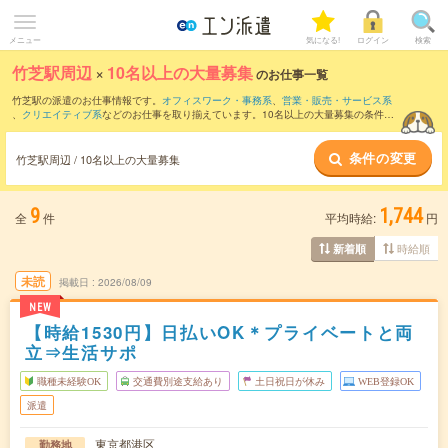
メニュー
気になる!
ログイン
検索
竹芝駅周辺
×
10名以上の大量募集
のお仕事一覧
竹芝駅の派遣のお仕事情報です。
オフィスワーク・事務系
、
営業・販売・サービス系
、
クリエイティブ系
などのお仕事を取り揃えています。10名以上の大量募集の条件の
他に、
交通費別途支給あり
、
職種未経験OK
、
友だちと一緒の応募OK
などのこだわり
条件も取り揃えています。
条件の変更
竹芝駅周辺 / 10名以上の大量募集
9
1,744
全
件
平均時給:
円
時給順
新着順
未読
掲載日
2026/08/09
NEW
【時給1530円】日払いOK＊プライベートと両
立⇒生活サポ
職種未経験OK
交通費別途支給あり
土日祝日が休み
WEB登録OK
派遣
東京都港区
勤務地