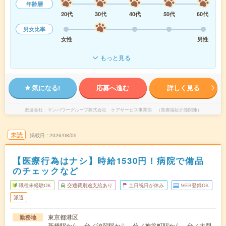
年齢層
20代
30代
40代
50代
60代
男女比率
女性
男性
もっと見る
気になる!
応募へ進む
詳しく見る
派遣会社
マンパワーグループ株式会社 ケアサービス事業部 （医療福祉介護関連）
未読
掲載日
2026/08/05
【医療行為はナシ】時給1530円！病院で備品
のチェックなど
職種未経験OK
交通費別途支給あり
土日祝日が休み
WEB登録OK
派遣
東京都港区
勤務地
新橋駅から---分／汐留駅から---分／神谷町駅から---分／大門