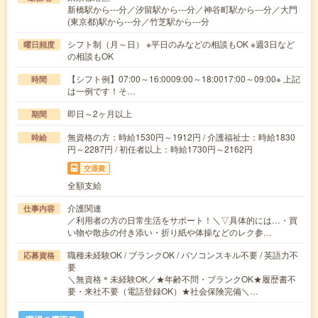
新橋駅から---分／汐留駅から---分／神谷町駅から---分／大門
(東京都)駅から---分／竹芝駅から---分
シフト制（月～日） ※平日のみなどの相談もOK ※週3日など
曜日頻度
の相談もOK
【シフト例】07:00～16:0009:00～18:0017:00～09:00※ 上記
時間
は一例です！そ…
即日～2ヶ月以上
期間
無資格の方：時給1530円～1912円 / 介護福祉士：時給1830
時給
円～2287円 / 初任者以上：時給1730円～2162円
交通費
全額支給
介護関連
仕事内容
／利用者の方の日常生活をサポート！＼▽具体的には…・買
い物や散歩の付き添い・折り紙や体操などのレク参…
職種未経験OK / ブランクOK / パソコンスキル不要 / 英語力不
応募資格
要
＼無資格＊未経験OK／★年齢不問・ブランクOK★履歴書不
要・来社不要（電話登録OK）★社会保険完備＼…