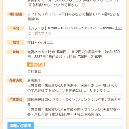
(東京都)駅から---分／竹芝駅から---分
シフト制（月～日） ※平日のみなどの相談もOK ※週3なども
曜日頻度
相談OK
【シフト例】07:00～16:0009:00～18:0017:00～09:00※ 上記
時間
は一例です！そ…
即日～2ヶ月以上
期間
無資格の方：時給1530円～1912円 / 介護福祉士：時給1830
時給
円～2287円 / 初任者以上：時給1730円～2162円
交通費
全額支給
看護助手
仕事内容
＼無資格・未経験OKの看護助手／医療行為は一切行わない
ので未経験でも安心！▽具体的には…・リネンやシ…
職種未経験OK / ブランクOK / パソコンスキル不要 / 英語力不
応募資格
要
＼無資格＊未経験OK／★年齢不問・ブランクOK★履歴書不
要・来社不要（電話登録OK）★社会保険完備＼…
職場の雰囲気