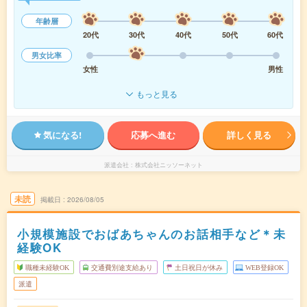
年齢層
20代
30代
40代
50代
60代
男女比率
女性
男性
もっと見る
気になる!
応募へ進む
詳しく見る
派遣会社
株式会社ニッソーネット
未読
掲載日
2026/08/05
小規模施設でおばあちゃんのお話相手など＊未
経験OK
職種未経験OK
交通費別途支給あり
土日祝日が休み
WEB登録OK
派遣