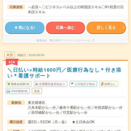
～必須～〇ビジネスレベル以上の韓国語スキル〇N1程度の日
応募資格
本語スキル
気になる!
応募へ進む
詳しく見る
派遣会社
株式会社アークコミュニケーションズ
未読
掲載日
2026/08/06
NEW
＼日払い×時給1600円／医療行為なし＊付き添
い＊看護サポート
職種未経験OK
交通費別途支給あり
土日祝日が休み
残業なし
WEB登録OK
派遣
東京都港区
勤務地
六本木駅から---分／麻布十番駅から---分／外苑前駅から---分
／赤羽橋駅から---分／竹芝駅から---分
週2日～5日OK（月～金） ★土日休みOK
曜日頻度