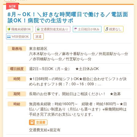
NEW
8月～OK！＼好きな時間曜日で働ける／電話面
談OK！病院での生活サポ
職種未経験OK
交通費別途支給あり
土日祝日が休み
残業なし
WEB登録OK
派遣
東京都港区
勤務地
六本木駅から---分／麻布十番駅から---分／外苑前駅から---分
／赤羽橋駅から---分／竹芝駅から---分
週2日～5日OK（月～金） ★土日休みOK
曜日頻度
★1日6時間～の時短シフトOK★都合に合わせてシフトが決
時間
められますシフト例：7：00～16：009：…
長期のお仕事です。開始日はご相談ください！ ★急募
期間
無資格未経験：時給1600円～ 経験者：時給1800円～★日
時給
払い／週払い制度あり（月払いも選べます）※稼働開始時は
手続き完了次第のお支払いとなります。
交通費
交通費支給※規定有