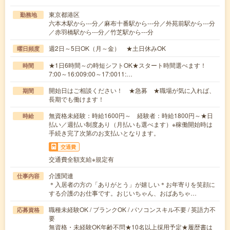
東京都港区
勤務地
六本木駅から---分／麻布十番駅から---分／外苑前駅から---分
／赤羽橋駅から---分／竹芝駅から---分
週2日～5日OK（月～金） ★土日休みOK
曜日頻度
★1日6時間～の時短シフトOK★スタート時間選べます！
時間
7:00～16:009:00～17:0011:…
開始日はご相談ください！ ★急募 ★職場が気に入れば、
期間
長期でも働けます！
無資格未経験：時給1600円～ 経験者：時給1800円～★日
時給
払い／週払い制度あり（月払いも選べます）※稼働開始時は
手続き完了次第のお支払いとなります。
交通費
交通費全額支給※規定有
介護関連
仕事内容
＊入居者の方の「ありがとう」が嬉しい＊お年寄りを笑顔に
する介護のお仕事です。おじいちゃん、おばあちゃ…
職種未経験OK / ブランクOK / パソコンスキル不要 / 英語力不
応募資格
要
無資格・未経験OK年齢不問★10名以上採用予定★履歴書は