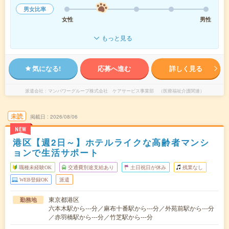
男女比率
女性
男性
もっと見る
気になる!
応募へ進む
詳しく見る
派遣会社
マンパワーグループ株式会社 ケアサービス事業部 （医療福祉介護関連）
未読
掲載日
2026/08/06
NEW
港区【週2日～】ホテルライクな高齢者マンシ
ョンで生活サポート
職種未経験OK
交通費別途支給あり
土日祝日が休み
残業なし
WEB登録OK
派遣
東京都港区
勤務地
六本木駅から---分／麻布十番駅から---分／外苑前駅から---分
／赤羽橋駅から---分／竹芝駅から---分