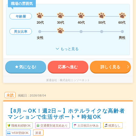
職場の雰囲気
年齢層
20代
30代
40代
50代
60代
男女比率
女性
男性
もっと見る
気になる!
応募へ進む
詳しく見る
派遣会社
株式会社ニッソーネット
未読
掲載日
2026/08/04
【8月～OK！週2日～】ホテルライクな高齢者
マンションで生活サポート＊時短OK
職種未経験OK
交通費別途支給あり
土日祝日が休み
残業なし
WEB登録OK
派遣