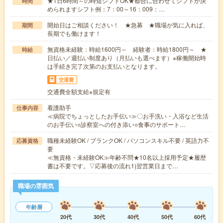
★1日6時間～の時短シフトOK★都合に合わせてシフトが決
時間
められますシフト例：7：00～16：009：…
開始日はご相談ください！ ★急募 ★職場が気に入れば、
期間
長期でも働けます！
無資格未経験：時給1600円～ 経験者：時給1800円～ ★
時給
日払い／週払い制度あり（月払いも選べます）※稼働開始時
は手続き完了次第のお支払いとなります。
交通費
交通費全額支給※規定有
看護助手
仕事内容
≪病院でちょっとしたお手伝い≫〇お手洗い・入浴など生活
のお手伝い○診察室への付き添い○食事のサポート…
職種未経験OK / ブランクOK / パソコンスキル不要 / 英語力不
応募資格
要
≪無資格・未経験OK≫年齢不問★10名以上採用予定★履歴
書は不要です。▽応募後の流れ1)翌営業日まで…
職場の雰囲気
年齢層
20代
30代
40代
50代
60代