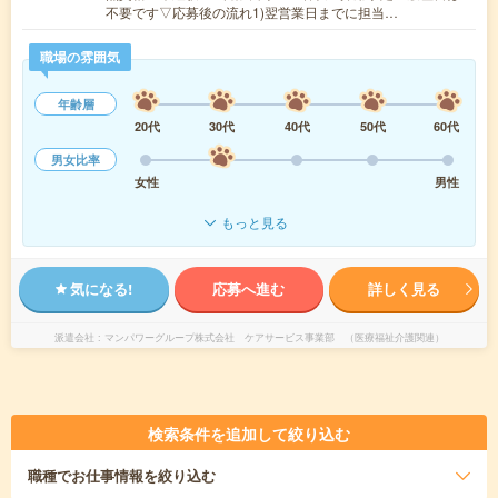
不要です▽応募後の流れ1)翌営業日までに担当…
職場の雰囲気
年齢層
20代
30代
40代
50代
60代
男女比率
女性
男性
もっと見る
気になる!
応募へ進む
詳しく見る
派遣会社
マンパワーグループ株式会社 ケアサービス事業部 （医療福祉介護関連）
検索条件を追加して絞り込む
職種
でお仕事情報を絞り込む