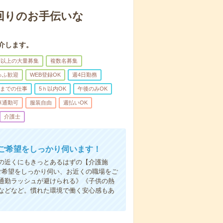
回りのお手伝いな
介します。
名以上の大量募集
複数名募集
ゅふ歓迎
WEB登録OK
週4日勤務
前までの仕事
5ｈ以内OK
午後のみOK
車通勤可
服装自由
週払いOK
介護士
ご希望をしっかり伺います！
の近くにもきっとあるはずの【介護施
ご希望をしっかり伺い、お近くの職場をご
通勤ラッシュが避けられる》《子供の熱
などなど。慣れた環境で働く安心感もあ