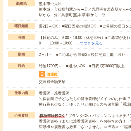
勤務地
熊本市中央区
熊本城・市役所前駅から---分／九品寺交差点駅から---
駅から---分／呉服町(熊本県)駅から---分
曜日頻度
週2日～OK！■曜日固定の相談OK！■ご希望の曜日を
時間
【日勤のみ】9:00～18:00（休憩60分）■ご希望があれ
0 10:00～19:00 …
つづきを見る
期間
2ヶ月～ ■ご応募から最短3日後に開始可能 9月～、
時給
時給1700円～ ■週払いOK ■日収1万3600円以上
交通費
交通費全額支給
仕事内容
看護師・准看護師
＼保育園で子どもたちの健康管理がメインのお仕事で
療行為も少なく、ゆったりと働けるのも保育園「看護
応募資格
職種未経験OK
/ ブランクOK / パソコンスキル不要 /
看護師資格（または准看護師資格）をお持ちの方！・
望動機や履歴書も必要ございません。≪待遇≫・面談