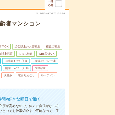
一括
応募
No.MNPWKO872179-16
高齢者マンション
新卒OK
10名以上の大量募集
複数名募集
0歳以上活躍
しゅふ歓迎
WEB登録OK
16時前までの仕事
17時前までの仕事
副業・WワークOK
医療福祉
派遣多
電話対応なし
ルーティン
時間×好きな曜日で働く！
立度が高めなので、体力に自信がない方
ひとつでお仕事紹介まで可能なので、手