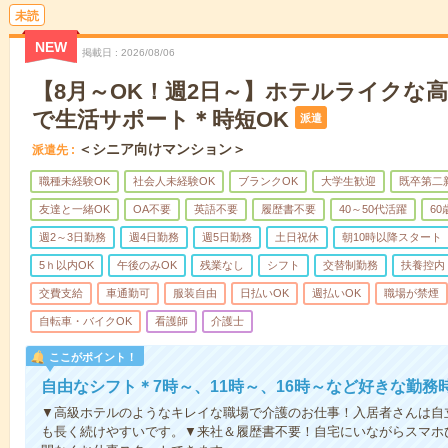
未読
NEW
掲載日
2026/08/06
【8月～OK！週2日～】ホテルライクな
で生活サポート＊時短OK
派遣
＜シニア向けマンション＞
派遣先
職種未経験OK
社会人未経験OK
ブランクOK
大学生歓迎
既卒第二
友達と一緒OK
OA不要
英語不要
履歴書不要
40～50代活躍
6
週2～3日勤務
週4日勤務
週5日勤務
土日祝休
朝10時以降スタート
5ｈ以内OK
午後のみOK
残業なし
シフト
交替制勤務
扶養控内
交費支給
車通勤可
服装自由
日払いOK
週払いOK
職場が禁煙
自転車・バイクOK
看護師
介護士
ここがポイント！
自由なシフト＊7時～、11時～、16時～など好きな勤務
▼高級ホテルのようなキレイな職場で介護のお仕事！入居者さんは自
も長く続けやすいです。▼来社＆履歴書不要！自宅にいながらスマホ