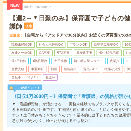
NEW
掲載日
2026/08/07
【週2～＊日勤のみ】保育園で子どもの
護師
派遣
【自宅からドアtoドアで30分以内】お近くの保育園でのお
派遣先
職種未経験OK
社会人未経験OK
ブランクOK
既卒第二新卒OK
10
友達と一緒OK
OA不要
英語不要
履歴書不要
40～50代活躍
し
週4日勤務
週5日勤務
土日祝休
朝10時以降スタート
残業少
シ
交費支給
車通勤可
制服
服装自由
週払いOK
職場が分煙
派
自転車・バイクOK
看護師
ここがポイント！
《日収1万3600円～》保育園で「看護師」の資格が活
▼「看護師資格」が活かせる... 実務未経験でもブランクが長くて
きる高時給のお仕事です。▼病院と何が違うの... とにかく働きや
ナシ！土日休みもできちゃうんです！基本的には子どもたちの健康管
急な対応が少なく、ゆったり働けるのも魅力！