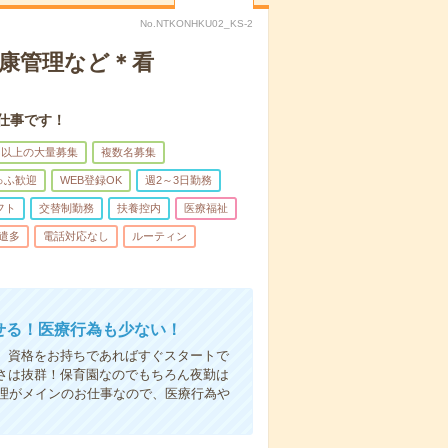
No.NTKONHKU02_KS-2
健康管理など＊看
仕事です！
名以上の大量募集
複数名募集
ゅふ歓迎
WEB登録OK
週2～3日勤務
フト
交替制勤務
扶養控内
医療福祉
遣多
電話対応なし
ルーティン
かせる！医療行為も少ない！
も、資格をお持ちであればすぐスタートで
すさは抜群！保育園なのでもちろん夜勤は
理がメインのお仕事なので、医療行為や