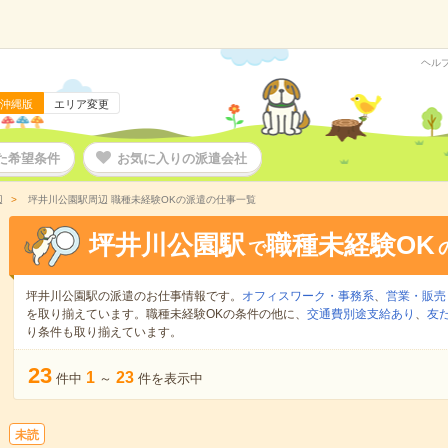
ヘル
沖縄版
エリア変更
た希望条件
お気に入りの派遣会社
辺
坪井川公園駅周辺 職種未経験OKの派遣の仕事一覧
坪井川公園駅
職種未経験OK
で
坪井川公園駅の派遣のお仕事情報です。
オフィスワーク・事務系
、
営業・販売
を取り揃えています。職種未経験OKの条件の他に、
交通費別途支給あり
、
友
り条件も取り揃えています。
23
1
23
件中
～
件を表示中
未読