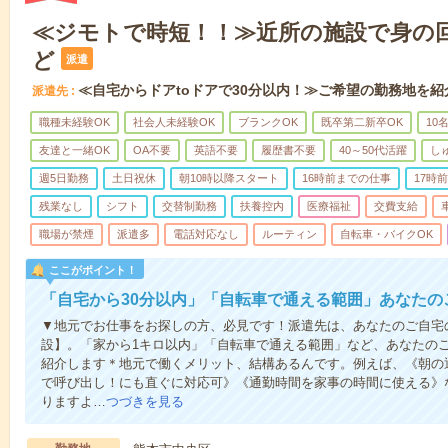
≪ジモトで時短！！≫近所の施設で身の
ど
派遣
≪自宅からドアtoドアで30分以内！≫ご希望の勤務地を紹
派遣先
職種未経験OK
社会人未経験OK
ブランクOK
既卒第二新卒OK
10
友達と一緒OK
OA不要
英語不要
履歴書不要
40～50代活躍
し
週5日勤務
土日祝休
朝10時以降スタート
16時前までの仕事
17時
残業なし
シフト
交替制勤務
扶養控内
医療福祉
交費支給
職場が禁煙
派遣多
電話対応なし
ルーティン
自転車・バイクOK
ここがポイント！
「自宅から30分以内」「自転車で通える範囲」あなたの
▼地元でお仕事をお探しの方、必見です！派遣先は、あなたのご自宅
設】。「家から1キロ以内」「自転車で通える範囲」など、あなたの
紹介します＊地元で働くメリット、結構あるんです。例えば、《朝の
で呼び出し！にも直ぐに対応可》《通勤時間を家事の時間に使える》
りますよ…
つづきを見る