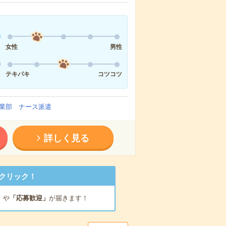
女性
男性
テキパキ
コツコツ
業部 ナース派遣
詳しく見る
クリック！
」
や
「応募歓迎」
が届きます！