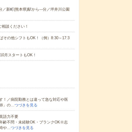
分／新町(熊本県)駅から---分／坪井川公園
ご相談ください！
ばその他シフトもOK！（例）8:30～17:3
10月スタートもOK！
す！／病院勤務とは違って急な対応や医
師」の…
つづきを見る
 英語力不要
年齢不問・未経験OK・ブランクOK※志
時や…
つづきを見る