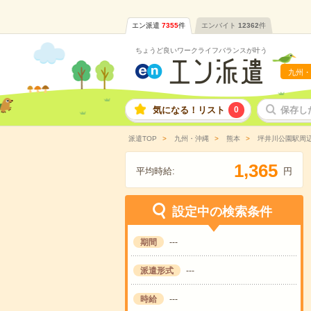
エン派遣
7355
件
エンバイト
12362
件
ちょうど良いワークライフバランスが叶う
九州・
気になる！リスト
0
保存し
派遣TOP
九州・沖縄
熊本
坪井川公園駅周
,
1
3
6
5
平均時給:
円
設定中の検索条件
期間
---
派遣形式
---
時給
---