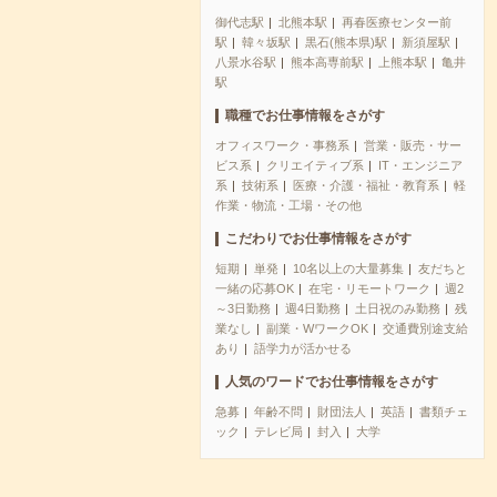
御代志駅
北熊本駅
再春医療センター前
駅
韓々坂駅
黒石(熊本県)駅
新須屋駅
八景水谷駅
熊本高専前駅
上熊本駅
亀井
駅
職種でお仕事情報をさがす
オフィスワーク・事務系
営業・販売・サー
ビス系
クリエイティブ系
IT・エンジニア
系
技術系
医療・介護・福祉・教育系
軽
作業・物流・工場・その他
こだわりでお仕事情報をさがす
短期
単発
10名以上の大量募集
友だちと
一緒の応募OK
在宅・リモートワーク
週2
～3日勤務
週4日勤務
土日祝のみ勤務
残
業なし
副業・WワークOK
交通費別途支給
あり
語学力が活かせる
人気のワードでお仕事情報をさがす
急募
年齢不問
財団法人
英語
書類チェ
ック
テレビ局
封入
大学