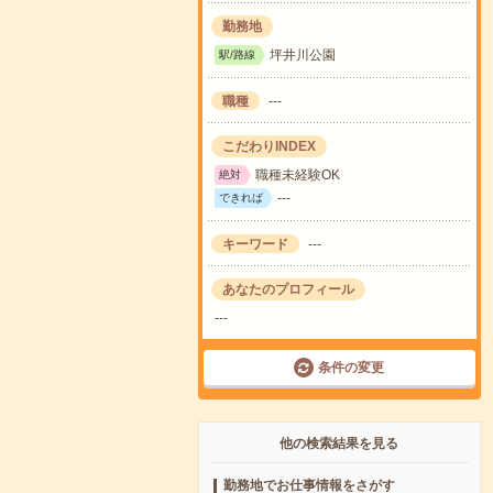
勤務地
坪井川公園
駅/路線
職種
---
こだわりINDEX
職種未経験OK
絶対
---
できれば
キーワード
---
あなたのプロフィール
---
条件の変更
他の検索結果を見る
勤務地でお仕事情報をさがす