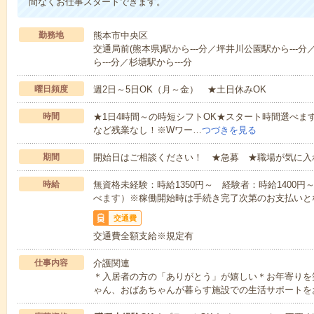
間なくお仕事スタートできます。
勤務地
熊本市中央区
交通局前(熊本県)駅から---分／坪井川公園駅から---分
ら---分／杉塘駅から---分
曜日頻度
週2日～5日OK（月～金） ★土日休みOK
時間
★1日4時間～の時短シフトOK★スタート時間選べます！7:00～1
など残業なし！※Wワー…
つづきを見る
期間
開始日はご相談ください！ ★急募 ★職場が気に入
時給
無資格未経験：時給1350円～ 経験者：時給1400
べます）※稼働開始時は手続き完了次第のお支払いと
交通費
交通費全額支給※規定有
仕事内容
介護関連
＊入居者の方の「ありがとう」が嬉しい＊お年寄りを
ゃん、おばあちゃんが暮らす施設での生活サポートを