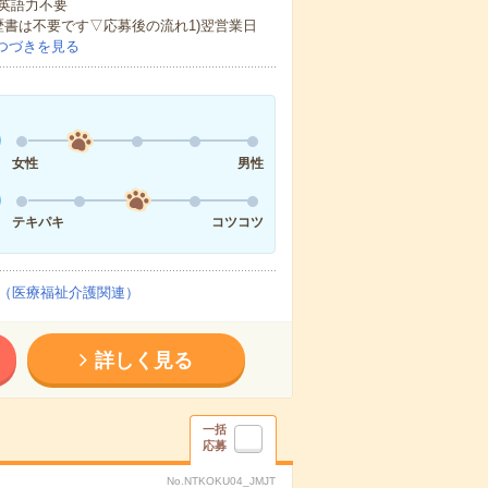
 英語力不要
歴書は不要です▽応募後の流れ1)翌営業日
つづきを見る
女性
男性
テキパキ
コツコツ
（医療福祉介護関連）
詳しく見る
一括
応募
No.NTKOKU04_JMJT