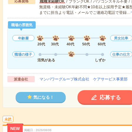
応募資格
職種未経験OK
/ ブランクOK / パソコンスキル不要 /
無資格・未経験OK年齢不問★10名以上採用予定★履
までに担当より電話・メールでご連絡2)電話で登録…
職場の雰囲気
年齢層
男女比率
20代
30代
40代
50代
60代
職場の様子
仕事の仕方
活気がある
しずか
マンパワーグループ株式会社 ケアサービス事業部 
派遣会社
応募する
気になる！
未読
NEW
掲載日
2026/08/06