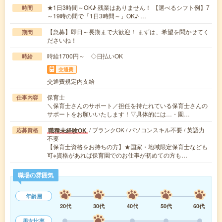
★1日3時間～OK♪ 残業はありません！ 【選べるシフト例】7
時間
～19時の間で「1日3時間～」OK♪ …
【急募】即日～長期まで大歓迎！ まずは、希望を聞かせてく
期間
ださいね！
時給1700円～ ◇日払いOK
時給
交通費
交通費規定内支給
保育士
仕事内容
＼保育士さんのサポート／担任を持たれている保育士さんの
サポートをお願いいたします！▽具体的には…・園…
/ ブランクOK / パソコンスキル不要 / 英語力
職種未経験OK
応募資格
不要
【保育士資格をお持ちの方】★国家・地域限定保育士なども
可※資格があれば保育園でのお仕事が初めての方も…
職場の雰囲気
年齢層
20代
30代
40代
50代
60代
男女比率