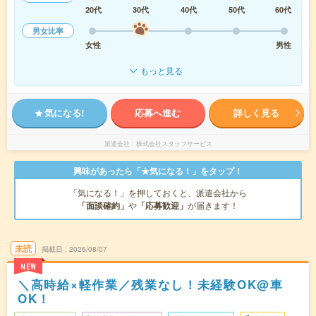
20代
30代
40代
50代
60代
男女比率
女性
男性
もっと見る
気になる!
応募へ進む
詳しく見る
派遣会社
株式会社スタッフサービス
興味があったら「★気になる！」をタップ！
「気になる！」を押しておくと、派遣会社から
「面談確約」
や
「応募歓迎」
が届きます！
未読
掲載日
2026/08/07
NEW
＼高時給×軽作業／残業なし！未経験OK@車
OK！