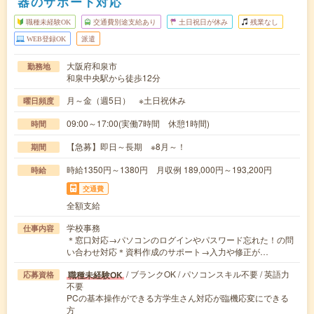
器のサポート対応
職種未経験OK
交通費別途支給あり
土日祝日が休み
残業なし
WEB登録OK
派遣
大阪府和泉市
勤務地
和泉中央駅から徒歩12分
月～金（週5日） ※土日祝休み
曜日頻度
09:00～17:00(実働7時間 休憩1時間)
時間
【急募】即日～長期 ※8月～！
期間
時給1350円～1380円 月収例 189,000円～193,200円
時給
交通費
全額支給
学校事務
仕事内容
＊窓口対応→パソコンのログインやパスワード忘れた！の問
い合わせ対応＊資料作成のサポート→入力や修正が…
/ ブランクOK / パソコンスキル不要 / 英語力
職種未経験OK
応募資格
不要
PCの基本操作ができる方学生さん対応が臨機応変にできる
方