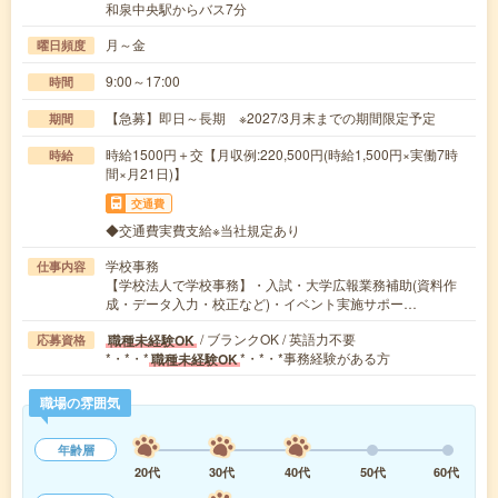
和泉中央駅からバス7分
月～金
曜日頻度
9:00～17:00
時間
【急募】即日～長期 ※2027/3月末までの期間限定予定
期間
時給1500円＋交【月収例:220,500円(時給1,500円×実働7時
時給
間×月21日)】
交通費
◆交通費実費支給※当社規定あり
学校事務
仕事内容
【学校法人で学校事務】・入試・大学広報業務補助(資料作
成・データ入力・校正など)・イベント実施サポー…
/ ブランクOK / 英語力不要
職種未経験OK
応募資格
*・*・*
*・*・*事務経験がある方
職種未経験OK
職場の雰囲気
年齢層
20代
30代
40代
50代
60代