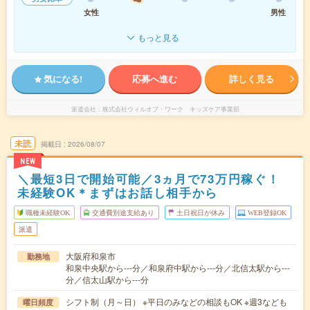
女性
男性
もっと見る
気になる!
応募へ進む
詳しく見る
派遣会社
株式会社ウィルオブ・ワーク キッズケア事業部
未読
掲載日
2026/08/07
NEW
＼最短3日で開始可能／3ヵ月で73万円稼ぐ！
未経験OK＊まずはお話し相手から
職種未経験OK
交通費別途支給あり
土日祝日が休み
WEB登録OK
派遣
大阪府和泉市
勤務地
和泉中央駅から---分／和泉府中駅から---分／北信太駅から---
分／信太山駅から---分
シフト制（月～日） ※平日のみなどの相談もOK ※週3なども
曜日頻度