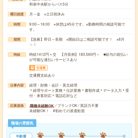
和泉中央駅からバス5分
月～金 ※土日祝休み
曜日頻度
9:00～16:00 ※休憩は45分です。※勤務時間の相談可能で
時間
す。
【急募】即日～長期 ※開始日はご相談可能です！ ※8月
期間
～！
時給1412円＋交 【月収例】183,560円～ ■給与の前払い
時給
が可能な速払いサービスあり
交通費
交通費支給あり
経理・財務・会計・英文経理
仕事内容
＊経理サポート業務＊仕訳業務＊書類作成＊データ入力＊受
付・来客対応＊電話応対など
/ ブランクOK / 英語力不要
職種未経験OK
応募資格
未経験OK！ #初めての派遣歓迎
職場の雰囲気
年齢層