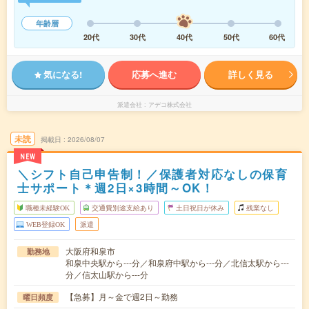
年齢層
20代
30代
40代
50代
60代
気になる!
応募へ進む
詳しく見る
派遣会社
アデコ株式会社
未読
掲載日
2026/08/07
NEW
＼シフト自己申告制！／保護者対応なしの保育
士サポート＊週2日×3時間～OK！
職種未経験OK
交通費別途支給あり
土日祝日が休み
残業なし
WEB登録OK
派遣
大阪府和泉市
勤務地
和泉中央駅から---分／和泉府中駅から---分／北信太駅から---
分／信太山駅から---分
【急募】月～金で週2日～勤務
曜日頻度