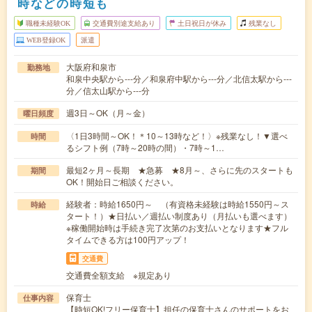
時などの時短も
職種未経験OK
交通費別途支給あり
土日祝日が休み
残業なし
WEB登録OK
派遣
大阪府和泉市
勤務地
和泉中央駅から---分／和泉府中駅から---分／北信太駅から---
分／信太山駅から---分
週3日～OK（月～金）
曜日頻度
〈1日3時間～OK！＊10～13時など！〉※残業なし！▼選べ
時間
るシフト例（7時～20時の間）・7時～1…
最短2ヶ月～長期 ★急募 ★8月～、さらに先のスタートも
期間
OK！開始日ご相談ください。
経験者：時給1650円～ （有資格未経験は時給1550円～ス
時給
タート！）★日払い／週払い制度あり（月払いも選べます）
※稼働開始時は手続き完了次第のお支払いとなります★フル
タイムできる方は100円アップ！
交通費
交通費全額支給 ※規定あり
保育士
仕事内容
【時短OK!フリー保育士】担任の保育士さんのサポートをお