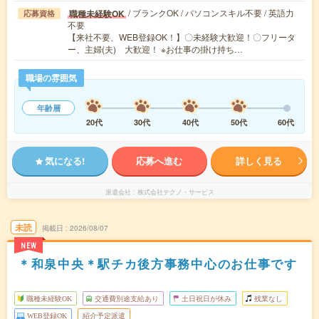
/ ブランクOK / パソコンスキル不要 / 英語力
職種未経験OK
応募資格
不要
【来社不要、WEB登録OK！】〇未経験大歓迎！〇フリータ
ー、主婦(夫) 大歓迎！ ※お仕事の掛け持ち…
職場の雰囲気
年齢層
20代
30代
40代
50代
60代
気になる!
応募へ進む
詳しく見る
派遣会社
株式会社テクノ・サービス
未読
掲載日
2026/08/07
NEW
＊和泉中央＊駅チカ後方事務中心のお仕事です
職種未経験OK
交通費別途支給あり
土日祝日が休み
残業なし
WEB登録OK
紹介予定派遣