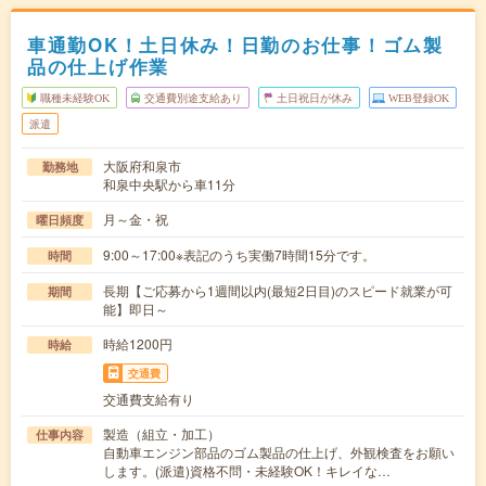
車通勤OK！土日休み！日勤のお仕事！ゴム製
品の仕上げ作業
職種未経験OK
交通費別途支給あり
土日祝日が休み
WEB登録OK
派遣
大阪府和泉市
勤務地
和泉中央駅から車11分
月～金・祝
曜日頻度
9:00～17:00※表記のうち実働7時間15分です。
時間
長期【ご応募から1週間以内(最短2日目)のスピード就業が可
期間
能】即日～
時給1200円
時給
交通費
交通費支給有り
製造（組立・加工）
仕事内容
自動車エンジン部品のゴム製品の仕上げ、外観検査をお願い
します。(派遣)資格不問・未経験OK！キレイな…