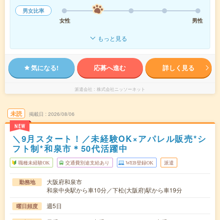
男女比率
女性
男性
もっと見る
気になる!
応募へ進む
詳しく見る
派遣会社
株式会社ニッソーネット
未読
掲載日
2026/08/06
NEW
＼9月スタート！／未経験OK×アパレル販売*シ
フト制*和泉市＊50代活躍中
職種未経験OK
交通費別途支給あり
WEB登録OK
派遣
大阪府和泉市
勤務地
和泉中央駅から車10分／下松(大阪府)駅から車19分
週5日
曜日頻度