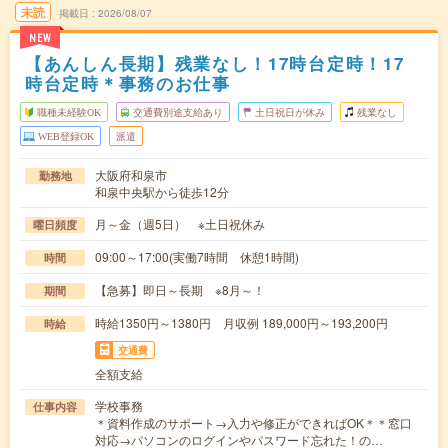
未読
掲載日
2026/08/07
NEW
【あんしん長期】残業なし！17時台定時！17
時台定時＊事務のお仕事
職種未経験OK
交通費別途支給あり
土日祝日が休み
残業なし
WEB登録OK
派遣
大阪府和泉市
勤務地
和泉中央駅から徒歩12分
月～金（週5日） ※土日祝休み
曜日頻度
09:00～17:00(実働7時間 休憩1時間)
時間
【急募】即日～長期 ※8月～！
期間
時給1350円～1380円 月収例 189,000円～193,200円
時給
交通費
全額支給
学校事務
仕事内容
＊資料作成のサポート→入力や修正ができればOK＊＊窓口
対応→パソコンのログインやパスワード忘れた！の…