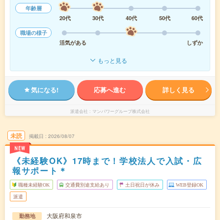
年齢層
20代
30代
40代
50代
60代
職場の様子
活気がある
しずか
もっと見る
気になる!
応募へ進む
詳しく見る
派遣会社
マンパワーグループ株式会社
未読
掲載日
2026/08/07
NEW
《未経験OK》17時まで！学校法人で入試・広
報サポート＊
職種未経験OK
交通費別途支給あり
土日祝日が休み
WEB登録OK
派遣
大阪府和泉市
勤務地