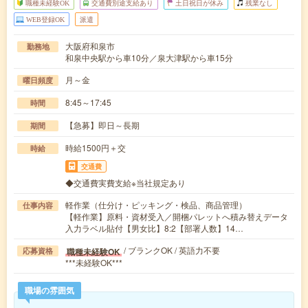
職種未経験OK
交通費別途支給あり
土日祝日が休み
残業なし
WEB登録OK
派遣
大阪府和泉市
勤務地
和泉中央駅から車10分／泉大津駅から車15分
月～金
曜日頻度
8:45～17:45
時間
【急募】即日～長期
期間
時給1500円＋交
時給
交通費
◆交通費実費支給※当社規定あり
軽作業（仕分け・ピッキング・検品、商品管理）
仕事内容
【軽作業】原料・資材受入／開梱パレットへ積み替えデータ
入力ラベル貼付【男女比】8:2【部署人数】14…
/ ブランクOK / 英語力不要
職種未経験OK
応募資格
***未経験OK***
職場の雰囲気