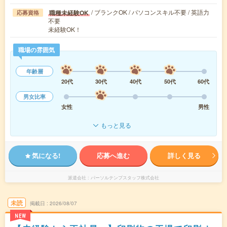
/ ブランクOK / パソコンスキル不要 / 英語力
職種未経験OK
応募資格
不要
未経験OK！
職場の雰囲気
年齢層
20代
30代
40代
50代
60代
男女比率
女性
男性
もっと見る
気になる!
応募へ進む
詳しく見る
派遣会社
パーソルテンプスタッフ株式会社
未読
掲載日
2026/08/07
NEW