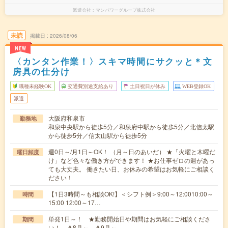
派遣会社
マンパワーグループ株式会社
未読
掲載日
2026/08/06
NEW
〈カンタン作業！〉スキマ時間にサクッと＊文
房具の仕分け
職種未経験OK
交通費別途支給あり
土日祝日が休み
WEB登録OK
派遣
大阪府和泉市
勤務地
和泉中央駅から徒歩5分／和泉府中駅から徒歩5分／北信太駅
から徒歩5分／信太山駅から徒歩5分
週0日～/月1日～OK！ （月～日のあいだ） ★「火曜と木曜だ
曜日頻度
け」など色々な働き方ができます！ ★お仕事ゼロの週があっ
ても大丈夫。 働きたい日、お休みの希望はお気軽にご相談く
ださい！
【1日3時間～も相談OK!】＜シフト例＞9:00～12:0010:00～
時間
15:00 12:00～17…
単発1日～！ ★勤務開始日や期間はお気軽にご相談くださ
期間
い！ ＃8月～ ＃9月～