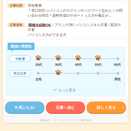
学校事務
仕事内容
＊窓口対応→パソコンのログインやパスワード忘れた！の問
い合わせ対応＊資料作成のサポート→入力や修正が…
/ ブランクOK / パソコンスキル不要 / 英語力
職種未経験OK
応募資格
不要
パソコン入力ができる方
職場の雰囲気
年齢層
20代
30代
40代
50代
60代
男女比率
女性
男性
もっと見る
気になる!
応募へ進む
詳しく見る
派遣会社
パーソルテンプスタッフ株式会社