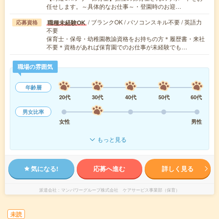
任せします。～具体的なお仕事～・登園時のお迎…
/ ブランクOK / パソコンスキル不要 / 英語力
職種未経験OK
応募資格
不要
保育士・保母・幼稚園教諭資格をお持ちの方＊履歴書・来社
不要＊資格があれば保育園でのお仕事が未経験でも…
職場の雰囲気
年齢層
20代
30代
40代
50代
60代
男女比率
女性
男性
もっと見る
気になる!
応募へ進む
詳しく見る
派遣会社
マンパワーグループ株式会社 ケアサービス事業部（保育）
未読