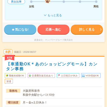
男女比率
女性
男性
もっと見る
気になる!
応募へ進む
詳しく見る
派遣会社
マンパワーグループ株式会社
未読
掲載日
2026/08/07
NEW
【車通勤OK＊あのショッピングモール】カン
タン事務
職種未経験OK
交通費別途支給あり
土日祝日が休み
WEB登録OK
派遣
大阪府和泉市
勤務地
和泉中央駅からバス10分
月～金※土日休み！
曜日頻度