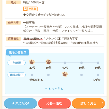
時給1400円＋交
時給
交通費
◆交通費実費支給※当社規定あり
一般事務
仕事内容
【メーカーで一般事務と作業】マスタ作成・検証作業定型用
紙発行・回収・配付・整理・ファイリング一覧作成…
/ ブランクOK / 英語力不要
職種未経験OK
応募資格
**未経験OK**Excel:四則演算Word・PowerPoint:基本操作
職場の雰囲気
年齢層
20代
30代
40代
50代
60代
職場の様子
活気がある
しずか
もっと見る
気になる!
応募へ進む
詳しく見る