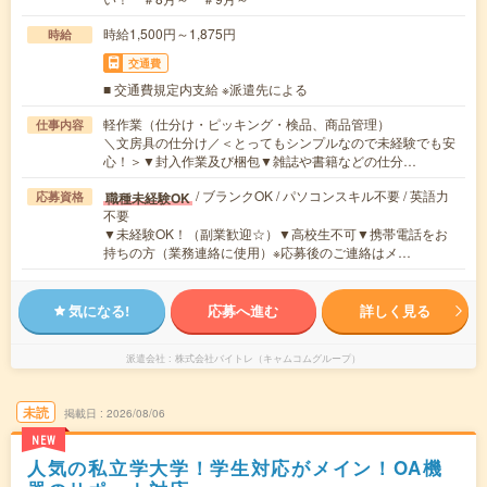
時給1,500円～1,875円
時給
交通費
■ 交通費規定内支給 ※派遣先による
軽作業（仕分け・ピッキング・検品、商品管理）
仕事内容
＼文房具の仕分け／＜とってもシンプルなので未経験でも安
心！＞▼封入作業及び梱包▼雑誌や書籍などの仕分…
/ ブランクOK / パソコンスキル不要 / 英語力
職種未経験OK
応募資格
不要
▼未経験OK！（副業歓迎☆）▼高校生不可▼携帯電話をお
持ちの方（業務連絡に使用）※応募後のご連絡はメ…
気になる!
応募へ進む
詳しく見る
派遣会社
株式会社バイトレ（キャムコムグループ）
未読
掲載日
2026/08/06
NEW
人気の私立学大学！学生対応がメイン！OA機