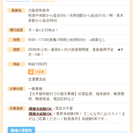
大阪府和泉市
勤務地
和泉中央駅から徒歩3分／光明池駅から徒歩31分／栂・美木
多駅から徒歩56分
月～金※土日休み！
曜日頻度
9:00～17:00(実働:7時間) (休憩60分) ※残業なし
時間
2026/9/上旬～最長6ヶ月の派遣期間後、直接雇用予定 ★9
期間
月～OK！
時給1550円
時給
交通費
交通費支給
一般事務
仕事内容
【大手都市銀行での後方事務】伝票起票、端末操作、帳票整
理、郵便発送、電話応対など
/ 英語力不要
職種未経験OK
応募資格
！業界未経験OK！【こんな方におススメ！ま
職種未経験OK
ずはご応募ください／歓迎条件】未経験OKです…
職場の雰囲気