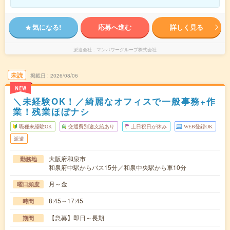
気になる!
応募へ進む
詳しく見る
派遣会社
マンパワーグループ株式会社
未読
掲載日
2026/08/06
NEW
＼未経験OK！／綺麗なオフィスで一般事務+作
業！残業ほぼナシ
職種未経験OK
交通費別途支給あり
土日祝日が休み
WEB登録OK
派遣
大阪府和泉市
勤務地
和泉府中駅からバス15分／和泉中央駅から車10分
月～金
曜日頻度
8:45～17:45
時間
【急募】即日～長期
期間