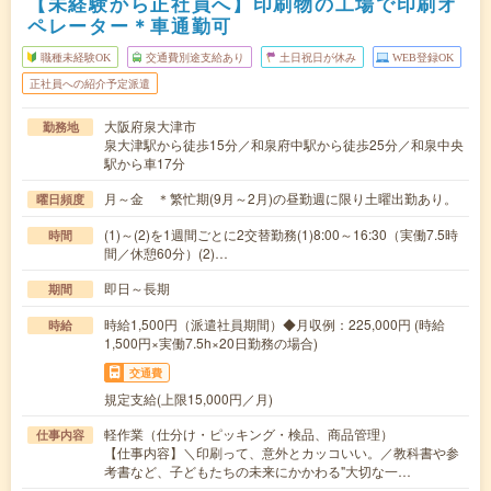
【未経験から正社員へ】印刷物の工場で印刷オ
ペレーター＊車通勤可
職種未経験OK
交通費別途支給あり
土日祝日が休み
WEB登録OK
正社員への紹介予定派遣
大阪府泉大津市
勤務地
泉大津駅から徒歩15分／和泉府中駅から徒歩25分／和泉中央
駅から車17分
月～金 ＊繁忙期(9月～2月)の昼勤週に限り土曜出勤あり。
曜日頻度
(1)～(2)を1週間ごとに2交替勤務(1)8:00～16:30（実働7.5時
時間
間／休憩60分）(2)…
即日～長期
期間
時給1,500円（派遣社員期間）◆月収例：225,000円 (時給
時給
1,500円×実働7.5h×20日勤務の場合)
交通費
規定支給(上限15,000円／月)
軽作業（仕分け・ピッキング・検品、商品管理）
仕事内容
【仕事内容】＼印刷って、意外とカッコいい。／教科書や参
考書など、子どもたちの未来にかかわる"大切な一…