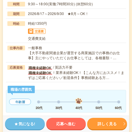
9:30～18:00(実働:7時間30分) (休憩60分)
時間
2026/8/17～2026/9/30 ★8月～OK！
期間
時給1350円
時給
交通費
交通費支給
一般事務
仕事内容
【大手不動産関連企業が運営する商業施設での事務のお仕
事】主にやっていただくお仕事としては、各種書類・…
/ 英語力不要
職種未経験OK
応募資格
！業界未経験OK！【こんな方におススメ！ま
職種未経験OK
ずはご応募ください／歓迎条件】事務経験ある方…
職場の雰囲気
年齢層
20代
30代
40代
50代
60代
気になる!
応募へ進む
詳しく見る