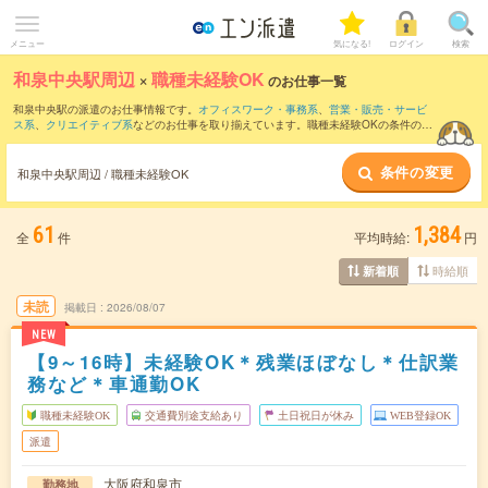
メニュー
気になる!
ログイン
検索
和泉中央駅周辺
×
職種未経験OK
のお仕事一覧
和泉中央駅の派遣のお仕事情報です。
オフィスワーク・事務系
、
営業・販売・サービ
ス系
、
クリエイティブ系
などのお仕事を取り揃えています。職種未経験OKの条件の他
に、
交通費別途支給あり
、
友だちと一緒の応募OK
、
週4日勤務
などのこだわり条件も
取り揃えています。
条件の変更
和泉中央駅周辺 / 職種未経験OK
61
1,384
全
件
平均時給:
円
時給順
新着順
未読
掲載日
2026/08/07
NEW
【9～16時】未経験OK＊残業ほぼなし＊仕訳業
務など＊車通勤OK
職種未経験OK
交通費別途支給あり
土日祝日が休み
WEB登録OK
派遣
大阪府和泉市
勤務地