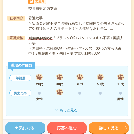
交通費
交通費規定内支給
看護助手
仕事内容
＼知識＆経験不要＊医療行為なし／病院内での患者さんのケ
アや看護師さんのサポート！▽具体的なお仕事は……
/ ブランクOK / パソコンスキル不要 / 英語力
職種未経験OK
応募資格
不要
＼無資格・未経験OK／※年齢不問※50代・60代の方も活躍
中！※履歴書不要・来社不要で電話相談もOK…
職場の雰囲気
年齢層
20代
30代
40代
50代
60代
男女比率
女性
男性
もっと見る
気になる!
応募へ進む
詳しく見る