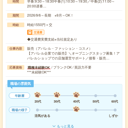
早番:9:30～18:30中番(1):10:30～19:30／中番(2):11:00～
時間
20:00遅番…
2026/9/6～長期 ※9月～OK！
期間
時給1550円＋交
時給
交通費
◆交通費実費支給※当社規定あり
販売（アパレル・ファッション・コスメ）
仕事内容
【アパレル企業での販売】＼オープニングスタッフ募集！ア
パレルショップでの店舗運営サポート／接客・販売…
/ ブランクOK / 英語力不要
職種未経験OK
応募資格
***未経験OK***
職場の雰囲気
年齢層
20代
30代
40代
50代
60代
職場の様子
活気がある
しずか
もっと見る