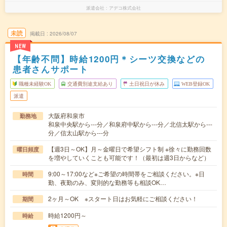
派遣会社
アデコ株式会社
未読
掲載日
2026/08/07
NEW
【年齢不問】時給1200円＊シーツ交換などの
患者さんサポート
職種未経験OK
交通費別途支給あり
土日祝日が休み
WEB登録OK
派遣
大阪府和泉市
勤務地
和泉中央駅から---分／和泉府中駅から---分／北信太駅から---
分／信太山駅から---分
【週3日～OK】月～金曜日で希望シフト制 ※徐々に勤務回数
曜日頻度
を増やしていくことも可能です！（最初は週3日からなど）
9:00～17:00など※ご希望の時間帯をご相談ください。※日
時間
勤、夜勤のみ、変則的な勤務等も相談OK…
2ヶ月～OK ※スタート日はお気軽にご相談ください！
期間
時給1200円～
時給