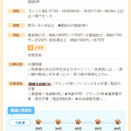
相談OK
【シフト例】07:00～16:0009:00～18:0017:00～09:00※ 上記
時間
は一例です！そ…
即日～2ヶ月以上 ■開始日の相談OK！
期間
無資格の方：時給1400円～1750円 / 介護福祉士：時給1700
時給
円～2125円 / 初任者以上：時給1500円～1875円
交通費
全額支給
介護関連
仕事内容
／利用者の方の日常生活をサポート！＼▽具体的には…・買
い物や散歩に付き添ったり・折り紙や体操などのレ…
/ ブランクOK / パソコンスキル不要 / 英語力
職種未経験OK
応募資格
不要
＼無資格＊未経験OK／★年齢不問・ブランクOK★履歴書不
要・来社不要（電話登録OK）★社会保険完備＼…
職場の雰囲気
年齢層
20代
30代
40代
50代
60代