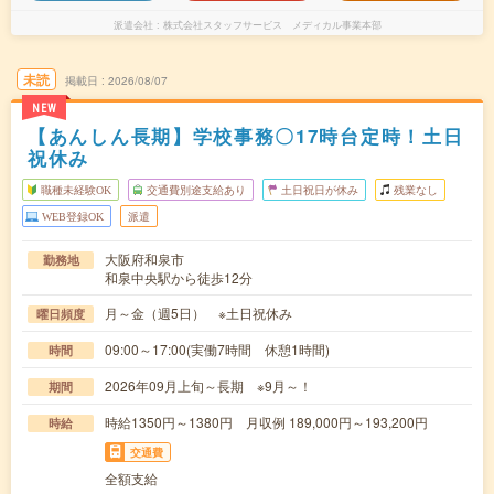
派遣会社
株式会社スタッフサービス メディカル事業本部
未読
掲載日
2026/08/07
NEW
【あんしん長期】学校事務〇17時台定時！土日
祝休み
職種未経験OK
交通費別途支給あり
土日祝日が休み
残業なし
WEB登録OK
派遣
大阪府和泉市
勤務地
和泉中央駅から徒歩12分
月～金（週5日） ※土日祝休み
曜日頻度
09:00～17:00(実働7時間 休憩1時間)
時間
2026年09月上旬～長期 ※9月～！
期間
時給1350円～1380円 月収例 189,000円～193,200円
時給
交通費
全額支給