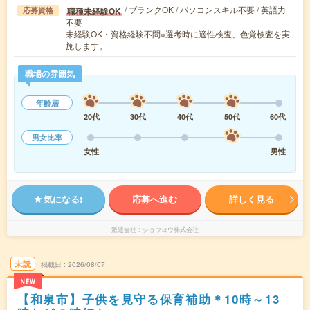
/ ブランクOK / パソコンスキル不要 / 英語力
職種未経験OK
応募資格
不要
未経験OK・資格経験不問※選考時に適性検査、色覚検査を実
施します。
職場の雰囲気
年齢層
20代
30代
40代
50代
60代
男女比率
女性
男性
気になる!
応募へ進む
詳しく見る
派遣会社
ショウヨウ株式会社
未読
掲載日
2026/08/07
NEW
【和泉市】子供を見守る保育補助＊10時～13