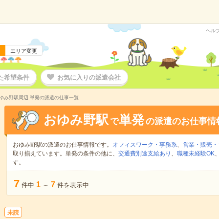
ヘル
エリア変更
た希望条件
お気に入りの派遣会社
ゆみ野駅周辺 単発の派遣の仕事一覧
おゆみ野駅
単発
で
の派遣のお仕事情
おゆみ野駅の派遣のお仕事情報です。
オフィスワーク・事務系
、
営業・販売・
取り揃えています。単発の条件の他に、
交通費別途支給あり
、
職種未経験OK
す。
7
1
7
件中
～
件を表示中
未読