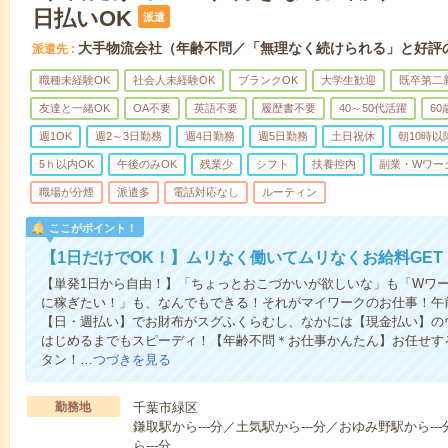
日払いOK
派遣
大手物流会社（年齢不問／「無理なく続けられる」と好評
派遣先
職種未経験OK
社会人未経験OK
ブランクOK
大学生歓迎
既卒第二
友達と一緒OK
OA不要
英語不要
履歴書不要
40～50代活躍
6
週1OK
週2～3日勤務
週4日勤務
週5日勤務
土日祝休
朝10時以
5ｈ以内OK
午後のみOK
残業少
シフト
扶養控内
副業・Wワー
職場が分煙
派遣多
電話対応なし
ルーティン
ここがポイント！
【1日だけでOK！】ムリなく働いてムリなくお給料GET
【単発1日から自由！】「ちょっとおこづかいが欲しいな」も「Wワー
に稼ぎたい！」も、なんでもできる！それがマイワークのお仕事！午
【日・週払い】でお財布がスグふくらむし、なかには【現金払い】の
はじめるまでもスピーディ！【年齢不問＊お仕事かんたん】お任せする
タン！…
つづきを見る
勤務地
千葉市緑区
鎌取駅から---分／土気駅から---分／おゆみ野駅から--
ら---分