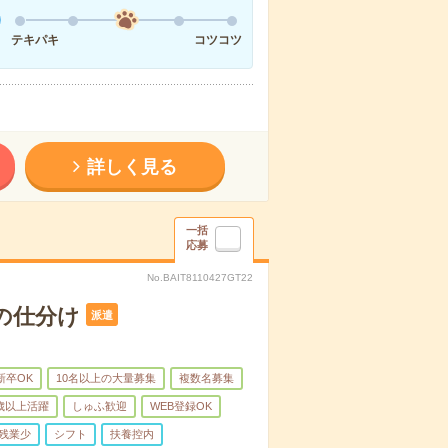
テキパキ
コツコツ
詳しく見る
一括
応募
No.BAIT8110427GT22
の仕分け
派遣
新卒OK
10名以上の大量募集
複数名募集
0歳以上活躍
しゅふ歓迎
WEB登録OK
残業少
シフト
扶養控内