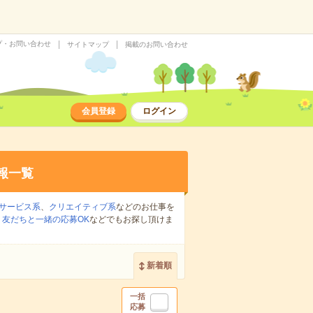
プ・お問い合わせ
サイトマップ
掲載のお問い合わせ
会員登録
ログイン
報一覧
サービス系
、
クリエイティブ系
などのお仕事を
、
友だちと一緒の応募OK
などでもお探し頂けま
新着順
一括
応募