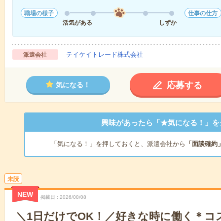
職場の様子
仕事の仕方
活気がある
しずか
テイケイトレード株式会社
派遣会社
応募する
気になる！
興味があったら「★気になる！」を
「気になる！」を押しておくと、派遣会社から
「面談確約
未読
NEW
掲載日
2026/08/08
＼1日だけでOK！／好きな時に働く＊コ