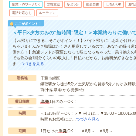
副業・WワークOK
交費支給
駅歩5分
服装自由
日払いOK
週払
電話対応なし
ルーティン
ここがポイント！
＜平日×夕方のみの“短時間”限定！＞本業終わりに働い
【○○帰りにできる…そこがポイント！】バイト帰りに…お出かけ終わ
ちゃいませんか？職場はたくさん用意しているので、あなたの帰り道
働き方！】急遽シフトが変更になって暇になっちゃった！乗り換えの
でも飲み会1回分くらいの収入に！日払いだから、お給料が好きなと
ま…
つづきを見る
勤務地
千葉市緑区
鎌取駅から徒歩5分／土気駅から徒歩5分／おゆみ野駅
前(千葉県)駅から徒歩5分
曜日頻度
単発
1日のみ～OK！
時間
＜1日3時間～OK！＞▼ 例えば… ▼15:00～18:0015:00
時間もお気軽にご…
つづきを見る
期間
1日だけの
単発
OK！ ＃8月～ ＃9月～