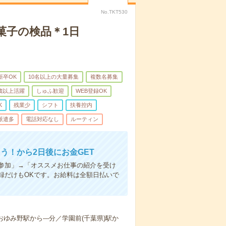
No.TKT530
菓子の検品＊1日
新卒OK
10名以上の大量募集
複数名募集
0歳以上活躍
しゅふ歓迎
WEB登録OK
K
残業少
シフト
扶養控内
派遣多
電話対応なし
ルーティン
う！から2日後にお金GET
参加」→「オススメお仕事の紹介を受け
録だけもOKです。お給料は全額日払いで
／おゆみ野駅から---分／学園前(千葉県)駅か