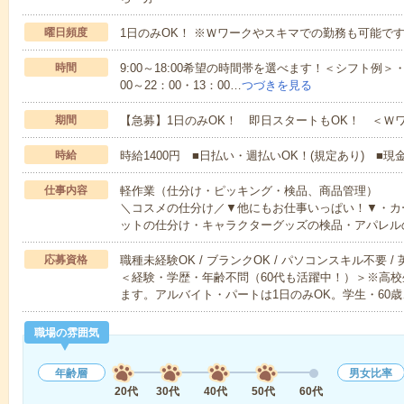
曜日頻度
1日のみOK！ ※Ｗワークやスキマでの勤務も可能で
時間
9:00～18:00希望の時間帯を選べます！＜シフト例＞・8：
00～22：00・13：00…
つづきを見る
期間
【急募】1日のみOK！ 即日スタートもOK！ ＜Ｗ
時給
時給1400円 ■日払い・週払いOK！(規定あり) ■
仕事内容
軽作業（仕分け・ピッキング・検品、商品管理）
＼コスメの仕分け／▼他にもお仕事いっぱい！▼・カ
ットの仕分け・キャラクターグッズの検品・アパレル
応募資格
職種未経験OK / ブランクOK / パソコンスキル不要 /
＜経験・学歴・年齢不問（60代も活躍中！）＞※高
ます。アルバイト・パートは1日のみOK。学生・60歳
職場の雰囲気
年齢層
男女比率
20代
30代
40代
50代
60代