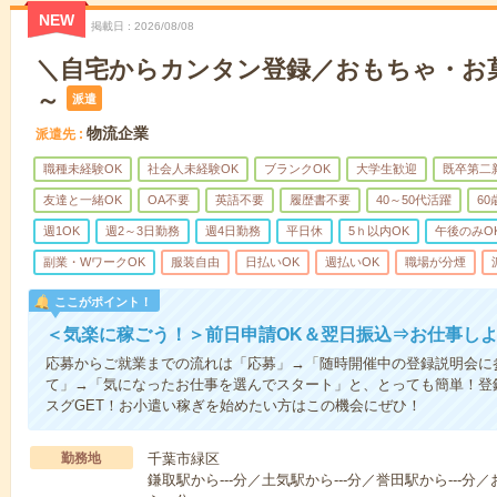
NEW
掲載日
2026/08/08
＼自宅からカンタン登録／おもちゃ・お
～
派遣
物流企業
派遣先
職種未経験OK
社会人未経験OK
ブランクOK
大学生歓迎
既卒第二
友達と一緒OK
OA不要
英語不要
履歴書不要
40～50代活躍
6
週1OK
週2～3日勤務
週4日勤務
平日休
5ｈ以内OK
午後のみO
副業・WワークOK
服装自由
日払いOK
週払いOK
職場が分煙
ここがポイント！
＜気楽に稼ごう！＞前日申請OK＆翌日振込⇒お仕事しよ
応募からご就業までの流れは「応募」→「随時開催中の登録説明会に
て」→「気になったお仕事を選んでスタート」と、とっても簡単！登
スグGET！お小遣い稼ぎを始めたい方はこの機会にぜひ！
勤務地
千葉市緑区
鎌取駅から---分／土気駅から---分／誉田駅から---分