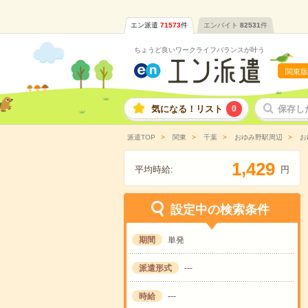
エン派遣
71573
件
エンバイト
82531
件
ちょうど良いワークライフバランスが叶う
関東版
気になる！リスト
0
保存し
派遣TOP
関東
千葉
おゆみ野駅周辺
お
,
1
4
2
9
平均時給:
円
設定中の検索条件
期間
単発
派遣形式
---
時給
---