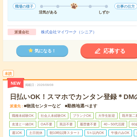
職場の様子
仕事の仕方
活気がある
しずか
株式会社マイワーク（シニア）
派遣会社
応募する
気になる！
未読
NEW
掲載日
2026/08/08
日払いOK！スマホでカンタン登録＊DM
■物流センターなど ■勤務地選べます
派遣先
職種未経験OK
社会人未経験OK
ブランクOK
大学生歓迎
既卒第二
友達と一緒OK
OA不要
英語不要
履歴書不要
40～50代活躍
6
週1OK
土日祝休
朝10時以降スタート
5ｈ以内OK
午後のみOK