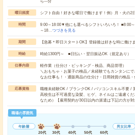
ら---分
曜日頻度
シフト自由！好きな曜日で働けます！例）月・火の2
時間
9:00～18:00▼他にも選べるシフトいろいろ！ ■8:00～17:00
～18…
つづきを見る
期間
【急募＊即日スタートOK】登録後は好きな時に働け
時給
時給1300円～ ■日払い・翌日振込OK（規定あり）
仕事内容
軽作業（仕分け・ピッキング・検品、商品管理）
＼おもちゃ・お菓子の検品／未経験でもカンタンにで
なお仕事も！・通販商品の仕分け・日用雑貨の検品・
応募資格
職種未経験OK / ブランクOK / パソコンスキル不要 /
高校生は不可過度な染髪、ヒゲ、ネイルはご遠慮くだ
なため）【雇用契約が30日以内の派遣は下記の方が対
職場の雰囲気
年齢層
男女比率
20代
30代
40代
50代
60代