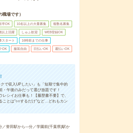
の職場です）
新卒OK
10名以上の大量募集
複数名募集
0歳以上活躍
しゅふ歓迎
WEB登録OK
降スタート
16時前までの仕事
クOK
服装自由
日払いOK
週払いOK
！
クで収入UPしたい」も「短期で集中的
前・午後のみだって選び放題です！
ウレシイお仕事も！【履歴書不要】で、
ことは“○○するだけ”など…どれもカン
-分／誉田駅から---分／学園前(千葉県)駅か