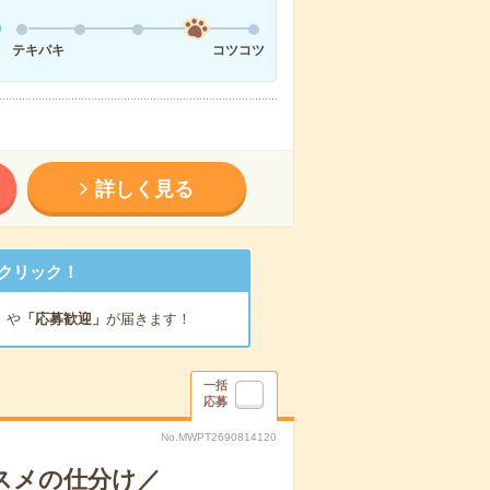
テキパキ
コツコツ
詳しく見る
クリック！
」
や
「応募歓迎」
が届きます！
一括
応募
No.MWPT2690814120
スメの仕分け／