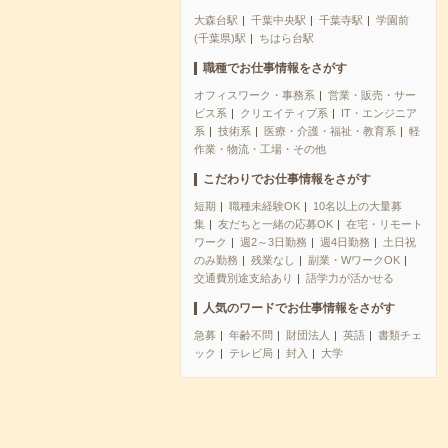
大森台駅
千葉中央駅
千葉寺駅
学園前
(千葉県)駅
ちはら台駅
職種でお仕事情報をさがす
オフィスワーク・事務系
営業・販売・サー
ビス系
クリエイティブ系
IT・エンジニア
系
技術系
医療・介護・福祉・教育系
軽
作業・物流・工場・その他
こだわりでお仕事情報をさがす
短期
職種未経験OK
10名以上の大量募
集
友だちと一緒の応募OK
在宅・リモート
ワーク
週2～3日勤務
週4日勤務
土日祝
のみ勤務
残業なし
副業・WワークOK
交通費別途支給あり
語学力が活かせる
人気のワードでお仕事情報をさがす
急募
年齢不問
財団法人
英語
書類チェ
ック
テレビ局
封入
大学