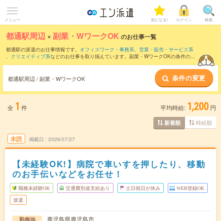
メニュー
気になる!
ログイン
検索
都通駅周辺
×
副業・WワークOK
のお仕事一覧
都通駅の派遣のお仕事情報です。
オフィスワーク・事務系
、
営業・販売・サービス系
、
クリエイティブ系
などのお仕事を取り揃えています。副業・WワークOKの条件の他
に、
交通費別途支給あり
、
職種未経験OK
、
友だちと一緒の応募OK
などのこだわり条
件も取り揃えています。
条件の変更
都通駅周辺 / 副業・WワークOK
1
1,200
全
件
平均時給:
円
時給順
新着順
未読
掲載日
2026/07/27
【未経験OK!】病院で車いすを押したり、移動
のお手伝いなどをお任せ！
職種未経験OK
交通費別途支給あり
土日祝日が休み
WEB登録OK
派遣
鹿児島県鹿児島市
勤務地