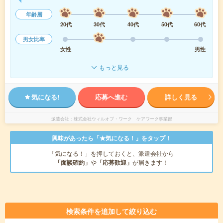
年齢層
20代
30代
40代
50代
60代
男女比率
女性
男性
もっと見る
気になる!
応募へ進む
詳しく見る
派遣会社
株式会社ウィルオブ・ワーク ケアワーク事業部
興味があったら「★気になる！」をタップ！
「気になる！」を押しておくと、派遣会社から
「面談確約」
や
「応募歓迎」
が届きます！
検索条件を追加して絞り込む