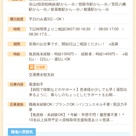
谷山(指宿枕崎線)駅から---分／慈眼寺駅から---分／荒田八幡
駅から---分／新屋敷駅から---分／都通駅から---分
平日のみ週3日～OK！
曜日頻度
下記時間帯よりご相談OK07:30-16:30 / 08:00-17:00 /
時間
08:30-17:3…
長期のお仕事です。開始日はご相談ください！ ※急募
期間
無資格未経験：時給1300円～ 経験者：時給1400円～ ※前
時給
払い・日払い・週払いOK
交通費
交通費全額支給
看護助手
仕事内容
【病院で移動などのサポート】患者様が少しでも早く退院出
来るように、暮らしのちょっとしたサポートをお願…
職種未経験OK / ブランクOK / パソコンスキル不要 / 英語力不
応募資格
要
【無資格・未経験OK】＊年齢・学歴不問！履歴書不要！＊
10名以上採用予定≪資格取得支援制度あり≫受講…
職場の雰囲気