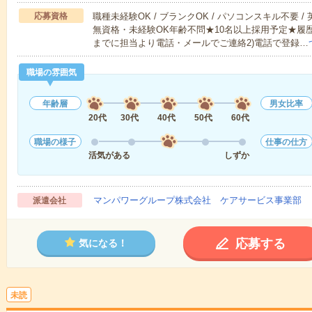
応募資格
職種未経験OK / ブランクOK / パソコンスキル不要 /
無資格・未経験OK年齢不問★10名以上採用予定★履
までに担当より電話・メールでご連絡2)電話で登録…
職場の雰囲気
年齢層
男女比率
20代
30代
40代
50代
60代
職場の様子
仕事の仕方
活気がある
しずか
マンパワーグループ株式会社 ケアサービス事業部 
派遣会社
応募する
気になる！
未読