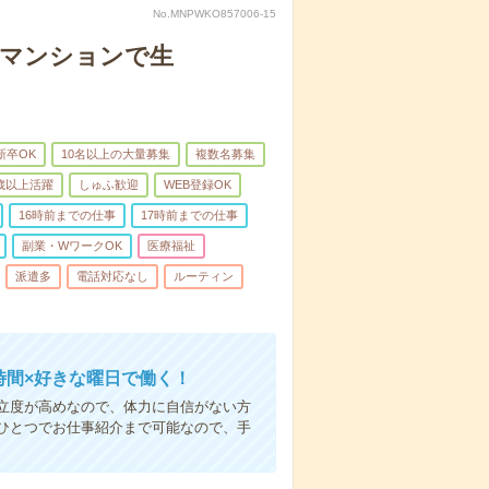
No.MNPWKO857006-15
者マンションで生
新卒OK
10名以上の大量募集
複数名募集
0歳以上活躍
しゅふ歓迎
WEB登録OK
16時前までの仕事
17時前までの仕事
副業・WワークOK
医療福祉
派遣多
電話対応なし
ルーティン
時間×好きな曜日で働く！
立度が高めなので、体力に自信がない方
ひとつでお仕事紹介まで可能なので、手