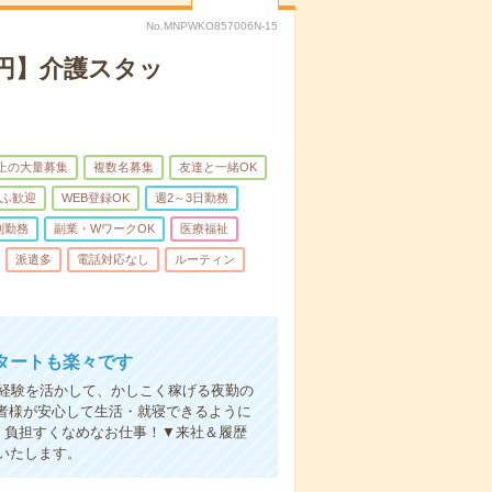
No.MNPWKO857006N-15
万円】介護スタッ
以上の大量募集
複数名募集
友達と一緒OK
ふ歓迎
WEB登録OK
週2～3日勤務
制勤務
副業・WワークOK
医療福祉
派遣多
電話対応なし
ルーティン
タートも楽々です
円。経験を活かして、かしこく稼げる夜勤の
者様が安心して生活・就寝できるように
、負担すくなめなお仕事！▼来社＆履歴
いたします。