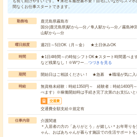
も長く続けやすいです。▼来社＆履歴書不要！自宅にいながらスマホ
間なくお仕事スタートできます。
勤務地
鹿児島県霧島市
国分(鹿児島県)駅から---分／隼人駅から---分／霧島神
山駅から---分
曜日頻度
週2日～5日OK（月～金） ★土日休みOK
時間
★1日4時間～の時短シフトOK★スタート時間選べます！7:00～1
など残業なし！※Wワー…
つづきを見る
期間
開始日はご相談ください！ ★急募 ★職場が気に入
時給
無資格未経験：時給1350円～ 経験者：時給1400
べます）※稼働開始時は手続き完了次第のお支払いと
交通費
交通費全額支給※規定有
仕事内容
介護関連
＊入居者の方の「ありがとう」が嬉しい＊お年寄りを
ゃん、おばあちゃんが暮らす施設での生活サポートを