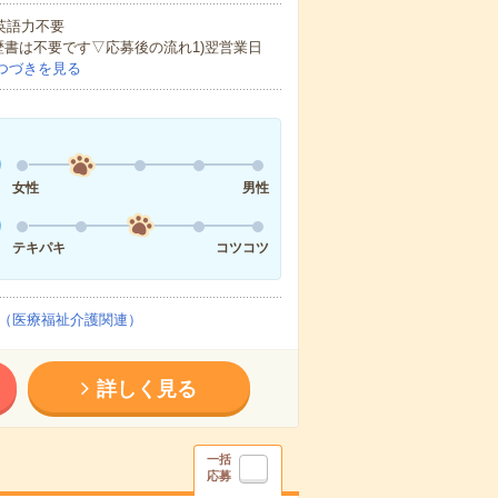
 英語力不要
歴書は不要です▽応募後の流れ1)翌営業日
つづきを見る
女性
男性
テキパキ
コツコツ
（医療福祉介護関連）
詳しく見る
一括
応募