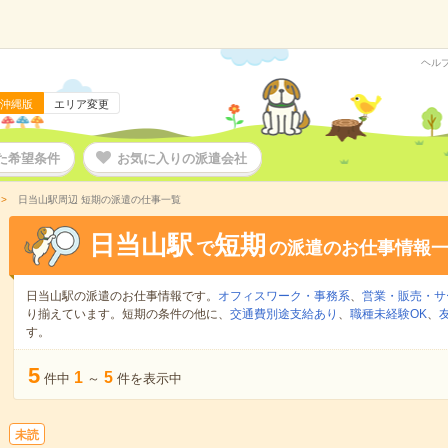
ヘル
沖縄版
エリア変更
た希望条件
お気に入りの派遣会社
日当山駅周辺 短期の派遣の仕事一覧
日当山駅
短期
で
の派遣のお仕事情報
日当山駅の派遣のお仕事情報です。
オフィスワーク・事務系
、
営業・販売・サ
り揃えています。短期の条件の他に、
交通費別途支給あり
、
職種未経験OK
、
す。
5
1
5
件中
～
件を表示中
未読