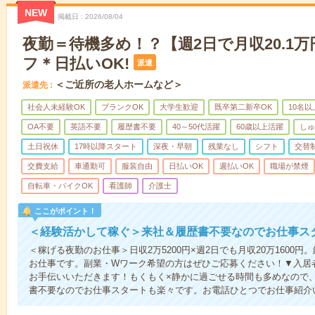
NEW
掲載日
2026/08/04
夜勤＝待機多め！？【週2日で月収20.1
フ＊日払いOK!
派遣
＜ご近所の老人ホームなど＞
派遣先
社会人未経験OK
ブランクOK
大学生歓迎
既卒第二新卒OK
10名
OA不要
英語不要
履歴書不要
40～50代活躍
60歳以上活躍
しゅ
土日祝休
17時以降スタート
深夜・早朝
残業なし
シフト
交替
交費支給
車通勤可
服装自由
日払いOK
週払いOK
職場が禁煙
自転車・バイクOK
看護師
介護士
ここがポイント！
＜経験活かして稼ぐ＞来社＆履歴書不要なのでお仕事ス
＜稼げる夜勤のお仕事＞日収2万5200円×週2日でも月収20万1600
お仕事です。副業・Wワーク希望の方はぜひご応募ください！▼入居
お手伝いいただきます！もくもく×静かに過ごせる時間も多めなので
書不要なのでお仕事スタートも楽々です。お電話ひとつでお仕事紹介