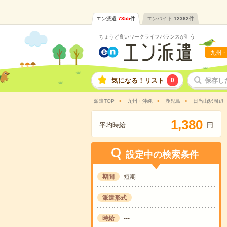
エン派遣
7355
件
エンバイト
12362
件
ちょうど良いワークライフバランスが叶う
九州・
気になる！リスト
0
保存し
派遣TOP
九州・沖縄
鹿児島
日当山駅周辺
,
1
3
8
0
平均時給:
円
設定中の検索条件
期間
短期
派遣形式
---
時給
---