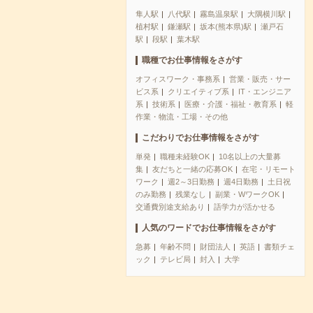
隼人駅
八代駅
霧島温泉駅
大隅横川駅
植村駅
鎌瀬駅
坂本(熊本県)駅
瀬戸石
駅
段駅
葉木駅
職種でお仕事情報をさがす
オフィスワーク・事務系
営業・販売・サー
ビス系
クリエイティブ系
IT・エンジニア
系
技術系
医療・介護・福祉・教育系
軽
作業・物流・工場・その他
こだわりでお仕事情報をさがす
単発
職種未経験OK
10名以上の大量募
集
友だちと一緒の応募OK
在宅・リモート
ワーク
週2～3日勤務
週4日勤務
土日祝
のみ勤務
残業なし
副業・WワークOK
交通費別途支給あり
語学力が活かせる
人気のワードでお仕事情報をさがす
急募
年齢不問
財団法人
英語
書類チェ
ック
テレビ局
封入
大学