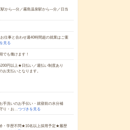
宮駅から---分／霧島温泉駅から---分／日当
他のお仕事と合わせ週40時間超の就業はご案
を見る
期でも働けます！
万5200円以上★日払い／週払い制度あり
のお支払いとなります。
お手洗いのお手伝い・就寝前の水分補
守り・お…
つづきを見る
齢・学歴不問★10名以上採用予定★履歴