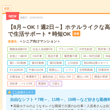
未読
NEW
掲載日
2026/08/04
【8月～OK！週2日～】ホテルライクな
で生活サポート＊時短OK
派遣
＜シニア向けマンション＞
派遣先
職種未経験OK
社会人未経験OK
ブランクOK
大学生歓迎
既卒第二
友達と一緒OK
OA不要
英語不要
履歴書不要
40～50代活躍
6
週2～3日勤務
週4日勤務
週5日勤務
土日祝休
朝10時以降スタート
5ｈ以内OK
午後のみOK
残業なし
シフト
交替制勤務
扶養控内
交費支給
車通勤可
服装自由
日払いOK
週払いOK
職場が禁煙
自転車・バイクOK
看護師
介護士
ここがポイント！
自由なシフト＊7時～、11時～、16時～など好きな勤務
▼高級ホテルのようなキレイな職場で介護のお仕事！入居者さんは自