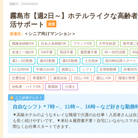
掲載日
2026/08/03
霧島市【週2日～】ホテルライクな高齢
活サポート
派遣
＜シニア向けマンション＞
派遣先
職種未経験OK
社会人未経験OK
ブランクOK
大学生歓迎
既卒第二
友達と一緒OK
OA不要
英語不要
履歴書不要
40～50代活躍
6
週2～3日勤務
週4日勤務
週5日勤務
土日祝休
朝10時以降スタート
5ｈ以内OK
午後のみOK
残業なし
シフト
交替制勤務
扶養控内
交費支給
車通勤可
服装自由
日払いOK
週払いOK
職場が禁煙
自転車・バイクOK
看護師
介護士
ここがポイント！
自由なシフト＊7時～、11時～、16時～など好きな勤務
▼高級ホテルのようなキレイな職場で介護のお仕事！入居者さんは自
も長く続けやすいです。▼来社＆履歴書不要！自宅にいながらスマホ
間なくお仕事スタートできます。