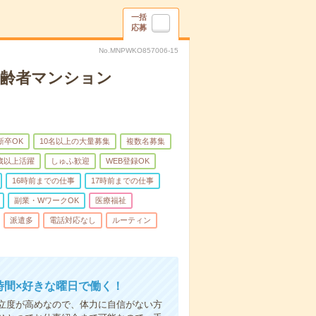
一括
応募
No.MNPWKO857006-15
高齢者マンション
新卒OK
10名以上の大量募集
複数名募集
0歳以上活躍
しゅふ歓迎
WEB登録OK
16時前までの仕事
17時前までの仕事
副業・WワークOK
医療福祉
派遣多
電話対応なし
ルーティン
時間×好きな曜日で働く！
立度が高めなので、体力に自信がない方