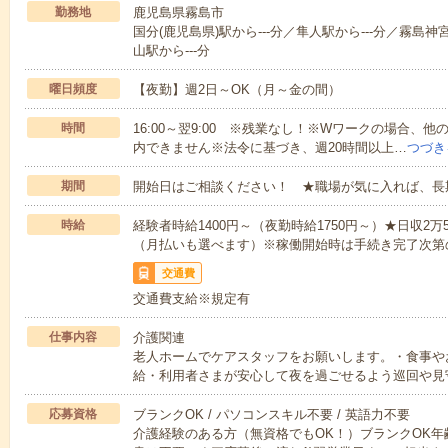
勤務地
鹿児島県霧島市
国分(鹿児島県)駅から---分／隼人駅から---分／霧島神
山駅から---分
曜日頻度
【夜勤】週2日～OK（月～金の間）
時間
16:00～翌9:00 ※残業なし！※Wワークの場合、
内できません※法令に基づき、週20時間以上…
つづき
期間
開始日はご相談ください！ ★職場が気に入れば、長
時給
経験者時給1400円～（夜勤時給1750円～）★日収2
（月払いも選べます）※稼働開始時は手続き完了次第
交通費
交通費支給※規定有
仕事内容
介護関連
老人ホームでケアスタッフをお願いします。・食事や
給・利用者さまが安心して夜を過ごせるよう巡回や見
応募資格
ブランクOK / パソコンスキル不要 / 英語力不要
介護経験のある方（無資格でもOK！）ブランクOK年