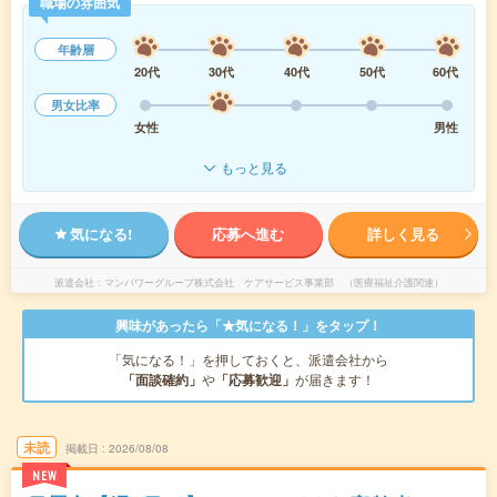
職場の雰囲気
年齢層
20代
30代
40代
50代
60代
男女比率
女性
男性
もっと見る
気になる!
応募へ進む
詳しく見る
派遣会社
マンパワーグループ株式会社 ケアサービス事業部 （医療福祉介護関連）
興味があったら「★気になる！」をタップ！
「気になる！」を押しておくと、派遣会社から
「面談確約」
や
「応募歓迎」
が届きます！
未読
掲載日
2026/08/08
NEW