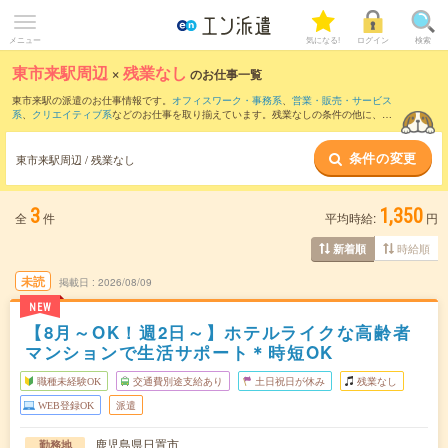
メニュー
気になる!
ログイン
検索
東市来駅周辺
×
残業なし
のお仕事一覧
東市来駅の派遣のお仕事情報です。
オフィスワーク・事務系
、
営業・販売・サービス
系
、
クリエイティブ系
などのお仕事を取り揃えています。残業なしの条件の他に、
交
通費別途支給あり
、
職種未経験OK
、
友だちと一緒の応募OK
などのこだわり条件も取
り揃えています。
条件の変更
東市来駅周辺 / 残業なし
3
1,350
全
件
平均時給:
円
時給順
新着順
未読
掲載日
2026/08/09
NEW
【8月～OK！週2日～】ホテルライクな高齢者
マンションで生活サポート＊時短OK
職種未経験OK
交通費別途支給あり
土日祝日が休み
残業なし
WEB登録OK
派遣
鹿児島県日置市
勤務地