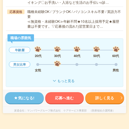
イキング〇お手洗い・入浴など生活のお手伝い○診…
職種未経験OK / ブランクOK / パソコンスキル不要 / 英語力不
応募資格
要
≪無資格・未経験OK≫年齢不問★10名以上採用予定★履歴
書は不要です。▽応募後の流れ1)翌営業日まで…
職場の雰囲気
年齢層
20代
30代
40代
50代
60代
男女比率
女性
男性
もっと見る
気になる!
応募へ進む
詳しく見る
派遣会社
マンパワーグループ株式会社 ケアサービス事業部 （医療福祉介護関連）