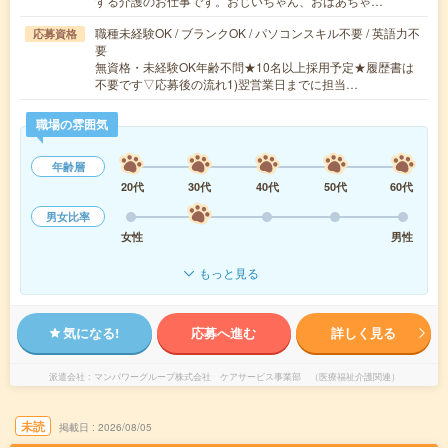
する介護のお仕事です。おじいちゃん、おばあちゃ…
職種未経験OK / ブランクOK / パソコンスキル不要 / 英語力不
応募資格
要
無資格・未経験OK年齢不問★10名以上採用予定★履歴書は
不要です▽応募後の流れ1)翌営業日までに担当…
職場の雰囲気
年齢層
20代
30代
40代
50代
60代
男女比率
女性
男性
もっと見る
気になる!
応募へ進む
詳しく見る
派遣会社
マンパワーグループ株式会社 ケアサービス事業部 （医療福祉介護関連）
未読
掲載日
2026/08/05