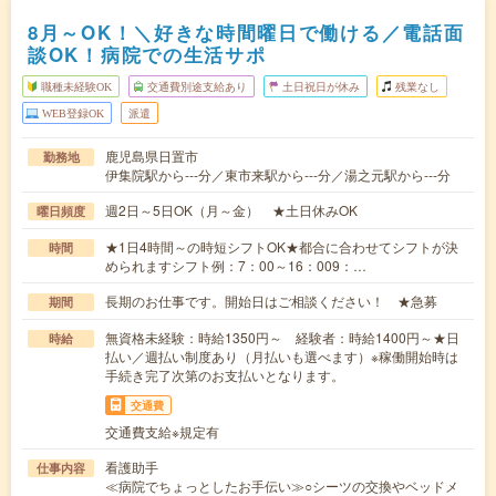
8月～OK！＼好きな時間曜日で働ける／電話面
談OK！病院での生活サポ
職種未経験OK
交通費別途支給あり
土日祝日が休み
残業なし
WEB登録OK
派遣
鹿児島県日置市
勤務地
伊集院駅から---分／東市来駅から---分／湯之元駅から---分
週2日～5日OK（月～金） ★土日休みOK
曜日頻度
★1日4時間～の時短シフトOK★都合に合わせてシフトが決
時間
められますシフト例：7：00～16：009：…
長期のお仕事です。開始日はご相談ください！ ★急募
期間
無資格未経験：時給1350円～ 経験者：時給1400円～★日
時給
払い／週払い制度あり（月払いも選べます）※稼働開始時は
手続き完了次第のお支払いとなります。
交通費
交通費支給※規定有
看護助手
仕事内容
≪病院でちょっとしたお手伝い≫○シーツの交換やベッドメ