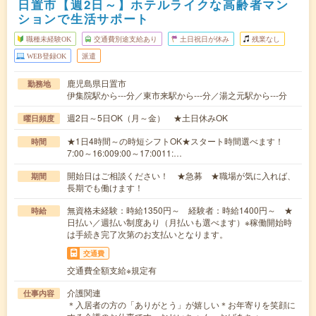
日置市【週2日～】ホテルライクな高齢者マン
ションで生活サポート
職種未経験OK
交通費別途支給あり
土日祝日が休み
残業なし
WEB登録OK
派遣
鹿児島県日置市
勤務地
伊集院駅から---分／東市来駅から---分／湯之元駅から---分
週2日～5日OK（月～金） ★土日休みOK
曜日頻度
★1日4時間～の時短シフトOK★スタート時間選べます！
時間
7:00～16:009:00～17:0011:…
開始日はご相談ください！ ★急募 ★職場が気に入れば、
期間
長期でも働けます！
無資格未経験：時給1350円～ 経験者：時給1400円～ ★
時給
日払い／週払い制度あり（月払いも選べます）※稼働開始時
は手続き完了次第のお支払いとなります。
交通費
交通費全額支給※規定有
介護関連
仕事内容
＊入居者の方の「ありがとう」が嬉しい＊お年寄りを笑顔に