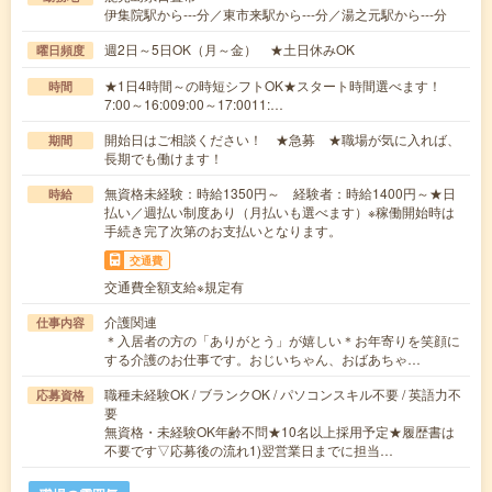
伊集院駅から---分／東市来駅から---分／湯之元駅から---分
週2日～5日OK（月～金） ★土日休みOK
曜日頻度
★1日4時間～の時短シフトOK★スタート時間選べます！
時間
7:00～16:009:00～17:0011:…
開始日はご相談ください！ ★急募 ★職場が気に入れば、
期間
長期でも働けます！
無資格未経験：時給1350円～ 経験者：時給1400円～★日
時給
払い／週払い制度あり（月払いも選べます）※稼働開始時は
手続き完了次第のお支払いとなります。
交通費
交通費全額支給※規定有
介護関連
仕事内容
＊入居者の方の「ありがとう」が嬉しい＊お年寄りを笑顔に
する介護のお仕事です。おじいちゃん、おばあちゃ…
職種未経験OK / ブランクOK / パソコンスキル不要 / 英語力不
応募資格
要
無資格・未経験OK年齢不問★10名以上採用予定★履歴書は
不要です▽応募後の流れ1)翌営業日までに担当…