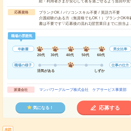
給・利用者さまが安心して夜を過ごせるよう巡回や見
応募資格
ブランクOK / パソコンスキル不要 / 英語力不要
介護経験のある方（無資格でもOK！）ブランクOK年
書は不要です▽応募後の流れ1)翌営業日までに担当よ
職場の雰囲気
年齢層
男女比率
20代
30代
40代
50代
60代
職場の様子
仕事の仕方
活気がある
しずか
マンパワーグループ株式会社 ケアサービス事業部 
派遣会社
応募する
気になる！
未読