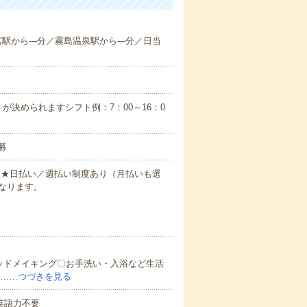
宮駅から---分／霧島温泉駅から---分／日当
が決められますシフト例：7：00～16：0
募
円～★日払い／週払い制度あり（月払いも選
なります。
ッドメイキング〇お手洗い・入浴など生活
ど……
つづきを見る
 英語力不要