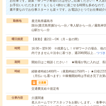
お仕事です。副業・Wワーク希望の方はぜひご応募ください！▼入居
お手伝いいただきます！もくもく×静かに過ごせる時間も多めなので
書不要なのでお仕事スタートも楽々です。お電話ひとつでお仕事紹介
勤務地
鹿児島県霧島市
国分(鹿児島県)駅から---分／隼人駅から---分／霧島神
山駅から---分
曜日頻度
【夜勤】週2日～OK（月～金の間）
時間
16:00～翌9:00 ※残業なし！※Wワークの場合、
内できません※法令に基づき、週20時間以上…
つづき
期間
開始日はご相談ください！ ★職場が気に入れば、長
時給
経験者時給1400円～（夜勤時給1750円～）★日収2
（月払いも選べます）※稼働開始時は手続き完了次第
交通費
交通費支給※規定有
仕事内容
介護関連
老人ホームでケアスタッフをお願いします。・食事や