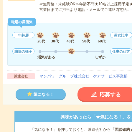
≪無資格・未経験OK≫年齢不問★10名以上採用予定
営業日までに担当より電話・メールでご連絡2)電話…
職場の雰囲気
年齢層
男女比率
20代
30代
40代
50代
60代
職場の様子
仕事の仕方
活気がある
しずか
マンパワーグループ株式会社 ケアサービス事業部 
派遣会社
応募する
気になる！
興味があったら「★気になる！」を
「気になる！」を押しておくと、派遣会社から
「面談確約