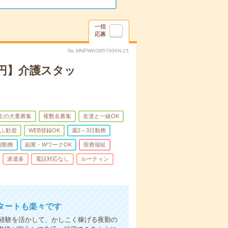
一括
応募
No.MNPWKO857006N-15
万円】介護スタッ
以上の大量募集
複数名募集
友達と一緒OK
ふ歓迎
WEB登録OK
週2～3日勤務
制勤務
副業・WワークOK
医療福祉
派遣多
電話対応なし
ルーティン
タートも楽々です
円。経験を活かして、かしこく稼げる夜勤の