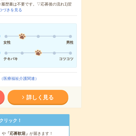
★履歴書は不要です。▽応募後の流れ1)翌
つづきを見る
女性
男性
テキパキ
コツコツ
（医療福祉介護関連）
詳しく見る
クリック！
」
や
「応募歓迎」
が届きます！