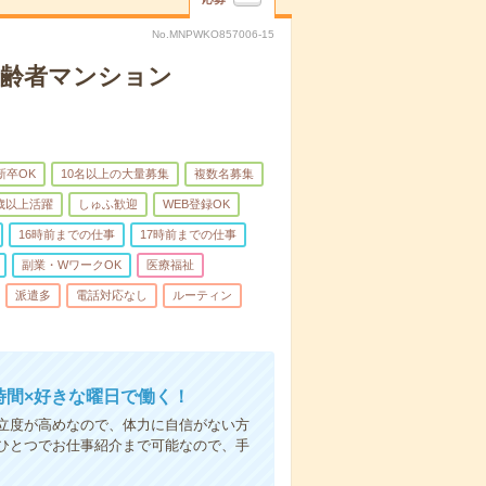
No.MNPWKO857006-15
高齢者マンション
新卒OK
10名以上の大量募集
複数名募集
0歳以上活躍
しゅふ歓迎
WEB登録OK
16時前までの仕事
17時前までの仕事
副業・WワークOK
医療福祉
派遣多
電話対応なし
ルーティン
時間×好きな曜日で働く！
立度が高めなので、体力に自信がない方
ひとつでお仕事紹介まで可能なので、手