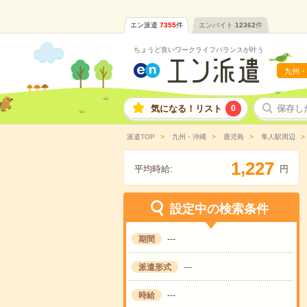
エン派遣
7355
件
エンバイト
12362
件
ちょうど良いワークライフバランスが叶う
九州・
気になる！リスト
0
保存し
派遣TOP
九州・沖縄
鹿児島
隼人駅周辺
,
1
2
2
7
平均時給:
円
設定中の検索条件
期間
---
派遣形式
---
時給
---