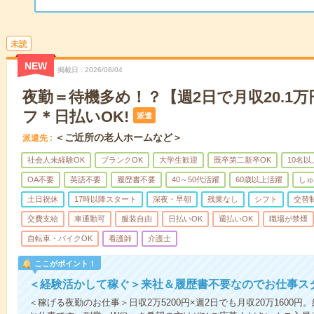
未読
NEW
掲載日
2026/08/04
夜勤＝待機多め！？【週2日で月収20.1
フ＊日払いOK!
派遣
＜ご近所の老人ホームなど＞
派遣先
社会人未経験OK
ブランクOK
大学生歓迎
既卒第二新卒OK
10名
OA不要
英語不要
履歴書不要
40～50代活躍
60歳以上活躍
しゅ
土日祝休
17時以降スタート
深夜・早朝
残業なし
シフト
交替
交費支給
車通勤可
服装自由
日払いOK
週払いOK
職場が禁煙
自転車・バイクOK
看護師
介護士
ここがポイント！
＜経験活かして稼ぐ＞来社＆履歴書不要なのでお仕事ス
＜稼げる夜勤のお仕事＞日収2万5200円×週2日でも月収20万1600