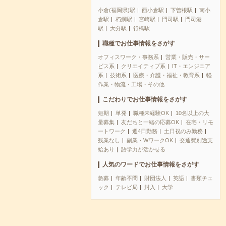
小倉(福岡県)駅
西小倉駅
下曽根駅
南小
倉駅
朽網駅
宮崎駅
門司駅
門司港
駅
大分駅
行橋駅
職種でお仕事情報をさがす
オフィスワーク・事務系
営業・販売・サー
ビス系
クリエイティブ系
IT・エンジニア
系
技術系
医療・介護・福祉・教育系
軽
作業・物流・工場・その他
こだわりでお仕事情報をさがす
短期
単発
職種未経験OK
10名以上の大
量募集
友だちと一緒の応募OK
在宅・リモ
ートワーク
週4日勤務
土日祝のみ勤務
残業なし
副業・WワークOK
交通費別途支
給あり
語学力が活かせる
人気のワードでお仕事情報をさがす
急募
年齢不問
財団法人
英語
書類チェ
ック
テレビ局
封入
大学