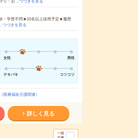
守り・お…
つづきを見る
齢・学歴不問★10名以上採用予定★履歴
…
つづきを見る
女性
男性
テキパキ
コツコツ
（医療福祉介護関連）
詳しく見る
一括
応募