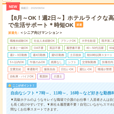
NEW
掲載日
2026/08/04
【8月～OK！週2日～】ホテルライクな
で生活サポート＊時短OK
派遣
＜シニア向けマンション＞
派遣先
職種未経験OK
社会人未経験OK
ブランクOK
大学生歓迎
既卒第二
友達と一緒OK
OA不要
英語不要
履歴書不要
40～50代活躍
6
週2～3日勤務
週4日勤務
週5日勤務
土日祝休
朝10時以降スタート
5ｈ以内OK
午後のみOK
残業なし
シフト
交替制勤務
扶養控内
交費支給
車通勤可
服装自由
日払いOK
週払いOK
職場が禁煙
自転車・バイクOK
看護師
介護士
ここがポイント！
自由なシフト＊7時～、11時～、16時～など好きな勤務
▼高級ホテルのようなキレイな職場で介護のお仕事！入居者さんは自
も長く続けやすいです。▼来社＆履歴書不要！自宅にいながらスマホ
間なくお仕事スタートできます。