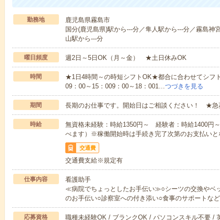
勤務地
鹿児島県霧島市
国分(鹿児島県)駅から---分／隼人駅から---分／霧島神
山駅から---分
曜日頻度
週2日～5日OK（月～金） ★土日休みOK
時間
★1日4時間～の時短シフトOK★都合に合わせてシフト
09：00～15：009：00～18：001…
つづきを見る
期間
長期のお仕事です。開始日はご相談ください！ ★急
時給
無資格未経験：時給1350円～ 経験者：時給1400
べます）※稼働開始時は手続き完了次第のお支払いと
交通費
交通費支給※規定有
仕事内容
看護助手
≪病院でちょっとしたお手伝い≫○シーツの交換やベ
のお手伝い○診察室への付き添い○食事のサポートな
応募資格
職種未経験OK / ブランクOK / パソコンスキル不要 /