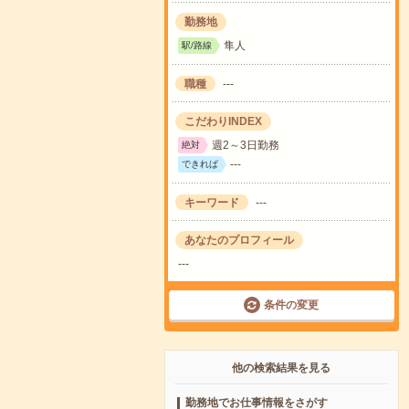
勤務地
隼人
駅/路線
職種
---
こだわりINDEX
週2～3日勤務
絶対
---
できれば
キーワード
---
あなたのプロフィール
---
条件の変更
他の検索結果を見る
勤務地でお仕事情報をさがす