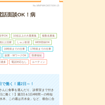
No.MNPWKO857006-15
電話面談OK！病
新卒OK
10名以上の大量募集
複数名募集
0歳以上活躍
しゅふ歓迎
WEB登録OK
16時前までの仕事
17時前までの仕事
副業・WワークOK
医療福祉
派遣多
電話対応なし
ルーティン
日で働く！週2日～！
さんに食事を運んだり、診察室まで付き
に働く！】週2日＆1日4時間～の時短
は水木、この週は月水金」など、都合に合