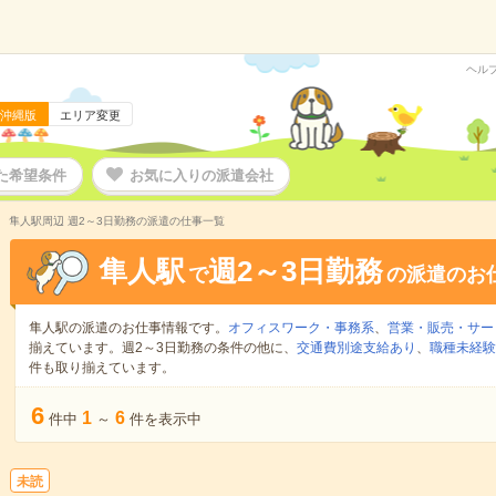
ヘル
沖縄版
エリア変更
た希望条件
お気に入りの派遣会社
隼人駅周辺 週2～3日勤務の派遣の仕事一覧
隼人駅
週2～3日勤務
で
の派遣のお
隼人駅の派遣のお仕事情報です。
オフィスワーク・事務系
、
営業・販売・サー
揃えています。週2～3日勤務の条件の他に、
交通費別途支給あり
、
職種未経験
件も取り揃えています。
6
1
6
件中
～
件を表示中
未読