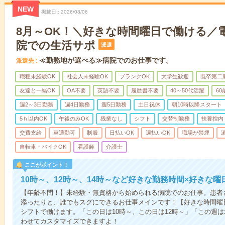
NEW
掲載日
2026/08/06
8月～OK！＼好きな時間曜日で働ける／
院での生活サポ
派遣
≪勤務地が選べる≫病院でのお仕事です。
派遣先
職種未経験OK
社会人未経験OK
ブランクOK
大学生歓迎
既卒第二
友達と一緒OK
OA不要
英語不要
履歴書不要
40～50代活躍
6
週2～3日勤務
週4日勤務
週5日勤務
土日祝休
朝10時以降スタート
5ｈ以内OK
午後のみOK
残業なし
シフト
交替制勤務
扶養控内
交費支給
車通勤可
制服
日払いOK
週払いOK
職場が禁煙
自転車・バイクOK
看護師
介護士
ここがポイント！
10時～、12時～、14時～など好きな勤務時間×好きな曜
【年齢不問！】未経験・無資格から始められる病院でのお仕事。患者
添ったりと、誰でもスグにできるお仕事メインです！【好きな時間曜日
シフトで働けます。「この日は10時～、この日は12時～」「この週
わせてカスタマイズできますよ！