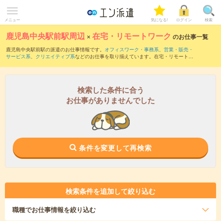
メニュー
気になる!
ログイン
検索
鹿児島中央駅前駅周辺
×
在宅・リモートワーク
のお仕事一覧
鹿児島中央駅前駅の派遣のお仕事情報です。
オフィスワーク・事務系
、
営業・販売・
サービス系
、
クリエイティブ系
などのお仕事を取り揃えています。在宅・リモートワ
ークの条件の他に、
交通費別途支給あり
、
職種未経験OK
、
友だちと一緒の応募OK
な
どのこだわり条件も取り揃えています。
検索した条件に合う
お仕事がありませんでした
条件を変更して再検索
検索条件を追加して絞り込む
職種
でお仕事情報を絞り込む