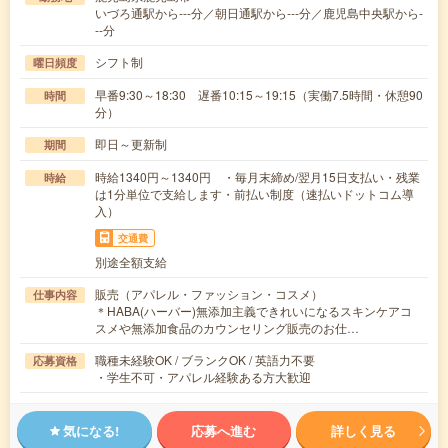
いづろ通駅から---分／朝日通駅から---分／鹿児島中央駅から-
--分
シフト制
曜日頻度
早番9:30～18:30 遅番10:15～19:15（実働7.5時間・休憩90
時間
分）
即日～更新制
期間
時給1340円～1340円 ・毎月末締め/翌月15日支払い・残業
時給
は1分単位で支給します・前払い制度（速払いドットコム導
入）
交通費
別途全額支給
販売（アパレル・ファッション・コスメ）
仕事内容
＊HABA(ハーバー)無添加主義できれいになるスキンケアコ
スメや無添加食品のカウンセリング販売のお仕…
職種未経験OK / ブランクOK / 英語力不要
応募資格
・学生不可・アパレル経験ある方大歓迎
気になる!
応募へ進む
詳しく見る