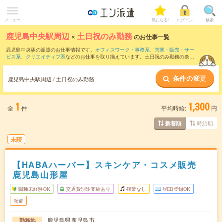
メニュー
気になる!
ログイン
検索
鹿児島中央駅周辺
×
土日祝のみ勤務
のお仕事一覧
鹿児島中央駅の派遣のお仕事情報です。
オフィスワーク・事務系
、
営業・販売・サー
ビス系
、
クリエイティブ系
などのお仕事を取り揃えています。土日祝のみ勤務の条件
の他に、
交通費別途支給あり
、
職種未経験OK
、
友だちと一緒の応募OK
などのこだわ
り条件も取り揃えています。
条件の変更
鹿児島中央駅周辺 / 土日祝のみ勤務
1
1,300
全
件
平均時給:
円
時給順
新着順
未読
【HABAハーバー】スキンケア・コスメ販売
鹿児島山形屋
職種未経験OK
交通費別途支給あり
残業なし
WEB登録OK
派遣
鹿児島県鹿児島市
勤務地