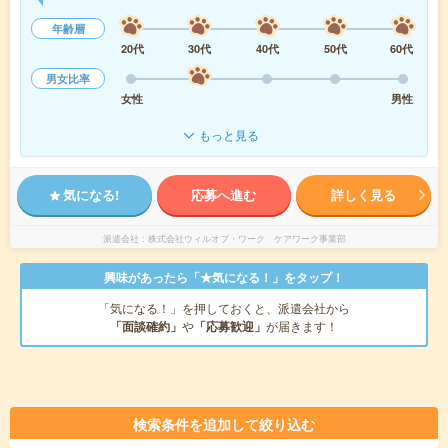
年齢層
20代
30代
40代
50代
60代
男女比率
女性
男性
もっと見る
気になる!
応募へ進む
詳しく見る
派遣会社
株式会社ウィルオブ・ワーク ケアワーク事業部
興味があったら「★気になる！」をタップ！
「気になる！」を押しておくと、派遣会社から
「面談確約」
や
「応募歓迎」
が届きます！
検索条件を追加して絞り込む