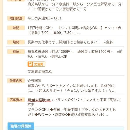
鹿児島駅から---分／水族館口駅から---分／五位野駅から---分
／二中通駅から---分／唐湊駅から---分
平日のみ週3日～OK！
曜日頻度
1日7時間～OK！ 【シフト固定の相談もOK！】▼シフト例
時間
【早番】7:00～16:00／7:30～1…
長期のお仕事です。開始日はご相談ください！ ※急募
期間
無資格未経験：時給1300円～ 経験者：時給1400円～ ※前
時給
払い・日払い・週払いOK
交通費
交通費全額支給
介護関連
仕事内容
日常の生活サポートをメインにお願いします。具体的に
は… ・起床のサポート「今日はいい天気ですよ！」な…
/ ブランクOK / パソコンスキル不要 / 英語力
職種未経験OK
応募資格
不要
ブランクOK！◆年齢・学歴不問！ブランクのある方も歓
迎！◆Wワーク・副業OK◆資格取得支援あり※10…
職場の雰囲気