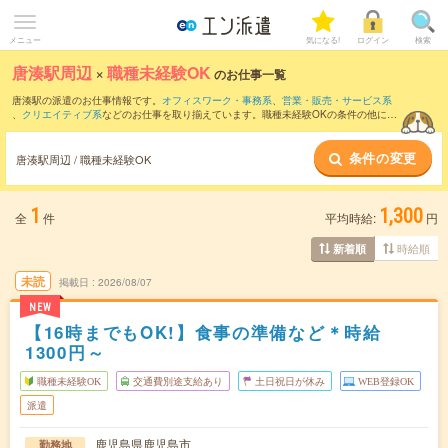
メニュー
気になる!
ログイン
検索
唐湊駅周辺
×
職種未経験OK
のお仕事一覧
唐湊駅の派遣のお仕事情報です。
オフィスワーク・事務系
、
営業・販売・サービス系
、
クリエイティブ系
などのお仕事を取り揃えています。職種未経験OKの条件の他に、
交通費別途支給あり
、
友だちと一緒の応募OK
、
週4日勤務
などのこだわり条件も取り
揃えています。
条件の変更
唐湊駅周辺 / 職種未経験OK
1
1,300
全
件
平均時給:
円
時給順
新着順
未読
掲載日
2026/08/07
NEW
【16時までもOK!】食事の準備など＊時給
1300円～
職種未経験OK
交通費別途支給あり
土日祝日が休み
WEB登録OK
派遣
鹿児島県鹿児島市
勤務地