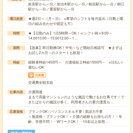
姶良駅から---分／加治木駅から---分／帖佐駅から---分／錦江
駅から---分／重富駅から---分
★週2日～（月～日） ※希望のシフトを毎月提出（日数と曜
曜日頻度
日の組み合わせや固定も可）
★【日勤のみ】1日5時間～OK！≪シフト例≫9:00～
時間
14:0010:00～15:0012:00～1…
【急募】即日勤務OK！中旬～など開始日相談可 ★まずは
期間
お試し2カ月～のスタートも歓迎！
経験者時給1450円～ 介護福祉士時給1500円～ ※日払い/
時給
週払いOK
交通費
交通費全額支給
介護関連
仕事内容
まるで高級マンションのような施設で働けるお仕事です！で
きたばかりの施設が多く、利用者さんの要介護度も…
ブランクOK / パソコンスキル不要 / 英語力不要
応募資格
＜無資格・ブランクOK！＞介護の経験をお持ちの方！・年
齢、学歴不問！・WワークOK！・10名以上採用…