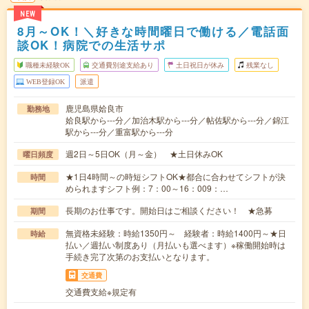
NEW
8月～OK！＼好きな時間曜日で働ける／電話面
談OK！病院での生活サポ
職種未経験OK
交通費別途支給あり
土日祝日が休み
残業なし
WEB登録OK
派遣
鹿児島県姶良市
勤務地
姶良駅から---分／加治木駅から---分／帖佐駅から---分／錦江
駅から---分／重富駅から---分
週2日～5日OK（月～金） ★土日休みOK
曜日頻度
★1日4時間～の時短シフトOK★都合に合わせてシフトが決
時間
められますシフト例：7：00～16：009：…
長期のお仕事です。開始日はご相談ください！ ★急募
期間
無資格未経験：時給1350円～ 経験者：時給1400円～★日
時給
払い／週払い制度あり（月払いも選べます）※稼働開始時は
手続き完了次第のお支払いとなります。
交通費
交通費支給※規定有