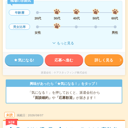
職場の雰囲気
年齢層
20代
30代
40代
50代
60代
男女比率
女性
男性
もっと見る
気になる!
応募へ進む
詳しく見る
派遣会社
ケアスタッフィング株式会社
興味があったら「★気になる！」をタップ！
「気になる！」を押しておくと、派遣会社から
「面談確約」
や
「応募歓迎」
が届きます！
未読
掲載日
2026/08/07
NEW