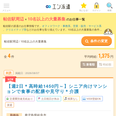
メニュー
気になる!
ログイン
検索
帖佐駅周辺
×
10名以上の大量募集
のお仕事一覧
帖佐駅の派遣のお仕事情報です。
オフィスワーク・事務系
、
営業・販売・サービス系
、
クリエイティブ系
などのお仕事を取り揃えています。10名以上の大量募集の条件の
他に、
交通費別途支給あり
、
職種未経験OK
、
友だちと一緒の応募OK
などのこだわり
条件も取り揃えています。
条件の変更
帖佐駅周辺 / 10名以上の大量募集
4
1,375
全
件
平均時給:
円
時給順
新着順
未読
掲載日
2026/08/07
NEW
【週2日＊高時給1450円～】シニア向けマンシ
ョンで食事の配膳や見守り＊介護
交通費別途支給あり
土日祝日が休み
残業なし
WEB登録OK
派遣
鹿児島県姶良市
勤務地