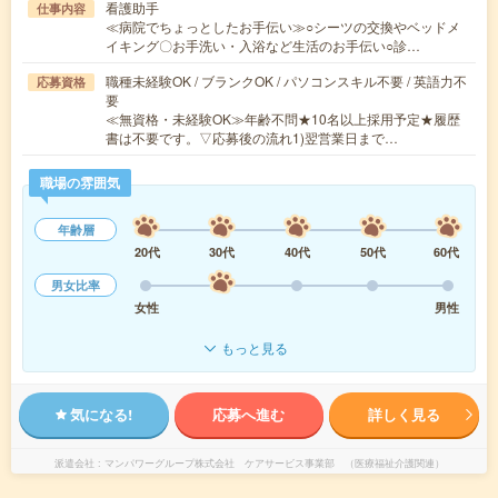
看護助手
仕事内容
≪病院でちょっとしたお手伝い≫○シーツの交換やベッドメ
イキング〇お手洗い・入浴など生活のお手伝い○診…
職種未経験OK / ブランクOK / パソコンスキル不要 / 英語力不
応募資格
要
≪無資格・未経験OK≫年齢不問★10名以上採用予定★履歴
書は不要です。▽応募後の流れ1)翌営業日まで…
職場の雰囲気
年齢層
20代
30代
40代
50代
60代
男女比率
女性
男性
もっと見る
気になる!
応募へ進む
詳しく見る
派遣会社
マンパワーグループ株式会社 ケアサービス事業部 （医療福祉介護関連）