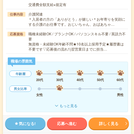
交通費全額支給※規定有
介護関連
仕事内容
＊入居者の方の「ありがとう」が嬉しい＊お年寄りを笑顔に
する介護のお仕事です。おじいちゃん、おばあちゃ…
職種未経験OK / ブランクOK / パソコンスキル不要 / 英語力不
応募資格
要
無資格・未経験OK年齢不問★10名以上採用予定★履歴書は
不要です▽応募後の流れ1)翌営業日までに担当…
職場の雰囲気
年齢層
20代
30代
40代
50代
60代
男女比率
女性
男性
もっと見る
気になる!
応募へ進む
詳しく見る