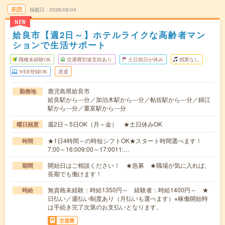
未読
掲載日
2026/08/04
NEW
姶良市【週2日～】ホテルライクな高齢者マン
ションで生活サポート
職種未経験OK
交通費別途支給あり
土日祝日が休み
残業なし
WEB登録OK
派遣
鹿児島県姶良市
勤務地
姶良駅から---分／加治木駅から---分／帖佐駅から---分／錦江
駅から---分／重富駅から---分
週2日～5日OK（月～金） ★土日休みOK
曜日頻度
★1日4時間～の時短シフトOK★スタート時間選べます！
時間
7:00～16:009:00～17:0011:…
開始日はご相談ください！ ★急募 ★職場が気に入れば、
期間
長期でも働けます！
無資格未経験：時給1350円～ 経験者：時給1400円～ ★
時給
日払い／週払い制度あり（月払いも選べます）※稼働開始時
は手続き完了次第のお支払いとなります。
交通費