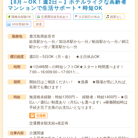
【8月～OK！週2日～】ホテルライクな高齢者
マンションで生活サポート＊時短OK
職種未経験OK
交通費別途支給あり
土日祝日が休み
残業なし
WEB登録OK
派遣
鹿児島県姶良市
勤務地
姶良駅から---分／加治木駅から---分／帖佐駅から---分／錦江
駅から---分／重富駅から---分
週2日～5日OK（月～金） ★土日休みOK
曜日頻度
★1日4時間～の時短シフトOK★スタート時間選べます！
時間
7:00～16:009:00～17:0011:…
開始日はご相談ください！ ★急募 ★職場が気に入れば、
期間
長期でも働けます！
無資格未経験：時給1350円～ 経験者：時給1400円～★日
時給
払い／週払い制度あり（月払いも選べます）※稼働開始時は
手続き完了次第のお支払いとなります。
交通費
交通費全額支給※規定有
介護関連
仕事内容
＊入居者の方の「ありがとう」が嬉しい＊お年寄りを笑顔に