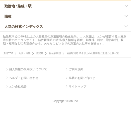
勤務地 / 路線・駅
職種
人気の検索インデックス
帖佐駅周辺の10名以上の大量募集の派遣情報の検索結果。エン派遣は、エンが運営する人材派
遣会社のポータルサイト。帖佐駅周辺の派遣/求人情報を職種、勤務地、時給、勤務時間、長
期・短期などの希望条件から、あなたにピッタリの派遣のお仕事を探せます。
派遣TOP
九州・沖縄
鹿児島
帖佐駅周辺
帖佐駅周辺 10名以上の大量募集の派遣の仕事一覧
個人情報の取り扱いについて
ご利用規約
ヘルプ・お問い合わせ
掲載のお問い合わせ
エン会社概要
サイトマップ
Copyright © en Inc.