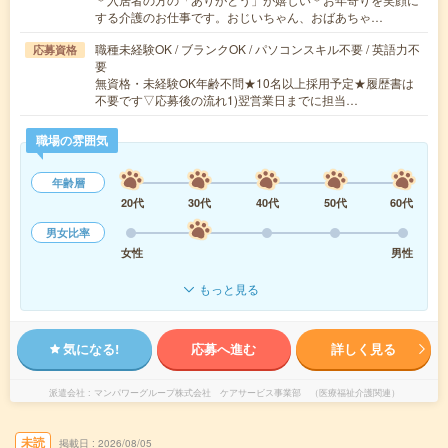
する介護のお仕事です。おじいちゃん、おばあちゃ…
職種未経験OK / ブランクOK / パソコンスキル不要 / 英語力不
応募資格
要
無資格・未経験OK年齢不問★10名以上採用予定★履歴書は
不要です▽応募後の流れ1)翌営業日までに担当…
職場の雰囲気
年齢層
20代
30代
40代
50代
60代
男女比率
女性
男性
もっと見る
気になる!
応募へ進む
詳しく見る
派遣会社
マンパワーグループ株式会社 ケアサービス事業部 （医療福祉介護関連）
未読
掲載日
2026/08/05