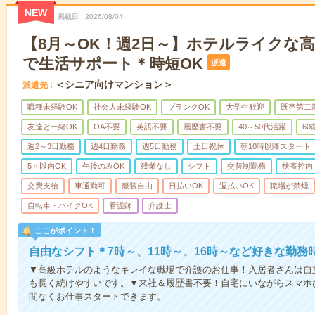
NEW
掲載日
2026/08/04
【8月～OK！週2日～】ホテルライクな
で生活サポート＊時短OK
派遣
＜シニア向けマンション＞
派遣先
職種未経験OK
社会人未経験OK
ブランクOK
大学生歓迎
既卒第二
友達と一緒OK
OA不要
英語不要
履歴書不要
40～50代活躍
6
週2～3日勤務
週4日勤務
週5日勤務
土日祝休
朝10時以降スタート
5ｈ以内OK
午後のみOK
残業なし
シフト
交替制勤務
扶養控内
交費支給
車通勤可
服装自由
日払いOK
週払いOK
職場が禁煙
自転車・バイクOK
看護師
介護士
ここがポイント！
自由なシフト＊7時～、11時～、16時～など好きな勤務
▼高級ホテルのようなキレイな職場で介護のお仕事！入居者さんは自
も長く続けやすいです。▼来社＆履歴書不要！自宅にいながらスマホ
間なくお仕事スタートできます。