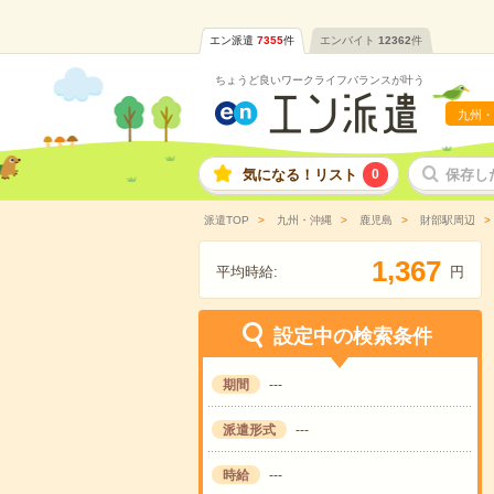
エン派遣
7355
件
エンバイト
12362
件
ちょうど良いワークライフバランスが叶う
九州・
気になる！リスト
0
保存し
派遣TOP
九州・沖縄
鹿児島
財部駅周辺
,
1
3
6
7
平均時給:
円
設定中の検索条件
期間
---
派遣形式
---
時給
---