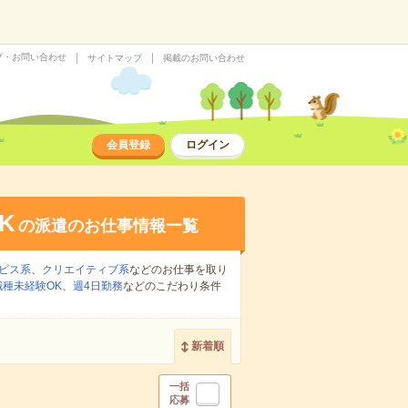
プ・お問い合わせ
サイトマップ
掲載のお問い合わせ
会員登録
ログイン
K
の派遣のお仕事情報一覧
ビス系
、
クリエイティブ系
などのお仕事を取り
職種未経験OK
、
週4日勤務
などのこだわり条件
新着順
一括
応募