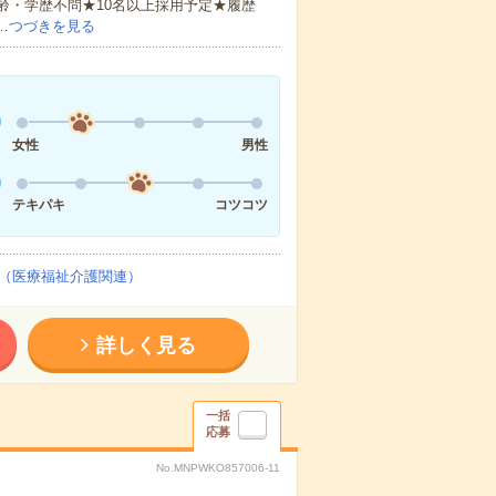
齢・学歴不問★10名以上採用予定★履歴
…
つづきを見る
女性
男性
テキパキ
コツコツ
（医療福祉介護関連）
詳しく見る
一括
応募
No.MNPWKO857006-11