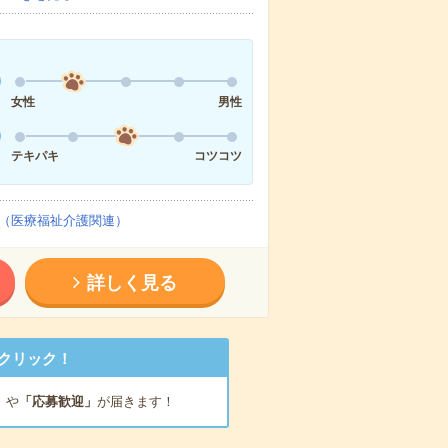
女性
男性
テキパキ
コツコツ
（医療福祉介護関連）
詳しく見る
クリック！
」
や
「応募歓迎」
が届きます！