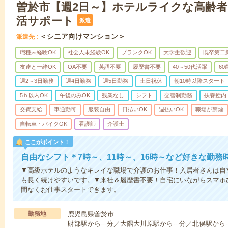
曽於市【週2日～】ホテルライクな高齢
活サポート
派遣
＜シニア向けマンション＞
派遣先
職種未経験OK
社会人未経験OK
ブランクOK
大学生歓迎
既卒第二
友達と一緒OK
OA不要
英語不要
履歴書不要
40～50代活躍
6
週2～3日勤務
週4日勤務
週5日勤務
土日祝休
朝10時以降スタート
5ｈ以内OK
午後のみOK
残業なし
シフト
交替制勤務
扶養控内
交費支給
車通勤可
服装自由
日払いOK
週払いOK
職場が禁煙
自転車・バイクOK
看護師
介護士
ここがポイント！
自由なシフト＊7時～、11時～、16時～など好きな勤務
▼高級ホテルのようなキレイな職場で介護のお仕事！入居者さんは自
も長く続けやすいです。▼来社＆履歴書不要！自宅にいながらスマホ
間なくお仕事スタートできます。
勤務地
鹿児島県曽於市
財部駅から---分／大隅大川原駅から---分／北俣駅から--