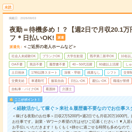
未読
掲載日
2026/08/03
夜勤＝待機多め！？【週2日で月収20.1
フ＊日払いOK!
派遣
＜ご近所の老人ホームなど＞
派遣先
社会人未経験OK
ブランクOK
大学生歓迎
既卒第二新卒OK
10名
OA不要
英語不要
履歴書不要
40～50代活躍
60歳以上活躍
しゅ
土日祝休
17時以降スタート
深夜・早朝
残業なし
シフト
交替
交費支給
車通勤可
服装自由
日払いOK
週払いOK
職場が禁煙
自転車・バイクOK
看護師
介護士
ここがポイント！
＜経験活かして稼ぐ＞来社＆履歴書不要なのでお仕事ス
＜稼げる夜勤のお仕事＞日収2万5200円×週2日でも月収20万1600
お仕事です。副業・Wワーク希望の方はぜひご応募ください！▼入居
お手伝いいただきます！もくもく×静かに過ごせる時間も多めなので