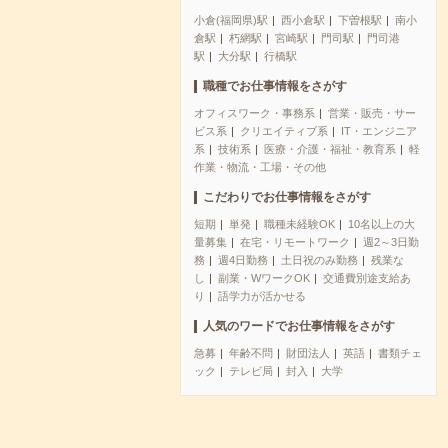
小倉(福岡県)駅
西小倉駅
下曽根駅
南小
倉駅
朽網駅
宮崎駅
門司駅
門司港
駅
大分駅
行橋駅
職種でお仕事情報をさがす
オフィスワーク・事務系
営業・販売・サー
ビス系
クリエイティブ系
IT・エンジニア
系
技術系
医療・介護・福祉・教育系
軽
作業・物流・工場・その他
こだわりでお仕事情報をさがす
短期
単発
職種未経験OK
10名以上の大
量募集
在宅・リモートワーク
週2～3日勤
務
週4日勤務
土日祝のみ勤務
残業な
し
副業・WワークOK
交通費別途支給あ
り
語学力が活かせる
人気のワードでお仕事情報をさがす
急募
年齢不問
財団法人
英語
書類チェ
ック
テレビ局
封入
大学