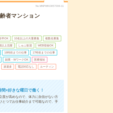
No.MNPWKO857006-11
高齢者マンション
新卒OK
10名以上の大量募集
複数名募集
0歳以上活躍
しゅふ歓迎
WEB登録OK
16時前までの仕事
17時前までの仕事
副業・WワークOK
医療福祉
派遣多
電話対応なし
ルーティン
時間×好きな曜日で働く！
立度が高めなので、体力に自信がない方
ひとつでお仕事紹介まで可能なので、手