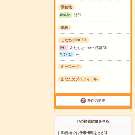
勤務地
財部
駅/路線
職種
---
こだわりINDEX
友だちと一緒の応募OK
絶対
---
できれば
キーワード
---
あなたのプロフィール
---
条件の変更
他の検索結果を見る
勤務地でお仕事情報をさがす