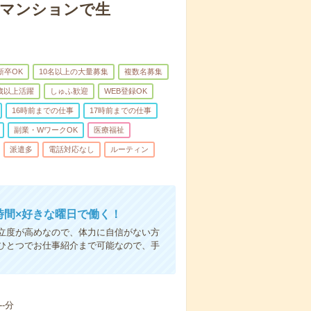
者マンションで生
新卒OK
10名以上の大量募集
複数名募集
0歳以上活躍
しゅふ歓迎
WEB登録OK
16時前までの仕事
17時前までの仕事
副業・WワークOK
医療福祉
派遣多
電話対応なし
ルーティン
時間×好きな曜日で働く！
立度が高めなので、体力に自信がない方
ひとつでお仕事紹介まで可能なので、手
-分