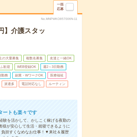
一括
応募
No.MNPWKO857006N-11
万円】介護スタッ
以上の大量募集
複数名募集
友達と一緒OK
ふ歓迎
WEB登録OK
週2～3日勤務
制勤務
副業・WワークOK
医療福祉
派遣多
電話対応なし
ルーティン
タートも楽々です
円。経験を活かして、かしこく稼げる夜勤の
者様が安心して生活・就寝できるように
、負担すくなめなお仕事！▼来社＆履歴