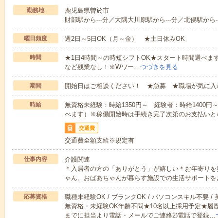
勤務地
鹿児島県曽於市
財部駅から---分／大隅大川原駅から---分／北俣駅から--
曜日頻度
週2日～5日OK（月～金） ★土日休みOK
時間
★1日4時間～の時短シフトOK★スタート時間選べます！7:00～1
など残業なし！※Wワー…
つづきを見る
期間
開始日はご相談ください！ ★急募 ★職場が気に入
時給
無資格未経験：時給1350円～ 経験者：時給1400
べます）※稼働開始時は手続き完了次第のお支払いと
交通費
交通費全額支給※規定有
仕事内容
介護関連
＊入居者の方の「ありがとう」が嬉しい＊お年寄りを
ゃん、おばあちゃんが暮らす施設での生活サポートを
応募資格
職種未経験OK / ブランクOK / パソコンスキル不要 /
無資格・未経験OK年齢不問★10名以上採用予定★履
までに担当より電話・メールでご連絡2)電話で登録…