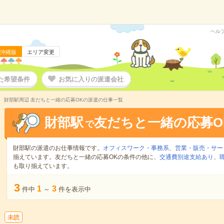
ヘル
沖縄版
エリア変更
た希望条件
お気に入りの派遣会社
財部駅周辺 友だちと一緒の応募OKの派遣の仕事一覧
財部駅
友だちと一緒の応募O
で
財部駅の派遣のお仕事情報です。
オフィスワーク・事務系
、
営業・販売・サー
揃えています。友だちと一緒の応募OKの条件の他に、
交通費別途支給あり
、
も取り揃えています。
3
1
3
件中
～
件を表示中
未読