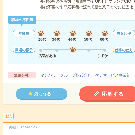
介護経験のある方（無資格でもOK！）ブランクOK年
書は不要です▽応募後の流れ1)翌営業日までに担当よ
職場の雰囲気
年齢層
男女比率
20代
30代
40代
50代
60代
職場の様子
仕事の仕方
活気がある
しずか
マンパワーグループ株式会社 ケアサービス事業部 
派遣会社
応募する
気になる！
未読
掲載日
2026/08/03