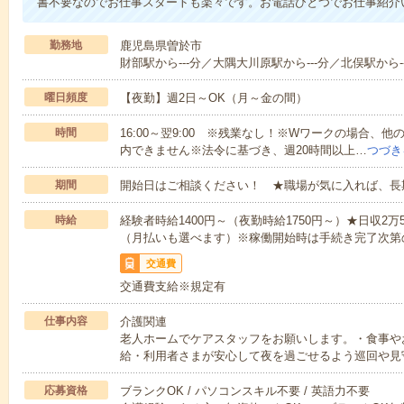
書不要なのでお仕事スタートも楽々です。お電話ひとつでお仕事紹介
勤務地
鹿児島県曽於市
財部駅から---分／大隅大川原駅から---分／北俣駅から--
曜日頻度
【夜勤】週2日～OK（月～金の間）
時間
16:00～翌9:00 ※残業なし！※Wワークの場合、
内できません※法令に基づき、週20時間以上…
つづき
期間
開始日はご相談ください！ ★職場が気に入れば、長
時給
経験者時給1400円～（夜勤時給1750円～）★日収2
（月払いも選べます）※稼働開始時は手続き完了次第
交通費
交通費支給※規定有
仕事内容
介護関連
老人ホームでケアスタッフをお願いします。・食事や
給・利用者さまが安心して夜を過ごせるよう巡回や見
応募資格
ブランクOK / パソコンスキル不要 / 英語力不要