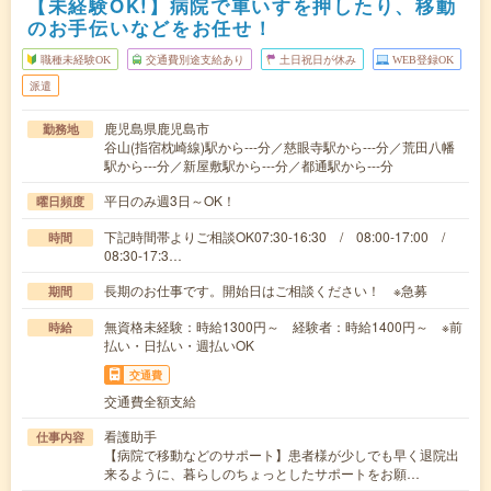
【未経験OK!】病院で車いすを押したり、移動
のお手伝いなどをお任せ！
職種未経験OK
交通費別途支給あり
土日祝日が休み
WEB登録OK
派遣
鹿児島県鹿児島市
勤務地
谷山(指宿枕崎線)駅から---分／慈眼寺駅から---分／荒田八幡
駅から---分／新屋敷駅から---分／都通駅から---分
平日のみ週3日～OK！
曜日頻度
下記時間帯よりご相談OK07:30-16:30 / 08:00-17:00 /
時間
08:30-17:3…
長期のお仕事です。開始日はご相談ください！ ※急募
期間
無資格未経験：時給1300円～ 経験者：時給1400円～ ※前
時給
払い・日払い・週払いOK
交通費
交通費全額支給
看護助手
仕事内容
【病院で移動などのサポート】患者様が少しでも早く退院出
来るように、暮らしのちょっとしたサポートをお願…