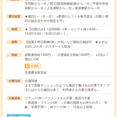
宇宿駅から---分／郡元(指宿枕崎線)駅から---分／甲東中学校
前駅から---分／上塩屋駅から---分／新屋敷駅から---分
★週2日～（月～日） ※希望のシフトを毎月提出（日数と曜
曜日頻度
日の組み合わせや固定も可）
★【日勤のみ】1日5時間～OK！≪シフト例≫9:00～
時間
14:0010:00～15:0012:00～1…
【急募】即日勤務OK！中旬～など開始日相談可 ★まずは
期間
お試し2カ月～のスタートも歓迎！
経験者時給1450円～ 介護福祉士時給1500円～ ※日払い/
時給
週払いOK
交通費
交通費全額支給
介護関連
仕事内容
まるで高級マンションのような施設で働けるお仕事です！で
きたばかりの施設が多く、利用者さんの要介護度も…
ブランクOK / パソコンスキル不要 / 英語力不要
応募資格
＜無資格・ブランクOK！＞介護の経験をお持ちの方！・年
齢、学歴不問！・WワークOK！・10名以上採用…