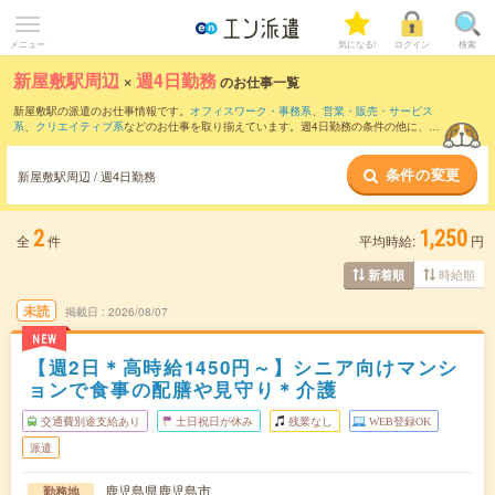
メニュー
気になる!
ログイン
検索
新屋敷駅周辺
×
週4日勤務
のお仕事一覧
新屋敷駅の派遣のお仕事情報です。
オフィスワーク・事務系
、
営業・販売・サービス
系
、
クリエイティブ系
などのお仕事を取り揃えています。週4日勤務の条件の他に、
交
通費別途支給あり
、
職種未経験OK
、
友だちと一緒の応募OK
などのこだわり条件も取
り揃えています。
条件の変更
新屋敷駅周辺 / 週4日勤務
2
1,250
全
件
平均時給:
円
時給順
新着順
未読
掲載日
2026/08/07
NEW
【週2日＊高時給1450円～】シニア向けマンシ
ョンで食事の配膳や見守り＊介護
交通費別途支給あり
土日祝日が休み
残業なし
WEB登録OK
派遣
鹿児島県鹿児島市
勤務地