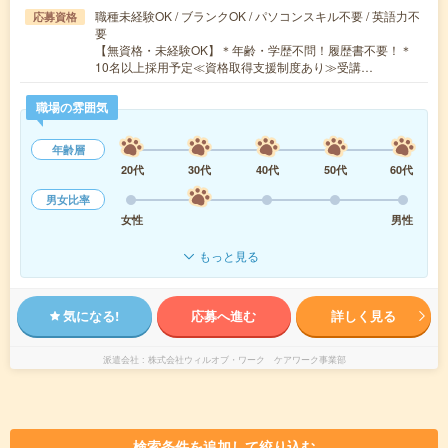
職種未経験OK / ブランクOK / パソコンスキル不要 / 英語力不
応募資格
要
【無資格・未経験OK】＊年齢・学歴不問！履歴書不要！＊
10名以上採用予定≪資格取得支援制度あり≫受講…
職場の雰囲気
年齢層
20代
30代
40代
50代
60代
男女比率
女性
男性
もっと見る
気になる!
応募へ進む
詳しく見る
派遣会社
株式会社ウィルオブ・ワーク ケアワーク事業部
検索条件を追加して絞り込む