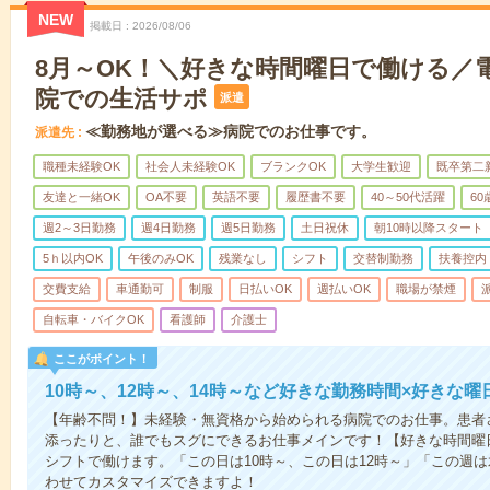
NEW
掲載日
2026/08/06
8月～OK！＼好きな時間曜日で働ける／
院での生活サポ
派遣
≪勤務地が選べる≫病院でのお仕事です。
派遣先
職種未経験OK
社会人未経験OK
ブランクOK
大学生歓迎
既卒第二
友達と一緒OK
OA不要
英語不要
履歴書不要
40～50代活躍
6
週2～3日勤務
週4日勤務
週5日勤務
土日祝休
朝10時以降スタート
5ｈ以内OK
午後のみOK
残業なし
シフト
交替制勤務
扶養控内
交費支給
車通勤可
制服
日払いOK
週払いOK
職場が禁煙
自転車・バイクOK
看護師
介護士
ここがポイント！
10時～、12時～、14時～など好きな勤務時間×好きな曜
【年齢不問！】未経験・無資格から始められる病院でのお仕事。患者
添ったりと、誰でもスグにできるお仕事メインです！【好きな時間曜日
シフトで働けます。「この日は10時～、この日は12時～」「この週
わせてカスタマイズできますよ！