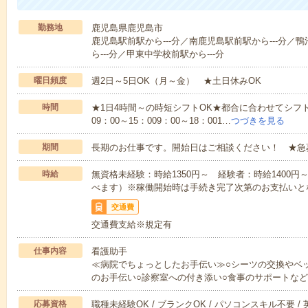
勤務地
鹿児島県鹿児島市
鹿児島駅前駅から---分／南鹿児島駅前駅から---分／鴨
ら---分／甲東中学校前駅から---分
曜日頻度
週2日～5日OK（月～金） ★土日休みOK
時間
★1日4時間～の時短シフトOK★都合に合わせてシフト
09：00～15：009：00～18：001…
つづきを見る
期間
長期のお仕事です。開始日はご相談ください！ ★急
時給
無資格未経験：時給1350円～ 経験者：時給1400
べます）※稼働開始時は手続き完了次第のお支払いと
交通費
交通費支給※規定有
仕事内容
看護助手
≪病院でちょっとしたお手伝い≫○シーツの交換やベ
のお手伝い○診察室への付き添い○食事のサポートな
応募資格
職種未経験OK / ブランクOK / パソコンスキル不要 /