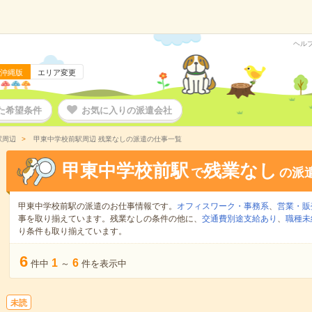
ヘル
沖縄版
エリア変更
た希望条件
お気に入りの派遣会社
駅周辺
甲東中学校前駅周辺 残業なしの派遣の仕事一覧
甲東中学校前駅
残業なし
で
の派
甲東中学校前駅の派遣のお仕事情報です。
オフィスワーク・事務系
、
営業・販
事を取り揃えています。残業なしの条件の他に、
交通費別途支給あり
、
職種未
り条件も取り揃えています。
6
1
6
件中
～
件を表示中
未読