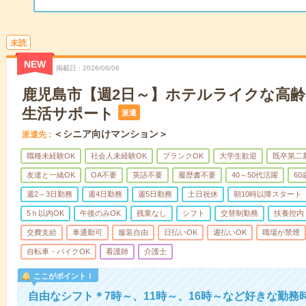
未読
NEW
掲載日
2026/08/06
鹿児島市【週2日～】ホテルライクな高
生活サポート
派遣
＜シニア向けマンション＞
派遣先
職種未経験OK
社会人未経験OK
ブランクOK
大学生歓迎
既卒第二
友達と一緒OK
OA不要
英語不要
履歴書不要
40～50代活躍
6
週2～3日勤務
週4日勤務
週5日勤務
土日祝休
朝10時以降スタート
5ｈ以内OK
午後のみOK
残業なし
シフト
交替制勤務
扶養控内
交費支給
車通勤可
服装自由
日払いOK
週払いOK
職場が禁煙
自転車・バイクOK
看護師
介護士
ここがポイント！
自由なシフト＊7時～、11時～、16時～など好きな勤務