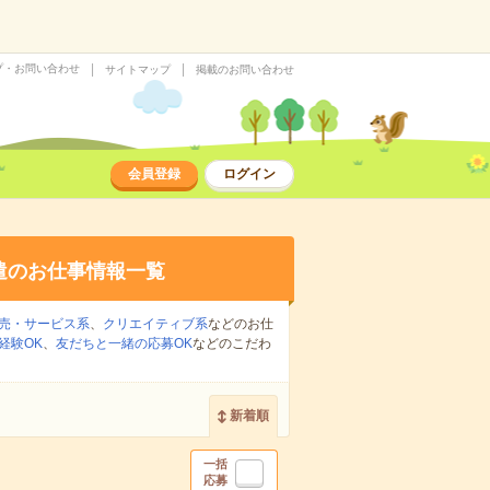
プ・お問い合わせ
サイトマップ
掲載のお問い合わせ
会員登録
ログイン
遣のお仕事情報一覧
売・サービス系
、
クリエイティブ系
などのお仕
経験OK
、
友だちと一緒の応募OK
などのこだわ
新着順
一括
応募