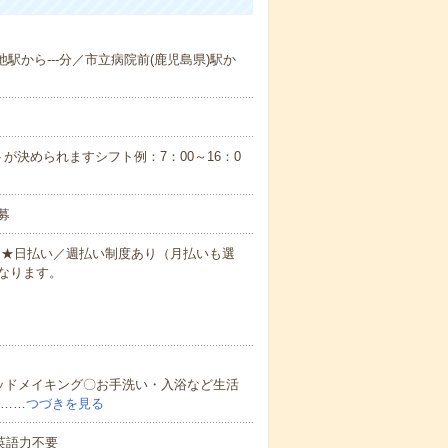
池駅から---分／市立病院前(鹿児島県)駅か
が決められますシフト例：7：00～16：0
募
円～★日払い／週払い制度あり（月払いも選
なります。
ッドメイキング〇お手洗い・入浴など生活
ど……
つづきを見る
 英語力不要