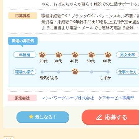
ゃん、おばあちゃんが暮らす施設での生活サポートを
応募資格
職種未経験OK / ブランクOK / パソコンスキル不要 /
無資格・未経験OK年齢不問★10名以上採用予定★履
までに担当より電話・メールでご連絡2)電話で登録…
職場の雰囲気
年齢層
男女比率
20代
30代
40代
50代
60代
職場の様子
仕事の仕方
活気がある
しずか
マンパワーグループ株式会社 ケアサービス事業部 
派遣会社
応募する
気になる！