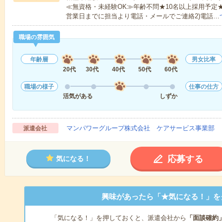
≪無資格・未経験OK≫年齢不問★10名以上採用予定
営業日までに担当より電話・メールでご連絡2)電話…
職場の雰囲気
年齢層
男女比率
20代
30代
40代
50代
60代
職場の様子
仕事の仕方
活気がある
しずか
マンパワーグループ株式会社 ケアサービス事業部 
派遣会社
応募する
気になる！
興味があったら「★気になる！」を
「気になる！」を押しておくと、派遣会社から
「面談確約