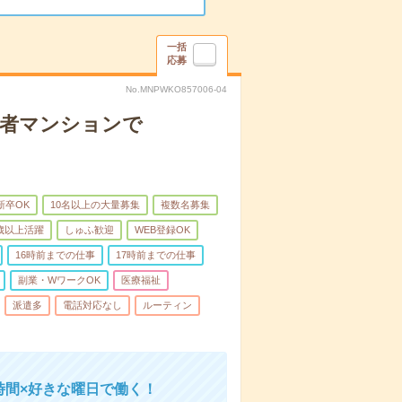
一括
応募
No.MNPWKO857006-04
齢者マンションで
新卒OK
10名以上の大量募集
複数名募集
0歳以上活躍
しゅふ歓迎
WEB登録OK
16時前までの仕事
17時前までの仕事
副業・WワークOK
医療福祉
派遣多
電話対応なし
ルーティン
時間×好きな曜日で働く！