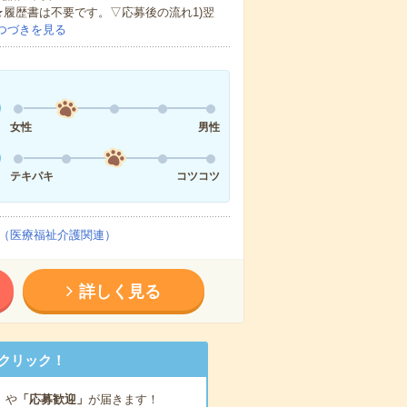
★履歴書は不要です。▽応募後の流れ1)翌
つづきを見る
女性
男性
テキパキ
コツコツ
（医療福祉介護関連）
詳しく見る
クリック！
」
や
「応募歓迎」
が届きます！