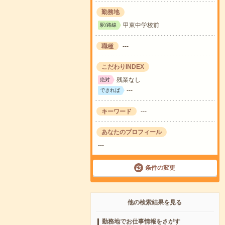
勤務地
甲東中学校前
駅/路線
職種
---
こだわりINDEX
残業なし
絶対
---
できれば
キーワード
---
あなたのプロフィール
---
条件の変更
他の検索結果を見る
勤務地でお仕事情報をさがす