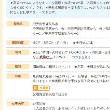
▼高級ホテルのようなキレイな職場で介護のお仕事！入居者さんは自
も長く続けやすいです。▼来社＆履歴書不要！自宅にいながらスマホ
間なくお仕事スタートできます。
勤務地
鹿児島県鹿児島市
鹿児島駅前駅から---分／南鹿児島駅前駅から---分／鴨
ら---分／甲東中学校前駅から---分
曜日頻度
週2日～5日OK（月～金） ★土日休みOK
時間
★1日4時間～の時短シフトOK★スタート時間選べます！7:00～1
など
残業なし
！※Wワー…
つづきを見る
期間
開始日はご相談ください！ ★急募 ★職場が気に入
時給
無資格未経験：時給1350円～ 経験者：時給1400
選べます）※稼働開始時は手続き完了次第のお支払い
交通費
交通費全額支給※規定有
仕事内容
介護関連
＊入居者の方の「ありがとう」が嬉しい＊お年寄りを