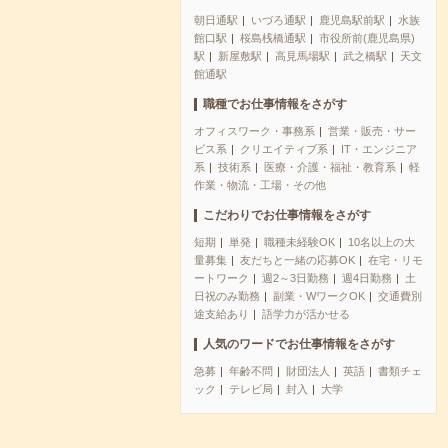
朝日通駅
いづろ通駅
鹿児島駅前駅
水族
館口駅
桜島桟橋通駅
市役所前(鹿児島県)
駅
新屋敷駅
高見馬場駅
武之橋駅
天文
館通駅
職種でお仕事情報をさがす
オフィスワーク・事務系
営業・販売・サー
ビス系
クリエイティブ系
IT・エンジニア
系
技術系
医療・介護・福祉・教育系
軽
作業・物流・工場・その他
こだわりでお仕事情報をさがす
短期
単発
職種未経験OK
10名以上の大
量募集
友だちと一緒の応募OK
在宅・リモ
ートワーク
週2～3日勤務
週4日勤務
土
日祝のみ勤務
副業・WワークOK
交通費別
途支給あり
語学力が活かせる
人気のワードでお仕事情報をさがす
急募
年齢不問
財団法人
英語
書類チェ
ック
テレビ局
封入
大学