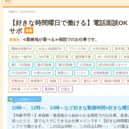
未読
掲載日
2026/08/03
【好きな時間曜日で働ける】電話面談OK
サポ
派遣
≪勤務地が選べる≫病院でのお仕事です。
派遣先
職種未経験OK
社会人未経験OK
ブランクOK
大学生歓迎
既卒第二
友達と一緒OK
OA不要
英語不要
履歴書不要
40～50代活躍
6
週2～3日勤務
週4日勤務
週5日勤務
土日祝休
朝10時以降スタート
5ｈ以内OK
午後のみOK
残業なし
シフト
交替制勤務
扶養控内
交費支給
車通勤可
制服
日払いOK
週払いOK
職場が禁煙
自転車・バイクOK
看護師
介護士
ここがポイント！
10時～、12時～、14時～など好きな勤務時間×好きな曜
【年齢不問！】未経験・無資格から始められる病院でのお仕事。患者
添ったりと、誰でもスグにできるお仕事メインです！【好きな時間曜日
シフトで働けます。「この日は10時～、この日は12時～」「この週