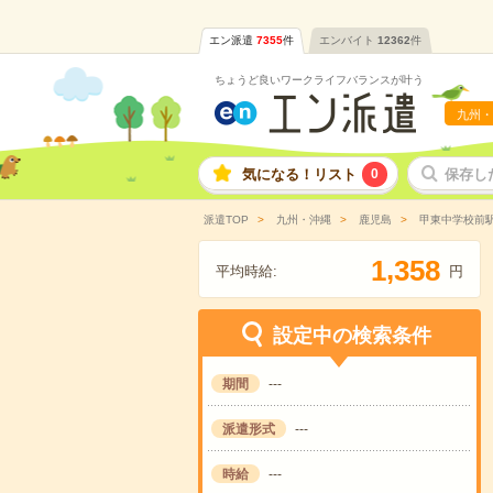
エン派遣
7355
件
エンバイト
12362
件
ちょうど良いワークライフバランスが叶う
九州・
気になる！リスト
0
保存し
派遣TOP
九州・沖縄
鹿児島
甲東中学校前
,
1
3
5
8
平均時給:
円
設定中の検索条件
期間
---
派遣形式
---
時給
---