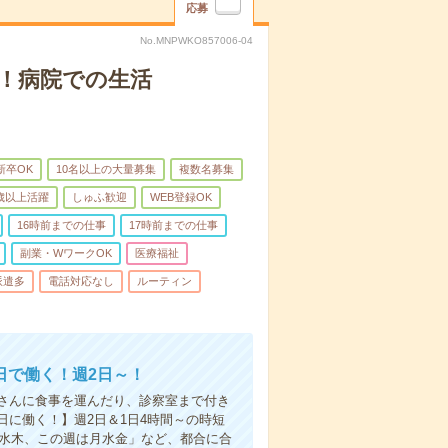
応募
No.MNPWKO857006-04
！病院での生活
新卒OK
10名以上の大量募集
複数名募集
0歳以上活躍
しゅふ歓迎
WEB登録OK
16時前までの仕事
17時前までの仕事
副業・WワークOK
医療福祉
派遣多
電話対応なし
ルーティン
日で働く！週2日～！
さんに食事を運んだり、診察室まで付き
に働く！】週2日＆1日4時間～の時短
は水木、この週は月水金」など、都合に合