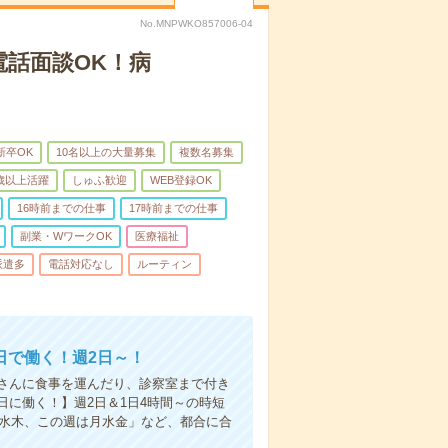
No.MNPWKO857006-04
電話面談OK！病
新卒OK
10名以上の大量募集
複数名募集
0歳以上活躍
しゅふ歓迎
WEB登録OK
16時前までの仕事
17時前までの仕事
副業・WワークOK
医療福祉
派遣多
電話対応なし
ルーティン
日で働く！週2日～！
さんに食事を運んだり、診察室まで付き
に働く！】週2日＆1日4時間～の時短
は水木、この週は月水金」など、都合に合