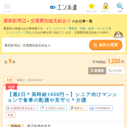
メニュー
気になる!
ログイン
検索
重富駅周辺
×
交通費別途支給あり
のお仕事一覧
重富駅の派遣のお仕事情報です。
オフィスワーク・事務系
、
営業・販売・サービス系
、
クリエイティブ系
などのお仕事を取り揃えています。交通費別途支給ありの条件の
他に、
職種未経験OK
、
友だちと一緒の応募OK
、
週4日勤務
などのこだわり条件も取り
揃えています。
条件の変更
重富駅周辺 / 交通費別途支給あり
9
1,250
全
件
平均時給:
円
時給順
新着順
未読
掲載日
2026/08/07
NEW
【週2日＊高時給1450円～】シニア向けマンシ
ョンで食事の配膳や見守り＊介護
交通費別途支給あり
土日祝日が休み
残業なし
WEB登録OK
派遣
鹿児島県姶良市
勤務地