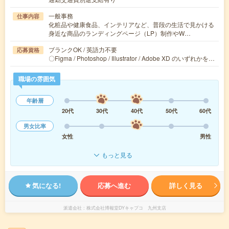
一般事務
仕事内容
化粧品や健康食品、インテリアなど、普段の生活で見かける
身近な商品のランディングページ（LP）制作やW…
ブランクOK / 英語力不要
応募資格
〇Figma / Photoshop / Illustrator / Adobe XD のいずれかを…
職場の雰囲気
年齢層
20代
30代
40代
50代
60代
男女比率
女性
男性
もっと見る
気になる!
応募へ進む
詳しく見る
派遣会社
株式会社博報堂DYキャプコ 九州支店