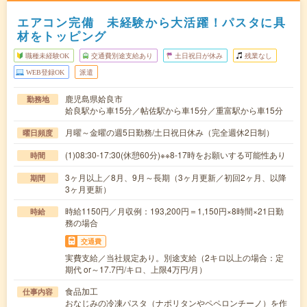
エアコン完備 未経験から大活躍！パスタに具
材をトッピング
職種未経験OK
交通費別途支給あり
土日祝日が休み
残業なし
WEB登録OK
派遣
鹿児島県姶良市
勤務地
姶良駅から車15分／帖佐駅から車15分／重富駅から車15分
月曜～金曜の週5日勤務/土日祝日休み（完全週休2日制）
曜日頻度
(1)08:30-17:30(休憩60分)※※8-17時をお願いする可能性あり
時間
3ヶ月以上／8月、9月～長期（3ヶ月更新／初回2ヶ月、以降
期間
3ヶ月更新）
時給1150円／月収例：193,200円＝1,150円×8時間×21日勤
時給
務の場合
交通費
実費支給／当社規定あり。別途支給（2キロ以上の場合：定
期代 or～17.7円/キロ、上限4万円/月）
食品加工
仕事内容
おなじみの冷凍パスタ（ナポリタンやペペロンチーノ）を作