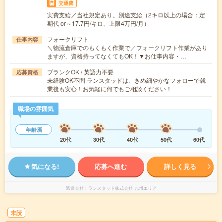
交通費
実費支給／当社規定あり。別途支給（2キロ以上の場合：定
期代 or～17.7円/キロ、上限4万円/月）
フォークリフト
仕事内容
＼物流倉庫でのもくもく作業で／フォークリフト作業があり
ますが、資格持ってなくてもOK！▼お仕事内容・…
ブランクOK / 英語力不要
応募資格
未経験OK不問 ランスタッドは、きめ細やかなフォローで就
業後も安心！お気軽に何でもご相談ください！
職場の雰囲気
年齢層
20代
30代
40代
50代
60代
気になる!
応募へ進む
詳しく見る
派遣会社
ランスタッド株式会社 九州エリア
未読