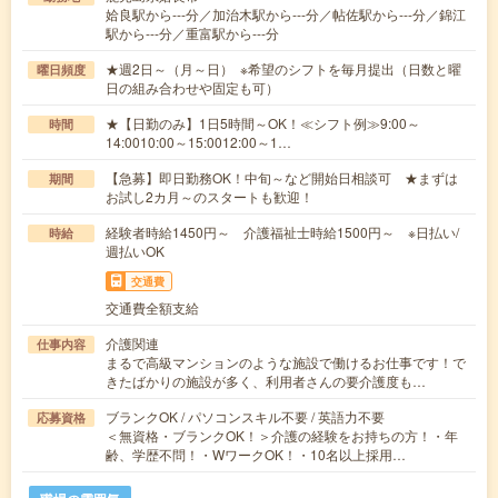
姶良駅から---分／加治木駅から---分／帖佐駅から---分／錦江
駅から---分／重富駅から---分
★週2日～（月～日） ※希望のシフトを毎月提出（日数と曜
曜日頻度
日の組み合わせや固定も可）
★【日勤のみ】1日5時間～OK！≪シフト例≫9:00～
時間
14:0010:00～15:0012:00～1…
【急募】即日勤務OK！中旬～など開始日相談可 ★まずは
期間
お試し2カ月～のスタートも歓迎！
経験者時給1450円～ 介護福祉士時給1500円～ ※日払い/
時給
週払いOK
交通費
交通費全額支給
介護関連
仕事内容
まるで高級マンションのような施設で働けるお仕事です！で
きたばかりの施設が多く、利用者さんの要介護度も…
ブランクOK / パソコンスキル不要 / 英語力不要
応募資格
＜無資格・ブランクOK！＞介護の経験をお持ちの方！・年
齢、学歴不問！・WワークOK！・10名以上採用…