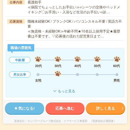
看護助手
仕事内容
≪病院でちょっとしたお手伝い≫○シーツの交換やベッドメ
イキング〇お手洗い・入浴など生活のお手伝い○診…
職種未経験OK / ブランクOK / パソコンスキル不要 / 英語力不
応募資格
要
≪無資格・未経験OK≫年齢不問★10名以上採用予定★履歴
書は不要です。▽応募後の流れ1)翌営業日まで…
職場の雰囲気
年齢層
20代
30代
40代
50代
60代
男女比率
女性
男性
もっと見る
気になる!
応募へ進む
詳しく見る
派遣会社
マンパワーグループ株式会社 ケアサービス事業部 （医療福祉介護関連）