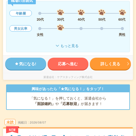
職場の雰囲気
年齢層
20代
30代
40代
50代
60代
男女比率
女性
男性
もっと見る
気になる!
応募へ進む
詳しく見る
派遣会社
ケアスタッフィング株式会社
興味があったら「★気になる！」をタップ！
「気になる！」を押しておくと、派遣会社から
「面談確約」
や
「応募歓迎」
が届きます！
未読
掲載日
2026/08/07
NEW