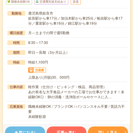
職種未経験OK
交通費別途支給あり
派遣
鹿児島県姶良市
勤務地
姶良駅から車17分／加治木駅から車25分／帖佐駅から車17
分／重富駅から車16分／錦江駅から車19分
月～土までの間で週5勤務
曜日頻度
8:30～17:30
時間
即日～長期（3か月以上）
期間
時給1,100円
時給
交通費
上限あり(月額)30、000円
軽作業（仕分け・ピッキング・検品、商品管理）
仕事内容
あの有名な大手食品メーカーの工場でお仕事ができます！未
経験OK◎・卵の消毒・洗浄段ボールやケースに入…
職種未経験OK / ブランクOK / パソコンスキル不要 / 英語力不
応募資格
要
未経験歓迎
気になる!
応募へ進む
詳しく見る