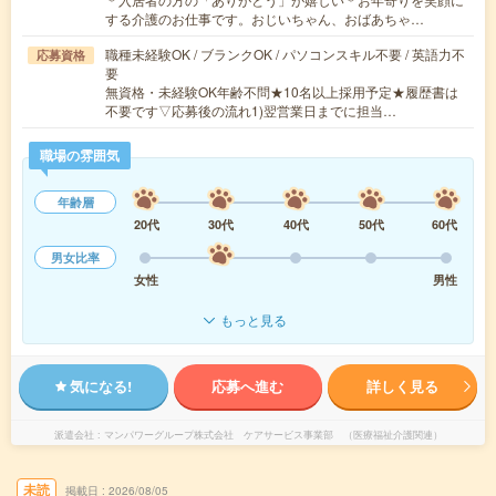
する介護のお仕事です。おじいちゃん、おばあちゃ…
職種未経験OK / ブランクOK / パソコンスキル不要 / 英語力不
応募資格
要
無資格・未経験OK年齢不問★10名以上採用予定★履歴書は
不要です▽応募後の流れ1)翌営業日までに担当…
職場の雰囲気
年齢層
20代
30代
40代
50代
60代
男女比率
女性
男性
もっと見る
気になる!
応募へ進む
詳しく見る
派遣会社
マンパワーグループ株式会社 ケアサービス事業部 （医療福祉介護関連）
未読
掲載日
2026/08/05