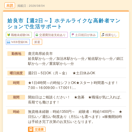
未読
掲載日
2026/08/04
姶良市【週2日～】ホテルライクな高齢者マン
ションで生活サポート
職種未経験OK
交通費別途支給あり
土日祝日が休み
残業なし
WEB登録OK
派遣
鹿児島県姶良市
勤務地
姶良駅から---分／加治木駅から---分／帖佐駅から---分／錦江
駅から---分／重富駅から---分
週2日～5日OK（月～金） ★土日休みOK
曜日頻度
★1日4時間～の時短シフトOK★スタート時間選べます！
時間
7:00～16:009:00～17:0011:…
開始日はご相談ください！ ★急募 ★職場が気に入れば、
期間
長期でも働けます！
無資格未経験：時給1350円～ 経験者：時給1400円～ ★
時給
日払い／週払い制度あり（月払いも選べます）※稼働開始時
は手続き完了次第のお支払いとなります。
交通費