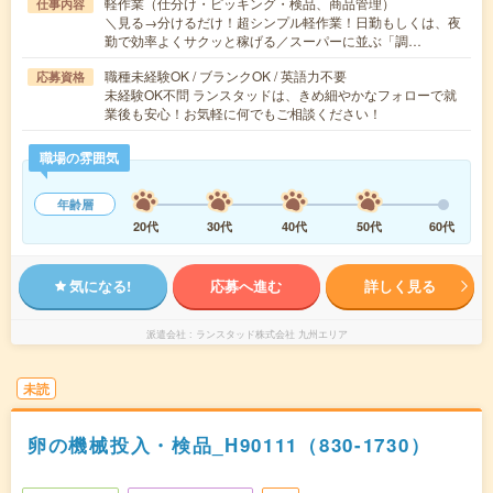
軽作業（仕分け・ピッキング・検品、商品管理）
仕事内容
＼見る→分けるだけ！超シンプル軽作業！日勤もしくは、夜
勤で効率よくサクッと稼げる／スーパーに並ぶ「調…
職種未経験OK / ブランクOK / 英語力不要
応募資格
未経験OK不問 ランスタッドは、きめ細やかなフォローで就
業後も安心！お気軽に何でもご相談ください！
職場の雰囲気
年齢層
20代
30代
40代
50代
60代
気になる!
応募へ進む
詳しく見る
派遣会社
ランスタッド株式会社 九州エリア
未読
卵の機械投入・検品_H90111（830-1730）