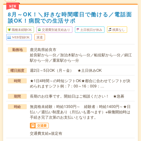
NEW
8月～OK！＼好きな時間曜日で働ける／電話面
談OK！病院での生活サポ
職種未経験OK
交通費別途支給あり
土日祝日が休み
残業なし
WEB登録OK
派遣
鹿児島県姶良市
勤務地
姶良駅から---分／加治木駅から---分／帖佐駅から---分／錦江
駅から---分／重富駅から---分
週2日～5日OK（月～金） ★土日休みOK
曜日頻度
★1日4時間～の時短シフトOK★都合に合わせてシフトが決
時間
められますシフト例：7：00～16：009：…
長期のお仕事です。開始日はご相談ください！ ★急募
期間
無資格未経験：時給1350円～ 経験者：時給1400円～★日
時給
払い／週払い制度あり（月払いも選べます）※稼働開始時は
手続き完了次第のお支払いとなります。
交通費
交通費支給※規定有