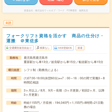
派遣会社
株式会社ウィルオブ・ワーク FO事業部 福岡支店
未読
フォークリフト資格を活かす 商品の仕分け・
運搬 ＠東佐多
交通費別途支給あり
残業なし
WEB登録OK
派遣
鹿児島県鹿児島市
勤務地
重富駅から車13分／姶良駅から車15分／帖佐駅から車15分
シフト制（勤務先による）
曜日頻度
(1)07:00-16:00(休憩60分)※※7：00～16：00の間で実働3～8
時間
時間応相談
3ヶ月以上／8月、9月～長期（3ヶ月更新／初回2ヶ月、以降
期間
3ヶ月更新）
時給1155円／月収例：194,040円＝1,155円×8時間×21日勤
時給
務の場合