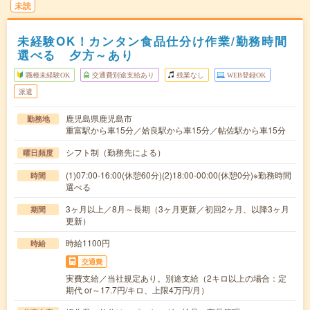
未読
未経験OK！カンタン食品仕分け作業/勤務時間
選べる 夕方～あり
職種未経験OK
交通費別途支給あり
残業なし
WEB登録OK
派遣
鹿児島県鹿児島市
勤務地
重富駅から車15分／姶良駅から車15分／帖佐駅から車15分
シフト制（勤務先による）
曜日頻度
(1)07:00-16:00(休憩60分)(2)18:00-00:00(休憩0分)※勤務時間
時間
選べる
3ヶ月以上／8月～長期（3ヶ月更新／初回2ヶ月、以降3ヶ月
期間
更新）
時給1100円
時給
交通費
実費支給／当社規定あり。別途支給（2キロ以上の場合：定
期代 or～17.7円/キロ、上限4万円/月）