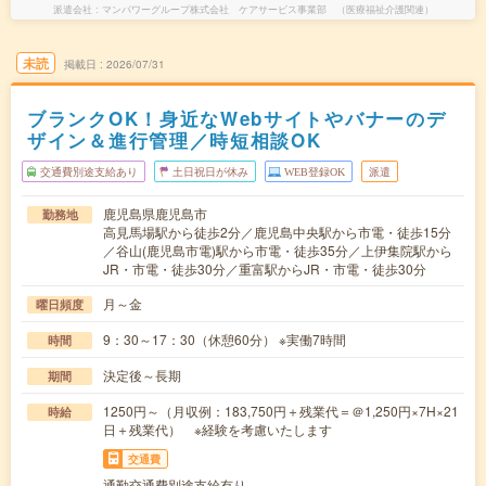
派遣会社
マンパワーグループ株式会社 ケアサービス事業部 （医療福祉介護関連）
未読
掲載日
2026/07/31
ブランクOK！身近なWebサイトやバナーのデ
ザイン＆進行管理／時短相談OK
交通費別途支給あり
土日祝日が休み
WEB登録OK
派遣
鹿児島県鹿児島市
勤務地
高見馬場駅から徒歩2分／鹿児島中央駅から市電・徒歩15分
／谷山(鹿児島市電)駅から市電・徒歩35分／上伊集院駅から
JR・市電・徒歩30分／重富駅からJR・市電・徒歩30分
月～金
曜日頻度
9：30～17：30（休憩60分） ※実働7時間
時間
決定後～長期
期間
1250円～（月収例：183,750円＋残業代＝＠1,250円×7H×21
時給
日＋残業代） ※経験を考慮いたします
交通費
通勤交通費別途支給有り