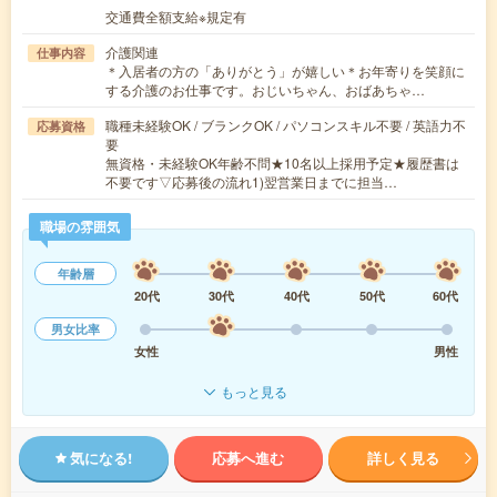
交通費全額支給※規定有
介護関連
仕事内容
＊入居者の方の「ありがとう」が嬉しい＊お年寄りを笑顔に
する介護のお仕事です。おじいちゃん、おばあちゃ…
職種未経験OK / ブランクOK / パソコンスキル不要 / 英語力不
応募資格
要
無資格・未経験OK年齢不問★10名以上採用予定★履歴書は
不要です▽応募後の流れ1)翌営業日までに担当…
職場の雰囲気
年齢層
20代
30代
40代
50代
60代
男女比率
女性
男性
もっと見る
気になる!
応募へ進む
詳しく見る