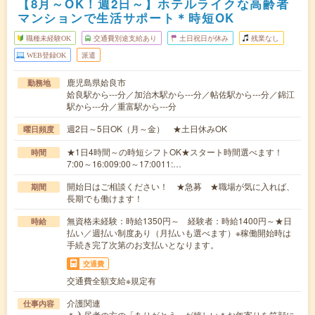
【8月～OK！週2日～】ホテルライクな高齢者
マンションで生活サポート＊時短OK
職種未経験OK
交通費別途支給あり
土日祝日が休み
残業なし
WEB登録OK
派遣
鹿児島県姶良市
勤務地
姶良駅から---分／加治木駅から---分／帖佐駅から---分／錦江
駅から---分／重富駅から---分
週2日～5日OK（月～金） ★土日休みOK
曜日頻度
★1日4時間～の時短シフトOK★スタート時間選べます！
時間
7:00～16:009:00～17:0011:…
開始日はご相談ください！ ★急募 ★職場が気に入れば、
期間
長期でも働けます！
無資格未経験：時給1350円～ 経験者：時給1400円～★日
時給
払い／週払い制度あり（月払いも選べます）※稼働開始時は
手続き完了次第のお支払いとなります。
交通費
交通費全額支給※規定有
介護関連
仕事内容
＊入居者の方の「ありがとう」が嬉しい＊お年寄りを笑顔に