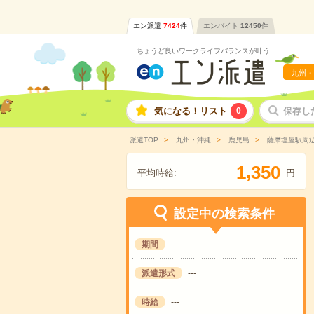
エン派遣
7424
件
エンバイト
12450
件
ちょうど良いワークライフバランスが叶う
九州・
気になる！リスト
0
保存し
派遣TOP
九州・沖縄
鹿児島
薩摩塩屋駅周
,
1
3
5
0
平均時給:
円
設定中の検索条件
期間
---
派遣形式
---
時給
---