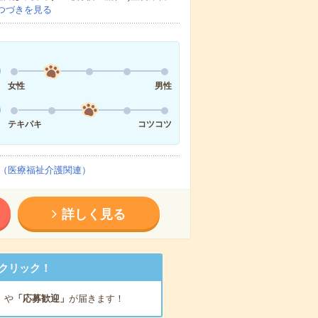
つづきを見る
女性
男性
テキパキ
コツコツ
（医療福祉介護関連）
詳しく見る
クリック！
」
や
「応募歓迎」
が届きます！