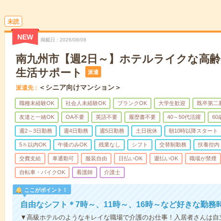
未読
NEW
掲載日
2026/08/08
南九州市【週2日～】ホテルライクな高
生活サポート
派遣
＜シニア向けマンション＞
派遣先
職種未経験OK
社会人未経験OK
ブランクOK
大学生歓迎
既卒第二
友達と一緒OK
OA不要
英語不要
履歴書不要
40～50代活躍
6
週2～3日勤務
週4日勤務
週5日勤務
土日祝休
朝10時以降スタート
5ｈ以内OK
午後のみOK
残業なし
シフト
交替制勤務
扶養控内
交費支給
車通勤可
服装自由
日払いOK
週払いOK
職場が禁煙
自転車・バイクOK
看護師
介護士
ここがポイント！
自由なシフト＊7時～、11時～、16時～など好きな勤務
▼高級ホテルのようなキレイな職場で介護のお仕事！入居者さんは自