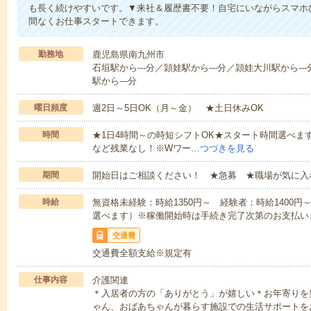
も長く続けやすいです。▼来社＆履歴書不要！自宅にいながらスマホ
間なくお仕事スタートできます。
勤務地
鹿児島県南九州市
石垣駅から---分／頴娃駅から---分／頴娃大川駅から--
駅から---分
曜日頻度
週2日～5日OK（月～金） ★土日休みOK
時間
★1日4時間～の時短シフトOK★スタート時間選べます！7:00～1
など残業なし！※Wワー…
つづきを見る
期間
開始日はご相談ください！ ★急募 ★職場が気に入
時給
無資格未経験：時給1350円～ 経験者：時給1400
選べます）※稼働開始時は手続き完了次第のお支払い
交通費
交通費全額支給※規定有
仕事内容
介護関連
＊入居者の方の「ありがとう」が嬉しい＊お年寄りを
ゃん、おばあちゃんが暮らす施設での生活サポートを