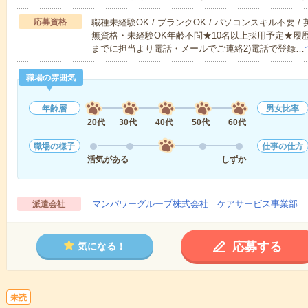
応募資格
職種未経験OK / ブランクOK / パソコンスキル不要 /
無資格・未経験OK年齢不問★10名以上採用予定★履
までに担当より電話・メールでご連絡2)電話で登録…
職場の雰囲気
年齢層
男女比率
20代
30代
40代
50代
60代
職場の様子
仕事の仕方
活気がある
しずか
マンパワーグループ株式会社 ケアサービス事業部 
派遣会社
応募する
気になる！
未読