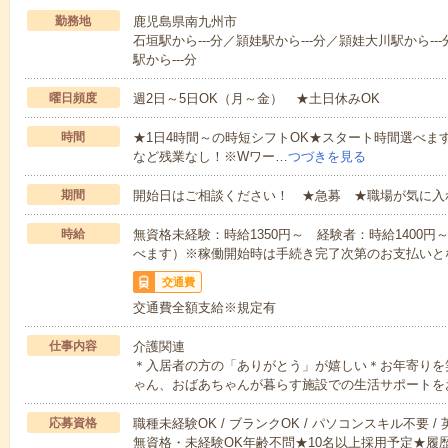
勤務地
鹿児島県南九州市
石垣駅から---分／頴娃駅から---分／頴娃大川駅から--
駅から---分
曜日頻度
週2日～5日OK（月～金） ★土日休みOK
時間
★1日4時間～の時短シフトOK★スタート時間選べます！7:00～1
など残業なし！※Wワー…
つづきを見る
期間
開始日はご相談ください！ ★急募 ★職場が気に入
時給
無資格未経験：時給1350円～ 経験者：時給1400
べます）※稼働開始時は手続き完了次第のお支払いと
交通費
交通費全額支給※規定有
仕事内容
介護関連
＊入居者の方の「ありがとう」が嬉しい＊お年寄りを
ゃん、おばあちゃんが暮らす施設での生活サポートを
応募資格
職種未経験OK / ブランクOK / パソコンスキル不要 /
無資格・未経験OK年齢不問★10名以上採用予定★履