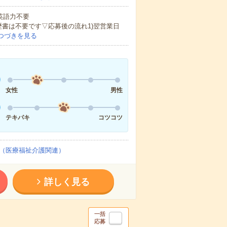
 英語力不要
歴書は不要です▽応募後の流れ1)翌営業日
つづきを見る
女性
男性
テキパキ
コツコツ
（医療福祉介護関連）
詳しく見る
一括
応募