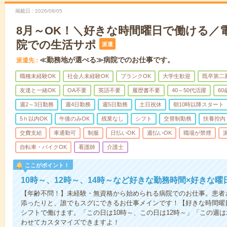
掲載日
2026/08/05
8月～OK！＼好きな時間曜日で働ける／
院での生活サポ
派遣
≪勤務地が選べる≫病院でのお仕事です。
派遣先
職種未経験OK
社会人未経験OK
ブランクOK
大学生歓迎
既卒第二
友達と一緒OK
OA不要
英語不要
履歴書不要
40～50代活躍
6
週2～3日勤務
週4日勤務
週5日勤務
土日祝休
朝10時以降スタート
5ｈ以内OK
午後のみOK
残業なし
シフト
交替制勤務
扶養控内
交費支給
車通勤可
制服
日払いOK
週払いOK
職場が禁煙
自転車・バイクOK
看護師
介護士
ここがポイント！
10時～、12時～、14時～など好きな勤務時間×好きな曜
【年齢不問！】未経験・無資格から始められる病院でのお仕事。患者
添ったりと、誰でもスグにできるお仕事メインです！【好きな時間曜日
シフトで働けます。「この日は10時～、この日は12時～」「この週
わせてカスタマイズできますよ！