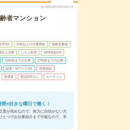
No.MNPWKO857006-12
高齢者マンション
新卒OK
10名以上の大量募集
複数名募集
0歳以上活躍
しゅふ歓迎
WEB登録OK
16時前までの仕事
17時前までの仕事
副業・WワークOK
医療福祉
派遣多
電話対応なし
ルーティン
時間×好きな曜日で働く！
立度が高めなので、体力に自信がない方
ひとつでお仕事紹介まで可能なので、手