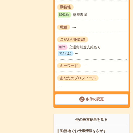
勤務地
薩摩塩屋
駅/路線
職種
---
こだわりINDEX
交通費別途支給あり
絶対
---
できれば
キーワード
---
あなたのプロフィール
---
条件の変更
他の検索結果を見る
勤務地でお仕事情報をさがす