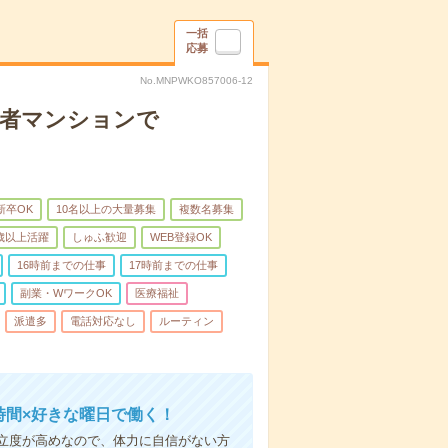
一括
応募
No.MNPWKO857006-12
齢者マンションで
新卒OK
10名以上の大量募集
複数名募集
0歳以上活躍
しゅふ歓迎
WEB登録OK
16時前までの仕事
17時前までの仕事
副業・WワークOK
医療福祉
派遣多
電話対応なし
ルーティン
時間×好きな曜日で働く！
立度が高めなので、体力に自信がない方