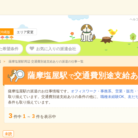
ヘル
沖縄版
エリア変更
た希望条件
お気に入りの派遣会社
辺
薩摩塩屋駅周辺 交通費別途支給ありの派遣の仕事一覧
薩摩塩屋駅
交通費別途支給
で
薩摩塩屋駅の派遣のお仕事情報です。
オフィスワーク・事務系
、
営業・販売・
取り揃えています。交通費別途支給ありの条件の他に、
職種未経験OK
、
友だ
条件も取り揃えています。
3
1
3
件中
～
件を表示中
未読