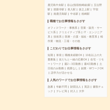
鹿児島中央駅
谷山(指宿枕崎線)駅
五位野
駅
慈眼寺駅
喜入駅
坂之上駅
宇宿
駅
南鹿児島駅
中名駅
枕崎駅
職種でお仕事情報をさがす
オフィスワーク・事務系
営業・販売・サー
ビス系
クリエイティブ系
IT・エンジニア
系
技術系
医療・介護・福祉・教育系
軽
作業・物流・工場・その他
こだわりでお仕事情報をさがす
短期
単発
職種未経験OK
10名以上の大
量募集
友だちと一緒の応募OK
在宅・リモ
ートワーク
週2～3日勤務
週4日勤務
土
日祝のみ勤務
残業なし
副業・WワークOK
語学力が活かせる
人気のワードでお仕事情報をさがす
急募
年齢不問
財団法人
英語
書類チェ
ック
テレビ局
封入
大学