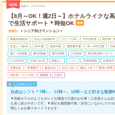
NEW
掲載日
2026/08/09
【8月～OK！週2日～】ホテルライクな
で生活サポート＊時短OK
派遣
＜シニア向けマンション＞
派遣先
職種未経験OK
社会人未経験OK
ブランクOK
大学生歓迎
既卒第二
友達と一緒OK
OA不要
英語不要
履歴書不要
40～50代活躍
6
週2～3日勤務
週4日勤務
週5日勤務
土日祝休
朝10時以降スタート
5ｈ以内OK
午後のみOK
残業なし
シフト
交替制勤務
扶養控内
交費支給
車通勤可
服装自由
日払いOK
週払いOK
職場が禁煙
自転車・バイクOK
看護師
介護士
ここがポイント！
自由なシフト＊7時～、11時～、16時～など好きな勤務
▼高級ホテルのようなキレイな職場で介護のお仕事！入居者さんは自
も長く続けやすいです。▼来社＆履歴書不要！自宅にいながらスマホ
間なくお仕事スタートできます。