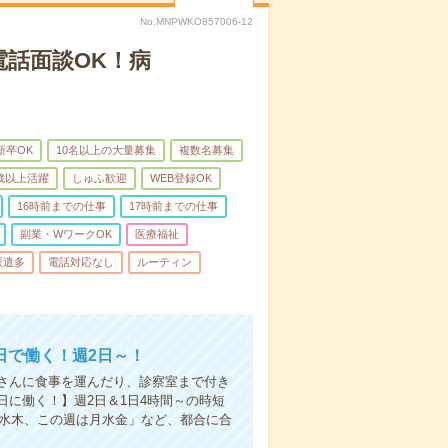
No.MNPWKO857006-12
電話面談OK！病
新卒OK
10名以上の大量募集
複数名募集
0歳以上活躍
しゅふ歓迎
WEB登録OK
16時前までの仕事
17時前までの仕事
副業・WワークOK
医療福祉
派遣多
電話対応なし
ルーティン
日で働く！週2日～！
さんに食事を運んだり、診察室まで付き
に働く！】週2日＆1日4時間～の時短
は水木、この週は月水金」など、都合に合