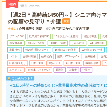
NEW
掲載日
2026/08/07
【週2日＊高時給1450円～】シニア向け
の配膳や見守り＊介護
派遣
介護施設や病院 ※ご自宅近辺からご案内可能
派遣先
ブランクOK
既卒第二新卒OK
10名以上の大量募集
複数名募集
友達
履歴書不要
40～50代活躍
60歳以上活躍
しゅふ歓迎
WEB登録OK
土日祝休
朝10時以降スタート
16時前までの仕事
17時前までの仕事
シフト
交替制勤務
扶養控内
副業・WワークOK
医療福祉
交費
社食/補助あり
日払いOK
週払いOK
即日払いOK
職場が禁煙
外
ルーティン
自転車・バイクOK
看護師
栄養士
介護士
ここがポイント！
≪1日5時間～の時短OK！≫業界最高水準の高時給でと
▼まるで高級マンションのような施設で働ける！ 人気の「サービス
きたばかりのキレイな施設が多く、利用者の介護度は低め。見回りや
な負担が少ないのもオススメなポイントです！▼なんでそんなに稼げる
のネットワークと資金力があるから、業界最高水準の高時給でお仕事