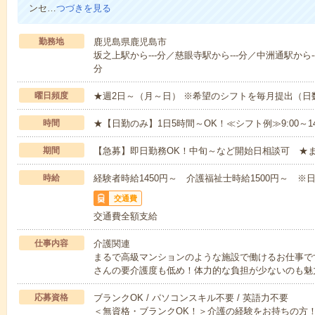
ンセ…
つづきを見る
勤務地
鹿児島県鹿児島市
坂之上駅から---分／慈眼寺駅から---分／中洲通駅から--
分
曜日頻度
★週2日～（月～日） ※希望のシフトを毎月提出（
時間
★【日勤のみ】1日5時間～OK！≪シフト例≫9:00～14:001
期間
【急募】即日勤務OK！中旬～など開始日相談可 ★
時給
経験者時給1450円～ 介護福祉士時給1500円～ ※日
交通費
交通費全額支給
仕事内容
介護関連
まるで高級マンションのような施設で働けるお仕事で
さんの要介護度も低め！体力的な負担が少ないのも魅
応募資格
ブランクOK / パソコンスキル不要 / 英語力不要
＜無資格・ブランクOK！＞介護の経験をお持ちの方！