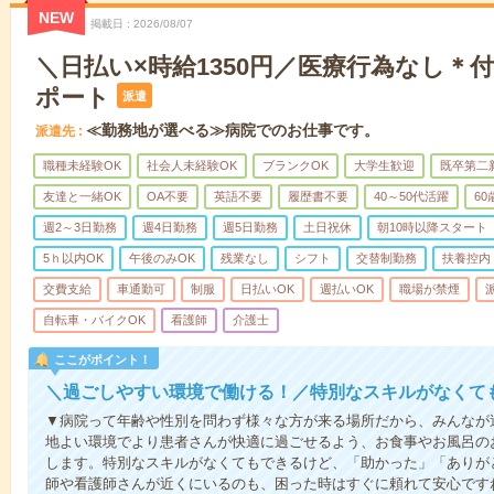
NEW
掲載日
2026/08/07
＼日払い×時給1350円／医療行為なし＊
ポート
派遣
≪勤務地が選べる≫病院でのお仕事です。
派遣先
職種未経験OK
社会人未経験OK
ブランクOK
大学生歓迎
既卒第二
友達と一緒OK
OA不要
英語不要
履歴書不要
40～50代活躍
6
週2～3日勤務
週4日勤務
週5日勤務
土日祝休
朝10時以降スタート
5ｈ以内OK
午後のみOK
残業なし
シフト
交替制勤務
扶養控内
交費支給
車通勤可
制服
日払いOK
週払いOK
職場が禁煙
自転車・バイクOK
看護師
介護士
ここがポイント！
＼過ごしやすい環境で働ける！／特別なスキルがなくて
▼病院って年齢や性別を問わず様々な方が来る場所だから、みんなが
地よい環境でより患者さんが快適に過ごせるよう、お食事やお風呂の
します。特別なスキルがなくてもできるけど、「助かった」「ありが
師や看護師さんが近くにいるのも、困った時はすぐに頼れて安心です