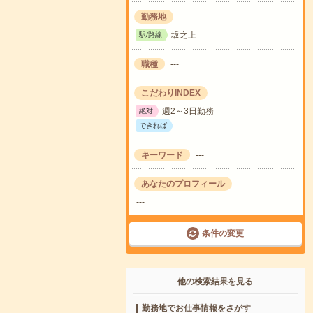
勤務地
坂之上
駅/路線
職種
---
こだわりINDEX
週2～3日勤務
絶対
---
できれば
キーワード
---
あなたのプロフィール
---
条件の変更
他の検索結果を見る
勤務地でお仕事情報をさがす