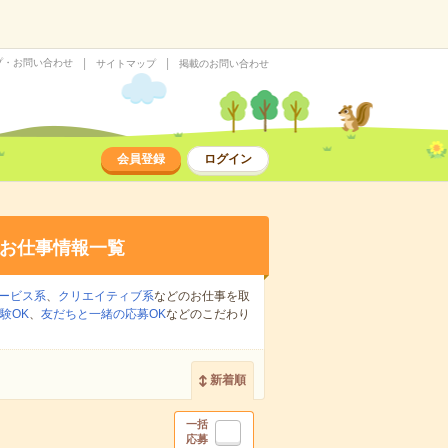
プ・お問い合わせ
サイトマップ
掲載のお問い合わせ
会員登録
ログイン
お仕事情報一覧
ービス系
、
クリエイティブ系
などのお仕事を取
験OK
、
友だちと一緒の応募OK
などのこだわり
新着順
一括
応募