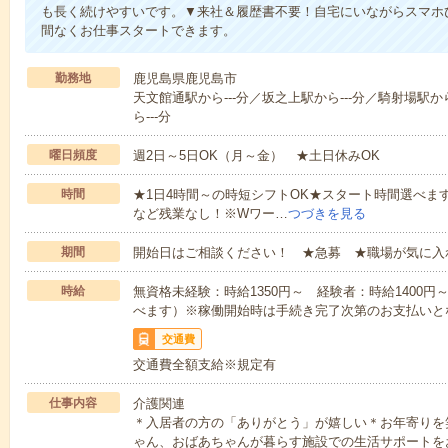
も長く続けやすいです。▼来社＆履歴書不要！自宅にいながらスマホ
間なくお仕事スタートできます。
勤務地
鹿児島県鹿児島市
天文館通駅から---分／坂之上駅から---分／騎射場駅か
ら---分
曜日頻度
週2日～5日OK（月～金） ★土日休みOK
時間
★1日4時間～の時短シフトOK★スタート時間選べます！7:00～1
など残業なし！※Wワー…
つづきを見る
期間
開始日はご相談ください！ ★急募 ★職場が気に入
時給
無資格未経験：時給1350円～ 経験者：時給1400
べます）※稼働開始時は手続き完了次第のお支払いと
交通費
交通費全額支給※規定有
仕事内容
介護関連
＊入居者の方の「ありがとう」が嬉しい＊お年寄りを
ゃん、おばあちゃんが暮らす施設での生活サポートを