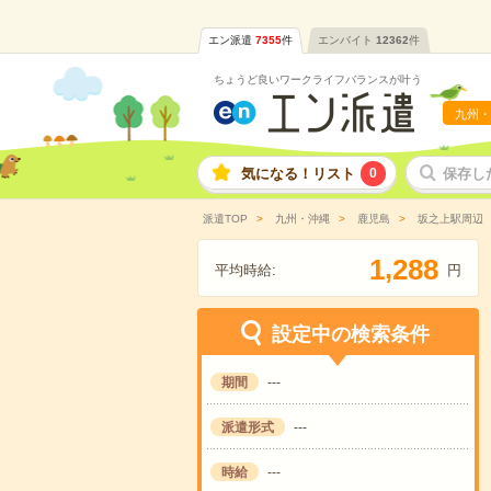
エン派遣
7355
件
エンバイト
12362
件
ちょうど良いワークライフバランスが叶う
九州・
気になる！リスト
0
保存し
派遣TOP
九州・沖縄
鹿児島
坂之上駅周辺
,
1
2
8
8
平均時給:
円
設定中の検索条件
期間
---
派遣形式
---
時給
---