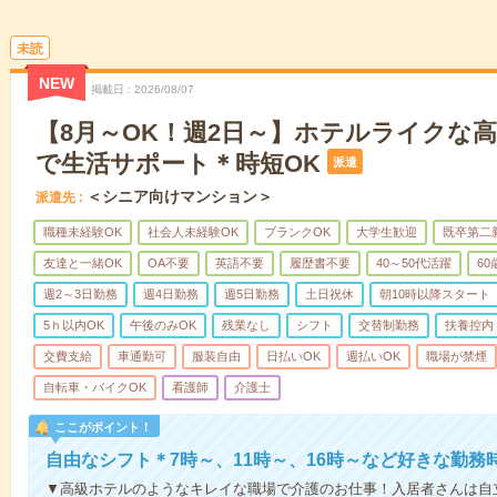
未読
NEW
掲載日
2026/08/07
【8月～OK！週2日～】ホテルライクな
で生活サポート＊時短OK
派遣
＜シニア向けマンション＞
派遣先
職種未経験OK
社会人未経験OK
ブランクOK
大学生歓迎
既卒第二
友達と一緒OK
OA不要
英語不要
履歴書不要
40～50代活躍
6
週2～3日勤務
週4日勤務
週5日勤務
土日祝休
朝10時以降スタート
5ｈ以内OK
午後のみOK
残業なし
シフト
交替制勤務
扶養控内
交費支給
車通勤可
服装自由
日払いOK
週払いOK
職場が禁煙
自転車・バイクOK
看護師
介護士
ここがポイント！
自由なシフト＊7時～、11時～、16時～など好きな勤務
▼高級ホテルのようなキレイな職場で介護のお仕事！入居者さんは自