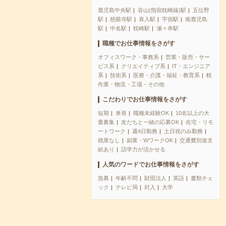
鹿児島中央駅
谷山(指宿枕崎線)駅
五位野
駅
慈眼寺駅
喜入駅
宇宿駅
南鹿児島
駅
中名駅
枕崎駅
瀬々串駅
職種でお仕事情報をさがす
オフィスワーク・事務系
営業・販売・サー
ビス系
クリエイティブ系
IT・エンジニア
系
技術系
医療・介護・福祉・教育系
軽
作業・物流・工場・その他
こだわりでお仕事情報をさがす
短期
単発
職種未経験OK
10名以上の大
量募集
友だちと一緒の応募OK
在宅・リモ
ートワーク
週4日勤務
土日祝のみ勤務
残業なし
副業・WワークOK
交通費別途支
給あり
語学力が活かせる
人気のワードでお仕事情報をさがす
急募
年齢不問
財団法人
英語
書類チェ
ック
テレビ局
封入
大学