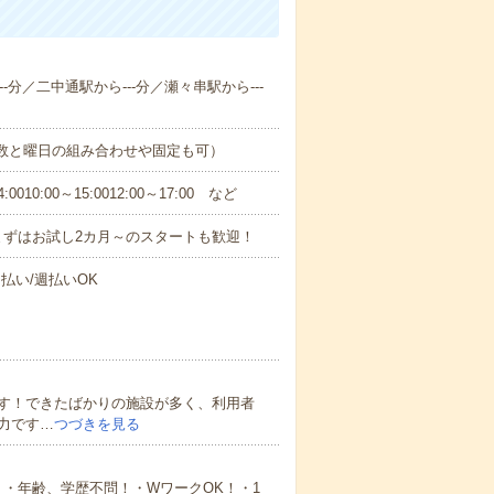
-分／二中通駅から---分／瀬々串駅から---
日数と曜日の組み合わせや固定も可）
0:00～15:0012:00～17:00 など
まずはお試し2カ月～のスタートも歓迎！
払い/週払いOK
す！できたばかりの施設が多く、利用者
力です…
つづきを見る
・年齢、学歴不問！・WワークOK！・1