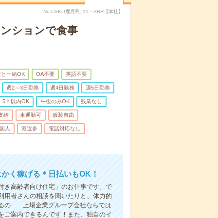
No.CSKO鹿児島_11・SNR【本社】
マンションで食事
と一緒OK
OA不要
英語不要
週2～3日勤務
週4日勤務
週5日勤務
5ｈ以内OK
午後のみOK
残業なし
支給
車通勤可
服装自由
国人
派遣多
電話対応なし
にかく稼げる＊日払いもOK！
付き高齢者向け住宅」のお仕事です。で
利用者さんの相談を聞いたりと、体力的
の... 上場企業グループ会社ならでは
をご案内できるんです！また、独自のイ