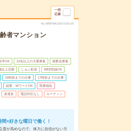
一括
応募
No.MNPWKO857006-05
高齢者マンション
新卒OK
10名以上の大量募集
複数名募集
0歳以上活躍
しゅふ歓迎
WEB登録OK
16時前までの仕事
17時前までの仕事
副業・WワークOK
医療福祉
派遣多
電話対応なし
ルーティン
時間×好きな曜日で働く！
立度が高めなので、体力に自信がない方