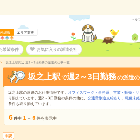
ヘル
沖縄版
エリア変更
た希望条件
お気に入りの派遣会社
坂之上駅周辺 週2～3日勤務の派遣の仕事一覧
坂之上駅
週2～3日勤務
で
の派遣の
坂之上駅の派遣のお仕事情報です。
オフィスワーク・事務系
、
営業・販売・サ
り揃えています。週2～3日勤務の条件の他に、
交通費別途支給あり
、
職種未経
条件も取り揃えています。
6
1
6
件中
～
件を表示中
未読