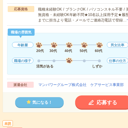
応募資格
職種未経験OK / ブランクOK / パソコンスキル不要 /
無資格・未経験OK年齢不問★10名以上採用予定★履
までに担当より電話・メールでご連絡2)電話で登録…
職場の雰囲気
年齢層
男女比率
20代
30代
40代
50代
60代
職場の様子
仕事の仕方
活気がある
しずか
マンパワーグループ株式会社 ケアサービス事業部 
派遣会社
応募する
気になる！
未読