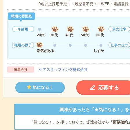
0名以上採用予定！・履歴書不要！・WEB・電話登録
職場の雰囲気
年齢層
男女比率
20代
30代
40代
50代
60代
職場の様子
仕事の仕方
活気がある
しずか
ケアスタッフィング株式会社
派遣会社
応募する
気になる！
興味があったら「★気になる！」を
「気になる！」を押しておくと、派遣会社から
「面談確約