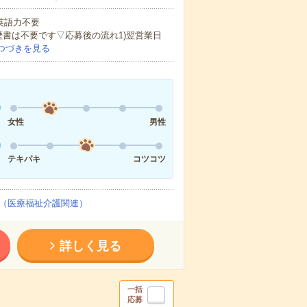
 英語力不要
歴書は不要です▽応募後の流れ1)翌営業日
つづきを見る
女性
男性
テキパキ
コツコツ
（医療福祉介護関連）
詳しく見る
一括
応募