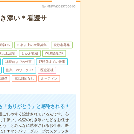
No.MNPWKO857006-05
付き添い＊看護サ
新卒OK
10名以上の大量募集
複数名募集
0歳以上活躍
しゅふ歓迎
WEB登録OK
16時前までの仕事
17時前までの仕事
副業・WワークOK
医療福祉
派遣多
電話対応なし
ルーティン
も「ありがとう」と感謝される＊
過ごしやすく設計されているんです。心
お手伝い、検査の付き添いなどをお任せ
とう」とみんなに感謝されるお仕事。医
ね！▼マンパワーグループのスタッフさ