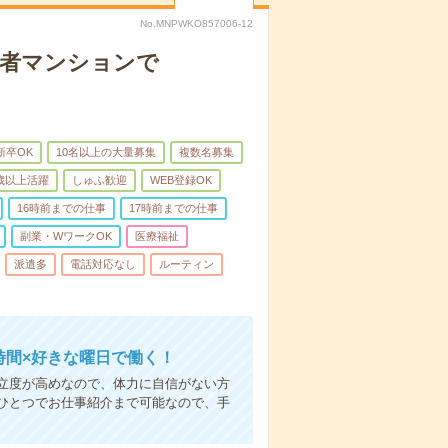
No.MNPWKO857006-12
齢者マンションで
新卒OK
10名以上の大量募集
複数名募集
0歳以上活躍
しゅふ歓迎
WEB登録OK
16時前までの仕事
17時前までの仕事
副業・WワークOK
医療福祉
派遣多
電話対応なし
ルーティン
時間×好きな曜日で働く！
立度が高めなので、体力に自信がない方
ひとつでお仕事紹介まで可能なので、手