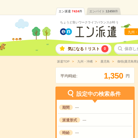
エン派遣
7424
件
エンバイト
12450
件
ちょうど良いワークライフバランスが叶う
九州・
気になる！リスト
0
保存し
派遣TOP
九州・沖縄
鹿児島
御領(鹿児島県
,
1
3
5
0
平均時給:
円
設定中の検索条件
期間
---
派遣形式
---
時給
---