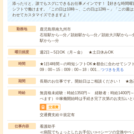
添ったりと、誰でもスグにできるお仕事メインです！【好きな時間曜日
シフトで働けます。「この日は10時～、この日は12時～」「この週
わせてカスタマイズできますよ！
勤務地
鹿児島県南九州市
石垣駅から---分／頴娃駅から---分／頴娃大川駅から--
駅から---分
曜日頻度
週2日～5日OK（月～金） ★土日休みOK
時間
★1日4時間～の時短シフトOK★都合に合わせてシフト
09：00～15：009：00～18：001…
つづきを見る
期間
長期のお仕事です。開始日はご相談ください！ ★急
時給
無資格未経験：時給1350円～ 経験者：時給1400
べます）※稼働開始時は手続き完了次第のお支払いと
交通費
交通費支給※規定有
仕事内容
看護助手
≪病院でちょっとしたお手伝い≫○シーツの交換やベ