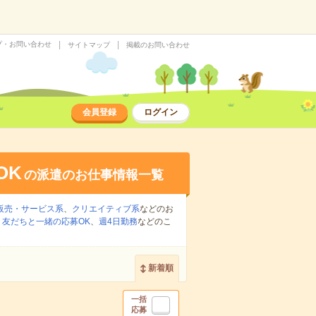
プ・お問い合わせ
サイトマップ
掲載のお問い合わせ
会員登録
ログイン
OK
の派遣のお仕事情報一覧
販売・サービス系
、
クリエイティブ系
などのお
、
友だちと一緒の応募OK
、
週4日勤務
などのこ
新着順
一括
応募