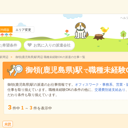
ヘル
沖縄版
エリア変更
た希望条件
お気に入りの派遣会社
)駅周辺
御領(鹿児島県)駅周辺 職種未経験OKの派遣の仕事一覧
御領(鹿児島県)駅
職種未経験
で
御領(鹿児島県)駅の派遣のお仕事情報です。
オフィスワーク・事務系
、
営業・
仕事を取り揃えています。職種未経験OKの条件の他に、
交通費別途支給あり
だわり条件も取り揃えています。
3
1
3
件中
～
件を表示中
未読