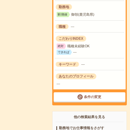
勤務地
御領(鹿児島県)
駅/路線
職種
---
こだわりINDEX
職種未経験OK
絶対
---
できれば
キーワード
---
あなたのプロフィール
---
条件の変更
他の検索結果を見る
勤務地でお仕事情報をさがす