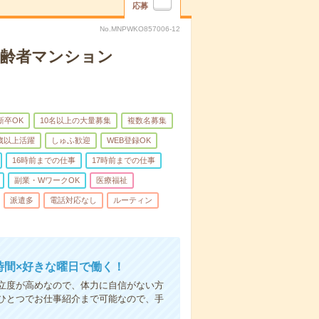
応募
No.MNPWKO857006-12
高齢者マンション
新卒OK
10名以上の大量募集
複数名募集
0歳以上活躍
しゅふ歓迎
WEB登録OK
16時前までの仕事
17時前までの仕事
副業・WワークOK
医療福祉
派遣多
電話対応なし
ルーティン
時間×好きな曜日で働く！
立度が高めなので、体力に自信がない方
ひとつでお仕事紹介まで可能なので、手