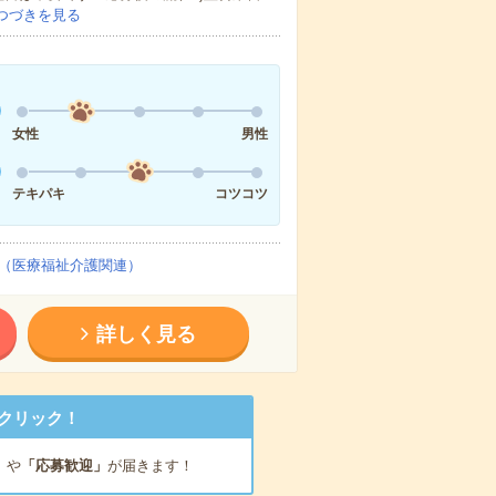
つづきを見る
女性
男性
テキパキ
コツコツ
（医療福祉介護関連）
詳しく見る
クリック！
」
や
「応募歓迎」
が届きます！