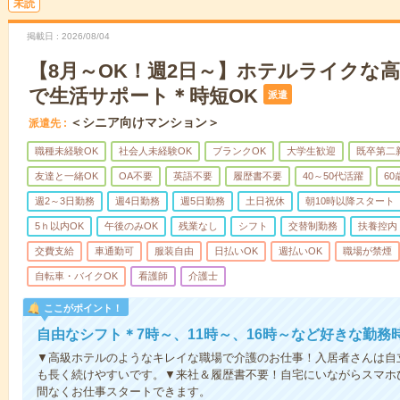
未読
掲載日
2026/08/04
【8月～OK！週2日～】ホテルライクな
で生活サポート＊時短OK
派遣
＜シニア向けマンション＞
派遣先
職種未経験OK
社会人未経験OK
ブランクOK
大学生歓迎
既卒第二
友達と一緒OK
OA不要
英語不要
履歴書不要
40～50代活躍
6
週2～3日勤務
週4日勤務
週5日勤務
土日祝休
朝10時以降スタート
5ｈ以内OK
午後のみOK
残業なし
シフト
交替制勤務
扶養控内
交費支給
車通勤可
服装自由
日払いOK
週払いOK
職場が禁煙
自転車・バイクOK
看護師
介護士
ここがポイント！
自由なシフト＊7時～、11時～、16時～など好きな勤務
▼高級ホテルのようなキレイな職場で介護のお仕事！入居者さんは自
も長く続けやすいです。▼来社＆履歴書不要！自宅にいながらスマホ
間なくお仕事スタートできます。