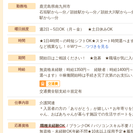
勤務地
鹿児島県南九州市
石垣駅から---分／頴娃駅から---分／頴娃大川駅から--
駅から---分
曜日頻度
週2日～5日OK（月～金） ★土日休みOK
時間
★1日4時間～の時短シフトOK★スタート時間選べます！7:00～1
など残業なし！※Wワー…
つづきを見る
期間
開始日はご相談ください！ ★急募 ★職場が気に入
時給
無資格未経験：時給1350円～ 経験者：時給1400
選べます）※稼働開始時は手続き完了次第のお支払い
交通費
交通費全額支給※規定有
仕事内容
介護関連
＊入居者の方の「ありがとう」が嬉しい＊お年寄りを
ゃん、おばあちゃんが暮らす施設での生活サポートを
応募資格
職種未経験OK
/ ブランクOK / パソコンスキル不要 /
無資格・未経験OK年齢不問★10名以上採用予定★履