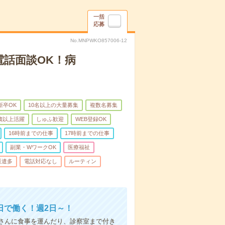
一括
応募
No.MNPWKO857006-12
電話面談OK！病
新卒OK
10名以上の大量募集
複数名募集
0歳以上活躍
しゅふ歓迎
WEB登録OK
16時前までの仕事
17時前までの仕事
副業・WワークOK
医療福祉
派遣多
電話対応なし
ルーティン
日で働く！週2日～！
さんに食事を運んだり、診察室まで付き