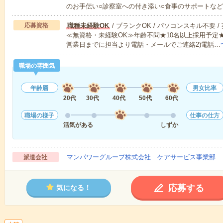
のお手伝い○診察室への付き添い○食事のサポートな
応募資格
職種未経験OK
/ ブランクOK / パソコンスキル不要 /
≪無資格・未経験OK≫年齢不問★10名以上採用予定
営業日までに担当より電話・メールでご連絡2)電話…
職場の雰囲気
年齢層
男女比率
20代
30代
40代
50代
60代
職場の様子
仕事の仕方
活気がある
しずか
マンパワーグループ株式会社 ケアサービス事業部 
派遣会社
応募する
気になる！