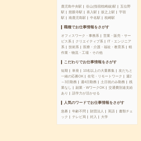
鹿児島中央駅
谷山(指宿枕崎線)駅
五位野
駅
慈眼寺駅
喜入駅
坂之上駅
宇宿
駅
南鹿児島駅
中名駅
枕崎駅
職種でお仕事情報をさがす
オフィスワーク・事務系
営業・販売・サー
ビス系
クリエイティブ系
IT・エンジニア
系
技術系
医療・介護・福祉・教育系
軽
作業・物流・工場・その他
こだわりでお仕事情報をさがす
短期
単発
10名以上の大量募集
友だちと
一緒の応募OK
在宅・リモートワーク
週2
～3日勤務
週4日勤務
土日祝のみ勤務
残
業なし
副業・WワークOK
交通費別途支給
あり
語学力が活かせる
人気のワードでお仕事情報をさがす
急募
年齢不問
財団法人
英語
書類チェ
ック
テレビ局
封入
大学