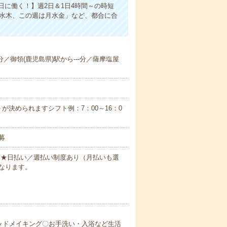
に働く！】週2日＆1日4時間～の時短
は水木、この週は月水金」など、都合に合
-分／御領(鹿児島県)駅から---分／薩摩塩屋
が決められますシフト例：7：00～16：0
募
円～★日払い／週払い制度あり（月払いも選
なります。
ッドメイキング〇お手洗い・入浴など生活