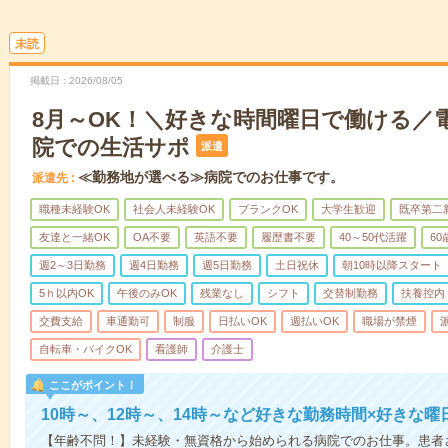
未読
掲載日
2026/08/05
8月～OK！＼好きな時間曜日で働ける／
院での生活サポ
派遣
≪勤務地が選べる≫病院でのお仕事です。
派遣先
職種未経験OK
社会人未経験OK
ブランクOK
大学生歓迎
既卒第二
友達と一緒OK
OA不要
英語不要
履歴書不要
40～50代活躍
6
週2～3日勤務
週4日勤務
週5日勤務
土日祝休
朝10時以降スタート
5ｈ以内OK
午後のみOK
残業なし
シフト
交替制勤務
扶養控内
交費支給
車通勤可
制服
日払いOK
週払いOK
職場が禁煙
自転車・バイクOK
看護師
介護士
ここがポイント！
10時～、12時～、14時～など好きな勤務時間×好きな曜
【年齢不問！】未経験・無資格から始められる病院でのお仕事。患者