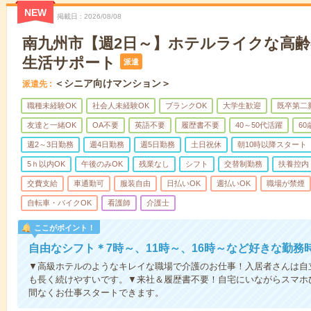
NEW
掲載日
2026/08/08
南九州市【週2日～】ホテルライクな高
生活サポート
派遣
＜シニア向けマンション＞
派遣先
職種未経験OK
社会人未経験OK
ブランクOK
大学生歓迎
既卒第二
友達と一緒OK
OA不要
英語不要
履歴書不要
40～50代活躍
6
週2～3日勤務
週4日勤務
週5日勤務
土日祝休
朝10時以降スタート
5ｈ以内OK
午後のみOK
残業なし
シフト
交替制勤務
扶養控内
交費支給
車通勤可
服装自由
日払いOK
週払いOK
職場が禁煙
自転車・バイクOK
看護師
介護士
ここがポイント！
自由なシフト＊7時～、11時～、16時～など好きな勤務
▼高級ホテルのようなキレイな職場で介護のお仕事！入居者さんは自
も長く続けやすいです。▼来社＆履歴書不要！自宅にいながらスマホ
間なくお仕事スタートできます。