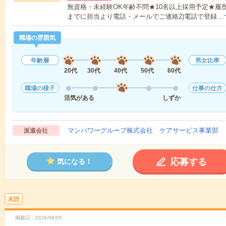
無資格・未経験OK年齢不問★10名以上採用予定★履
までに担当より電話・メールでご連絡2)電話で登録…
職場の雰囲気
年齢層
男女比率
20代
30代
40代
50代
60代
職場の様子
仕事の仕方
活気がある
しずか
マンパワーグループ株式会社 ケアサービス事業部 
派遣会社
応募する
気になる！
未読
掲載日
2026/08/05