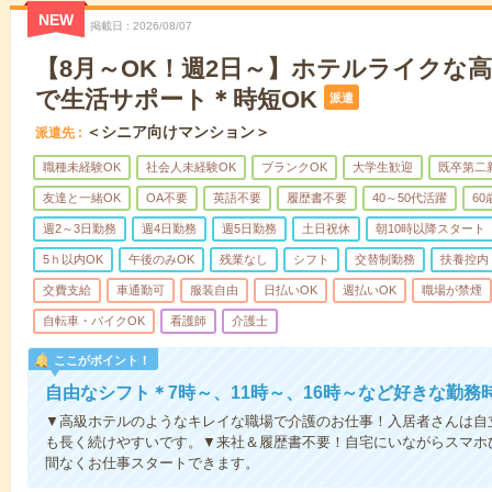
NEW
掲載日
2026/08/07
【8月～OK！週2日～】ホテルライクな
で生活サポート＊時短OK
派遣
＜シニア向けマンション＞
派遣先
職種未経験OK
社会人未経験OK
ブランクOK
大学生歓迎
既卒第二
友達と一緒OK
OA不要
英語不要
履歴書不要
40～50代活躍
6
週2～3日勤務
週4日勤務
週5日勤務
土日祝休
朝10時以降スタート
5ｈ以内OK
午後のみOK
残業なし
シフト
交替制勤務
扶養控内
交費支給
車通勤可
服装自由
日払いOK
週払いOK
職場が禁煙
自転車・バイクOK
看護師
介護士
ここがポイント！
自由なシフト＊7時～、11時～、16時～など好きな勤務
▼高級ホテルのようなキレイな職場で介護のお仕事！入居者さんは自
も長く続けやすいです。▼来社＆履歴書不要！自宅にいながらスマホ
間なくお仕事スタートできます。