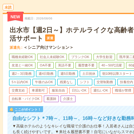
未読
NEW
掲載日
2026/08/06
出水市【週2日～】ホテルライクな高齢
活サポート
派遣
＜シニア向けマンション＞
派遣先
職種未経験OK
社会人未経験OK
ブランクOK
大学生歓迎
既卒第二
友達と一緒OK
OA不要
英語不要
履歴書不要
40～50代活躍
6
週2～3日勤務
週4日勤務
週5日勤務
土日祝休
朝10時以降スタート
5ｈ以内OK
午後のみOK
残業なし
シフト
交替制勤務
扶養控内
交費支給
車通勤可
服装自由
日払いOK
週払いOK
職場が禁煙
自転車・バイクOK
看護師
介護士
ここがポイント！
自由なシフト＊7時～、11時～、16時～など好きな勤務
▼高級ホテルのようなキレイな職場で介護のお仕事！入居者さんは自
も長く続けやすいです。▼来社＆履歴書不要！自宅にいながらスマホ