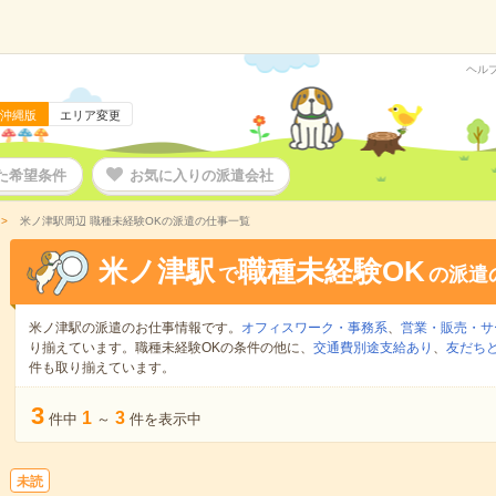
ヘル
沖縄版
エリア変更
た希望条件
お気に入りの派遣会社
米ノ津駅周辺 職種未経験OKの派遣の仕事一覧
米ノ津駅
職種未経験OK
で
の派遣
米ノ津駅の派遣のお仕事情報です。
オフィスワーク・事務系
、
営業・販売・サ
り揃えています。職種未経験OKの条件の他に、
交通費別途支給あり
、
友だちと
件も取り揃えています。
3
1
3
件中
～
件を表示中
未読