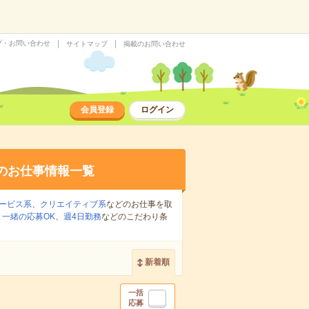
プ・お問い合わせ
サイトマップ
掲載のお問い合わせ
会員登録
ログイン
のお仕事情報一覧
ービス系
、
クリエイティブ系
などのお仕事を取
一緒の応募OK
、
週4日勤務
などのこだわり条
新着順
一括
応募