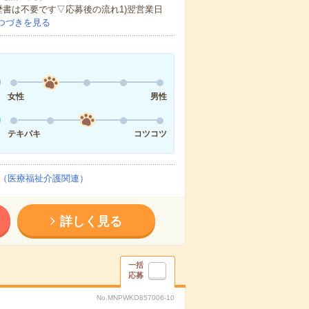
歴書は不要です▽応募後の流れ1)翌営業日
つづきを見る
女性
男性
テキパキ
コツコツ
（医療福祉介護関連）
詳しく見る
一括
応募
No.MNPWKO857006-10