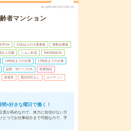
No.MNPWKO857006-10
高齢者マンション
新卒OK
10名以上の大量募集
複数名募集
0歳以上活躍
しゅふ歓迎
WEB登録OK
16時前までの仕事
17時前までの仕事
副業・WワークOK
医療福祉
派遣多
電話対応なし
ルーティン
時間×好きな曜日で働く！
立度が高めなので、体力に自信がない方
ひとつでお仕事紹介まで可能なので、手