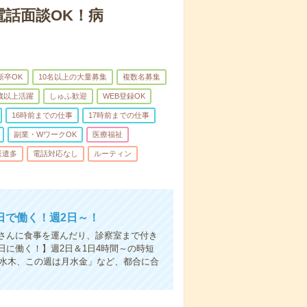
電話面談OK！病
新卒OK
10名以上の大量募集
複数名募集
0歳以上活躍
しゅふ歓迎
WEB登録OK
16時前までの仕事
17時前までの仕事
副業・WワークOK
医療福祉
派遣多
電話対応なし
ルーティン
日で働く！週2日～！
さんに食事を運んだり、診察室まで付き
に働く！】週2日＆1日4時間～の時短
は水木、この週は月水金」など、都合に合