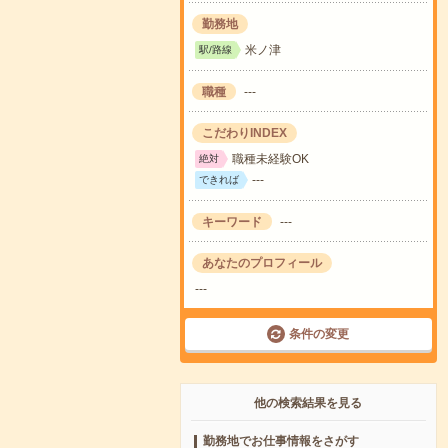
勤務地
米ノ津
駅/路線
職種
---
こだわりINDEX
職種未経験OK
絶対
---
できれば
キーワード
---
あなたのプロフィール
---
条件の変更
他の検索結果を見る
勤務地でお仕事情報をさがす