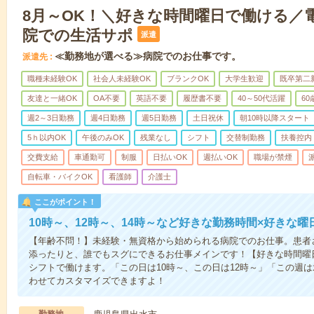
8月～OK！＼好きな時間曜日で働ける／
院での生活サポ
派遣
≪勤務地が選べる≫病院でのお仕事です。
派遣先
職種未経験OK
社会人未経験OK
ブランクOK
大学生歓迎
既卒第二
友達と一緒OK
OA不要
英語不要
履歴書不要
40～50代活躍
6
週2～3日勤務
週4日勤務
週5日勤務
土日祝休
朝10時以降スタート
5ｈ以内OK
午後のみOK
残業なし
シフト
交替制勤務
扶養控内
交費支給
車通勤可
制服
日払いOK
週払いOK
職場が禁煙
自転車・バイクOK
看護師
介護士
ここがポイント！
10時～、12時～、14時～など好きな勤務時間×好きな曜
【年齢不問！】未経験・無資格から始められる病院でのお仕事。患者
添ったりと、誰でもスグにできるお仕事メインです！【好きな時間曜日
シフトで働けます。「この日は10時～、この日は12時～」「この週
わせてカスタマイズできますよ！