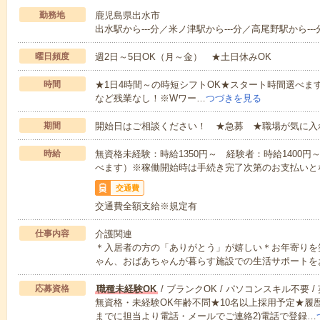
勤務地
鹿児島県出水市
出水駅から---分／米ノ津駅から---分／高尾野駅から---
曜日頻度
週2日～5日OK（月～金） ★土日休みOK
時間
★1日4時間～の時短シフトOK★スタート時間選べます！7:00～1
など残業なし！※Wワー…
つづきを見る
期間
開始日はご相談ください！ ★急募 ★職場が気に入
時給
無資格未経験：時給1350円～ 経験者：時給1400
べます）※稼働開始時は手続き完了次第のお支払いと
交通費
交通費全額支給※規定有
仕事内容
介護関連
＊入居者の方の「ありがとう」が嬉しい＊お年寄りを
ゃん、おばあちゃんが暮らす施設での生活サポートを
応募資格
職種未経験OK
/ ブランクOK / パソコンスキル不要 /
無資格・未経験OK年齢不問★10名以上採用予定★履
までに担当より電話・メールでご連絡2)電話で登録…