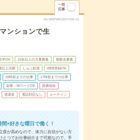
一括
応募
No.MNPWKO857006-10
者マンションで生
新卒OK
10名以上の大量募集
複数名募集
0歳以上活躍
しゅふ歓迎
WEB登録OK
16時前までの仕事
17時前までの仕事
副業・WワークOK
医療福祉
派遣多
電話対応なし
ルーティン
時間×好きな曜日で働く！
立度が高めなので、体力に自信がない方
ひとつでお仕事紹介まで可能なので、手