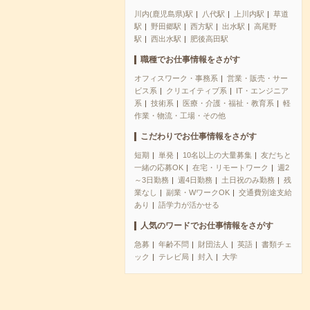
川内(鹿児島県)駅
八代駅
上川内駅
草道
駅
野田郷駅
西方駅
出水駅
高尾野
駅
西出水駅
肥後高田駅
職種でお仕事情報をさがす
オフィスワーク・事務系
営業・販売・サー
ビス系
クリエイティブ系
IT・エンジニア
系
技術系
医療・介護・福祉・教育系
軽
作業・物流・工場・その他
こだわりでお仕事情報をさがす
短期
単発
10名以上の大量募集
友だちと
一緒の応募OK
在宅・リモートワーク
週2
～3日勤務
週4日勤務
土日祝のみ勤務
残
業なし
副業・WワークOK
交通費別途支給
あり
語学力が活かせる
人気のワードでお仕事情報をさがす
急募
年齢不問
財団法人
英語
書類チェ
ック
テレビ局
封入
大学