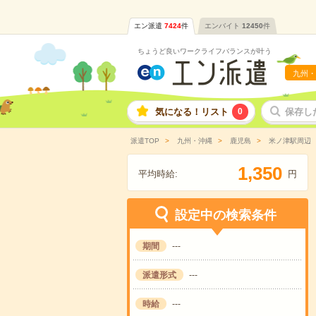
エン派遣
7424
件
エンバイト
12450
件
ちょうど良いワークライフバランスが叶う
九州・
気になる！リスト
0
保存し
派遣TOP
九州・沖縄
鹿児島
米ノ津駅周辺
,
1
3
5
0
平均時給:
円
設定中の検索条件
期間
---
派遣形式
---
時給
---