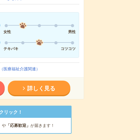
女性
男性
テキパキ
コツコツ
（医療福祉介護関連）
詳しく見る
クリック！
」
や
「応募歓迎」
が届きます！