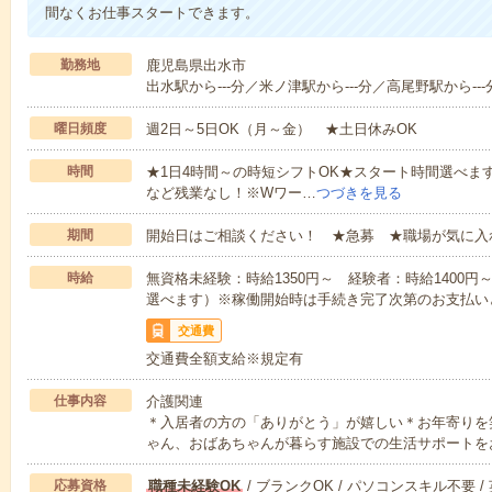
間なくお仕事スタートできます。
勤務地
鹿児島県出水市
出水駅から---分／米ノ津駅から---分／高尾野駅から---
曜日頻度
週2日～5日OK（月～金） ★土日休みOK
時間
★1日4時間～の時短シフトOK★スタート時間選べます！7:00～1
など残業なし！※Wワー…
つづきを見る
期間
開始日はご相談ください！ ★急募 ★職場が気に入
時給
無資格未経験：時給1350円～ 経験者：時給1400
選べます）※稼働開始時は手続き完了次第のお支払い
交通費
交通費全額支給※規定有
仕事内容
介護関連
＊入居者の方の「ありがとう」が嬉しい＊お年寄りを
ゃん、おばあちゃんが暮らす施設での生活サポートを
応募資格
職種未経験OK
/ ブランクOK / パソコンスキル不要 /