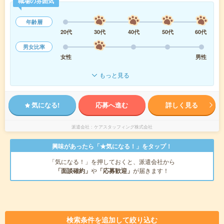
職場の雰囲気
年齢層
20代
30代
40代
50代
60代
男女比率
女性
男性
もっと見る
気になる!
応募へ進む
詳しく見る
派遣会社
ケアスタッフィング株式会社
興味があったら「★気になる！」をタップ！
「気になる！」を押しておくと、派遣会社から
「面談確約」
や
「応募歓迎」
が届きます！
検索条件を追加して絞り込む