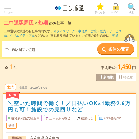
メニュー
気になる!
ログイン
検索
二中通駅周辺
×
短期
のお仕事一覧
二中通駅の派遣のお仕事情報です。
オフィスワーク・事務系
、
営業・販売・サービス
系
、
クリエイティブ系
などのお仕事を取り揃えています。短期の条件の他に、
交通費
別途支給あり
、
職種未経験OK
、
友だちと一緒の応募OK
などでもお探し頂けます。
条件の変更
二中通駅周辺 / 短期
1
1,450
全
件
平均時給:
円
時給順
新着順
未読
掲載日
2026/08/05
NEW
＼空いた時間で働く！／日払いOK×1勤務2.6万
円も可！施設での見回りなど
交通費別途支給あり
土日祝日が休み
残業なし
WEB登録OK
派遣
鹿児島県鹿児島市
勤務地