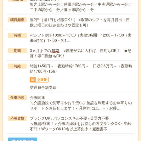
坂之上駅から---分／慈眼寺駅から---分／中洲通駅から---分／
二中通駅から---分／瀬々串駅から---分
週2日（週1日も相談OK！） ※希望のシフトを毎月提出（日
曜日頻度
数と曜日の組み合わせや固定も可）
≪シフト例≫10:00～15:00（実働5時間）12:00～17:00（実
時間
働5時間）17:00～翌1…
3ヵ月までの
※職場が気に入れば、長期もOK！ ★急
短期
期間
募！即日勤務もOK！
時給1450円～ 夜勤時給1760円～ 日収2.6万円～（夜勤時
時給
給1760円×15h）
交通費
交通費全額支給
介護関連
仕事内容
＼介護施設で見守りやお手伝い／施設を利用するお年寄りの
サポートをお任せします！＜具体的には…＞・お掃…
ブランクOK / パソコンスキル不要 / 英語力不要
応募資格
＜無資格OK！＞介護の経験をお持ちの方ブランクOK・年齢
不問！WワークOK10名以上募集中！履歴書不…