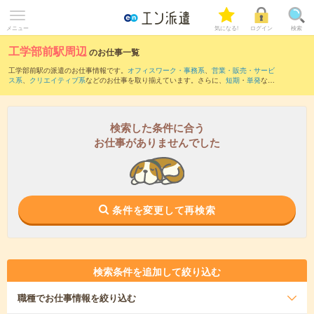
メニュー
気になる!
ログイン
検索
工学部前駅周辺
のお仕事一覧
工学部前駅の派遣のお仕事情報です。
オフィスワーク・事務系
、
営業・販売・サービ
ス系
、
クリエイティブ系
などのお仕事を取り揃えています。さらに、
短期
・
単発
など
の期間や、
職種未経験OK
などのこだわり条件で絞り込んでいただけます。
また、
鹿児島中央駅
・
谷山(指宿枕崎線)駅
・
谷山(鹿児島市電)駅
・
朝日通駅
・
五位野駅
など近隣駅のお仕事もご確認いただけます。
検索した条件に合う
お仕事がありませんでした
条件を変更して再検索
検索条件を追加して絞り込む
職種
でお仕事情報を絞り込む