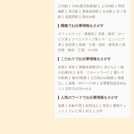
八代駅
川内(鹿児島県)駅
上川内駅
野田
郷駅
西方駅
肥後高田駅
出水駅
米ノ津
駅
高尾野駅
西出水駅
職種でお仕事情報をさがす
オフィスワーク・事務系
営業・販売・サー
ビス系
クリエイティブ系
IT・エンジニア
系
技術系
医療・介護・福祉・教育系
軽
作業・物流・工場・その他
こだわりでお仕事情報をさがす
短期
単発
職種未経験OK
友だちと一緒
の応募OK
在宅・リモートワーク
週2～3
日勤務
週4日勤務
土日祝のみ勤務
残業
なし
副業・WワークOK
交通費別途支給あ
り
語学力が活かせる
人気のワードでお仕事情報をさがす
急募
年齢不問
財団法人
英語
書類チェ
ック
テレビ局
封入
大学