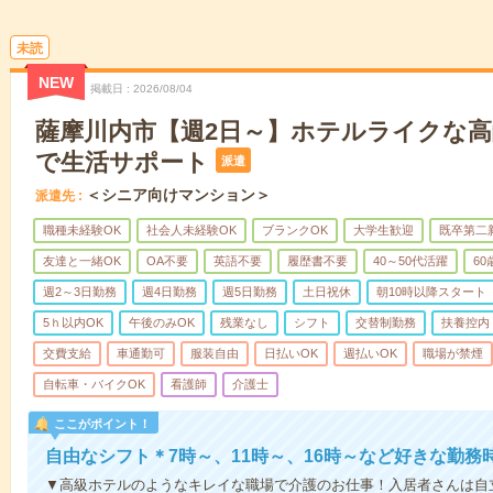
未読
NEW
掲載日
2026/08/04
薩摩川内市【週2日～】ホテルライクな
で生活サポート
派遣
＜シニア向けマンション＞
派遣先
職種未経験OK
社会人未経験OK
ブランクOK
大学生歓迎
既卒第二
友達と一緒OK
OA不要
英語不要
履歴書不要
40～50代活躍
6
週2～3日勤務
週4日勤務
週5日勤務
土日祝休
朝10時以降スタート
5ｈ以内OK
午後のみOK
残業なし
シフト
交替制勤務
扶養控内
交費支給
車通勤可
服装自由
日払いOK
週払いOK
職場が禁煙
自転車・バイクOK
看護師
介護士
ここがポイント！
自由なシフト＊7時～、11時～、16時～など好きな勤務
▼高級ホテルのようなキレイな職場で介護のお仕事！入居者さんは自