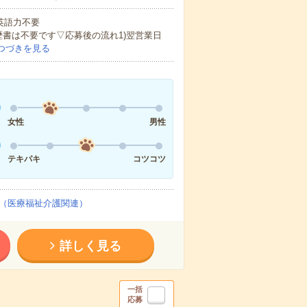
 英語力不要
歴書は不要です▽応募後の流れ1)翌営業日
つづきを見る
女性
男性
テキパキ
コツコツ
（医療福祉介護関連）
詳しく見る
一括
応募