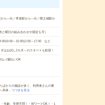
駅から---分／草道駅から---分／隈之城駅か
日数と曜日の組み合わせや固定も可）
0:00～15:0012:00～17:00 など
まずはお試し2カ月～のスタートも歓迎！
払い/週払いOK
たばかりの施設が多く、利用者さんの要
＜具体…
つづきを見る
・年齢、学歴不問！・WワークOK！・1