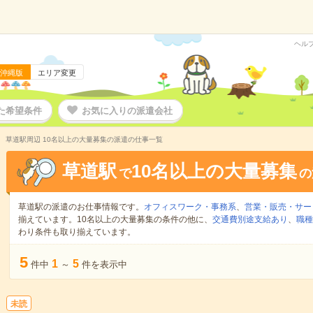
ヘル
沖縄版
エリア変更
た希望条件
お気に入りの派遣会社
草道駅周辺 10名以上の大量募集の派遣の仕事一覧
草道駅
10名以上の大量募集
で
の
草道駅の派遣のお仕事情報です。
オフィスワーク・事務系
、
営業・販売・サー
揃えています。10名以上の大量募集の条件の他に、
交通費別途支給あり
、
職種
わり条件も取り揃えています。
5
1
5
件中
～
件を表示中
未読