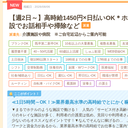
NEW
掲載日
2026/08/06
【週2日～】高時給1450円×日払いOK
設でお話相手や掃除など
派遣
介護施設や病院 ※ご自宅近辺からご案内可能
派遣先
ブランクOK
既卒第二新卒OK
10名以上の大量募集
複数名募集
友達
履歴書不要
40～50代活躍
60歳以上活躍
しゅふ歓迎
WEB登録OK
土日祝休
朝10時以降スタート
16時前までの仕事
17時前までの仕事
シフト
交替制勤務
扶養控内
副業・WワークOK
医療福祉
交費
社食/補助あり
日払いOK
週払いOK
即日払いOK
職場が禁煙
外
ルーティン
自転車・バイクOK
看護師
栄養士
介護士
ここがポイント！
≪1日5時間～OK！≫業界最高水準の高時給でとにかく
▼まるでホテルのような施設で働ける！ 人気の「サービス付き高齢
りのキレイな施設が多く、利用者の介護度は低め。見回りや利用者さ
少ないのもオススメなポイントです！▼なんでそんなに稼げるの...
ワークと資金力があるから、業界最高水準の高時給でお仕事をご案内