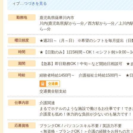
ィブ…
つづきを見る
勤務地
鹿児島県薩摩川内市
川内(鹿児島県)駅から---分／西方駅から---分／上川内
ら---分
曜日頻度
★週2日～（月～日） ※希望のシフトを毎月提出（
時間
★【日勤のみ】1日5時間～OK！≪シフト例≫9:00～14:001
期間
【急募】即日勤務OK！中旬～など開始日相談可 ★
時給
経験者時給1450円～ 介護福祉士時給1500円～ ★日
交通費
交通費全額支給
仕事内容
介護関連
まるでホテルのような施設で働けるお仕事です！でき
介護度も低め！体力的な負担が少ないのも魅力です！
応募資格
ブランクOK / パソコンスキル不要 / 英語力不要
＜無資格・ブランクOK！＞介護の経験をお持ちの方！