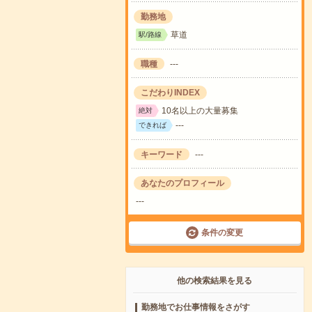
勤務地
草道
駅/路線
職種
---
こだわりINDEX
10名以上の大量募集
絶対
---
できれば
キーワード
---
あなたのプロフィール
---
条件の変更
他の検索結果を見る
勤務地でお仕事情報をさがす