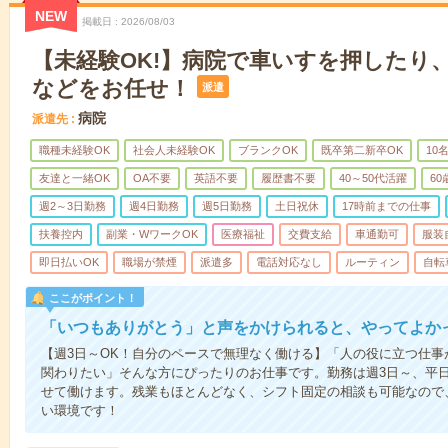
NEW
掲載日
2026/08/03
【未経験OK!】病院で車いすを押したり
などをお任せ！
派遣
病院
派遣先
職種未経験OK
社会人未経験OK
ブランクOK
既卒第二新卒OK
10
友達と一緒OK
OA不要
英語不要
履歴書不要
40～50代活躍
6
週2～3日勤務
週4日勤務
週5日勤務
土日祝休
17時前までの仕事
扶養控内
副業・WワークOK
医療福祉
交費支給
車通勤可
服装
即日払いOK
職場が禁煙
派遣多
電話対応なし
ルーティン
自転
ここがポイント！
「いつもありがとう」と声をかけられると、やってよかっ
【週3日～OK！自分のペースで無理なく働ける】「人の役に立つ仕
関わりたい」そんな方にぴったりのお仕事です。勤務は週3日～、平
せて働けます。残業もほとんどなく、シフト固定の相談も可能なので
い環境です！