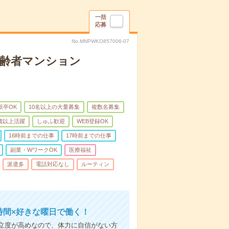
一括
応募
No.MNPWKO857006-07
高齢者マンション
新卒OK
10名以上の大量募集
複数名募集
0歳以上活躍
しゅふ歓迎
WEB登録OK
16時前までの仕事
17時前までの仕事
副業・WワークOK
医療福祉
派遣多
電話対応なし
ルーティン
時間×好きな曜日で働く！
立度が高めなので、体力に自信がない方