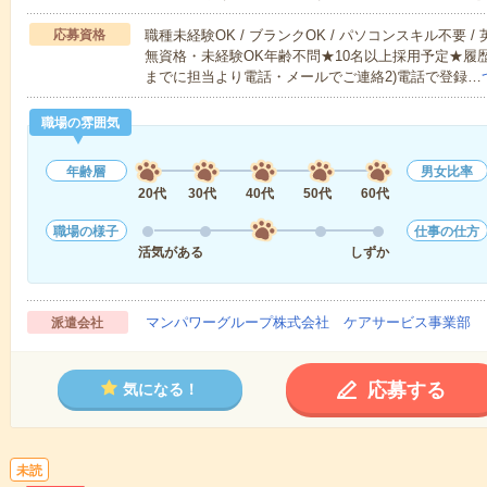
応募資格
職種未経験OK / ブランクOK / パソコンスキル不要 /
無資格・未経験OK年齢不問★10名以上採用予定★履
までに担当より電話・メールでご連絡2)電話で登録…
職場の雰囲気
年齢層
男女比率
20代
30代
40代
50代
60代
職場の様子
仕事の仕方
活気がある
しずか
マンパワーグループ株式会社 ケアサービス事業部 
派遣会社
応募する
気になる！
未読