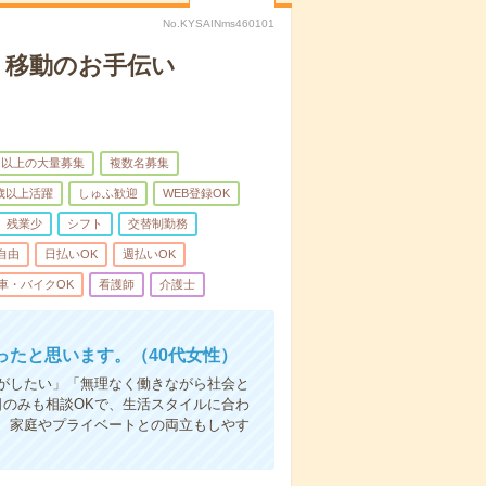
No.KYSAINms460101
、移動のお手伝い
名以上の大量募集
複数名募集
0歳以上活躍
しゅふ歓迎
WEB登録OK
残業少
シフト
交替制勤務
自由
日払いOK
週払いOK
車・バイクOK
看護師
介護士
たと思います。（40代女性）
事がしたい」「無理なく働きながら社会と
日のみも相談OKで、生活スタイルに合わ
、家庭やプライベートとの両立もしやす