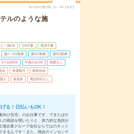
No.CSKO鹿児島_03・SK【本社】
＊ホテルのような施
と一緒OK
OA不要
英語不要
週2～3日勤務
週4日勤務
週5日勤務
5ｈ以内OK
午後のみOK
残業なし
支給
車通勤可
服装自由
国人
派遣多
電話対応なし
稼げる！日払いもOK！
者向け住宅」のお仕事です。できたばか
んの相談を聞いたりと、体力的な負担が
 上場企業グループ会社ならではのネット
できるんです！また、独自のインセンテ