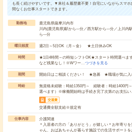
も長く続けやすいです。▼来社＆履歴書不要！自宅にいながらスマホ
間なくお仕事スタートできます。
勤務地
鹿児島県薩摩川内市
川内(鹿児島県)駅から---分／西方駅から---分／上川内
ら---分
曜日頻度
週2日～5日OK（月～金） ★土日休みOK
時間
★1日4時間～の時短シフトOK★スタート時間選べます！7:00～1
など残業なし！※Wワー…
つづきを見る
期間
開始日はご相談ください！ ★急募 ★職場が気に入
時給
無資格未経験：時給1350円～ 経験者：時給1400
選べます）※稼働開始時は手続き完了次第のお支払い
交通費
交通費全額支給※規定有
仕事内容
介護関連
＊入居者の方の「ありがとう」が嬉しい＊お年寄りを
ゃん、おばあちゃんが暮らす施設での生活サポートを