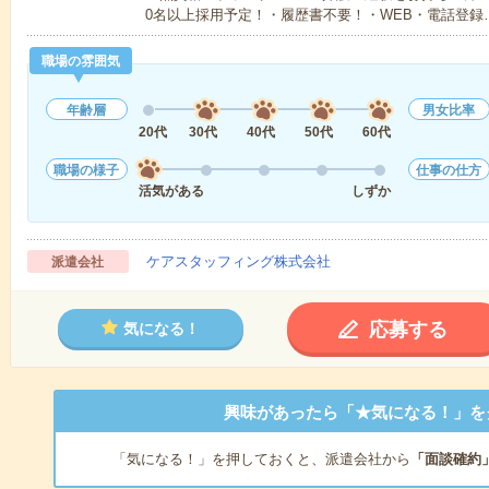
0名以上採用予定！・履歴書不要！・WEB・電話登録
職場の雰囲気
年齢層
男女比率
20代
30代
40代
50代
60代
職場の様子
仕事の仕方
活気がある
しずか
ケアスタッフィング株式会社
派遣会社
応募する
気になる！
興味があったら「★気になる！」を
「気になる！」を押しておくと、派遣会社から
「面談確約