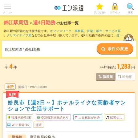
メニュー
気になる!
ログイン
検索
錦江駅周辺
×
週4日勤務
のお仕事一覧
錦江駅の派遣のお仕事情報です。
オフィスワーク・事務系
、
営業・販売・サービス系
、
クリエイティブ系
などのお仕事を取り揃えています。週4日勤務の条件の他に、
交通
費別途支給あり
、
職種未経験OK
、
友だちと一緒の応募OK
などのこだわり条件も取り
揃えています。
条件の変更
錦江駅周辺 / 週4日勤務
4
1,283
全
件
平均時給:
円
時給順
新着順
未読
掲載日
2026/08/09
NEW
姶良市【週2日～】ホテルライクな高齢者マン
ションで生活サポート
職種未経験OK
交通費別途支給あり
土日祝日が休み
残業なし
WEB登録OK
派遣
鹿児島県姶良市
勤務地