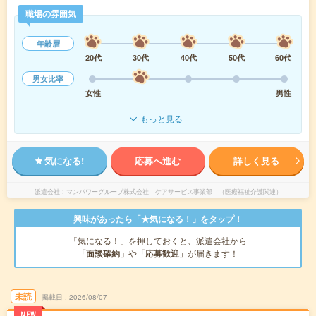
職場の雰囲気
年齢層
20代
30代
40代
50代
60代
男女比率
女性
男性
もっと見る
気になる!
応募へ進む
詳しく見る
派遣会社
マンパワーグループ株式会社 ケアサービス事業部 （医療福祉介護関連）
興味があったら「★気になる！」をタップ！
「気になる！」を押しておくと、派遣会社から
「面談確約」
や
「応募歓迎」
が届きます！
未読
掲載日
2026/08/07
NEW