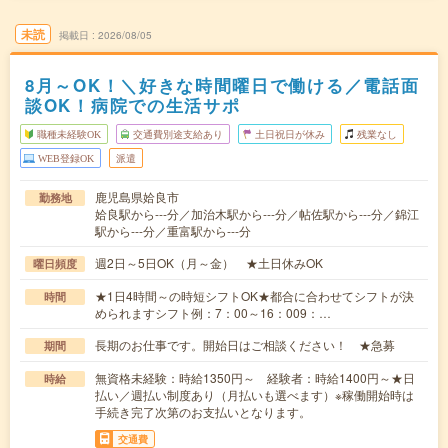
未読
掲載日
2026/08/05
8月～OK！＼好きな時間曜日で働ける／電話面
談OK！病院での生活サポ
職種未経験OK
交通費別途支給あり
土日祝日が休み
残業なし
WEB登録OK
派遣
鹿児島県姶良市
勤務地
姶良駅から---分／加治木駅から---分／帖佐駅から---分／錦江
駅から---分／重富駅から---分
週2日～5日OK（月～金） ★土日休みOK
曜日頻度
★1日4時間～の時短シフトOK★都合に合わせてシフトが決
時間
められますシフト例：7：00～16：009：…
長期のお仕事です。開始日はご相談ください！ ★急募
期間
無資格未経験：時給1350円～ 経験者：時給1400円～★日
時給
払い／週払い制度あり（月払いも選べます）※稼働開始時は
手続き完了次第のお支払いとなります。
交通費