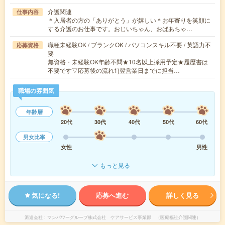
介護関連
仕事内容
＊入居者の方の「ありがとう」が嬉しい＊お年寄りを笑顔に
する介護のお仕事です。おじいちゃん、おばあちゃ…
職種未経験OK / ブランクOK / パソコンスキル不要 / 英語力不
応募資格
要
無資格・未経験OK年齢不問★10名以上採用予定★履歴書は
不要です▽応募後の流れ1)翌営業日までに担当…
職場の雰囲気
年齢層
20代
30代
40代
50代
60代
男女比率
女性
男性
もっと見る
気になる!
応募へ進む
詳しく見る
派遣会社
マンパワーグループ株式会社 ケアサービス事業部 （医療福祉介護関連）