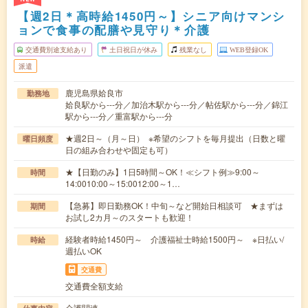
【週2日＊高時給1450円～】シニア向けマンシ
ョンで食事の配膳や見守り＊介護
交通費別途支給あり
土日祝日が休み
残業なし
WEB登録OK
派遣
鹿児島県姶良市
勤務地
姶良駅から---分／加治木駅から---分／帖佐駅から---分／錦江
駅から---分／重富駅から---分
★週2日～（月～日） ※希望のシフトを毎月提出（日数と曜
曜日頻度
日の組み合わせや固定も可）
★【日勤のみ】1日5時間～OK！≪シフト例≫9:00～
時間
14:0010:00～15:0012:00～1…
【急募】即日勤務OK！中旬～など開始日相談可 ★まずは
期間
お試し2カ月～のスタートも歓迎！
経験者時給1450円～ 介護福祉士時給1500円～ ※日払い/
時給
週払いOK
交通費
交通費全額支給
介護関連