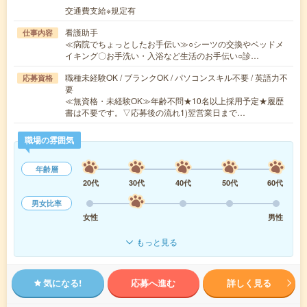
交通費支給※規定有
看護助手
仕事内容
≪病院でちょっとしたお手伝い≫○シーツの交換やベッドメ
イキング〇お手洗い・入浴など生活のお手伝い○診…
職種未経験OK / ブランクOK / パソコンスキル不要 / 英語力不
応募資格
要
≪無資格・未経験OK≫年齢不問★10名以上採用予定★履歴
書は不要です。▽応募後の流れ1)翌営業日まで…
職場の雰囲気
年齢層
20代
30代
40代
50代
60代
男女比率
女性
男性
もっと見る
気になる!
応募へ進む
詳しく見る