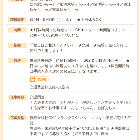
姶良駅から---分／加治木駅から---分／帖佐駅から---分／錦江
駅から---分／重富駅から---分
週2日～5日OK（月～金） ★土日休みOK
曜日頻度
★1日4時間～の時短シフトOK★スタート時間選べます！
時間
7:00～16:009:00～17:0011:…
開始日はご相談ください！ ★急募 ★職場が気に入れば、
期間
長期でも働けます！
無資格未経験：時給1350円～ 経験者：時給1400円～ ★
時給
日払い／週払い制度あり（月払いも選べます）※稼働開始時
は手続き完了次第のお支払いとなります。
交通費
交通費全額支給※規定有
介護関連
仕事内容
＊入居者の方の「ありがとう」が嬉しい＊お年寄りを笑顔に
する介護のお仕事です。おじいちゃん、おばあちゃ…
職種未経験OK / ブランクOK / パソコンスキル不要 / 英語力不
応募資格
要
無資格・未経験OK年齢不問★10名以上採用予定★履歴書は
不要です▽応募後の流れ1)翌営業日までに担当…