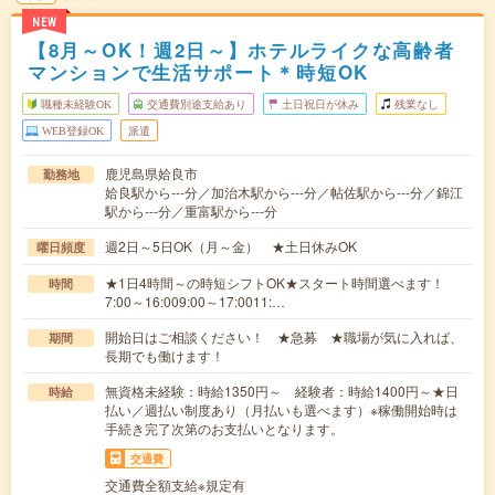
NEW
【8月～OK！週2日～】ホテルライクな高齢者
マンションで生活サポート＊時短OK
職種未経験OK
交通費別途支給あり
土日祝日が休み
残業なし
WEB登録OK
派遣
鹿児島県姶良市
勤務地
姶良駅から---分／加治木駅から---分／帖佐駅から---分／錦江
駅から---分／重富駅から---分
週2日～5日OK（月～金） ★土日休みOK
曜日頻度
★1日4時間～の時短シフトOK★スタート時間選べます！
時間
7:00～16:009:00～17:0011:…
開始日はご相談ください！ ★急募 ★職場が気に入れば、
期間
長期でも働けます！
無資格未経験：時給1350円～ 経験者：時給1400円～★日
時給
払い／週払い制度あり（月払いも選べます）※稼働開始時は
手続き完了次第のお支払いとなります。
交通費
交通費全額支給※規定有