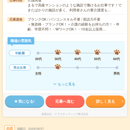
仕事内容
まるで高級マンションのような施設で働けるお仕事です！で
きたばかりの施設が多く、利用者さんの要介護度も…
ブランクOK / パソコンスキル不要 / 英語力不要
応募資格
＜無資格・ブランクOK！＞介護の経験をお持ちの方！・年
齢、学歴不問！・WワークOK！・10名以上採用…
職場の雰囲気
年齢層
20代
30代
40代
50代
60代
男女比率
女性
男性
もっと見る
気になる!
応募へ進む
詳しく見る
派遣会社
ケアスタッフィング株式会社
未読
掲載日
2026/08/07